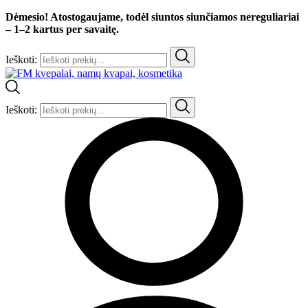
Dėmesio! Atostogaujame, todėl siuntos siunčiamos nereguliariai
– 1–2 kartus per savaitę.
Ieškoti:
Ieškoti: