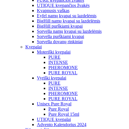
PURE kvepančios žvakės
UTIQUE kvepančios žvakės
Kvapnusis vaškas
Eyfel namų kvapai su lazdelėmis
BigHill namų kvapai su lazdelėmis
BigHill purškiami kvapai
Sorvella namų kvapai su lazdelėmis
Sorvella purškiami kvapai
Sorvella dovanų rinkiniai
Kvepalai
Moteriški kvepalai
PURE
INTENSE
PHEROMONE
PURE ROYAL
Vyriški kvepalai
PURE
INTENSE
PHEROMONE
PURE ROYAL
Unisex Pure Royal
Pure Royal
Pure Royal 15ml
UTIQUE kvepalai
Advento Kalendorius 2024