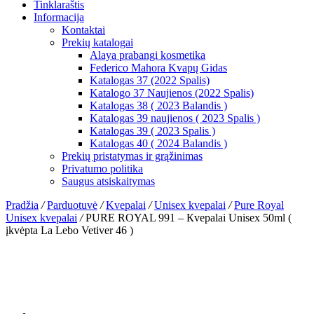
Tinklaraštis
Informacija
Kontaktai
Prekių katalogai
Alaya prabangi kosmetika
Federico Mahora Kvapų Gidas
Katalogas 37 (2022 Spalis)
Katalogo 37 Naujienos (2022 Spalis)
Katalogas 38 ( 2023 Balandis )
Katalogas 39 naujienos ( 2023 Spalis )
Katalogas 39 ( 2023 Spalis )
Katalogas 40 ( 2024 Balandis )
Prekių pristatymas ir grąžinimas
Privatumo politika
Saugus atsiskaitymas
Pradžia
/
Parduotuvė
/
Kvepalai
/
Unisex kvepalai
/
Pure Royal
Unisex kvepalai
/
PURE ROYAL 991 – Кvepalai Unisex 50ml (
įkvėpta La Lebo Vetiver 46 )