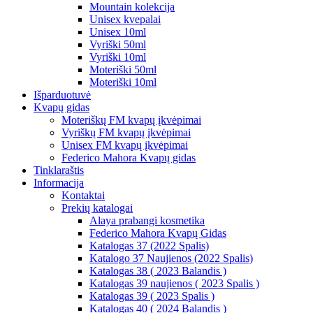
Mountain kolekcija
Unisex kvepalai
Unisex 10ml
Vyriški 50ml
Vyriški 10ml
Moteriški 50ml
Moteriški 10ml
Išparduotuvė
Kvapų gidas
Moteriškų FM kvapų įkvėpimai
Vyriškų FM kvapų įkvėpimai
Unisex FM kvapų įkvėpimai
Federico Mahora Kvapų gidas
Tinklaraštis
Informacija
Kontaktai
Prekių katalogai
Alaya prabangi kosmetika
Federico Mahora Kvapų Gidas
Katalogas 37 (2022 Spalis)
Katalogo 37 Naujienos (2022 Spalis)
Katalogas 38 ( 2023 Balandis )
Katalogas 39 naujienos ( 2023 Spalis )
Katalogas 39 ( 2023 Spalis )
Katalogas 40 ( 2024 Balandis )