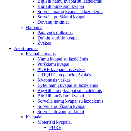
BigHill namų kvapai su lazdelėmis
BigHill purškiami kvapai
Sorvella namų kvapai su lazdelėmis
Sorvella purškiami kvapai
Dovanų rinkiniai
Namams
Patalynės dulksnos
Dulkių siurblio kvapai
Žvakės
Asortimentas
Kvapai namams
Namų kvapai su lazdelėmis
Purškiami kvapai
PURE kvepančios žvakės
UTIQUE kvepančios žvakės
Kvapnusis vaškas
Eyfel namų kvapai su lazdelėmis
BigHill namų kvapai su lazdelėmis
BigHill purškiami kvapai
Sorvella namų kvapai su lazdelėmis
Sorvella purškiami kvapai
Sorvella dovanų rinkiniai
Kvepalai
Moteriški kvepalai
PURE