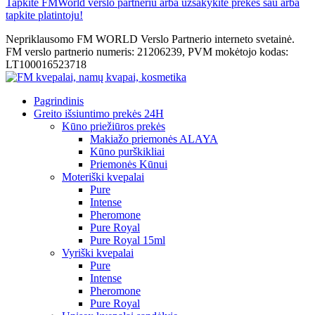
Tapkite FMWorld verslo partneriu arba užsakykite prekes sau arba
tapkite platintoju!
Nepriklausomo FM WORLD Verslo Partnerio interneto svetainė.
FM verslo partnerio numeris: 21206239, PVM mokėtojo kodas:
LT100016523718
Pagrindinis
Greito išsiuntimo prekės 24H
Kūno priežiūros prekės
Makiažo priemonės ALAYA
Kūno purškikliai
Priemonės Kūnui
Moteriški kvepalai
Pure
Intense
Pheromone
Pure Royal
Pure Royal 15ml
Vyriški kvepalai
Pure
Intense
Pheromone
Pure Royal