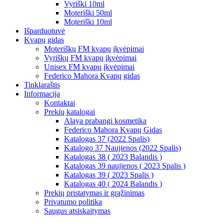
Vyriški 10ml
Moteriški 50ml
Moteriški 10ml
Išparduotuvė
Kvapų gidas
Moteriškų FM kvapų įkvėpimai
Vyriškų FM kvapų įkvėpimai
Unisex FM kvapų įkvėpimai
Federico Mahora Kvapų gidas
Tinklaraštis
Informacija
Kontaktai
Prekių katalogai
Alaya prabangi kosmetika
Federico Mahora Kvapų Gidas
Katalogas 37 (2022 Spalis)
Katalogo 37 Naujienos (2022 Spalis)
Katalogas 38 ( 2023 Balandis )
Katalogas 39 naujienos ( 2023 Spalis )
Katalogas 39 ( 2023 Spalis )
Katalogas 40 ( 2024 Balandis )
Prekių pristatymas ir grąžinimas
Privatumo politika
Saugus atsiskaitymas