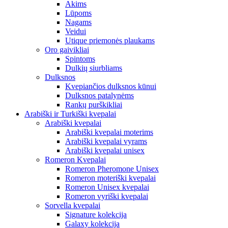
Akims
Lūpoms
Nagams
Veidui
Utique priemonės plaukams
Oro gaivikliai
Spintoms
Dulkių siurbliams
Dulksnos
Kvepiančios dulksnos kūnui
Dulksnos patalynėms
Rankų purškikliai
Arabiški ir Turkiški kvepalai
Arabiški kvepalai
Arabiški kvepalai moterims
Arabiški kvepalai vyrams
Arabiški kvepalai unisex
Romeron Kvepalai
Romeron Pheromone Unisex
Romeron moteriški kvepalai
Romeron Unisex kvepalai
Romeron vyriški kvepalai
Sorvella kvepalai
Signature kolekcija
Galaxy kolekcija