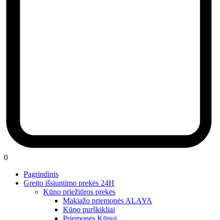
0
Pagrindinis
Greito išsiuntimo prekės 24H
Kūno priežiūros prekės
Makiažo priemonės ALAYA
Kūno purškikliai
Priemonės Kūnui