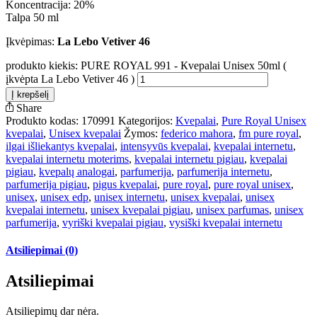
Koncentracija: 20%
Talpa 50 ml
Įkvėpimas:
La Lebo Vetiver 46
produkto kiekis: PURE ROYAL 991 - Кvepalai Unisex 50ml (
įkvėpta La Lebo Vetiver 46 )
Į krepšelį
Share
Produkto kodas:
170991
Kategorijos:
Kvepalai
,
Pure Royal Unisex
kvepalai
,
Unisex kvepalai
Žymos:
federico mahora
,
fm pure royal
,
ilgai išliekantys kvepalai
,
intensyvūs kvepalai
,
kvepalai internetu
,
kvepalai internetu moterims
,
kvepalai internetu pigiau
,
kvepalai
pigiau
,
kvepalų analogai
,
parfumerija
,
parfumerija internetu
,
parfumerija pigiau
,
pigus kvepalai
,
pure royal
,
pure royal unisex
,
unisex
,
unisex edp
,
unisex internetu
,
unisex kvepalai
,
unisex
kvepalai internetu
,
unisex kvepalai pigiau
,
unisex parfumas
,
unisex
parfumerija
,
vyriški kvepalai pigiau
,
vysiški kvepalai internetu
Atsiliepimai (0)
Atsiliepimai
Atsiliepimų dar nėra.