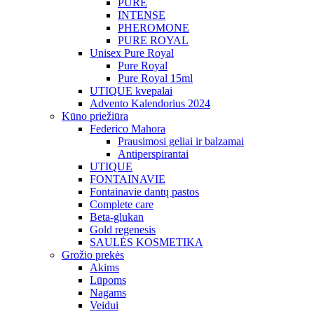
PURE
INTENSE
PHEROMONE
PURE ROYAL
Unisex Pure Royal
Pure Royal
Pure Royal 15ml
UTIQUE kvepalai
Advento Kalendorius 2024
Kūno priežiūra
Federico Mahora
Prausimosi geliai ir balzamai
Antiperspirantai
UTIQUE
FONTAINAVIE
Fontainavie dantų pastos
Complete care
Beta-glukan
Gold regenesis
SAULĖS KOSMETIKA
Grožio prekės
Akims
Lūpoms
Nagams
Veidui