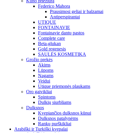
Kūno priežiūra
Federico Mahora
Prausimosi geliai ir balzamai
Antiperspirantai
UTIQUE
FONTAINAVIE
Fontainavie dantų pastos
Complete care
Beta-glukan
Gold regenesis
SAULĖS KOSMETIKA
Grožio prekės
Akims
Lūpoms
Nagams
Veidui
Utique priemonės plaukams
Oro gaivikliai
Spintoms
Dulkių siurbliams
Dulksnos
Kvepiančios dulksnos kūnui
Dulksnos patalynėms
Rankų purškikliai
Arabiški ir Turkiški kvepalai