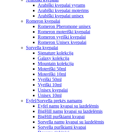
Arabiški kvepalai vyrams
Arabiški kvepalai moterims
Arabiški kvepalai unisex
Romeron kvepalai
Romeron Pheromone unisex
Romeron moteriški kvepalai
Romeron vyriški kvepalai
Romeron Unisex kvepalai
Sorvella kvepalai
Signature kolekcija
Galaxy kolekcija
Mountain kolekcija
Moteriški 50ml
Moteriški 10ml
Vyriški 50ml
Vyriški 10ml
Unisex kvepalai
Unisex 10ml
Eyfel/Sorvella prekės namams
Eyfel namų kvapai su lazdelėmis
BigHill namų kvapai su lazdelėmis
BigHill purškiami kvapai
Sorvella namų kvapai su lazdelėmis
Sorvella purškiami kvapai