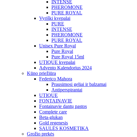
INTENSE
PHEROMONE
PURE ROYAL
Vyriški kvepalai
PURE
INTENSE
PHEROMONE
PURE ROYAL
Unisex Pure Royal
Pure Royal
Pure Royal 15ml
UTIQUE kvepalai
Advento Kalendorius 2024
Kūno priežiūra
Federico Mahora
Prausimosi geliai ir balzamai
Antiperspirantai
UTIQUE
FONTAINAVIE
Fontainavie dantų pastos
Complete care
Beta-glukan
Gold regenesis
SAULĖS KOSMETIKA
Grožio prekės