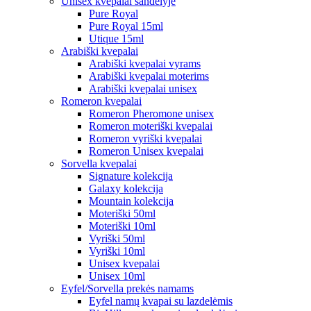
Unisex kvepalai sandėlyje
Pure Royal
Pure Royal 15ml
Utique 15ml
Arabiški kvepalai
Arabiški kvepalai vyrams
Arabiški kvepalai moterims
Arabiški kvepalai unisex
Romeron kvepalai
Romeron Pheromone unisex
Romeron moteriški kvepalai
Romeron vyriški kvepalai
Romeron Unisex kvepalai
Sorvella kvepalai
Signature kolekcija
Galaxy kolekcija
Mountain kolekcija
Moteriški 50ml
Moteriški 10ml
Vyriški 50ml
Vyriški 10ml
Unisex kvepalai
Unisex 10ml
Eyfel/Sorvella prekės namams
Eyfel namų kvapai su lazdelėmis