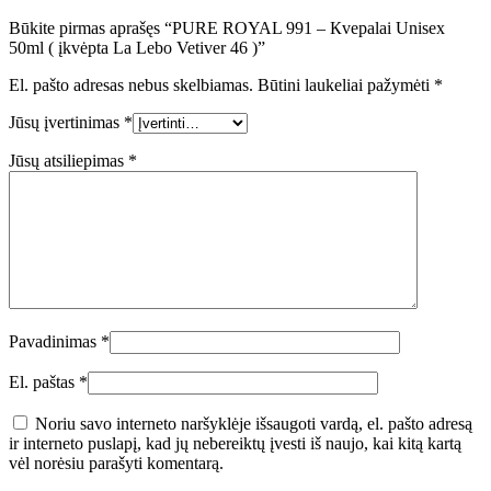
Būkite pirmas aprašęs “PURE ROYAL 991 – Кvepalai Unisex
50ml ( įkvėpta La Lebo Vetiver 46 )”
El. pašto adresas nebus skelbiamas.
Būtini laukeliai pažymėti
*
Jūsų įvertinimas
*
Jūsų atsiliepimas
*
Pavadinimas
*
El. paštas
*
Noriu savo interneto naršyklėje išsaugoti vardą, el. pašto adresą
ir interneto puslapį, kad jų nebereiktų įvesti iš naujo, kai kitą kartą
vėl norėsiu parašyti komentarą.