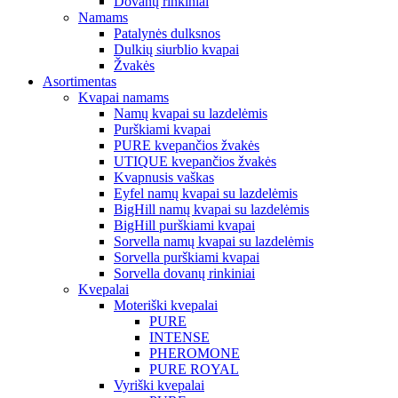
Dovanų rinkiniai
Namams
Patalynės dulksnos
Dulkių siurblio kvapai
Žvakės
Asortimentas
Kvapai namams
Namų kvapai su lazdelėmis
Purškiami kvapai
PURE kvepančios žvakės
UTIQUE kvepančios žvakės
Kvapnusis vaškas
Eyfel namų kvapai su lazdelėmis
BigHill namų kvapai su lazdelėmis
BigHill purškiami kvapai
Sorvella namų kvapai su lazdelėmis
Sorvella purškiami kvapai
Sorvella dovanų rinkiniai
Kvepalai
Moteriški kvepalai
PURE
INTENSE
PHEROMONE
PURE ROYAL
Vyriški kvepalai