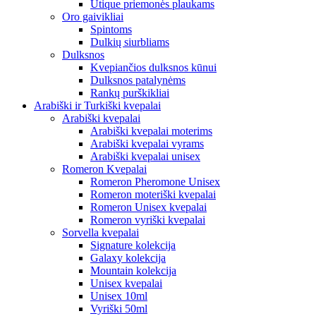
Utique priemonės plaukams
Oro gaivikliai
Spintoms
Dulkių siurbliams
Dulksnos
Kvepiančios dulksnos kūnui
Dulksnos patalynėms
Rankų purškikliai
Arabiški ir Turkiški kvepalai
Arabiški kvepalai
Arabiški kvepalai moterims
Arabiški kvepalai vyrams
Arabiški kvepalai unisex
Romeron Kvepalai
Romeron Pheromone Unisex
Romeron moteriški kvepalai
Romeron Unisex kvepalai
Romeron vyriški kvepalai
Sorvella kvepalai
Signature kolekcija
Galaxy kolekcija
Mountain kolekcija
Unisex kvepalai
Unisex 10ml
Vyriški 50ml