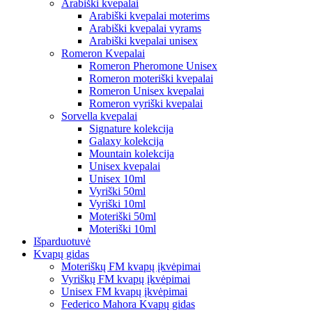
Arabiški kvepalai
Arabiški kvepalai moterims
Arabiški kvepalai vyrams
Arabiški kvepalai unisex
Romeron Kvepalai
Romeron Pheromone Unisex
Romeron moteriški kvepalai
Romeron Unisex kvepalai
Romeron vyriški kvepalai
Sorvella kvepalai
Signature kolekcija
Galaxy kolekcija
Mountain kolekcija
Unisex kvepalai
Unisex 10ml
Vyriški 50ml
Vyriški 10ml
Moteriški 50ml
Moteriški 10ml
Išparduotuvė
Kvapų gidas
Moteriškų FM kvapų įkvėpimai
Vyriškų FM kvapų įkvėpimai
Unisex FM kvapų įkvėpimai
Federico Mahora Kvapų gidas