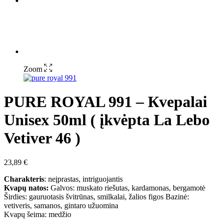
Zoom
PURE ROYAL 991 – Кvepalai
Unisex 50ml ( įkvėpta La Lebo
Vetiver 46 )
23,89
€
Charakteris
: neįprastas, intriguojantis
Kvapų natos:
Galvos: muskato riešutas, kardamonas, bergamotė
Širdies: gauruotasis švitrūnas, smilkalai, žalios figos Bazinė:
vetiveris, samanos, gintaro užuomina
Kvapų šeima: medžio