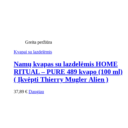
Greita peržiūra
Kvapai su lazdelėmis
Namų kvapas su lazdelėmis HOME
RITUAL – PURE 489 kvapo (100 ml)
( Įkvėpti Thierry Mugler Alien )
37,89
€
Daugiau