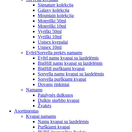
Signature kolekcija
Galaxy kolekcija
Mountain kolekcija
Moteriški 50ml
Moteriški 10ml
Vyriški 50ml
Vyriški 10ml
Unisex kvepalai
Unisex 10ml
Eyfel/Sorvella prekės namams
Eyfel namų kvapai su lazdelėmis
BigHill namų kvapai su lazdelėmis
BigHill purškiami kvapai
Sorvella namų kvapai su lazdelėmis
Sorvella purškiami kvapai
Dovanų rinkiniai
Namams
Patalynės dulksnos
Dulkių siurblio kvapai
Žvakės
Asortimentas
Kvapai namams
Namų kvapai su lazdelėmis
Purškiami kvapai