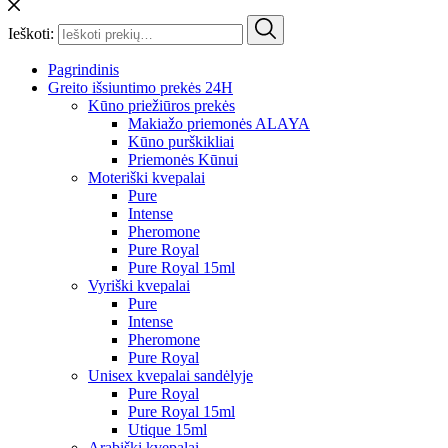
Ieškoti:
Pagrindinis
Greito išsiuntimo prekės 24H
Kūno priežiūros prekės
Makiažo priemonės ALAYA
Kūno purškikliai
Priemonės Kūnui
Moteriški kvepalai
Pure
Intense
Pheromone
Pure Royal
Pure Royal 15ml
Vyriški kvepalai
Pure
Intense
Pheromone
Pure Royal
Unisex kvepalai sandėlyje
Pure Royal
Pure Royal 15ml
Utique 15ml
Arabiški kvepalai