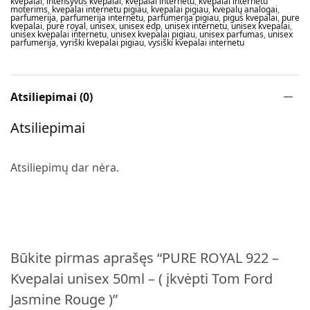
kvepalai
,
intensyvūs kvepalai
,
kvepalai internetu
,
kvepalai internetu
moterims
,
kvepalai internetu pigiau
,
kvepalai pigiau
,
kvepalų analogai
,
parfumerija
,
parfumerija internetu
,
parfumerija pigiau
,
pigus kvepalai
,
pure
kvepalai
,
pure royal
,
unisex
,
unisex edp
,
unisex internetu
,
unisex kvepalai
,
unisex kvepalai internetu
,
unisex kvepalai pigiau
,
unisex parfumas
,
unisex
parfumerija
,
vyriški kvepalai pigiau
,
vysiški kvepalai internetu
Atsiliepimai (0)
Atsiliepimai
Atsiliepimų dar nėra.
Būkite pirmas aprašęs “PURE ROYAL 922 –
Kvepalai unisex 50ml – ( įkvėpti Tom Ford
Jasmine Rouge )”