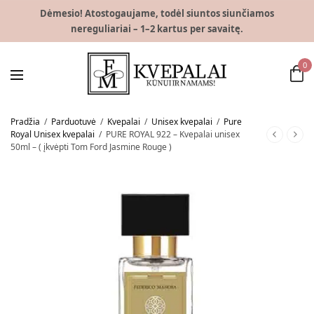
Dėmesio! Atostogaujame, todėl siuntos siunčiamos
nereguliariai – 1–2 kartus per savaitę.
0
Pradžia
/
Parduotuvė
/
Kvepalai
/
Unisex kvepalai
/
Pure
Royal Unisex kvepalai
/
PURE ROYAL 922 – Kvepalai unisex
50ml – ( įkvėpti Tom Ford Jasmine Rouge )