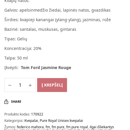
Kvapų natos:
Galvos: apelsinmedžio žiedai, lapinės natos, gvazdikas
Širdies: kvapieji kanangai (ylang-ylang), jazminas, rožė
Bazinė: santalas, muskusas, gintaras
Tipas: Gėlių
Koncentracija: 20%
Talpa: 50 ml
Įkvėpti:
Tom Ford Jasmine Rouge
Į KREPŠELĮ
SHARE
Produkto kodas:
170922
Kategorijos:
Kvepalai
,
Pure Royal Unisex kvepalai
Žymos:
federico mahora
,
fm
,
fm pure
,
fm pure royal
,
ilgai išliekantys