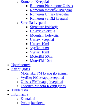
Romeron Kvepalai
Romeron Pheromone Unisex
Romeron moteriški kvepalai
Romeron Unisex kvepalai
Romeron vyriški kvepalai
Sorvella kvepalai
Signature kolekcija
Galaxy kolekcija
Mountain kolekcija
Unisex kvepalai
Unisex 10ml
Vyriški 50ml
Vyriški 10ml
Moteriški 50ml
Moteriški 10ml
Išparduotuvė
Kvapų gidas
Moteriškų FM kvapų įkvėpimai
Vyriškų FM kvapų įkvėpimai
Unisex FM kvapų įkvėpimai
Federico Mahora Kvapų gidas
Tinklaraštis
Informacija
Kontaktai
Prekių katalogai