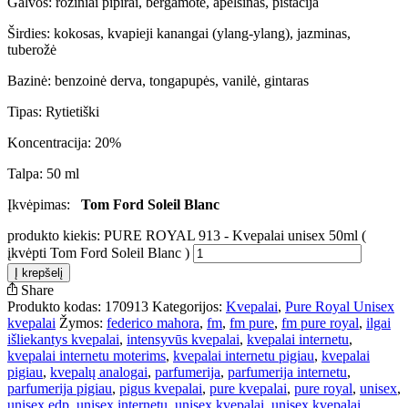
Galvos: rožiniai pipirai, bergamotė, apelsinas, pistacija
Širdies: kokosas, kvapieji kanangai (ylang-ylang), jazminas,
tuberožė
Bazinė: benzoinė derva, tongapupės, vanilė, gintaras
Tipas: Rytietiški
Koncentracija: 20%
Talpa: 50 ml
Įkvėpimas:
Tom Ford Soleil Blanc
produkto kiekis: PURE ROYAL 913 - Kvepalai unisex 50ml (
įkvėpti Tom Ford Soleil Blanc )
Į krepšelį
Share
Produkto kodas:
170913
Kategorijos:
Kvepalai
,
Pure Royal Unisex
kvepalai
Žymos:
federico mahora
,
fm
,
fm pure
,
fm pure royal
,
ilgai
išliekantys kvepalai
,
intensyvūs kvepalai
,
kvepalai internetu
,
kvepalai internetu moterims
,
kvepalai internetu pigiau
,
kvepalai
pigiau
,
kvepalų analogai
,
parfumerija
,
parfumerija internetu
,
parfumerija pigiau
,
pigus kvepalai
,
pure kvepalai
,
pure royal
,
unisex
,
unisex edp
,
unisex internetu
,
unisex kvepalai
,
unisex kvepalai