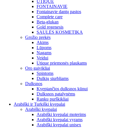
UTIQUE
FONTAINAVIE
Fontainavie dantų pastos
Complete care
Beta-glukan
Gold regenesis
SAULĖS KOSMETIKA
Grožio prekės
Akims
Lūpoms
Nagams
Veidui
Utique priemonės plaukams
Oro gaivikliai
Spintoms
Dulkių siurbliams
Dulksnos
Kvepiančios dulksnos kūnui
Dulksnos patalynėms
Rankų purškikliai
Arabiški ir Turkiški kvepalai
Arabiški kvepalai
Arabiški kvepalai moterims
Arabiški kvepalai vyrams
Arabiški kvepalai unisex