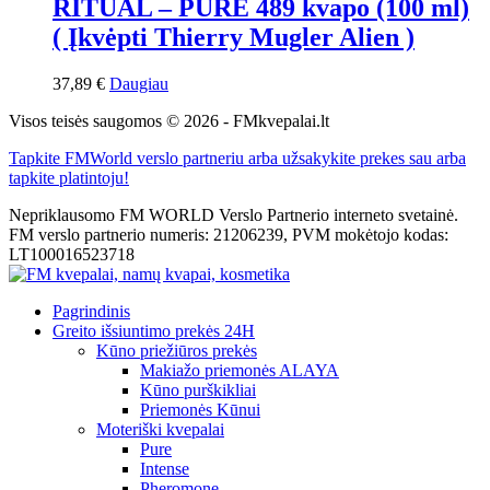
RITUAL – PURE 489 kvapo (100 ml)
( Įkvėpti Thierry Mugler Alien )
37,89
€
Daugiau
Visos teisės saugomos © 2026 - FMkvepalai.lt
Tapkite FMWorld verslo partneriu arba užsakykite prekes sau arba
tapkite platintoju!
Nepriklausomo FM WORLD Verslo Partnerio interneto svetainė.
FM verslo partnerio numeris: 21206239, PVM mokėtojo kodas:
LT100016523718
Pagrindinis
Greito išsiuntimo prekės 24H
Kūno priežiūros prekės
Makiažo priemonės ALAYA
Kūno purškikliai
Priemonės Kūnui
Moteriški kvepalai
Pure
Intense
Pheromone