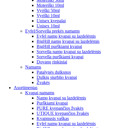
Moteriški 50ml
Moteriški 10ml
Vyriški 50ml
Vyriški 10ml
Unisex kvepalai
Unisex 10ml
Eyfel/Sorvella prekės namams
Eyfel namų kvapai su lazdelėmis
BigHill namų kvapai su lazdelėmis
BigHill purškiami kvapai
Sorvella namų kvapai su lazdelėmis
Sorvella purškiami kvapai
Dovanų rinkiniai
Namams
Patalynės dulksnos
Dulkių siurblio kvapai
Žvakės
Asortimentas
Kvapai namams
Namų kvapai su lazdelėmis
Purškiami kvapai
PURE kvepančios žvakės
UTIQUE kvepančios žvakės
Kvapnusis vaškas
Eyfel namų kvapai su lazdelėmis