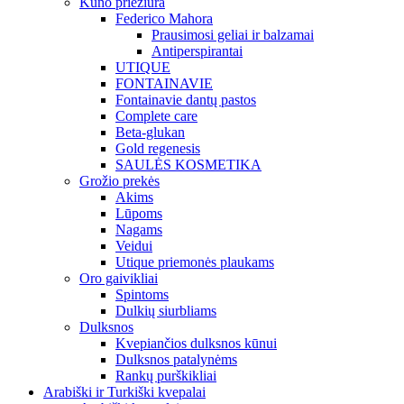
Kūno priežiūra
Federico Mahora
Prausimosi geliai ir balzamai
Antiperspirantai
UTIQUE
FONTAINAVIE
Fontainavie dantų pastos
Complete care
Beta-glukan
Gold regenesis
SAULĖS KOSMETIKA
Grožio prekės
Akims
Lūpoms
Nagams
Veidui
Utique priemonės plaukams
Oro gaivikliai
Spintoms
Dulkių siurbliams
Dulksnos
Kvepiančios dulksnos kūnui
Dulksnos patalynėms
Rankų purškikliai
Arabiški ir Turkiški kvepalai