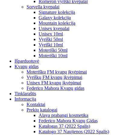
Romeron vyriški kvepalai
Sorvella kvepalai
Signature kolekcija
Galaxy kolekcija
Mountain kolekcija
Unisex kvepalai
Unisex 10ml
Vyriški 50ml
Vyriški 10ml
Moteriški 50ml
Moteriški 10ml
Išparduotuvė
Kvapų gidas
Moteriškų FM kvapų įkvėpimai
Vyriškų FM kvapų įkvėpimai
Unisex FM kvapų įkvėpimai
Federico Mahora Kvapų gidas
Tinklaraštis
Informacija
Kontaktai
Prekių katalogai
Alaya prabangi kosmetika
Federico Mahora Kvapų Gidas
Katalogas 37 (2022 Spalis)
Katalogo 37 Naujienos (2022 Spalis)