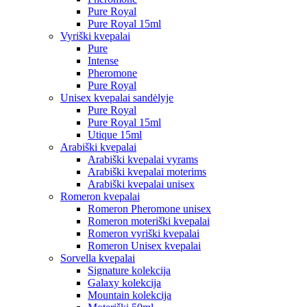
Pure Royal
Pure Royal 15ml
Vyriški kvepalai
Pure
Intense
Pheromone
Pure Royal
Unisex kvepalai sandėlyje
Pure Royal
Pure Royal 15ml
Utique 15ml
Arabiški kvepalai
Arabiški kvepalai vyrams
Arabiški kvepalai moterims
Arabiški kvepalai unisex
Romeron kvepalai
Romeron Pheromone unisex
Romeron moteriški kvepalai
Romeron vyriški kvepalai
Romeron Unisex kvepalai
Sorvella kvepalai
Signature kolekcija
Galaxy kolekcija
Mountain kolekcija