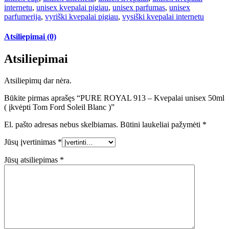
internetu
,
unisex kvepalai pigiau
,
unisex parfumas
,
unisex
parfumerija
,
vyriški kvepalai pigiau
,
vysiški kvepalai internetu
Atsiliepimai (0)
Atsiliepimai
Atsiliepimų dar nėra.
Būkite pirmas aprašęs “PURE ROYAL 913 – Kvepalai unisex 50ml
( įkvėpti Tom Ford Soleil Blanc )”
El. pašto adresas nebus skelbiamas.
Būtini laukeliai pažymėti
*
Jūsų įvertinimas
*
Jūsų atsiliepimas
*