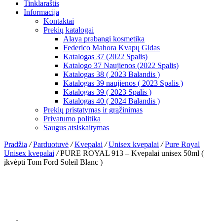
Tinklaraštis
Informacija
Kontaktai
Prekių katalogai
Alaya prabangi kosmetika
Federico Mahora Kvapų Gidas
Katalogas 37 (2022 Spalis)
Katalogo 37 Naujienos (2022 Spalis)
Katalogas 38 ( 2023 Balandis )
Katalogas 39 naujienos ( 2023 Spalis )
Katalogas 39 ( 2023 Spalis )
Katalogas 40 ( 2024 Balandis )
Prekių pristatymas ir grąžinimas
Privatumo politika
Saugus atsiskaitymas
Pradžia
/
Parduotuvė
/
Kvepalai
/
Unisex kvepalai
/
Pure Royal
Unisex kvepalai
/
PURE ROYAL 913 – Kvepalai unisex 50ml (
įkvėpti Tom Ford Soleil Blanc )