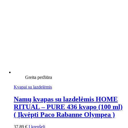
Greita peržiūra
Kvapai su lazdelėmis
Namų kvapas su lazdelėmis HOME
RITUAL – PURE 436 kvapo (100 ml)
( Įkvėpti Paco Rabanne Olympea )
37,89
€
Į krepšelį