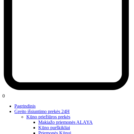
0
Pagrindinis
Greito išsiuntimo prekės 24H
Kūno priežiūros prekės
Makiažo priemonės ALAYA
Kūno purškikliai
Priemonės Kūnui