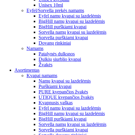
Unisex 10ml
Eyfel/Sorvella prekės namams
Eyfel namų kvapai su lazdelėmis
BigHill namų kvapai su lazdelėmis
BigHill purškiami kvapai
Sorvella namų kvapai su lazdelėmis
Sorvella purškiami kvapai
Dovanų rinkiniai
Namams
Patalynės dulksnos
Dulkių siurblio kvapai
Žvakės
Asortimentas
Kvapai namams
Namų kvapai su lazdelėmis
Purškiami kvapai
PURE kvepančios žvakės
UTIQUE kvepančios žvakės
Kvapnusis vaškas
Eyfel namų kvapai su lazdelėmis
BigHill namų kvapai su lazdelėmis
BigHill purškiami kvapai
Sorvella namų kvapai su lazdelėmis
Sorvella purškiami kvapai