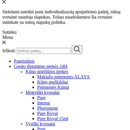
Siekdami suteikti jums individualizuotą apsipirkimo patirtį, mūsų
svetainė naudoja slapukus. Toliau naudodamiesi šia svetaine
sutinkate su mūsų slapukų politika.
Sutinku
Menu
Ieškoti:
Pagrindinis
Greito išsiuntimo prekės 24H
Kūno priežiūros prekės
Makiažo priemonės ALAYA
Kūno purškikliai
Priemonės Kūnui
Moteriški kvepalai
Pure
Intense
Pheromone
Pure Royal
Pure Royal 15ml
Vyriški kvepalai
Pure