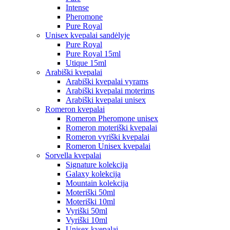
Intense
Pheromone
Pure Royal
Unisex kvepalai sandėlyje
Pure Royal
Pure Royal 15ml
Utique 15ml
Arabiški kvepalai
Arabiški kvepalai vyrams
Arabiški kvepalai moterims
Arabiški kvepalai unisex
Romeron kvepalai
Romeron Pheromone unisex
Romeron moteriški kvepalai
Romeron vyriški kvepalai
Romeron Unisex kvepalai
Sorvella kvepalai
Signature kolekcija
Galaxy kolekcija
Mountain kolekcija
Moteriški 50ml
Moteriški 10ml
Vyriški 50ml
Vyriški 10ml
Unisex kvepalai