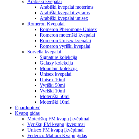
Arabiški kvepalai
Arabiški kvepalai moterims
Arabiški kvepalai vyrams
Arabiški kvepalai unisex
Romeron Kvepalai
Romeron Pheromone Unisex
Romeron moteriški kvepalai
Romeron Unisex kvepalai
Romeron vyriški kvepalai
Sorvella kvepalai
Signature kolekcija
Galaxy kolekcija
Mountain kolekcija
Unisex kvepalai
Unisex 10ml
Vyriški 50ml
Vyriški 10ml
Moteriški 50ml
Moteriški 10ml
Išparduotuvė
Kvapų gidas
Moteriškų FM kvapų įkvėpimai
Vyriškų FM kvapų įkvėpimai
Unisex FM kvapų įkvėpimai
Federico Mahora Kvapų gidas