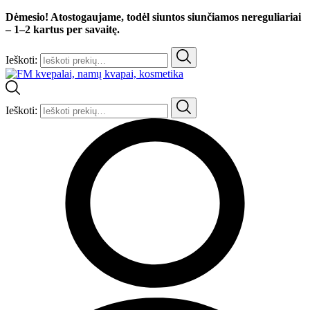
Dėmesio! Atostogaujame, todėl siuntos siunčiamos nereguliariai
– 1–2 kartus per savaitę.
Ieškoti:
Ieškoti: