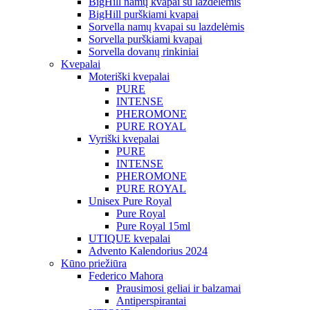
BigHill namų kvapai su lazdelėmis
BigHill purškiami kvapai
Sorvella namų kvapai su lazdelėmis
Sorvella purškiami kvapai
Sorvella dovanų rinkiniai
Kvepalai
Moteriški kvepalai
PURE
INTENSE
PHEROMONE
PURE ROYAL
Vyriški kvepalai
PURE
INTENSE
PHEROMONE
PURE ROYAL
Unisex Pure Royal
Pure Royal
Pure Royal 15ml
UTIQUE kvepalai
Advento Kalendorius 2024
Kūno priežiūra
Federico Mahora
Prausimosi geliai ir balzamai
Antiperspirantai