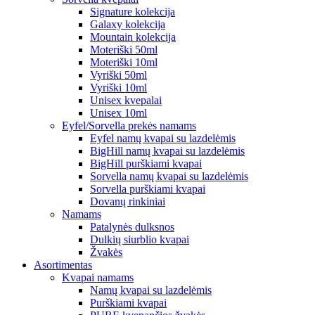
Signature kolekcija
Galaxy kolekcija
Mountain kolekcija
Moteriški 50ml
Moteriški 10ml
Vyriški 50ml
Vyriški 10ml
Unisex kvepalai
Unisex 10ml
Eyfel/Sorvella prekės namams
Eyfel namų kvapai su lazdelėmis
BigHill namų kvapai su lazdelėmis
BigHill purškiami kvapai
Sorvella namų kvapai su lazdelėmis
Sorvella purškiami kvapai
Dovanų rinkiniai
Namams
Patalynės dulksnos
Dulkių siurblio kvapai
Žvakės
Asortimentas
Kvapai namams
Namų kvapai su lazdelėmis
Purškiami kvapai