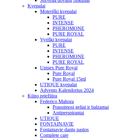
Sorvella dovanų rinkiniai
Kvepalai
Moteriški kvepalai
PURE
INTENSE
PHEROMONE
PURE ROYAL
Vyriški kvepalai
PURE
INTENSE
PHEROMONE
PURE ROYAL
Unisex Pure Royal
Pure Royal
Pure Royal 15ml
UTIQUE kvepalai
Advento Kalendorius 2024
Kūno priežiūra
Federico Mahora
Prausimosi geliai ir balzamai
Antiperspirantai
UTIQUE
FONTAINAVIE
Fontainavie dantų pastos
Complete care