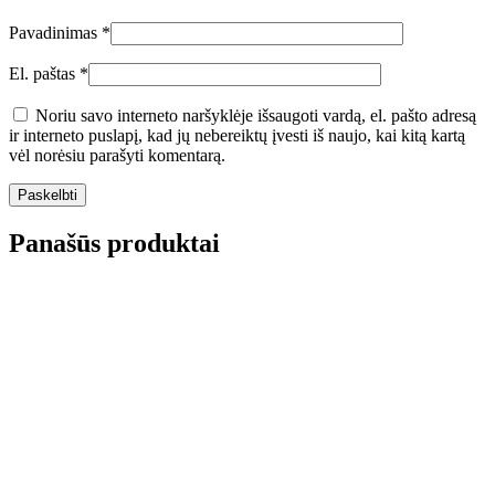
Pavadinimas
*
El. paštas
*
Noriu savo interneto naršyklėje išsaugoti vardą, el. pašto adresą
ir interneto puslapį, kad jų nebereiktų įvesti iš naujo, kai kitą kartą
vėl norėsiu parašyti komentarą.
Panašūs produktai