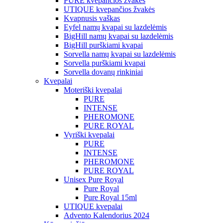
PURE kvepančios žvakės
UTIQUE kvepančios žvakės
Kvapnusis vaškas
Eyfel namų kvapai su lazdelėmis
BigHill namų kvapai su lazdelėmis
BigHill purškiami kvapai
Sorvella namų kvapai su lazdelėmis
Sorvella purškiami kvapai
Sorvella dovanų rinkiniai
Kvepalai
Moteriški kvepalai
PURE
INTENSE
PHEROMONE
PURE ROYAL
Vyriški kvepalai
PURE
INTENSE
PHEROMONE
PURE ROYAL
Unisex Pure Royal
Pure Royal
Pure Royal 15ml
UTIQUE kvepalai
Advento Kalendorius 2024