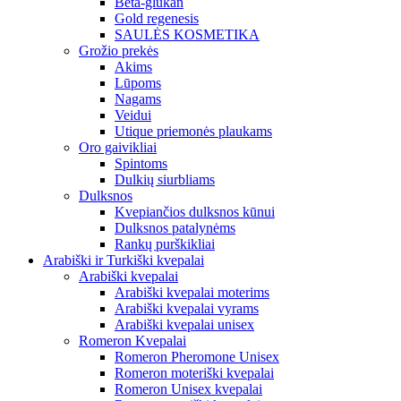
Beta-glukan
Gold regenesis
SAULĖS KOSMETIKA
Grožio prekės
Akims
Lūpoms
Nagams
Veidui
Utique priemonės plaukams
Oro gaivikliai
Spintoms
Dulkių siurbliams
Dulksnos
Kvepiančios dulksnos kūnui
Dulksnos patalynėms
Rankų purškikliai
Arabiški ir Turkiški kvepalai
Arabiški kvepalai
Arabiški kvepalai moterims
Arabiški kvepalai vyrams
Arabiški kvepalai unisex
Romeron Kvepalai
Romeron Pheromone Unisex
Romeron moteriški kvepalai
Romeron Unisex kvepalai