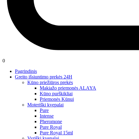
0
Pagrindinis
Greito išsiuntimo prekės 24H
Kūno priežiūros prekės
Makiažo priemonės ALAYA
Kūno purškikliai
Priemonės Kūnui
Moteriški kvepalai
Pure
Intense
Pheromone
Pure Royal
Pure Royal 15ml
Vyriški kvepalai