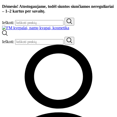
Dėmesio! Atostogaujame, todėl siuntos siunčiamos nereguliariai
– 1–2 kartus per savaitę.
Ieškoti:
Ieškoti: