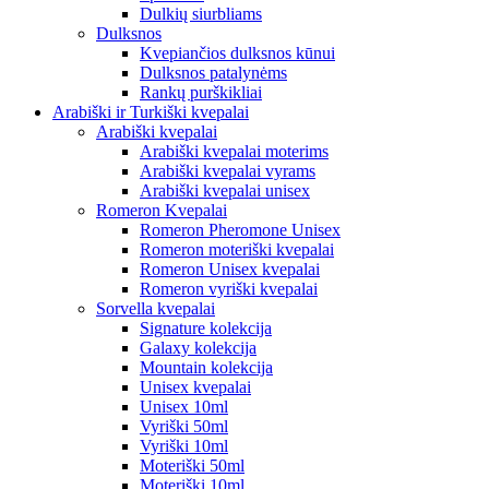
Dulkių siurbliams
Dulksnos
Kvepiančios dulksnos kūnui
Dulksnos patalynėms
Rankų purškikliai
Arabiški ir Turkiški kvepalai
Arabiški kvepalai
Arabiški kvepalai moterims
Arabiški kvepalai vyrams
Arabiški kvepalai unisex
Romeron Kvepalai
Romeron Pheromone Unisex
Romeron moteriški kvepalai
Romeron Unisex kvepalai
Romeron vyriški kvepalai
Sorvella kvepalai
Signature kolekcija
Galaxy kolekcija
Mountain kolekcija
Unisex kvepalai
Unisex 10ml
Vyriški 50ml
Vyriški 10ml
Moteriški 50ml
Moteriški 10ml