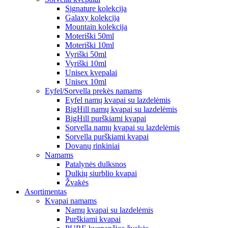
Signature kolekcija
Galaxy kolekcija
Mountain kolekcija
Moteriški 50ml
Moteriški 10ml
Vyriški 50ml
Vyriški 10ml
Unisex kvepalai
Unisex 10ml
Eyfel/Sorvella prekės namams
Eyfel namų kvapai su lazdelėmis
BigHill namų kvapai su lazdelėmis
BigHill purškiami kvapai
Sorvella namų kvapai su lazdelėmis
Sorvella purškiami kvapai
Dovanų rinkiniai
Namams
Patalynės dulksnos
Dulkių siurblio kvapai
Žvakės
Asortimentas
Kvapai namams
Namų kvapai su lazdelėmis
Purškiami kvapai