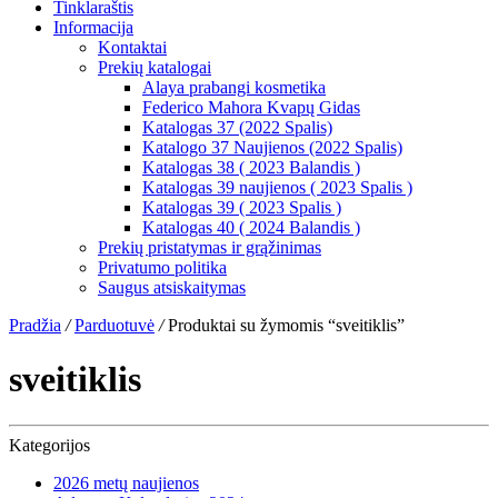
Tinklaraštis
Informacija
Kontaktai
Prekių katalogai
Alaya prabangi kosmetika
Federico Mahora Kvapų Gidas
Katalogas 37 (2022 Spalis)
Katalogo 37 Naujienos (2022 Spalis)
Katalogas 38 ( 2023 Balandis )
Katalogas 39 naujienos ( 2023 Spalis )
Katalogas 39 ( 2023 Spalis )
Katalogas 40 ( 2024 Balandis )
Prekių pristatymas ir grąžinimas
Privatumo politika
Saugus atsiskaitymas
Pradžia
/
Parduotuvė
/
Produktai su žymomis “sveitiklis”
sveitiklis
Kategorijos
2026 metų naujienos