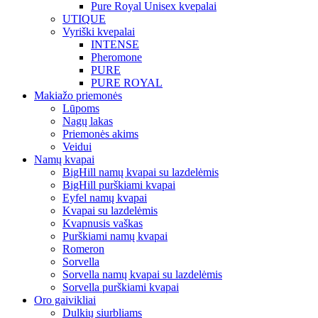
Pure Royal Unisex kvepalai
UTIQUE
Vyriški kvepalai
INTENSE
Pheromone
PURE
PURE ROYAL
Makiažo priemonės
Lūpoms
Nagų lakas
Priemonės akims
Veidui
Namų kvapai
BigHill namų kvapai su lazdelėmis
BigHill purškiami kvapai
Eyfel namų kvapai
Kvapai su lazdelėmis
Kvapnusis vaškas
Purškiami namų kvapai
Romeron
Sorvella
Sorvella namų kvapai su lazdelėmis
Sorvella purškiami kvapai
Oro gaivikliai
Dulkių siurbliams