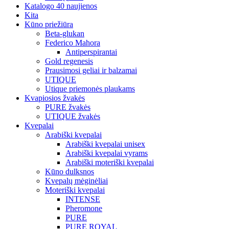
Katalogo 40 naujienos
Kita
Kūno priežiūra
Beta-glukan
Federico Mahora
Antiperspirantai
Gold regenesis
Prausimosi geliai ir balzamai
UTIQUE
Utique priemonės plaukams
Kvapiosios žvakės
PURE žvakės
UTIQUE žvakės
Kvepalai
Arabiški kvepalai
Arabiški kvepalai unisex
Arabiški kvepalai vyrams
Arabiški moteriški kvepalai
Kūno dulksnos
Kvepalų mėginėliai
Moteriški kvepalai
INTENSE
Pheromone
PURE
PURE ROYAL