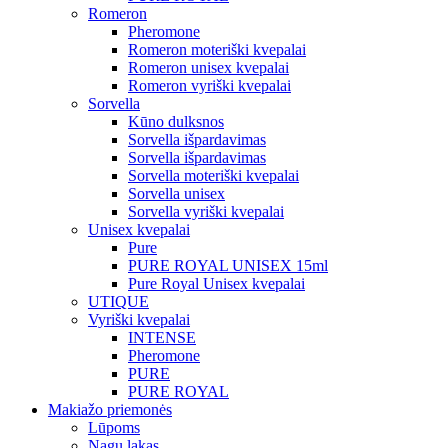
Romeron
Pheromone
Romeron moteriški kvepalai
Romeron unisex kvepalai
Romeron vyriški kvepalai
Sorvella
Kūno dulksnos
Sorvella išpardavimas
Sorvella išpardavimas
Sorvella moteriški kvepalai
Sorvella unisex
Sorvella vyriški kvepalai
Unisex kvepalai
Pure
PURE ROYAL UNISEX 15ml
Pure Royal Unisex kvepalai
UTIQUE
Vyriški kvepalai
INTENSE
Pheromone
PURE
PURE ROYAL
Makiažo priemonės
Lūpoms
Nagų lakas