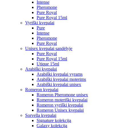
Intense
Pheromone
Pure Royal
Pure Royal 15ml
Vyriški kvepalai
Pure
Intense
Pheromone
Pure Royal
Unisex kvepalai sandėlyje
Pure Royal
Pure Royal 15ml
Utique 15ml
Arabiški kvepalai
Arabiški kvepalai vyrams
Arabiški kvepalai moterims
Arabiški kvepalai unisex
Romeron kvepalai
Romeron Pheromone unisex
Romeron moteriški kvepalai
Romeron vyriški kvepalai
Romeron Unisex kvepalai
Sorvella kvepalai
Signature kolekcija
Galaxy kolekcija