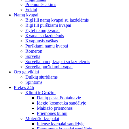
Priemonės akims
Veidui
Namų kvapai
BigHill namų kvapai su lazdelėmis
BigHill purškiami kvapai
Eyfel namų kvapai
Kvapai su lazdelėmis
Kvapnusis vaškas
Purškiami namų kvapai
Romeron
Sorvella
Sorvella namų kvapai su lazdelėmis
Sorvella purškiami kvapai
Oro gaivikliai
Dulkių siurbliams
Spintoms
Prekės 24h
Kūnui ir Grožiui
Dantų pasta Fontainavie
Įdegio kosmetika sandėlyje
Makiažo priemonės
Priemonės kūnui
Moteriški kvepalai
Intense kvepalai sandėlyje
Pheromone kvepalai sandėlyje