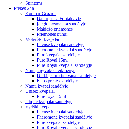
Spintoms
Prekės 24h
Kūnui ir Grožiui
Dantų pasta Fontainavie
Įdegio kosmetika sandėlyje
Makiažo priemonės
Priemonės kūnui
Moteriški kvepalai
Intense kvepalai sandėlyje
Pheromone kvepalai sandėlyje
Pure kvepalai sandėlyje
Pure Royal 15ml
Pure Royal kvepalai sandėlyje
Namų apyvokos reikmenys
Dulkių siurblio kvapai sandėlyje
Kitos prekės sandėlyje
Namų kvapai sandėlyje
Unisex kvepalai
Pure royal 15ml
Utique kvepalai sandėlyje
Vyriški kvepalai
Intense kvepalai sandėlyje
Pheromone kvepalai sandėlyje
Pure kvepalai sandėlyje
Pure Royal kvepalai sandėlyje