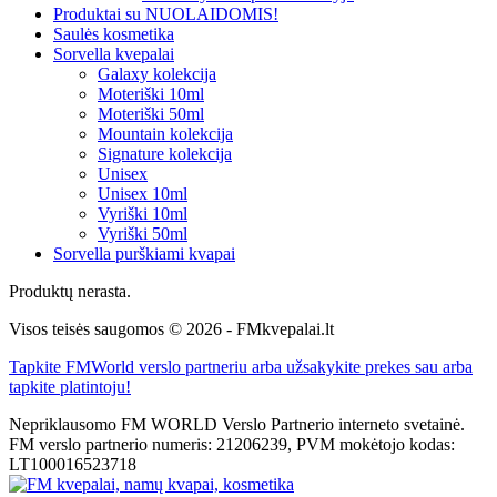
Produktai su NUOLAIDOMIS!
Saulės kosmetika
Sorvella kvepalai
Galaxy kolekcija
Moteriški 10ml
Moteriški 50ml
Mountain kolekcija
Signature kolekcija
Unisex
Unisex 10ml
Vyriški 10ml
Vyriški 50ml
Sorvella purškiami kvapai
Produktų nerasta.
Visos teisės saugomos © 2026 - FMkvepalai.lt
Tapkite FMWorld verslo partneriu arba užsakykite prekes sau arba
tapkite platintoju!
Nepriklausomo FM WORLD Verslo Partnerio interneto svetainė.
FM verslo partnerio numeris: 21206239, PVM mokėtojo kodas:
LT100016523718