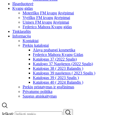
Išparduotuvė
Kvapų gidas
Moteriškų FM kvapų įkvėpimai
Vyriškų FM kvapų įkvėpimai
Unisex FM kvapų įkvėpimai
Federico Mahora Kvapų gidas
Tinklaraštis
Informacija
Kontaktai
Prekių katalogai
Alaya prabangi kosmetika
Federico Mahora Kvapų Gidas
Katalogas 37 (2022 Spalis)
Katalogo 37 Naujienos (2022 Spalis)
Katalogas 38 ( 2023 Balandis )
Katalogas 39 naujienos ( 2023 Spalis )
Katalogas 39 ( 2023 Spalis )
Katalogas 40 ( 2024 Balandis )
Prekių pristatymas ir grąžinimas
Privatumo politika
Saugus atsiskaitymas
Ieškoti: