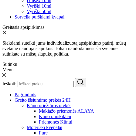
Unisex 10ml
Vyriški 10ml
Vyriški 50ml
Sorvella purškiami kvapai
Greitasis apsipirkimas
Siekdami suteikti jums individualizuotą apsipirkimo patirtį, mūsų
svetainė naudoja slapukus. Toliau naudodamiesi šia svetaine
sutinkate su mūsų slapukų politika.
Sutinku
Menu
Ieškoti:
Pagrindinis
Greito išsiuntimo prekės 24H
Kūno priežiūros prekės
Makiažo priemonės ALAYA
Kūno purškikliai
Priemonės Kūnui
Moteriški kvepalai
Pure