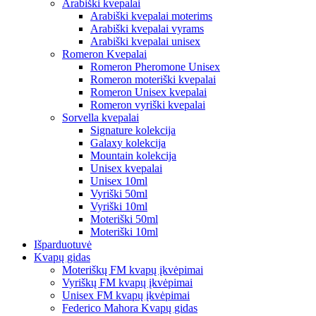
Arabiški kvepalai
Arabiški kvepalai moterims
Arabiški kvepalai vyrams
Arabiški kvepalai unisex
Romeron Kvepalai
Romeron Pheromone Unisex
Romeron moteriški kvepalai
Romeron Unisex kvepalai
Romeron vyriški kvepalai
Sorvella kvepalai
Signature kolekcija
Galaxy kolekcija
Mountain kolekcija
Unisex kvepalai
Unisex 10ml
Vyriški 50ml
Vyriški 10ml
Moteriški 50ml
Moteriški 10ml
Išparduotuvė
Kvapų gidas
Moteriškų FM kvapų įkvėpimai
Vyriškų FM kvapų įkvėpimai
Unisex FM kvapų įkvėpimai
Federico Mahora Kvapų gidas