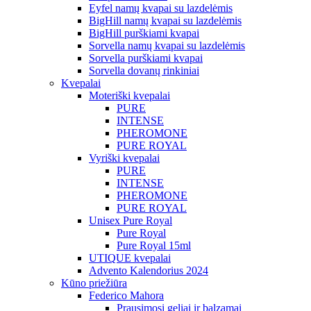
Eyfel namų kvapai su lazdelėmis
BigHill namų kvapai su lazdelėmis
BigHill purškiami kvapai
Sorvella namų kvapai su lazdelėmis
Sorvella purškiami kvapai
Sorvella dovanų rinkiniai
Kvepalai
Moteriški kvepalai
PURE
INTENSE
PHEROMONE
PURE ROYAL
Vyriški kvepalai
PURE
INTENSE
PHEROMONE
PURE ROYAL
Unisex Pure Royal
Pure Royal
Pure Royal 15ml
UTIQUE kvepalai
Advento Kalendorius 2024
Kūno priežiūra
Federico Mahora
Prausimosi geliai ir balzamai