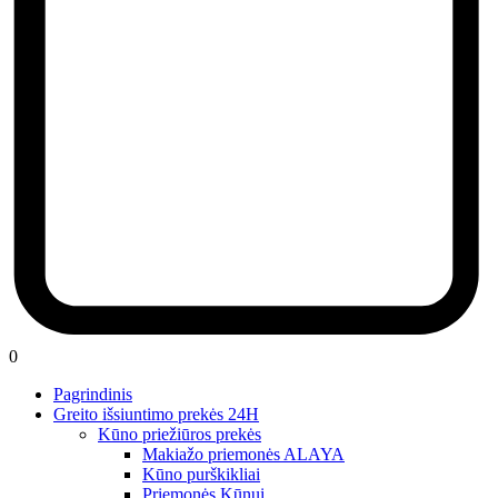
0
Pagrindinis
Greito išsiuntimo prekės 24H
Kūno priežiūros prekės
Makiažo priemonės ALAYA
Kūno purškikliai
Priemonės Kūnui