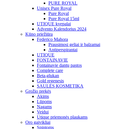
PURE ROYAL
Unisex Pure Royal
Pure Royal
Pure Royal 15ml
UTIQUE kvepalai
Advento Kalendorius 2024
Kūno priežiūra
Federico Mahora
Prausimosi geliai ir balzamai
Antiperspirantai
UTIQUE
FONTAINAVIE
Fontainavie dantų pastos
Complete care
Beta-glukan
Gold regenesis
SAULĖS KOSMETIKA
Grožio prekės
Akims
Lūpoms
Nagams
Veidui
Utique priemonės plaukams
Oro gaivikliai
Spintoms