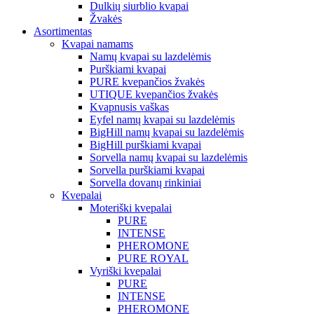
Dulkių siurblio kvapai
Žvakės
Asortimentas
Kvapai namams
Namų kvapai su lazdelėmis
Purškiami kvapai
PURE kvepančios žvakės
UTIQUE kvepančios žvakės
Kvapnusis vaškas
Eyfel namų kvapai su lazdelėmis
BigHill namų kvapai su lazdelėmis
BigHill purškiami kvapai
Sorvella namų kvapai su lazdelėmis
Sorvella purškiami kvapai
Sorvella dovanų rinkiniai
Kvepalai
Moteriški kvepalai
PURE
INTENSE
PHEROMONE
PURE ROYAL
Vyriški kvepalai
PURE
INTENSE
PHEROMONE