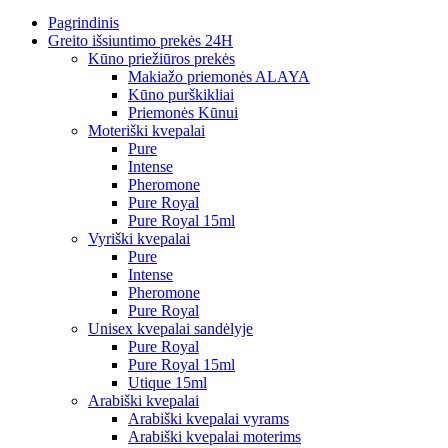
Pagrindinis
Greito išsiuntimo prekės 24H
Kūno priežiūros prekės
Makiažo priemonės ALAYA
Kūno purškikliai
Priemonės Kūnui
Moteriški kvepalai
Pure
Intense
Pheromone
Pure Royal
Pure Royal 15ml
Vyriški kvepalai
Pure
Intense
Pheromone
Pure Royal
Unisex kvepalai sandėlyje
Pure Royal
Pure Royal 15ml
Utique 15ml
Arabiški kvepalai
Arabiški kvepalai vyrams
Arabiški kvepalai moterims