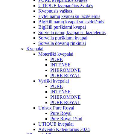
PURE kvepančios žvakės
UTIQUE kvepančios žvakės
Kvapnusis vaškas
Eyfel namų kvapai su lazdelėmis
BigHill namų kvapai su lazdelėmis
BigHill purškiami kvapai
Sorvella namų kvapai su lazdelėmis
Sorvella purškiami kvapai
Sorvella dovanų rinkiniai
Kvepalai
Moteriški kvepalai
PURE
INTENSE
PHEROMONE
PURE ROYAL
Vyriški kvepalai
PURE
INTENSE
PHEROMONE
PURE ROYAL
Unisex Pure Royal
Pure Royal
Pure Royal 15ml
UTIQUE kvepalai
Advento Kalendorius 2024