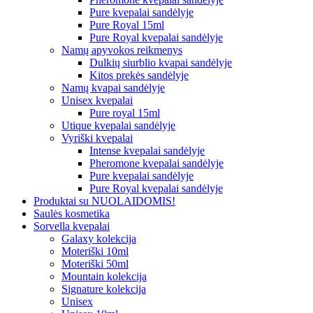
Pure kvepalai sandėlyje
Pure Royal 15ml
Pure Royal kvepalai sandėlyje
Namų apyvokos reikmenys
Dulkių siurblio kvapai sandėlyje
Kitos prekės sandėlyje
Namų kvapai sandėlyje
Unisex kvepalai
Pure royal 15ml
Utique kvepalai sandėlyje
Vyriški kvepalai
Intense kvepalai sandėlyje
Pheromone kvepalai sandėlyje
Pure kvepalai sandėlyje
Pure Royal kvepalai sandėlyje
Produktai su NUOLAIDOMIS!
Saulės kosmetika
Sorvella kvepalai
Galaxy kolekcija
Moteriški 10ml
Moteriški 50ml
Mountain kolekcija
Signature kolekcija
Unisex