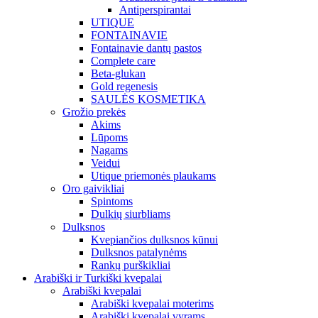
Antiperspirantai
UTIQUE
FONTAINAVIE
Fontainavie dantų pastos
Complete care
Beta-glukan
Gold regenesis
SAULĖS KOSMETIKA
Grožio prekės
Akims
Lūpoms
Nagams
Veidui
Utique priemonės plaukams
Oro gaivikliai
Spintoms
Dulkių siurbliams
Dulksnos
Kvepiančios dulksnos kūnui
Dulksnos patalynėms
Rankų purškikliai
Arabiški ir Turkiški kvepalai
Arabiški kvepalai
Arabiški kvepalai moterims
Arabiški kvepalai vyrams