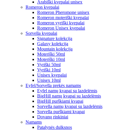
Arabiški kvepalai unisex
Romeron kvepalai
Romeron Pheromone unisex
Romeron moteriški kvepalai
Romeron vyriški kvepalai
Romeron Unisex kvepalai
Sorvella kvepalai
Signature kolekcija
Galaxy kolekcija
Mountain kolekcija
Moteriški 50ml
Moteriški 10ml
Vyriški 50ml
Vyriški 10ml
Unisex kvepalai
Unisex 10ml
Eyfel/Sorvella prekės namams
Eyfel namų kvapai su lazdelėmis
BigHill namų kvapai su lazdelėmis
BigHill purškiami kvapai
Sorvella namų kvapai su lazdelėmis
Sorvella purškiami kvapai
Dovanų rinkiniai
Namams
Patalynės dulksnos