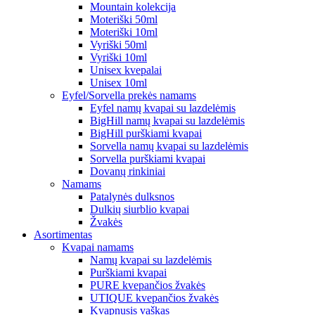
Mountain kolekcija
Moteriški 50ml
Moteriški 10ml
Vyriški 50ml
Vyriški 10ml
Unisex kvepalai
Unisex 10ml
Eyfel/Sorvella prekės namams
Eyfel namų kvapai su lazdelėmis
BigHill namų kvapai su lazdelėmis
BigHill purškiami kvapai
Sorvella namų kvapai su lazdelėmis
Sorvella purškiami kvapai
Dovanų rinkiniai
Namams
Patalynės dulksnos
Dulkių siurblio kvapai
Žvakės
Asortimentas
Kvapai namams
Namų kvapai su lazdelėmis
Purškiami kvapai
PURE kvepančios žvakės
UTIQUE kvepančios žvakės
Kvapnusis vaškas