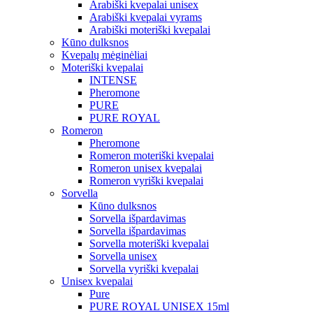
Arabiški kvepalai unisex
Arabiški kvepalai vyrams
Arabiški moteriški kvepalai
Kūno dulksnos
Kvepalų mėginėliai
Moteriški kvepalai
INTENSE
Pheromone
PURE
PURE ROYAL
Romeron
Pheromone
Romeron moteriški kvepalai
Romeron unisex kvepalai
Romeron vyriški kvepalai
Sorvella
Kūno dulksnos
Sorvella išpardavimas
Sorvella išpardavimas
Sorvella moteriški kvepalai
Sorvella unisex
Sorvella vyriški kvepalai
Unisex kvepalai
Pure
PURE ROYAL UNISEX 15ml