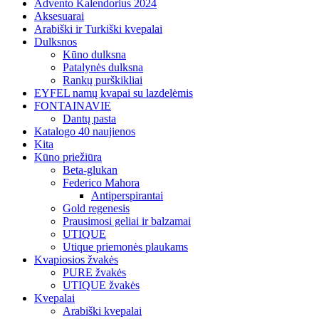
Advento Kalendorius 2024
Aksesuarai
Arabiški ir Turkiški kvepalai
Dulksnos
Kūno dulksna
Patalynės dulksna
Rankų purškikliai
EYFEL namų kvapai su lazdelėmis
FONTAINAVIE
Dantų pasta
Katalogo 40 naujienos
Kita
Kūno priežiūra
Beta-glukan
Federico Mahora
Antiperspirantai
Gold regenesis
Prausimosi geliai ir balzamai
UTIQUE
Utique priemonės plaukams
Kvapiosios žvakės
PURE žvakės
UTIQUE žvakės
Kvepalai
Arabiški kvepalai