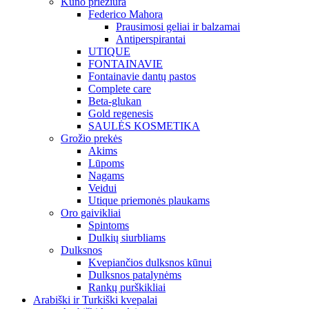
Kūno priežiūra
Federico Mahora
Prausimosi geliai ir balzamai
Antiperspirantai
UTIQUE
FONTAINAVIE
Fontainavie dantų pastos
Complete care
Beta-glukan
Gold regenesis
SAULĖS KOSMETIKA
Grožio prekės
Akims
Lūpoms
Nagams
Veidui
Utique priemonės plaukams
Oro gaivikliai
Spintoms
Dulkių siurbliams
Dulksnos
Kvepiančios dulksnos kūnui
Dulksnos patalynėms
Rankų purškikliai
Arabiški ir Turkiški kvepalai