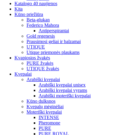
Katalogo 40 naujienos
Kita
Kūno priežiūra
Beta-glukan
Federico Mahora
Antiperspirantai
Gold regenesis
Prausimosi geliai ir balzamai
UTIQUE
Utique priemonės plaukams
Kvapiosios žvakės
PURE žvakės
UTIQUE žvakės
Kvepalai
Arabiški kvepalai
Arabiški kvepalai unisex
Arabiški kvepalai vyrams
Arabiški moteriški kvepalai
Kūno dulksnos
Kvepalų mėginėliai
Moteriški kvepalai
INTENSE
Pheromone
PURE
PURE ROYAL