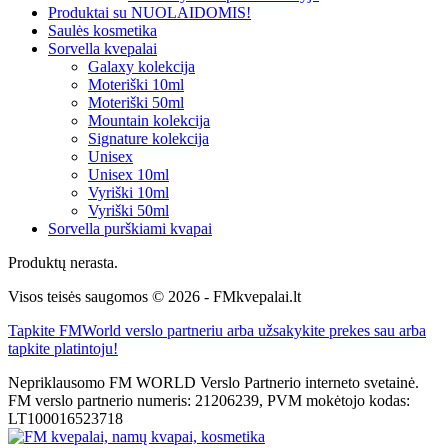
Produktai su NUOLAIDOMIS!
Saulės kosmetika
Sorvella kvepalai
Galaxy kolekcija
Moteriški 10ml
Moteriški 50ml
Mountain kolekcija
Signature kolekcija
Unisex
Unisex 10ml
Vyriški 10ml
Vyriški 50ml
Sorvella purškiami kvapai
Produktų nerasta.
Visos teisės saugomos © 2026 - FMkvepalai.lt
Tapkite FMWorld verslo partneriu arba užsakykite prekes sau arba
tapkite platintoju!
Nepriklausomo FM WORLD Verslo Partnerio interneto svetainė.
FM verslo partnerio numeris: 21206239, PVM mokėtojo kodas:
LT100016523718