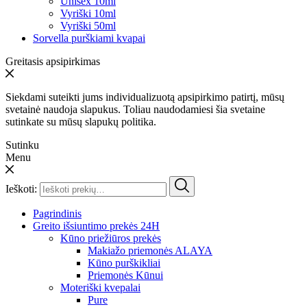
Unisex 10ml
Vyriški 10ml
Vyriški 50ml
Sorvella purškiami kvapai
Greitasis apsipirkimas
Siekdami suteikti jums individualizuotą apsipirkimo patirtį, mūsų
svetainė naudoja slapukus. Toliau naudodamiesi šia svetaine
sutinkate su mūsų slapukų politika.
Sutinku
Menu
Ieškoti:
Pagrindinis
Greito išsiuntimo prekės 24H
Kūno priežiūros prekės
Makiažo priemonės ALAYA
Kūno purškikliai
Priemonės Kūnui
Moteriški kvepalai
Pure