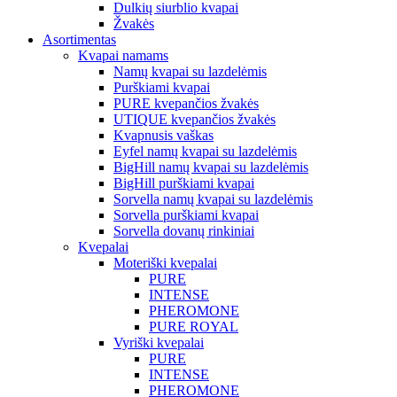
Dulkių siurblio kvapai
Žvakės
Asortimentas
Kvapai namams
Namų kvapai su lazdelėmis
Purškiami kvapai
PURE kvepančios žvakės
UTIQUE kvepančios žvakės
Kvapnusis vaškas
Eyfel namų kvapai su lazdelėmis
BigHill namų kvapai su lazdelėmis
BigHill purškiami kvapai
Sorvella namų kvapai su lazdelėmis
Sorvella purškiami kvapai
Sorvella dovanų rinkiniai
Kvepalai
Moteriški kvepalai
PURE
INTENSE
PHEROMONE
PURE ROYAL
Vyriški kvepalai
PURE
INTENSE
PHEROMONE