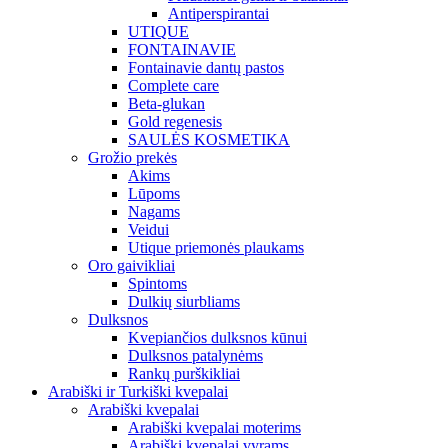
Antiperspirantai
UTIQUE
FONTAINAVIE
Fontainavie dantų pastos
Complete care
Beta-glukan
Gold regenesis
SAULĖS KOSMETIKA
Grožio prekės
Akims
Lūpoms
Nagams
Veidui
Utique priemonės plaukams
Oro gaivikliai
Spintoms
Dulkių siurbliams
Dulksnos
Kvepiančios dulksnos kūnui
Dulksnos patalynėms
Rankų purškikliai
Arabiški ir Turkiški kvepalai
Arabiški kvepalai
Arabiški kvepalai moterims
Arabiški kvepalai vyrams