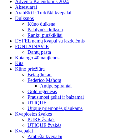
Advento Kalendorius 2024
Aksesuarai
Arabiški ir Turkiški kvepalai
Dulksnos
Kūno dulksna
Patalynės dulksna
Rankų purškikliai
EYFEL namų kvapai su lazdelėmis
FONTAINAVIE
Dantų pasta
Katalogo 40 naujienos
Kita
Kūno priežiūra
Beta-glukan
Federico Mahora
Antiperspirantai
Gold regenesis
Prausimosi geliai ir balzamai
UTIQUE
Utique priemonės plaukams
Kvapiosios žvakės
PURE žvakės
UTIQUE žvakės
Kvepalai
Arabiški kvepalai