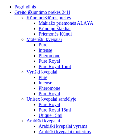
Pagrindinis
Greito išsiuntimo prekės 24H
Kūno priežiūros prekės
Makiažo priemonės ALAYA
Kūno purškikliai
Priemonės Kūnui
Moteriški kvepalai
Pure
Intense
Pheromone
Pure Royal
Pure Royal 15ml
Vyriški kvepalai
Pure
Intense
Pheromone
Pure Royal
Unisex kvepalai sandėlyje
Pure Royal
Pure Royal 15ml
Utique 15ml
Arabiški kvepalai
Arabiški kvepalai vyrams
Arabiški kvepalai moterims