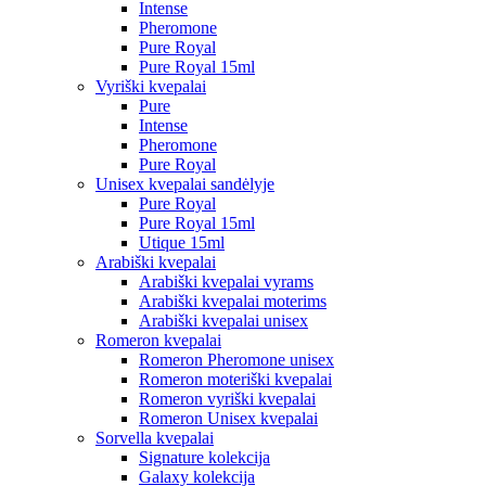
Intense
Pheromone
Pure Royal
Pure Royal 15ml
Vyriški kvepalai
Pure
Intense
Pheromone
Pure Royal
Unisex kvepalai sandėlyje
Pure Royal
Pure Royal 15ml
Utique 15ml
Arabiški kvepalai
Arabiški kvepalai vyrams
Arabiški kvepalai moterims
Arabiški kvepalai unisex
Romeron kvepalai
Romeron Pheromone unisex
Romeron moteriški kvepalai
Romeron vyriški kvepalai
Romeron Unisex kvepalai
Sorvella kvepalai
Signature kolekcija
Galaxy kolekcija