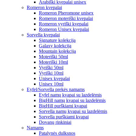
Arabiški kvepalai unisex
Romeron kvepalai
Romeron Pheromone unisex
Romeron moteriški kvepalai
Romeron vyriški kvepalai
Romeron Unisex kvepalai
Sorvella kvepalai
Signature kolekcija
Galaxy kolekcija
Mountain kolekcija
Moteriški 50ml
Moteriški 10ml
Vyriški 50ml
Vyriški 10ml
Unisex kvepalai
Unisex 10ml
Eyfel/Sorvella prekės namams
Eyfel namų kvapai su lazdelėmis
BigHill namų kvapai su lazdelėmis
BigHill purškiami kvapai
Sorvella namų kvapai su lazdelėmis
Sorvella purškiami kvapai
Dovanų rinkiniai
Namams
Patalynės dulksnos