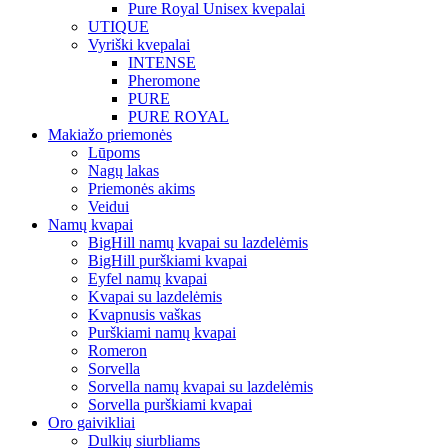
Pure Royal Unisex kvepalai
UTIQUE
Vyriški kvepalai
INTENSE
Pheromone
PURE
PURE ROYAL
Makiažo priemonės
Lūpoms
Nagų lakas
Priemonės akims
Veidui
Namų kvapai
BigHill namų kvapai su lazdelėmis
BigHill purškiami kvapai
Eyfel namų kvapai
Kvapai su lazdelėmis
Kvapnusis vaškas
Purškiami namų kvapai
Romeron
Sorvella
Sorvella namų kvapai su lazdelėmis
Sorvella purškiami kvapai
Oro gaivikliai
Dulkių siurbliams