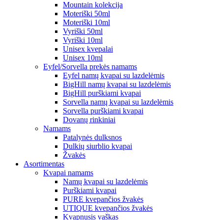
Mountain kolekcija
Moteriški 50ml
Moteriški 10ml
Vyriški 50ml
Vyriški 10ml
Unisex kvepalai
Unisex 10ml
Eyfel/Sorvella prekės namams
Eyfel namų kvapai su lazdelėmis
BigHill namų kvapai su lazdelėmis
BigHill purškiami kvapai
Sorvella namų kvapai su lazdelėmis
Sorvella purškiami kvapai
Dovanų rinkiniai
Namams
Patalynės dulksnos
Dulkių siurblio kvapai
Žvakės
Asortimentas
Kvapai namams
Namų kvapai su lazdelėmis
Purškiami kvapai
PURE kvepančios žvakės
UTIQUE kvepančios žvakės
Kvapnusis vaškas