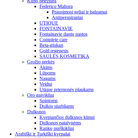
Kūno priežiūra
Federico Mahora
Prausimosi geliai ir balzamai
Antiperspirantai
UTIQUE
FONTAINAVIE
Fontainavie dantų pastos
Complete care
Beta-glukan
Gold regenesis
SAULĖS KOSMETIKA
Grožio prekės
Akims
Lūpoms
Nagams
Veidui
Utique priemonės plaukams
Oro gaivikliai
Spintoms
Dulkių siurbliams
Dulksnos
Kvepiančios dulksnos kūnui
Dulksnos patalynėms
Rankų purškikliai
Arabiški ir Turkiški kvepalai