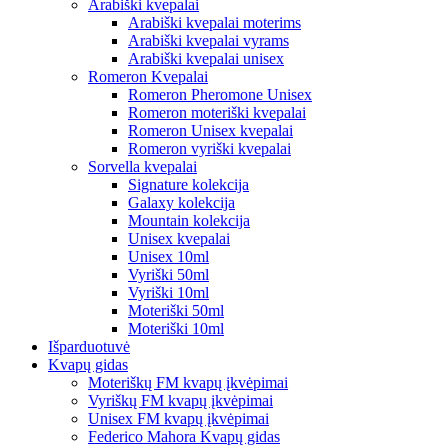
Arabiški kvepalai
Arabiški kvepalai moterims
Arabiški kvepalai vyrams
Arabiški kvepalai unisex
Romeron Kvepalai
Romeron Pheromone Unisex
Romeron moteriški kvepalai
Romeron Unisex kvepalai
Romeron vyriški kvepalai
Sorvella kvepalai
Signature kolekcija
Galaxy kolekcija
Mountain kolekcija
Unisex kvepalai
Unisex 10ml
Vyriški 50ml
Vyriški 10ml
Moteriški 50ml
Moteriški 10ml
Išparduotuvė
Kvapų gidas
Moteriškų FM kvapų įkvėpimai
Vyriškų FM kvapų įkvėpimai
Unisex FM kvapų įkvėpimai
Federico Mahora Kvapų gidas