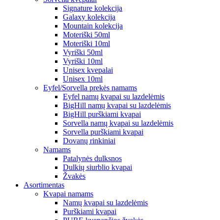
Signature kolekcija
Galaxy kolekcija
Mountain kolekcija
Moteriški 50ml
Moteriški 10ml
Vyriški 50ml
Vyriški 10ml
Unisex kvepalai
Unisex 10ml
Eyfel/Sorvella prekės namams
Eyfel namų kvapai su lazdelėmis
BigHill namų kvapai su lazdelėmis
BigHill purškiami kvapai
Sorvella namų kvapai su lazdelėmis
Sorvella purškiami kvapai
Dovanų rinkiniai
Namams
Patalynės dulksnos
Dulkių siurblio kvapai
Žvakės
Asortimentas
Kvapai namams
Namų kvapai su lazdelėmis
Purškiami kvapai