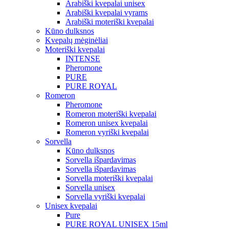
Arabiški kvepalai unisex
Arabiški kvepalai vyrams
Arabiški moteriški kvepalai
Kūno dulksnos
Kvepalų mėginėliai
Moteriški kvepalai
INTENSE
Pheromone
PURE
PURE ROYAL
Romeron
Pheromone
Romeron moteriški kvepalai
Romeron unisex kvepalai
Romeron vyriški kvepalai
Sorvella
Kūno dulksnos
Sorvella išpardavimas
Sorvella išpardavimas
Sorvella moteriški kvepalai
Sorvella unisex
Sorvella vyriški kvepalai
Unisex kvepalai
Pure
PURE ROYAL UNISEX 15ml