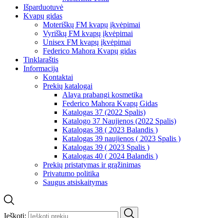
Išparduotuvė
Kvapų gidas
Moteriškų FM kvapų įkvėpimai
Vyriškų FM kvapų įkvėpimai
Unisex FM kvapų įkvėpimai
Federico Mahora Kvapų gidas
Tinklaraštis
Informacija
Kontaktai
Prekių katalogai
Alaya prabangi kosmetika
Federico Mahora Kvapų Gidas
Katalogas 37 (2022 Spalis)
Katalogo 37 Naujienos (2022 Spalis)
Katalogas 38 ( 2023 Balandis )
Katalogas 39 naujienos ( 2023 Spalis )
Katalogas 39 ( 2023 Spalis )
Katalogas 40 ( 2024 Balandis )
Prekių pristatymas ir grąžinimas
Privatumo politika
Saugus atsiskaitymas
Ieškoti: