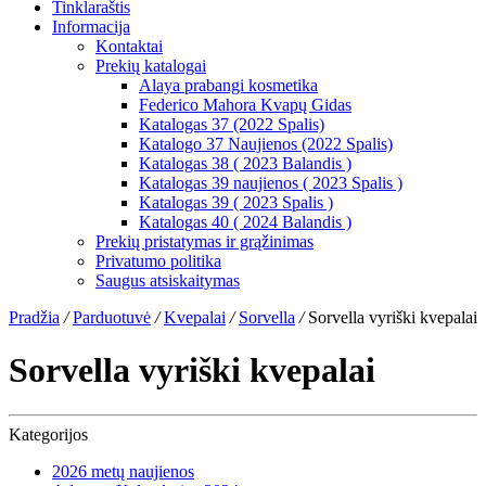
Tinklaraštis
Informacija
Kontaktai
Prekių katalogai
Alaya prabangi kosmetika
Federico Mahora Kvapų Gidas
Katalogas 37 (2022 Spalis)
Katalogo 37 Naujienos (2022 Spalis)
Katalogas 38 ( 2023 Balandis )
Katalogas 39 naujienos ( 2023 Spalis )
Katalogas 39 ( 2023 Spalis )
Katalogas 40 ( 2024 Balandis )
Prekių pristatymas ir grąžinimas
Privatumo politika
Saugus atsiskaitymas
Pradžia
/
Parduotuvė
/
Kvepalai
/
Sorvella
/
Sorvella vyriški kvepalai
Sorvella vyriški kvepalai
Kategorijos
2026 metų naujienos