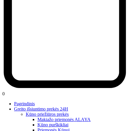
0
Pagrindinis
Greito išsiuntimo prekės 24H
Kūno priežiūros prekės
Makiažo priemonės ALAYA
Kūno purškikliai
Priemonės Kūnui