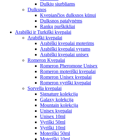
Dulkių siurbliams
Dulksnos
Kvepiančios dulksnos kūnui
Dulksnos patalynėms
Rankų purškikliai
Arabiški ir Turkiški kvepalai
Arabiški kvepalai
Arabiški kvepalai moterims
Arabiški kvepalai vyrams
Arabiški kvepalai unisex
Romeron Kvepalai
Romeron Pheromone Unisex
Romeron moteriški kvepalai
Romeron Unisex kvepalai
Romeron vyriški kvepalai
Sorvella kvepalai
Signature kolekcija
Galaxy kolekcija
Mountain kolekcija
Unisex kvepalai
Unisex 10ml
Vyriški 50ml
Vyriški 10ml
Moteriški 50ml
Moteriški 10ml