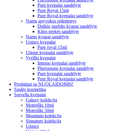
Pure kvepalai sandėlyje
Pure Royal 15ml
Pure Royal kvepalai sandėlyje
Namų apyvokos reikmenys
Dulkių siurblio kvapai sandėlyje
Kitos prekės sandėlyje
Namų kvapai sandėlyje
Unisex kvepalai
Pure royal 15ml
Utique kvepalai sandėlyje
Vyriški kvepalai
Intense kvepalai sandėlyje
Pheromone kvepalai sandėlyje
Pure kvepalai sandėlyje
Pure Royal kvepalai sandėlyje
Produktai su NUOLAIDOMIS!
Saulės kosmetika
Sorvella kvepalai
Galaxy kolekcija
Moteriški 10ml
Moteriški 50ml
Mountain kolekcija
Signature kolekcija
Unisex