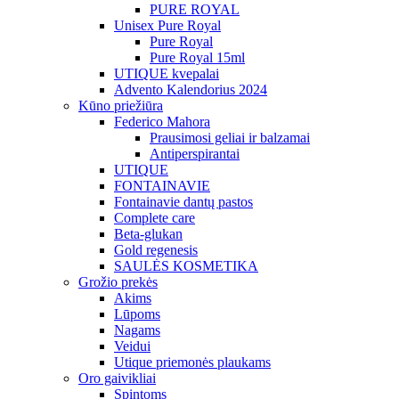
PURE ROYAL
Unisex Pure Royal
Pure Royal
Pure Royal 15ml
UTIQUE kvepalai
Advento Kalendorius 2024
Kūno priežiūra
Federico Mahora
Prausimosi geliai ir balzamai
Antiperspirantai
UTIQUE
FONTAINAVIE
Fontainavie dantų pastos
Complete care
Beta-glukan
Gold regenesis
SAULĖS KOSMETIKA
Grožio prekės
Akims
Lūpoms
Nagams
Veidui
Utique priemonės plaukams
Oro gaivikliai
Spintoms