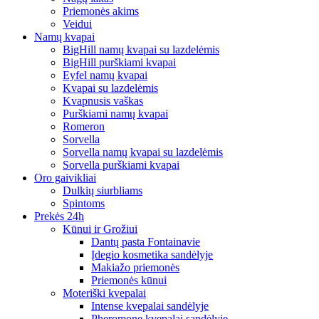
Priemonės akims
Veidui
Namų kvapai
BigHill namų kvapai su lazdelėmis
BigHill purškiami kvapai
Eyfel namų kvapai
Kvapai su lazdelėmis
Kvapnusis vaškas
Purškiami namų kvapai
Romeron
Sorvella
Sorvella namų kvapai su lazdelėmis
Sorvella purškiami kvapai
Oro gaivikliai
Dulkių siurbliams
Spintoms
Prekės 24h
Kūnui ir Grožiui
Dantų pasta Fontainavie
Įdegio kosmetika sandėlyje
Makiažo priemonės
Priemonės kūnui
Moteriški kvepalai
Intense kvepalai sandėlyje
Pheromone kvepalai sandėlyje