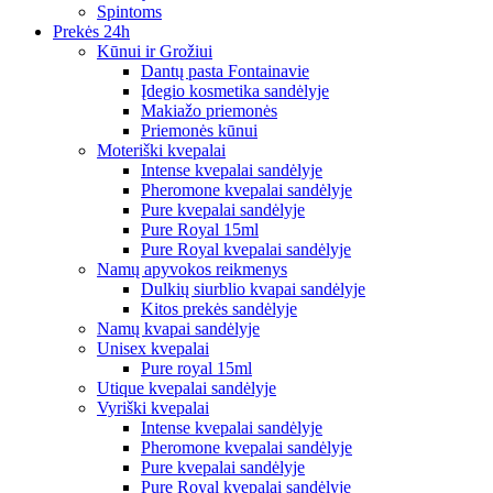
Spintoms
Prekės 24h
Kūnui ir Grožiui
Dantų pasta Fontainavie
Įdegio kosmetika sandėlyje
Makiažo priemonės
Priemonės kūnui
Moteriški kvepalai
Intense kvepalai sandėlyje
Pheromone kvepalai sandėlyje
Pure kvepalai sandėlyje
Pure Royal 15ml
Pure Royal kvepalai sandėlyje
Namų apyvokos reikmenys
Dulkių siurblio kvapai sandėlyje
Kitos prekės sandėlyje
Namų kvapai sandėlyje
Unisex kvepalai
Pure royal 15ml
Utique kvepalai sandėlyje
Vyriški kvepalai
Intense kvepalai sandėlyje
Pheromone kvepalai sandėlyje
Pure kvepalai sandėlyje
Pure Royal kvepalai sandėlyje