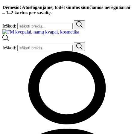
Dėmesio! Atostogaujame, todėl siuntos siunčiamos nereguliariai
– 1–2 kartus per savaitę.
Ieškoti:
Ieškoti: