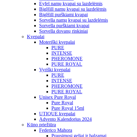
Eyfel namų kvapai su lazdelėmis
BigHill namų kvapai su lazdelėmis
BigHill purškiami kvapai
Sorvella namų kvapai su lazdelėmis
Sorvella purškiami kvapai
Sorvella dovanų rinkiniai
Kvepalai
Moteriški kvepalai
PURE
INTENSE
PHEROMONE
PURE ROYAL
Vyriški kvepalai
PURE
INTENSE
PHEROMONE
PURE ROYAL
Unisex Pure Royal
Pure Royal
Pure Royal 15ml
UTIQUE kvepalai
Advento Kalendorius 2024
Kūno priežiūra
Federico Mahora
Prausimosi geliai ir balzamai