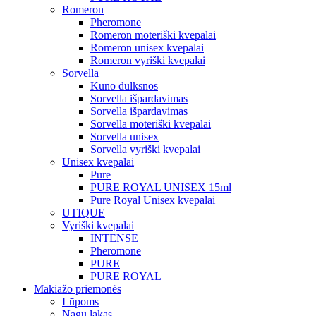
Romeron
Pheromone
Romeron moteriški kvepalai
Romeron unisex kvepalai
Romeron vyriški kvepalai
Sorvella
Kūno dulksnos
Sorvella išpardavimas
Sorvella išpardavimas
Sorvella moteriški kvepalai
Sorvella unisex
Sorvella vyriški kvepalai
Unisex kvepalai
Pure
PURE ROYAL UNISEX 15ml
Pure Royal Unisex kvepalai
UTIQUE
Vyriški kvepalai
INTENSE
Pheromone
PURE
PURE ROYAL
Makiažo priemonės
Lūpoms
Nagų lakas