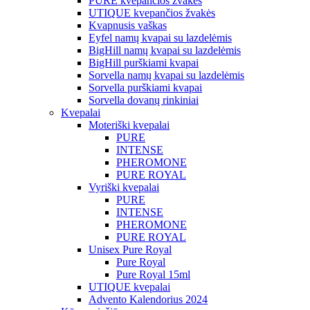
PURE kvepančios žvakės
UTIQUE kvepančios žvakės
Kvapnusis vaškas
Eyfel namų kvapai su lazdelėmis
BigHill namų kvapai su lazdelėmis
BigHill purškiami kvapai
Sorvella namų kvapai su lazdelėmis
Sorvella purškiami kvapai
Sorvella dovanų rinkiniai
Kvepalai
Moteriški kvepalai
PURE
INTENSE
PHEROMONE
PURE ROYAL
Vyriški kvepalai
PURE
INTENSE
PHEROMONE
PURE ROYAL
Unisex Pure Royal
Pure Royal
Pure Royal 15ml
UTIQUE kvepalai
Advento Kalendorius 2024