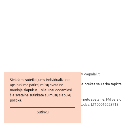
Visos teisės saugomos © 2026 - FMkvepalai.lt
Siekdami suteikti jums individualizuotą
Tapkite FMWorld verslo partneriu arba užsakykite prekes sau arba tapkite
apsipirkimo patirtį, mūsų svetainė
platintoju!
naudoja slapukus. Toliau naudodamiesi
šia svetaine sutinkate su mūsų slapukų
Nepriklausomo FM WORLD Verslo Partnerio interneto svetainė. FM verslo
politika.
partnerio numeris: 21206239, PVM mokėtojo kodas: LT100016523718
Sutinku