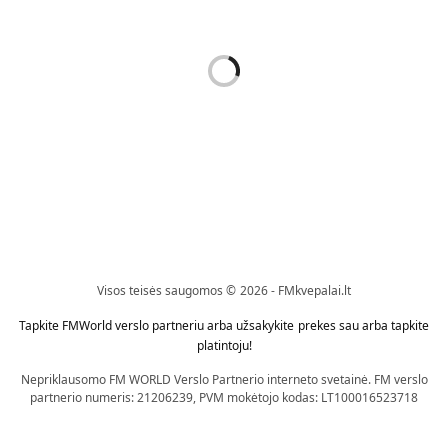
Kvapai Su Lazdelėmis
Kvapai Su Lazdelėmis
NAMŲ KVAPAS SU
NAMŲ KVAPAS SU
LAZDELĖMIS HOME RITUAL –
LAZDELĖMIS HOME RITUAL –
PURE 134 KVAPO (100 ML) (
PURE 335 KVAPO (100 ML) (
ĮKVĖPTI GIORGIO ARMANI
ĮKVĖPTI TOM FORD OUD
AQUA DI GIO )
WOOD )
37,89
€
37,89
€
Visos teisės saugomos © 2026 - FMkvepalai.lt
Į krepšelį
Į krepšelį
Tapkite FMWorld verslo partneriu arba užsakykite prekes sau arba tapkite
platintoju!
Nepriklausomo FM WORLD Verslo Partnerio interneto svetainė. FM verslo
partnerio numeris: 21206239, PVM mokėtojo kodas: LT100016523718