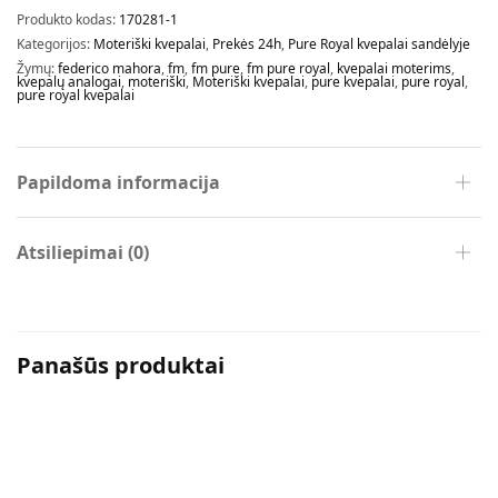
Produkto kodas:
170281-1
Kategorijos:
Moteriški kvepalai
,
Prekės 24h
,
Pure Royal kvepalai sandėlyje
Žymų:
federico mahora
,
fm
,
fm pure
,
fm pure royal
,
kvepalai moterims
,
kvepalų analogai
,
moteriški
,
Moteriški kvepalai
,
pure kvepalai
,
pure royal
,
pure royal kvepalai
Papildoma informacija
Atsiliepimai (0)
Panašūs produktai