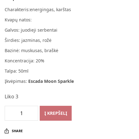
Charakteris:energingas, karštas
Kvapų natos:
Galvos: juodieji serbentai
Širdies: jazminas, rožė
Bazinė: muskusas, braškė
Koncentracija: 20%
Talpa: 50ml
Įkvėpimas:
Escada Moon Sparkle
Liko 3
Į KREPŠELĮ
SHARE