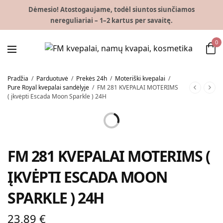
Dėmesio! Atostogaujame, todėl siuntos siunčiamos
nereguliariai – 1–2 kartus per savaitę.
0
Pradžia
/
Parduotuvė
/
Prekės 24h
/
Moteriški kvepalai
/
Pure Royal kvepalai sandėlyje
/
FM 281 KVEPALAI MOTERIMS
( įkvėpti Escada Moon Sparkle ) 24H
FM 281 KVEPALAI MOTERIMS (
ĮKVĖPTI ESCADA MOON
SPARKLE ) 24H
23,89
€