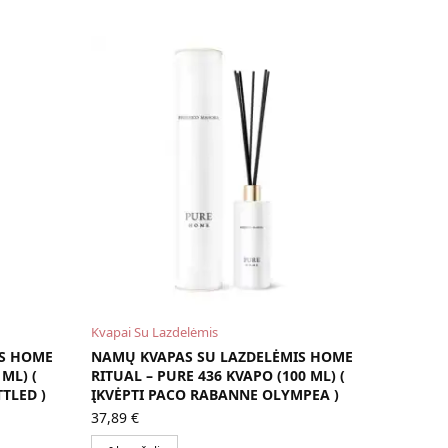
Kvapai Su Lazdelėmis
IS HOME
NAMŲ KVAPAS SU LAZDELĖMIS HOME
ML) (
RITUAL – PURE 436 KVAPO (100 ML) (
TLED )
ĮKVĖPTI PACO RABANNE OLYMPEA )
37,89
€