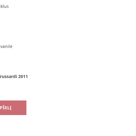
uklus
s
vanilė
russardi 2011
EPŠELĮ