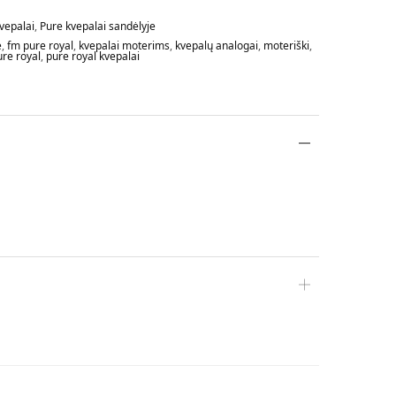
vepalai
,
Pure kvepalai sandėlyje
e
,
fm pure royal
,
kvepalai moterims
,
kvepalų analogai
,
moteriški
,
ure royal
,
pure royal kvepalai