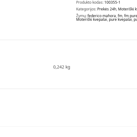
Produkto kodas:
100355-1
Kategorijos:
Prekės 24h
,
Moteriški k
Žymų:
federico mahora
,
fm
,
fm pur
Moteriški kvepalai
,
pure kvepalai
,
p
0,242 kg