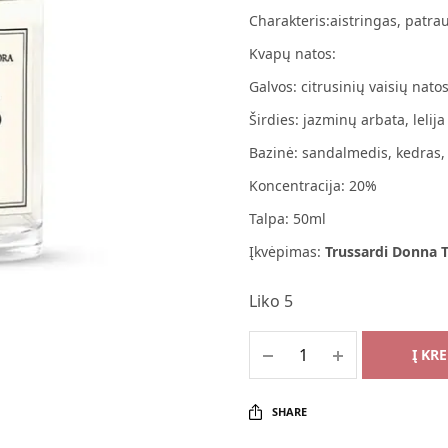
Charakteris:aistringas, patra
Kvapų natos:
Galvos: citrusinių vaisių nato
Širdies: jazminų arbata, lelija
Bazinė: sandalmedis, kedras, 
Koncentracija: 20%
Talpa: 50ml
Įkvėpimas:
Trussardi Donna T
Liko 5
Į KR
SHARE