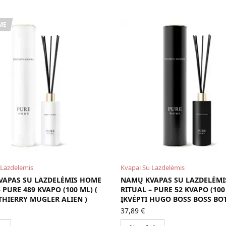
ME
 Lazdelėmis
Kvapai Su Lazdelėmis
VAPAS SU LAZDELĖMIS HOME
NAMŲ KVAPAS SU LAZDELĖM
 PURE 489 KVAPO (100 ML) (
RITUAL – PURE 52 KVAPO (100 
 THIERRY MUGLER ALIEN )
ĮKVĖPTI HUGO BOSS BOSS BOT
37,89
€