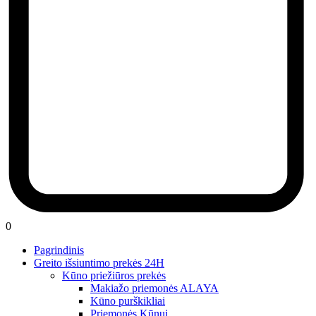
0
Pagrindinis
Greito išsiuntimo prekės 24H
Kūno priežiūros prekės
Makiažo priemonės ALAYA
Kūno purškikliai
Priemonės Kūnui