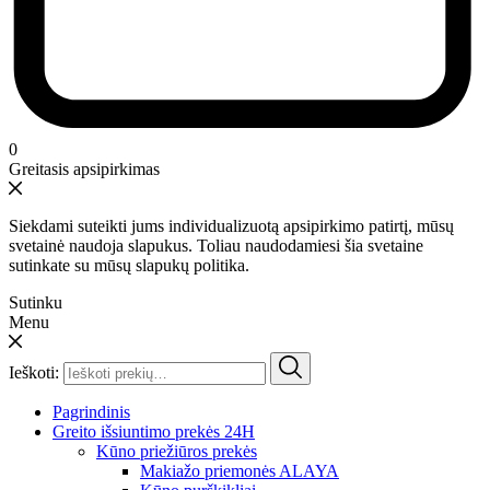
0
Greitasis apsipirkimas
Siekdami suteikti jums individualizuotą apsipirkimo patirtį, mūsų
svetainė naudoja slapukus. Toliau naudodamiesi šia svetaine
sutinkate su mūsų slapukų politika.
Sutinku
Menu
Ieškoti:
Pagrindinis
Greito išsiuntimo prekės 24H
Kūno priežiūros prekės
Makiažo priemonės ALAYA