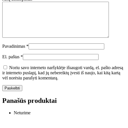
Pavadinimas
*
El. paštas
*
Noriu savo interneto naršyklėje išsaugoti vardą, el. pašto adresą
ir interneto puslapį, kad jų nebereiktų įvesti iš naujo, kai kitą kartą
vėl norėsiu parašyti komentarą.
Panašūs produktai
Neturime