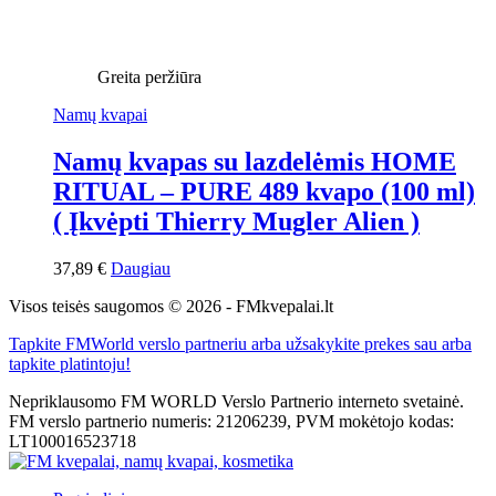
Greita peržiūra
Namų kvapai
Namų kvapas su lazdelėmis HOME
RITUAL – PURE 489 kvapo (100 ml)
( Įkvėpti Thierry Mugler Alien )
37,89
€
Daugiau
Visos teisės saugomos © 2026 - FMkvepalai.lt
Tapkite FMWorld verslo partneriu arba užsakykite prekes sau arba
tapkite platintoju!
Nepriklausomo FM WORLD Verslo Partnerio interneto svetainė.
FM verslo partnerio numeris: 21206239, PVM mokėtojo kodas:
LT100016523718