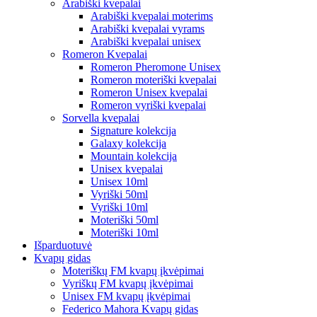
Arabiški kvepalai
Arabiški kvepalai moterims
Arabiški kvepalai vyrams
Arabiški kvepalai unisex
Romeron Kvepalai
Romeron Pheromone Unisex
Romeron moteriški kvepalai
Romeron Unisex kvepalai
Romeron vyriški kvepalai
Sorvella kvepalai
Signature kolekcija
Galaxy kolekcija
Mountain kolekcija
Unisex kvepalai
Unisex 10ml
Vyriški 50ml
Vyriški 10ml
Moteriški 50ml
Moteriški 10ml
Išparduotuvė
Kvapų gidas
Moteriškų FM kvapų įkvėpimai
Vyriškų FM kvapų įkvėpimai
Unisex FM kvapų įkvėpimai
Federico Mahora Kvapų gidas