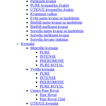
Purškiami kvapai
PURE kvepančios žvakės
UTIQUE kvepančios žvakės
Kvapnusis vaškas
Eyfel namų kvapai su lazdelėmis
BigHill namų kvapai su lazdelėmis
BigHill purškiami kvapai
Sorvella namų kvapai su lazdelėmis
Sorvella purškiami kvapai
Sorvella dovanų rinkiniai
Kvepalai
Moteriški kvepalai
PURE
INTENSE
PHEROMONE
PURE ROYAL
Vyriški kvepalai
PURE
INTENSE
PHEROMONE
PURE ROYAL
Unisex Pure Royal
Pure Royal
Pure Royal 15ml
UTIQUE kvepalai