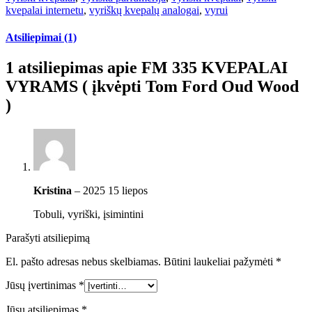
kvepalai internetu
,
vyriškų kvepalų analogai
,
vyrui
Atsiliepimai (1)
1 atsiliepimas apie
FM 335 KVEPALAI
VYRAMS ( įkvėpti Tom Ford Oud Wood
)
Kristina
–
2025 15 liepos
Tobuli, vyriški, įsimintini
Parašyti atsiliepimą
El. pašto adresas nebus skelbiamas.
Būtini laukeliai pažymėti
*
Jūsų įvertinimas
*
Jūsų atsiliepimas
*