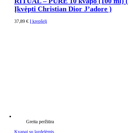
RITUAL – PURE 10 kvapo (100 ml) (
Įkvėpti Christian Dior J’adore )
37,89
€
Į krepšelį
Greita peržiūra
Kvapai su lazdelėmis