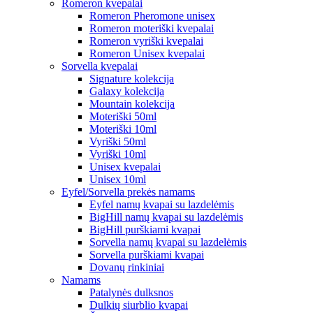
Romeron kvepalai
Romeron Pheromone unisex
Romeron moteriški kvepalai
Romeron vyriški kvepalai
Romeron Unisex kvepalai
Sorvella kvepalai
Signature kolekcija
Galaxy kolekcija
Mountain kolekcija
Moteriški 50ml
Moteriški 10ml
Vyriški 50ml
Vyriški 10ml
Unisex kvepalai
Unisex 10ml
Eyfel/Sorvella prekės namams
Eyfel namų kvapai su lazdelėmis
BigHill namų kvapai su lazdelėmis
BigHill purškiami kvapai
Sorvella namų kvapai su lazdelėmis
Sorvella purškiami kvapai
Dovanų rinkiniai
Namams
Patalynės dulksnos
Dulkių siurblio kvapai