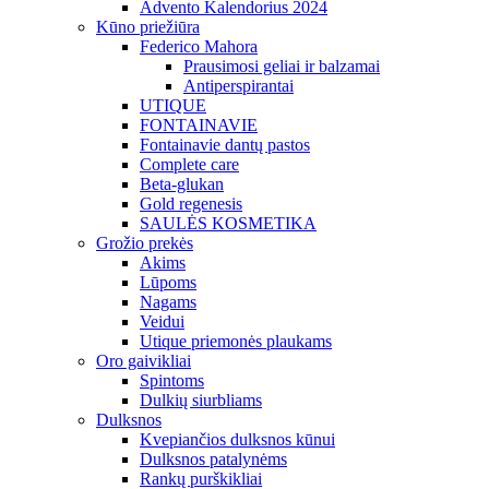
Advento Kalendorius 2024
Kūno priežiūra
Federico Mahora
Prausimosi geliai ir balzamai
Antiperspirantai
UTIQUE
FONTAINAVIE
Fontainavie dantų pastos
Complete care
Beta-glukan
Gold regenesis
SAULĖS KOSMETIKA
Grožio prekės
Akims
Lūpoms
Nagams
Veidui
Utique priemonės plaukams
Oro gaivikliai
Spintoms
Dulkių siurbliams
Dulksnos
Kvepiančios dulksnos kūnui
Dulksnos patalynėms
Rankų purškikliai