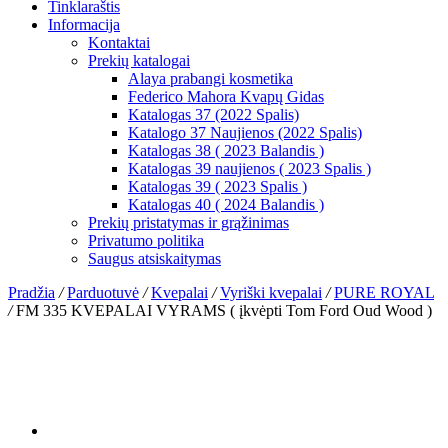
Tinklaraštis
Informacija
Kontaktai
Prekių katalogai
Alaya prabangi kosmetika
Federico Mahora Kvapų Gidas
Katalogas 37 (2022 Spalis)
Katalogo 37 Naujienos (2022 Spalis)
Katalogas 38 ( 2023 Balandis )
Katalogas 39 naujienos ( 2023 Spalis )
Katalogas 39 ( 2023 Spalis )
Katalogas 40 ( 2024 Balandis )
Prekių pristatymas ir grąžinimas
Privatumo politika
Saugus atsiskaitymas
Pradžia
/
Parduotuvė
/
Kvepalai
/
Vyriški kvepalai
/
PURE ROYAL
/
FM 335 KVEPALAI VYRAMS ( įkvėpti Tom Ford Oud Wood )