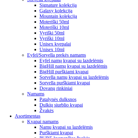
Signature kolekcija
Galaxy kolekcija
Mountain kolekcija
Moteriški 50ml
Moteriški 10ml
Vyriški 50ml
Vyriški 10ml
Unisex kvepalai
Unisex 10ml
Eyfel/Sorvella prekės namams
Eyfel namų kvapai su lazdelėmis
BigHill namų kvapai su lazdelėmis
BigHill purškiami kvapai
Sorvella namų kvapai su lazdelėmis
Sorvella purškiami kvapai
Dovanų rinkiniai
Namams
Patalynės dulksnos
Dulkių siurblio kvapai
Žvakės
Asortimentas
Kvapai namams
Namų kvapai su lazdelėmis
Purškiami kvapai