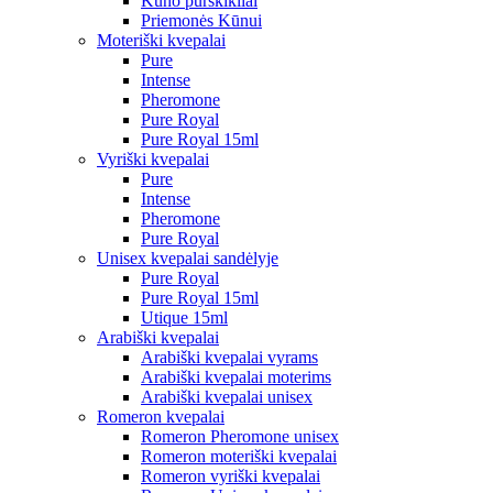
Kūno purškikliai
Priemonės Kūnui
Moteriški kvepalai
Pure
Intense
Pheromone
Pure Royal
Pure Royal 15ml
Vyriški kvepalai
Pure
Intense
Pheromone
Pure Royal
Unisex kvepalai sandėlyje
Pure Royal
Pure Royal 15ml
Utique 15ml
Arabiški kvepalai
Arabiški kvepalai vyrams
Arabiški kvepalai moterims
Arabiški kvepalai unisex
Romeron kvepalai
Romeron Pheromone unisex
Romeron moteriški kvepalai
Romeron vyriški kvepalai