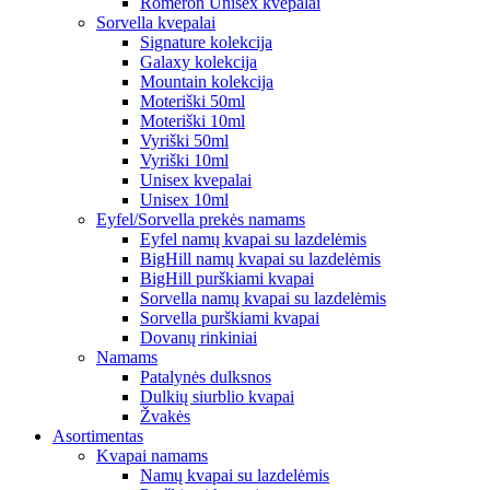
Romeron Unisex kvepalai
Sorvella kvepalai
Signature kolekcija
Galaxy kolekcija
Mountain kolekcija
Moteriški 50ml
Moteriški 10ml
Vyriški 50ml
Vyriški 10ml
Unisex kvepalai
Unisex 10ml
Eyfel/Sorvella prekės namams
Eyfel namų kvapai su lazdelėmis
BigHill namų kvapai su lazdelėmis
BigHill purškiami kvapai
Sorvella namų kvapai su lazdelėmis
Sorvella purškiami kvapai
Dovanų rinkiniai
Namams
Patalynės dulksnos
Dulkių siurblio kvapai
Žvakės
Asortimentas
Kvapai namams
Namų kvapai su lazdelėmis