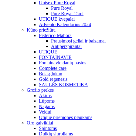
Unisex Pure Royal
Pure Royal
Pure Royal 15ml
UTIQUE kvepalai
Advento Kalendorius 2024
Kūno priežiūra
Federico Mahora
Prausimosi geliai ir balzamai
Antiperspirantai
UTIQUE
FONTAINAVIE
Fontainavie dantų pastos
Complete care
Beta-glukan
Gold regenesis
SAULĖS KOSMETIKA
Grožio prekės
Akims
Lūpoms
Nagams
Veidui
Utique priemonės plaukams
Oro gaivikliai
Spintoms
Dulkių siurbliams