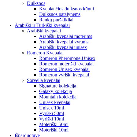
Dulksnos
Kvepiančios dulksnos kūnui
Dulksnos patalynėms
Rankų purškikliai
Arabiški ir Turkiški kvepalai
Arabiški kvepalai
Arabiški kvepalai moterims
Arabiški kvepalai vyrams
Arabiški kvepalai unisex
Romeron Kvepalai
Romeron Pheromone Unisex
Romeron moteriški kvepalai
Romeron Unisex kvepalai
Romeron vyriški kvepalai
Sorvella kvepalai
Signature kolekcija
Galaxy kolekcija
Mountain kolekcija
Unisex kvepalai
Unisex 10ml
Vyriški 50ml
Vyriški 10ml
Moteriški 50ml
Moteriški 10ml
Išparduotuvė