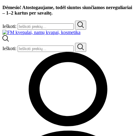
Dėmesio! Atostogaujame, todėl siuntos siunčiamos nereguliariai
– 1–2 kartus per savaitę.
Ieškoti:
Ieškoti: