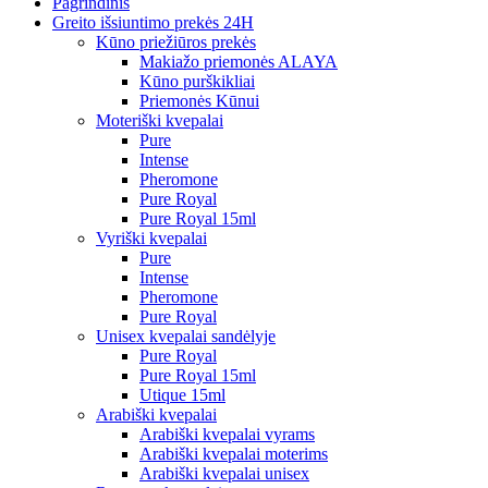
Pagrindinis
Greito išsiuntimo prekės 24H
Kūno priežiūros prekės
Makiažo priemonės ALAYA
Kūno purškikliai
Priemonės Kūnui
Moteriški kvepalai
Pure
Intense
Pheromone
Pure Royal
Pure Royal 15ml
Vyriški kvepalai
Pure
Intense
Pheromone
Pure Royal
Unisex kvepalai sandėlyje
Pure Royal
Pure Royal 15ml
Utique 15ml
Arabiški kvepalai
Arabiški kvepalai vyrams
Arabiški kvepalai moterims
Arabiški kvepalai unisex