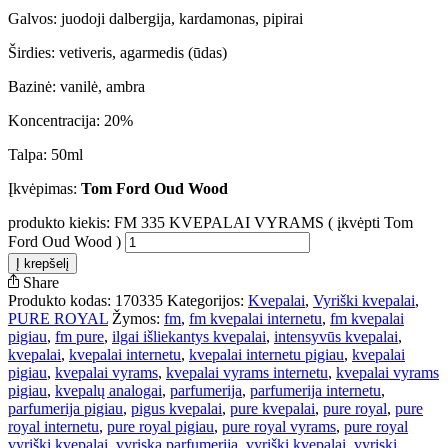
Galvos: juodoji dalbergija, kardamonas, pipirai
Širdies: vetiveris, agarmedis (ūdas)
Bazinė: vanilė, ambra
Koncentracija: 20%
Talpa: 50ml
Įkvėpimas:
Tom Ford Oud Wood
produkto kiekis: FM 335 KVEPALAI VYRAMS ( įkvėpti Tom
Ford Oud Wood )
Į krepšelį
Share
Produkto kodas:
170335
Kategorijos:
Kvepalai
,
Vyriški kvepalai
,
PURE ROYAL
Žymos:
fm
,
fm kvepalai internetu
,
fm kvepalai
pigiau
,
fm pure
,
ilgai išliekantys kvepalai
,
intensyvūs kvepalai
,
kvepalai
,
kvepalai internetu
,
kvepalai internetu pigiau
,
kvepalai
pigiau
,
kvepalai vyrams
,
kvepalai vyrams internetu
,
kvepalai vyrams
pigiau
,
kvepalų analogai
,
parfumerija
,
parfumerija internetu
,
parfumerija pigiau
,
pigus kvepalai
,
pure kvepalai
,
pure royal
,
pure
royal internetu
,
pure royal pigiau
,
pure royal vyrams
,
pure royal
vyriški kvepalai
,
vyriska parfumerija
,
vyriški kvepalai
,
vyriski