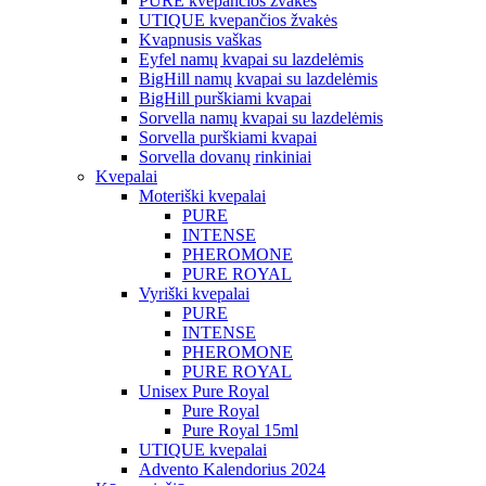
PURE kvepančios žvakės
UTIQUE kvepančios žvakės
Kvapnusis vaškas
Eyfel namų kvapai su lazdelėmis
BigHill namų kvapai su lazdelėmis
BigHill purškiami kvapai
Sorvella namų kvapai su lazdelėmis
Sorvella purškiami kvapai
Sorvella dovanų rinkiniai
Kvepalai
Moteriški kvepalai
PURE
INTENSE
PHEROMONE
PURE ROYAL
Vyriški kvepalai
PURE
INTENSE
PHEROMONE
PURE ROYAL
Unisex Pure Royal
Pure Royal
Pure Royal 15ml
UTIQUE kvepalai
Advento Kalendorius 2024