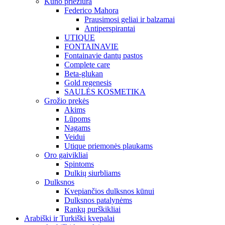
Kūno priežiūra
Federico Mahora
Prausimosi geliai ir balzamai
Antiperspirantai
UTIQUE
FONTAINAVIE
Fontainavie dantų pastos
Complete care
Beta-glukan
Gold regenesis
SAULĖS KOSMETIKA
Grožio prekės
Akims
Lūpoms
Nagams
Veidui
Utique priemonės plaukams
Oro gaivikliai
Spintoms
Dulkių siurbliams
Dulksnos
Kvepiančios dulksnos kūnui
Dulksnos patalynėms
Rankų purškikliai
Arabiški ir Turkiški kvepalai