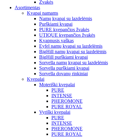
Žvakės
Asortimentas
Kvapai namams
Namų kvapai su lazdelėmis
Purškiami kvapai
PURE kvepančios žvakės
UTIQUE kvepančios žvakės
Kvapnusis vaškas
Eyfel namų kvapai su lazdelėmis
BigHill namų kvapai su lazdelėmis
BigHill purškiami kvapai
Sorvella namų kvapai su lazdelėmis
Sorvella purškiami kvapai
Sorvella dovanų rinkiniai
Kvepalai
Moteriški kvepalai
PURE
INTENSE
PHEROMONE
PURE ROYAL
Vyriški kvepalai
PURE
INTENSE
PHEROMONE
PURE ROYAL