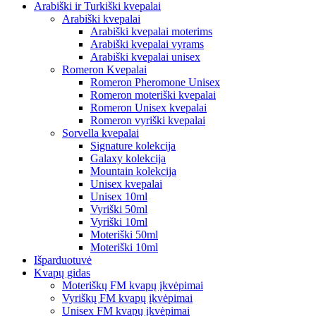
Arabiški ir Turkiški kvepalai
Arabiški kvepalai
Arabiški kvepalai moterims
Arabiški kvepalai vyrams
Arabiški kvepalai unisex
Romeron Kvepalai
Romeron Pheromone Unisex
Romeron moteriški kvepalai
Romeron Unisex kvepalai
Romeron vyriški kvepalai
Sorvella kvepalai
Signature kolekcija
Galaxy kolekcija
Mountain kolekcija
Unisex kvepalai
Unisex 10ml
Vyriški 50ml
Vyriški 10ml
Moteriški 50ml
Moteriški 10ml
Išparduotuvė
Kvapų gidas
Moteriškų FM kvapų įkvėpimai
Vyriškų FM kvapų įkvėpimai
Unisex FM kvapų įkvėpimai