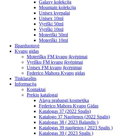
Galaxy kolekcija
Mountain kolekcija
Unisex kvepalai
Unisex 10ml
Vyriški 50ml
Vyriški 10ml
Moteriški 50ml
Moteriški 10ml
Išparduotuvė
Kvapų gidas
Moteriškų FM kvapų įkvėpimai
Vyriškų FM kvapų įkvėpimai
Unisex FM kvapų įkvėpimai
Federico Mahora Kvapų gidas
Tinklaraštis
Informacija
Kontaktai
Prekių katalogai
Alaya prabangi kosmetika
Federico Mahora Kvapų Gidas
Katalogas 37 (2022 Spalis)
Katalogo 37 Naujienos (2022 Spalis)
Katalogas 38 ( 2023 Balandis )
Katalogas 39 naujienos ( 2023 Spalis )
Katalogas 39 ( 2023 Spalis )