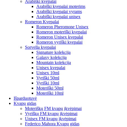
Arabiški kvepalai
Arabiški kvepalai moterims
Arabiški kvepalai vyrams
Arabiški kvepalai unisex
Romeron Kvepalai
Romeron Pheromone Unisex
Romeron moteriški kvepalai
Romeron Unisex kvepalai
Romeron vyriški kvepalai
Sorvella kvepalai
Signature kolekcija
Galaxy kolekcija
Mountain kolekcija
Unisex kvepalai
Unisex 10ml
Vyriški 50ml
Vyriški 10ml
Moteriški 50ml
Moteriški 10ml
Išparduotuvė
Kvapų gidas
Moteriškų FM kvapų įkvėpimai
Vyriškų FM kvapų įkvėpimai
Unisex FM kvapų įkvėpimai
Federico Mahora Kvapų gidas