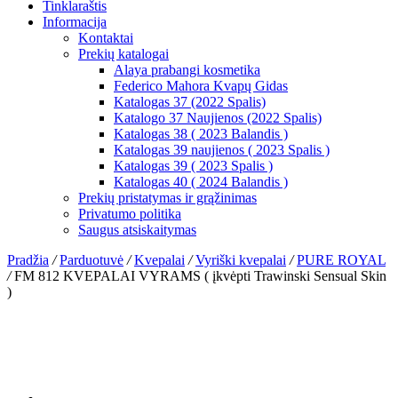
Tinklaraštis
Informacija
Kontaktai
Prekių katalogai
Alaya prabangi kosmetika
Federico Mahora Kvapų Gidas
Katalogas 37 (2022 Spalis)
Katalogo 37 Naujienos (2022 Spalis)
Katalogas 38 ( 2023 Balandis )
Katalogas 39 naujienos ( 2023 Spalis )
Katalogas 39 ( 2023 Spalis )
Katalogas 40 ( 2024 Balandis )
Prekių pristatymas ir grąžinimas
Privatumo politika
Saugus atsiskaitymas
Pradžia
/
Parduotuvė
/
Kvepalai
/
Vyriški kvepalai
/
PURE ROYAL
/
FM 812 KVEPALAI VYRAMS ( įkvėpti Trawinski Sensual Skin
)