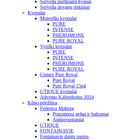
Sorvella purškiami kvapai
Sorvella dovanų rinkiniai
Kvepalai
Moteriški kvepalai
PURE
INTENSE
PHEROMONE
PURE ROYAL
Vyriški kvepalai
PURE
INTENSE
PHEROMONE
PURE ROYAL
Unisex Pure Royal
Pure Royal
Pure Royal 15ml
UTIQUE kvepalai
Advento Kalendorius 2024
Kūno priežiūra
Federico Mahora
Prausimosi geliai ir balzamai
Antiperspirantai
UTIQUE
FONTAINAVIE
Fontainavie dantų pastos