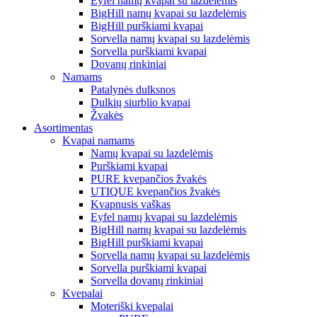
Eyfel namų kvapai su lazdelėmis
BigHill namų kvapai su lazdelėmis
BigHill purškiami kvapai
Sorvella namų kvapai su lazdelėmis
Sorvella purškiami kvapai
Dovanų rinkiniai
Namams
Patalynės dulksnos
Dulkių siurblio kvapai
Žvakės
Asortimentas
Kvapai namams
Namų kvapai su lazdelėmis
Purškiami kvapai
PURE kvepančios žvakės
UTIQUE kvepančios žvakės
Kvapnusis vaškas
Eyfel namų kvapai su lazdelėmis
BigHill namų kvapai su lazdelėmis
BigHill purškiami kvapai
Sorvella namų kvapai su lazdelėmis
Sorvella purškiami kvapai
Sorvella dovanų rinkiniai
Kvepalai
Moteriški kvepalai