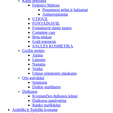
Kūno priežiūra
Federico Mahora
Prausimosi geliai ir balzamai
Antiperspirantai
UTIQUE
FONTAINAVIE
Fontainavie dantų pastos
Complete care
Beta-glukan
Gold regenesis
SAULĖS KOSMETIKA
Grožio prekės
Akims
Lūpoms
Nagams
Veidui
Utique priemonės plaukams
Oro gaivikliai
Spintoms
Dulkių siurbliams
Dulksnos
Kvepiančios dulksnos kūnui
Dulksnos patalynėms
Rankų purškikliai
Arabiški ir Turkiški kvepalai