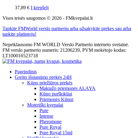
37,89
€
Į krepšelį
Visos teisės saugomos © 2026 - FMkvepalai.lt
Tapkite FMWorld verslo partneriu arba užsakykite prekes sau arba
tapkite platintoju!
Nepriklausomo FM WORLD Verslo Partnerio interneto svetainė.
FM verslo partnerio numeris: 21206239, PVM mokėtojo kodas:
LT100016523718
Pagrindinis
Greito išsiuntimo prekės 24H
Kūno priežiūros prekės
Makiažo priemonės ALAYA
Kūno purškikliai
Priemonės Kūnui
Moteriški kvepalai
Pure
Intense
Pheromone
Pure Royal
Pure Royal 15ml