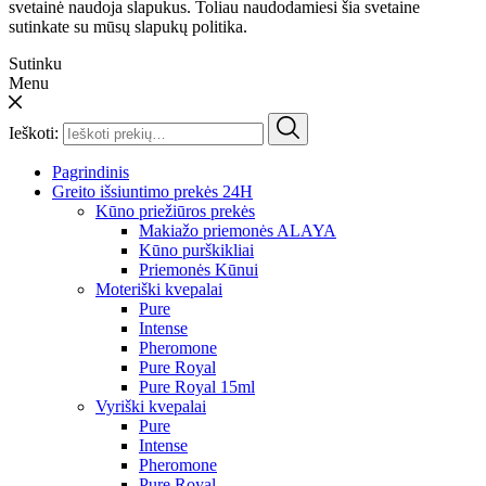
svetainė naudoja slapukus. Toliau naudodamiesi šia svetaine
sutinkate su mūsų slapukų politika.
Sutinku
Menu
Ieškoti:
Pagrindinis
Greito išsiuntimo prekės 24H
Kūno priežiūros prekės
Makiažo priemonės ALAYA
Kūno purškikliai
Priemonės Kūnui
Moteriški kvepalai
Pure
Intense
Pheromone
Pure Royal
Pure Royal 15ml
Vyriški kvepalai
Pure
Intense
Pheromone
Pure Royal