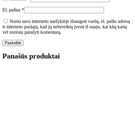
El. paštas
*
Noriu savo interneto naršyklėje išsaugoti vardą, el. pašto adresą
ir interneto puslapį, kad jų nebereiktų įvesti iš naujo, kai kitą kartą
vėl norėsiu parašyti komentarą.
Panašūs produktai