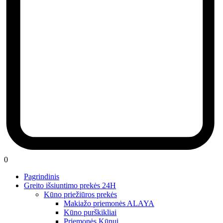
0
Pagrindinis
Greito išsiuntimo prekės 24H
Kūno priežiūros prekės
Makiažo priemonės ALAYA
Kūno purškikliai
Priemonės Kūnui