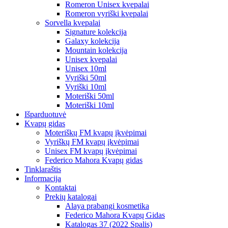
Romeron Unisex kvepalai
Romeron vyriški kvepalai
Sorvella kvepalai
Signature kolekcija
Galaxy kolekcija
Mountain kolekcija
Unisex kvepalai
Unisex 10ml
Vyriški 50ml
Vyriški 10ml
Moteriški 50ml
Moteriški 10ml
Išparduotuvė
Kvapų gidas
Moteriškų FM kvapų įkvėpimai
Vyriškų FM kvapų įkvėpimai
Unisex FM kvapų įkvėpimai
Federico Mahora Kvapų gidas
Tinklaraštis
Informacija
Kontaktai
Prekių katalogai
Alaya prabangi kosmetika
Federico Mahora Kvapų Gidas
Katalogas 37 (2022 Spalis)