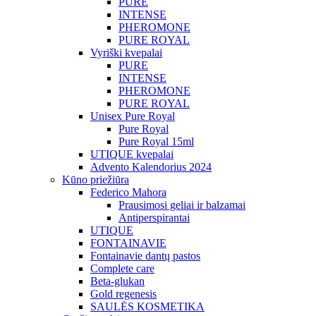
PURE
INTENSE
PHEROMONE
PURE ROYAL
Vyriški kvepalai
PURE
INTENSE
PHEROMONE
PURE ROYAL
Unisex Pure Royal
Pure Royal
Pure Royal 15ml
UTIQUE kvepalai
Advento Kalendorius 2024
Kūno priežiūra
Federico Mahora
Prausimosi geliai ir balzamai
Antiperspirantai
UTIQUE
FONTAINAVIE
Fontainavie dantų pastos
Complete care
Beta-glukan
Gold regenesis
SAULĖS KOSMETIKA