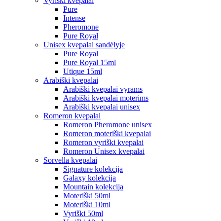
Vyriški kvepalai
Pure
Intense
Pheromone
Pure Royal
Unisex kvepalai sandėlyje
Pure Royal
Pure Royal 15ml
Utique 15ml
Arabiški kvepalai
Arabiški kvepalai vyrams
Arabiški kvepalai moterims
Arabiški kvepalai unisex
Romeron kvepalai
Romeron Pheromone unisex
Romeron moteriški kvepalai
Romeron vyriški kvepalai
Romeron Unisex kvepalai
Sorvella kvepalai
Signature kolekcija
Galaxy kolekcija
Mountain kolekcija
Moteriški 50ml
Moteriški 10ml
Vyriški 50ml