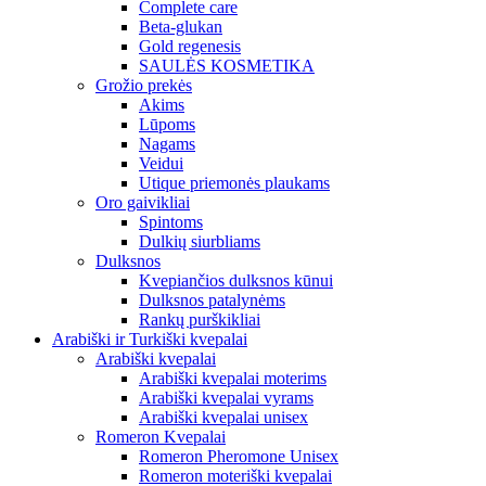
Complete care
Beta-glukan
Gold regenesis
SAULĖS KOSMETIKA
Grožio prekės
Akims
Lūpoms
Nagams
Veidui
Utique priemonės plaukams
Oro gaivikliai
Spintoms
Dulkių siurbliams
Dulksnos
Kvepiančios dulksnos kūnui
Dulksnos patalynėms
Rankų purškikliai
Arabiški ir Turkiški kvepalai
Arabiški kvepalai
Arabiški kvepalai moterims
Arabiški kvepalai vyrams
Arabiški kvepalai unisex
Romeron Kvepalai
Romeron Pheromone Unisex
Romeron moteriški kvepalai