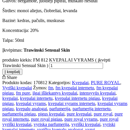
Galvos: bergamotė, juodieji pipirai, muskato riešutai
Širdies: monoi aliejus, čiobreliai, levanda
Bazinė: kedras, pačulis, muskusas
Koncentracija: 20%
Talpa: 50ml
Įkvėpimas:
Trawinski Sensual Skin
produkto kiekis: FM 812 KVEPALAI VYRAMS ( įkvėpti
Trawinski Sensual Skin )
Į krepšelį
Share
Produkto kodas:
170812
Kategorijos:
Kvepalai
,
PURE ROYAL
,
Vyriški kvepalai
Žymos:
fm
,
fm kvepalai internetu
,
fm kvepalai
pigiau
,
fm pure
,
ilgai išliekantys kvepalai
,
intensyvūs kvepalai
,
kvepalai
,
kvepalai internetu
,
kvepalai internetu pigiau
,
kvepalai
pigiau
,
kvepalai vyrams
,
kvepalai vyrams internetu
,
kvepalai vyrams
pigiau
,
kvepalų analogai
,
parfumerija
,
parfumerija internetu
,
parfumerija pigiau
,
pigus kvepalai
,
pure kvepalai
,
pure royal
,
pure
royal internetu
,
pure royal pigiau
,
pure royal vyrams
,
pure royal
vyriški kvepalai
,
vyriska parfumerija
,
vyriški kvepalai
,
vyriski
kvepalai internetu
,
vyriškų kvepalų analogai
,
vyrui