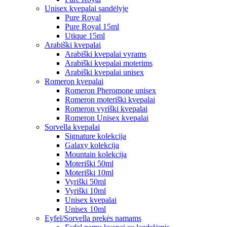
Unisex kvepalai sandėlyje
Pure Royal
Pure Royal 15ml
Utique 15ml
Arabiški kvepalai
Arabiški kvepalai vyrams
Arabiški kvepalai moterims
Arabiški kvepalai unisex
Romeron kvepalai
Romeron Pheromone unisex
Romeron moteriški kvepalai
Romeron vyriški kvepalai
Romeron Unisex kvepalai
Sorvella kvepalai
Signature kolekcija
Galaxy kolekcija
Mountain kolekcija
Moteriški 50ml
Moteriški 10ml
Vyriški 50ml
Vyriški 10ml
Unisex kvepalai
Unisex 10ml
Eyfel/Sorvella prekės namams