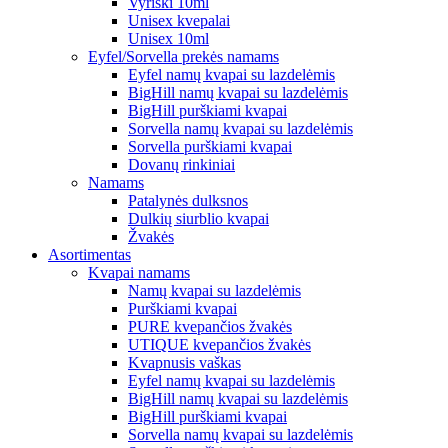
Vyriški 10ml
Unisex kvepalai
Unisex 10ml
Eyfel/Sorvella prekės namams
Eyfel namų kvapai su lazdelėmis
BigHill namų kvapai su lazdelėmis
BigHill purškiami kvapai
Sorvella namų kvapai su lazdelėmis
Sorvella purškiami kvapai
Dovanų rinkiniai
Namams
Patalynės dulksnos
Dulkių siurblio kvapai
Žvakės
Asortimentas
Kvapai namams
Namų kvapai su lazdelėmis
Purškiami kvapai
PURE kvepančios žvakės
UTIQUE kvepančios žvakės
Kvapnusis vaškas
Eyfel namų kvapai su lazdelėmis
BigHill namų kvapai su lazdelėmis
BigHill purškiami kvapai
Sorvella namų kvapai su lazdelėmis