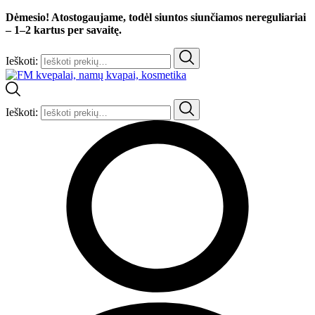
Dėmesio! Atostogaujame, todėl siuntos siunčiamos nereguliariai
– 1–2 kartus per savaitę.
Ieškoti:
Ieškoti: