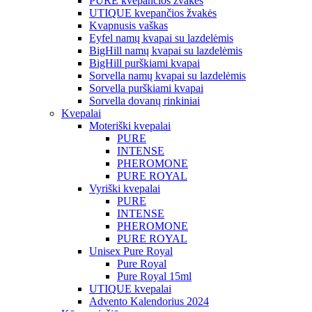
PURE kvepančios žvakės
UTIQUE kvepančios žvakės
Kvapnusis vaškas
Eyfel namų kvapai su lazdelėmis
BigHill namų kvapai su lazdelėmis
BigHill purškiami kvapai
Sorvella namų kvapai su lazdelėmis
Sorvella purškiami kvapai
Sorvella dovanų rinkiniai
Kvepalai
Moteriški kvepalai
PURE
INTENSE
PHEROMONE
PURE ROYAL
Vyriški kvepalai
PURE
INTENSE
PHEROMONE
PURE ROYAL
Unisex Pure Royal
Pure Royal
Pure Royal 15ml
UTIQUE kvepalai
Advento Kalendorius 2024