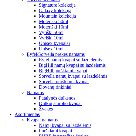
Signature kolekcija
Galaxy kolekcija
Mountain kolekcija
Moteriški 50ml
Moteriški 10ml
Vyriški 50ml
Vyriški 10ml
Unisex kvepalai
Unisex 10ml
Eyfel/Sorvella prekės namams
Eyfel namų kvapai su lazdelėmis
BigHill namų kvapai su lazdelėmis
BigHill purškiami kvapai
Sorvella namų kvapai su lazdelėmis
Sorvella purškiami kvapai
Dovanų rinkiniai
Namams
Patalynės dulksnos
Dulkių siurblio kvapai
Žvakės
Asortimentas
Kvapai namams
Namų kvapai su lazdelėmis
Purškiami kvapai