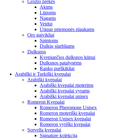
Grožio prekės
Akims
Lūpoms
Nagams
Veidui
Utique priemonės plaukams
Oro gaivikliai
Spintoms
Dulkių siurbliams
Dulksnos
Kvepiančios dulksnos kūnui
Dulksnos patalynėms
Rankų purškikliai
Arabiški ir Turkiški kvepalai
Arabiški kvepalai
Arabiški kvepalai moterims
Arabiški kvepalai vyrams
Arabiški kvepalai unisex
Romeron Kvepalai
Romeron Pheromone Unisex
Romeron moteriški kvepalai
Romeron Unisex kvepalai
Romeron vyriški kvepalai
Sorvella kvepalai
Signature kolekcija