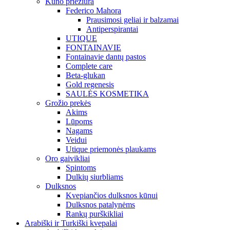
Kūno priežiūra
Federico Mahora
Prausimosi geliai ir balzamai
Antiperspirantai
UTIQUE
FONTAINAVIE
Fontainavie dantų pastos
Complete care
Beta-glukan
Gold regenesis
SAULĖS KOSMETIKA
Grožio prekės
Akims
Lūpoms
Nagams
Veidui
Utique priemonės plaukams
Oro gaivikliai
Spintoms
Dulkių siurbliams
Dulksnos
Kvepiančios dulksnos kūnui
Dulksnos patalynėms
Rankų purškikliai
Arabiški ir Turkiški kvepalai