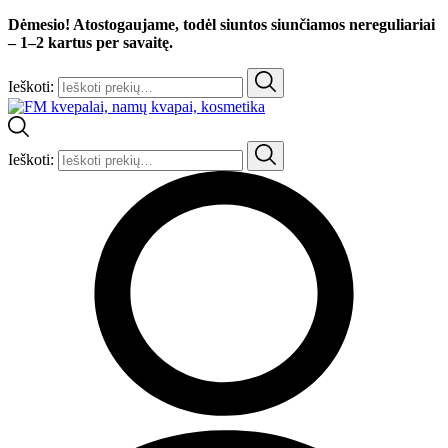
Dėmesio! Atostogaujame, todėl siuntos siunčiamos nereguliariai
– 1–2 kartus per savaitę.
Ieškoti:
Ieškoti: