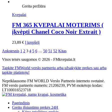
Greita peržiūra
Kvepalai
FM 365 KVEPALAI MOTERIMS (
įkvėpti Chanel Coco Noir Extrait )
23,89
€
Į krepšelį
Ankstesnis
1
2
3
4
5
6
…
50
51
52
Kitas
Visos teisės saugomos © 2026 - FMkvepalai.lt
Tapkite FMWorld verslo partneriu arba užsakykite prekes sau arba
tapkite platintoju!
Nepriklausomo FM WORLD Verslo Partnerio interneto svetainė.
FM verslo partnerio numeris: 21206239, PVM mokėtojo kodas:
LT100016523718
Pagrindinis
Greito išsiuntimo prekės 24H
Kūno priežiūros prekės