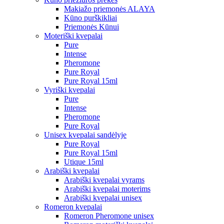
Makiažo priemonės ALAYA
Kūno purškikliai
Priemonės Kūnui
Moteriški kvepalai
Pure
Intense
Pheromone
Pure Royal
Pure Royal 15ml
Vyriški kvepalai
Pure
Intense
Pheromone
Pure Royal
Unisex kvepalai sandėlyje
Pure Royal
Pure Royal 15ml
Utique 15ml
Arabiški kvepalai
Arabiški kvepalai vyrams
Arabiški kvepalai moterims
Arabiški kvepalai unisex
Romeron kvepalai
Romeron Pheromone unisex