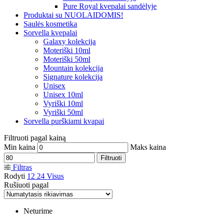
Pure Royal kvepalai sandėlyje
Produktai su NUOLAIDOMIS!
Saulės kosmetika
Sorvella kvepalai
Galaxy kolekcija
Moteriški 10ml
Moteriški 50ml
Mountain kolekcija
Signature kolekcija
Unisex
Unisex 10ml
Vyriški 10ml
Vyriški 50ml
Sorvella purškiami kvapai
Filtruoti pagal kainą
Min kaina
Maks kaina
Filtruoti
Filtras
Rodyti
12
24
Visus
Rušiuoti pagal
Neturime