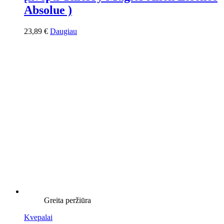
Absolue )
23,89
€
Daugiau
Greita peržiūra
Kvepalai