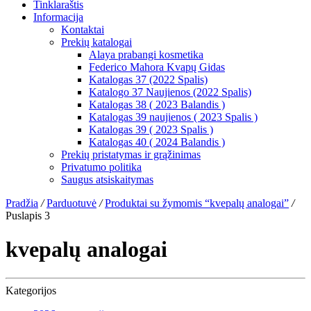
Tinklaraštis
Informacija
Kontaktai
Prekių katalogai
Alaya prabangi kosmetika
Federico Mahora Kvapų Gidas
Katalogas 37 (2022 Spalis)
Katalogo 37 Naujienos (2022 Spalis)
Katalogas 38 ( 2023 Balandis )
Katalogas 39 naujienos ( 2023 Spalis )
Katalogas 39 ( 2023 Spalis )
Katalogas 40 ( 2024 Balandis )
Prekių pristatymas ir grąžinimas
Privatumo politika
Saugus atsiskaitymas
Pradžia
/
Parduotuvė
/
Produktai su žymomis “kvepalų analogai”
/
Puslapis 3
kvepalų analogai
Kategorijos