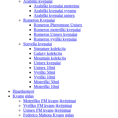
Arabiški kvepalai
Arabiški kvepalai moterims
Arabiški kvepalai vyrams
Arabiški kvepalai unisex
Romeron Kvepalai
Romeron Pheromone Unisex
Romeron moteriški kvepalai
Romeron Unisex kvepalai
Romeron vyriški kvepalai
Sorvella kvepalai
Signature kolekcija
Galaxy kolekcija
Mountain kolekcija
Unisex kvepalai
Unisex 10ml
Vyriški 50ml
Vyriški 10ml
Moteriški 50ml
Moteriški 10ml
Išparduotuvė
Kvapų gidas
Moteriškų FM kvapų įkvėpimai
Vyriškų FM kvapų įkvėpimai
Unisex FM kvapų įkvėpimai
Federico Mahora Kvapų gidas