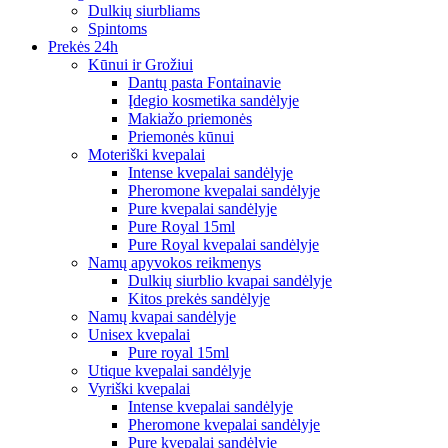
Dulkių siurbliams
Spintoms
Prekės 24h
Kūnui ir Grožiui
Dantų pasta Fontainavie
Įdegio kosmetika sandėlyje
Makiažo priemonės
Priemonės kūnui
Moteriški kvepalai
Intense kvepalai sandėlyje
Pheromone kvepalai sandėlyje
Pure kvepalai sandėlyje
Pure Royal 15ml
Pure Royal kvepalai sandėlyje
Namų apyvokos reikmenys
Dulkių siurblio kvapai sandėlyje
Kitos prekės sandėlyje
Namų kvapai sandėlyje
Unisex kvepalai
Pure royal 15ml
Utique kvepalai sandėlyje
Vyriški kvepalai
Intense kvepalai sandėlyje
Pheromone kvepalai sandėlyje
Pure kvepalai sandėlyje