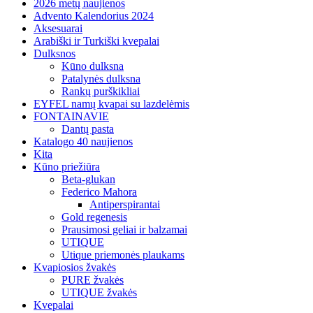
2026 metų naujienos
Advento Kalendorius 2024
Aksesuarai
Arabiški ir Turkiški kvepalai
Dulksnos
Kūno dulksna
Patalynės dulksna
Rankų purškikliai
EYFEL namų kvapai su lazdelėmis
FONTAINAVIE
Dantų pasta
Katalogo 40 naujienos
Kita
Kūno priežiūra
Beta-glukan
Federico Mahora
Antiperspirantai
Gold regenesis
Prausimosi geliai ir balzamai
UTIQUE
Utique priemonės plaukams
Kvapiosios žvakės
PURE žvakės
UTIQUE žvakės
Kvepalai