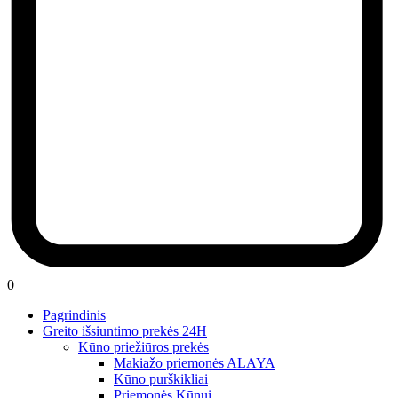
0
Pagrindinis
Greito išsiuntimo prekės 24H
Kūno priežiūros prekės
Makiažo priemonės ALAYA
Kūno purškikliai
Priemonės Kūnui