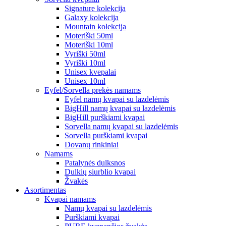
Signature kolekcija
Galaxy kolekcija
Mountain kolekcija
Moteriški 50ml
Moteriški 10ml
Vyriški 50ml
Vyriški 10ml
Unisex kvepalai
Unisex 10ml
Eyfel/Sorvella prekės namams
Eyfel namų kvapai su lazdelėmis
BigHill namų kvapai su lazdelėmis
BigHill purškiami kvapai
Sorvella namų kvapai su lazdelėmis
Sorvella purškiami kvapai
Dovanų rinkiniai
Namams
Patalynės dulksnos
Dulkių siurblio kvapai
Žvakės
Asortimentas
Kvapai namams
Namų kvapai su lazdelėmis
Purškiami kvapai