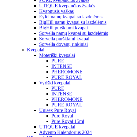
PURE kvepančios žvakės
UTIQUE kvepančios žvakės
Kvapnusis vaškas
Eyfel namų kvapai su lazdelėmis
BigHill namų kvapai su lazdelėmis
BigHill purškiami kvapai
Sorvella namų kvapai su lazdelėmis
Sorvella purškiami kvapai
Sorvella dovanų rinkiniai
Kvepalai
Moteriški kvepalai
PURE
INTENSE
PHEROMONE
PURE ROYAL
Vyriški kvepalai
PURE
INTENSE
PHEROMONE
PURE ROYAL
Unisex Pure Royal
Pure Royal
Pure Royal 15ml
UTIQUE kvepalai
Advento Kalendorius 2024