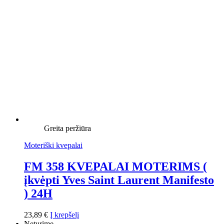
Greita peržiūra
Moteriški kvepalai
FM 358 KVEPALAI MOTERIMS (
įkvėpti Yves Saint Laurent Manifesto
) 24H
23,89
€
Į krepšelį
Neturime