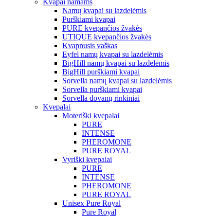
Kvapai namams
Namų kvapai su lazdelėmis
Purškiami kvapai
PURE kvepančios žvakės
UTIQUE kvepančios žvakės
Kvapnusis vaškas
Eyfel namų kvapai su lazdelėmis
BigHill namų kvapai su lazdelėmis
BigHill purškiami kvapai
Sorvella namų kvapai su lazdelėmis
Sorvella purškiami kvapai
Sorvella dovanų rinkiniai
Kvepalai
Moteriški kvepalai
PURE
INTENSE
PHEROMONE
PURE ROYAL
Vyriški kvepalai
PURE
INTENSE
PHEROMONE
PURE ROYAL
Unisex Pure Royal
Pure Royal