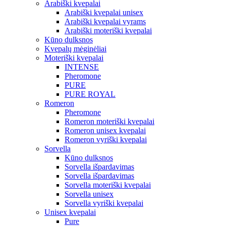
Arabiški kvepalai
Arabiški kvepalai unisex
Arabiški kvepalai vyrams
Arabiški moteriški kvepalai
Kūno dulksnos
Kvepalų mėginėliai
Moteriški kvepalai
INTENSE
Pheromone
PURE
PURE ROYAL
Romeron
Pheromone
Romeron moteriški kvepalai
Romeron unisex kvepalai
Romeron vyriški kvepalai
Sorvella
Kūno dulksnos
Sorvella išpardavimas
Sorvella išpardavimas
Sorvella moteriški kvepalai
Sorvella unisex
Sorvella vyriški kvepalai
Unisex kvepalai
Pure