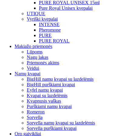
PURE ROYAL UNISEX 15ml
Pure Royal Unisex kvepalai
UTIQUE
Vyriški kvepalai
INTENSE
Pheromone
PURE
PURE ROYAL
Makiažo priemonės
Lūpoms
Nagų lakas
Priemonės akims
Veidui
Namų kvapai
BigHill namų kvapai su lazdelėmis
BigHill purškiami kvapai
Eyfel namų kvapai
Kvapai su lazdelėmis
Kvapnusis vaškas
Purškiami namų kvapai
Romeron
Sorvella
Sorvella namų kvapai su lazdelėmis
Sorvella purškiami kvapai
Oro gaivikliai