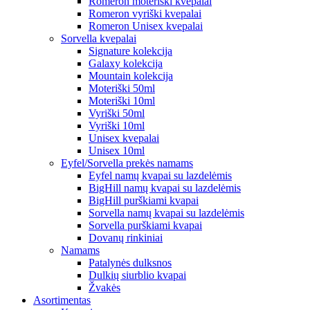
Romeron moteriški kvepalai
Romeron vyriški kvepalai
Romeron Unisex kvepalai
Sorvella kvepalai
Signature kolekcija
Galaxy kolekcija
Mountain kolekcija
Moteriški 50ml
Moteriški 10ml
Vyriški 50ml
Vyriški 10ml
Unisex kvepalai
Unisex 10ml
Eyfel/Sorvella prekės namams
Eyfel namų kvapai su lazdelėmis
BigHill namų kvapai su lazdelėmis
BigHill purškiami kvapai
Sorvella namų kvapai su lazdelėmis
Sorvella purškiami kvapai
Dovanų rinkiniai
Namams
Patalynės dulksnos
Dulkių siurblio kvapai
Žvakės
Asortimentas