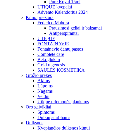
Pure Royal 15ml
UTIQUE kvepalai
Advento Kalendorius 2024
Kūno priežiūra
Federico Mahora
Prausimosi geliai ir balzamai
Antiperspirantai
UTIQUE
FONTAINAVIE
Fontainavie dantų pastos
Complete care
Beta-glukan
Gold regenesis
SAULĖS KOSMETIKA
Grožio prekės
Akims
Lūpoms
Nagams
Veidui
Utique priemonės plaukams
Oro gaivikliai
Spintoms
Dulkių siurbliams
Dulksnos
Kvepiančios dulksnos kūnui