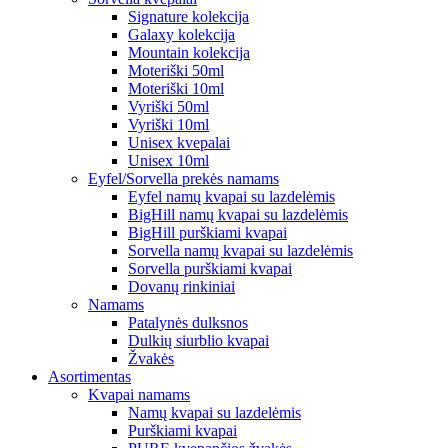
Signature kolekcija
Galaxy kolekcija
Mountain kolekcija
Moteriški 50ml
Moteriški 10ml
Vyriški 50ml
Vyriški 10ml
Unisex kvepalai
Unisex 10ml
Eyfel/Sorvella prekės namams
Eyfel namų kvapai su lazdelėmis
BigHill namų kvapai su lazdelėmis
BigHill purškiami kvapai
Sorvella namų kvapai su lazdelėmis
Sorvella purškiami kvapai
Dovanų rinkiniai
Namams
Patalynės dulksnos
Dulkių siurblio kvapai
Žvakės
Asortimentas
Kvapai namams
Namų kvapai su lazdelėmis
Purškiami kvapai