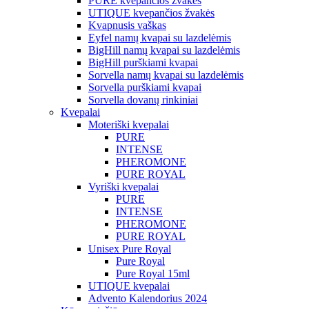
PURE kvepančios žvakės
UTIQUE kvepančios žvakės
Kvapnusis vaškas
Eyfel namų kvapai su lazdelėmis
BigHill namų kvapai su lazdelėmis
BigHill purškiami kvapai
Sorvella namų kvapai su lazdelėmis
Sorvella purškiami kvapai
Sorvella dovanų rinkiniai
Kvepalai
Moteriški kvepalai
PURE
INTENSE
PHEROMONE
PURE ROYAL
Vyriški kvepalai
PURE
INTENSE
PHEROMONE
PURE ROYAL
Unisex Pure Royal
Pure Royal
Pure Royal 15ml
UTIQUE kvepalai
Advento Kalendorius 2024