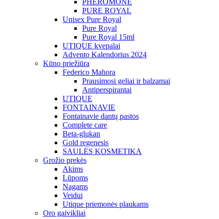
PHEROMONE
PURE ROYAL
Unisex Pure Royal
Pure Royal
Pure Royal 15ml
UTIQUE kvepalai
Advento Kalendorius 2024
Kūno priežiūra
Federico Mahora
Prausimosi geliai ir balzamai
Antiperspirantai
UTIQUE
FONTAINAVIE
Fontainavie dantų pastos
Complete care
Beta-glukan
Gold regenesis
SAULĖS KOSMETIKA
Grožio prekės
Akims
Lūpoms
Nagams
Veidui
Utique priemonės plaukams
Oro gaivikliai