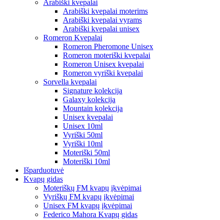
Arabiški kvepalai
Arabiški kvepalai moterims
Arabiški kvepalai vyrams
Arabiški kvepalai unisex
Romeron Kvepalai
Romeron Pheromone Unisex
Romeron moteriški kvepalai
Romeron Unisex kvepalai
Romeron vyriški kvepalai
Sorvella kvepalai
Signature kolekcija
Galaxy kolekcija
Mountain kolekcija
Unisex kvepalai
Unisex 10ml
Vyriški 50ml
Vyriški 10ml
Moteriški 50ml
Moteriški 10ml
Išparduotuvė
Kvapų gidas
Moteriškų FM kvapų įkvėpimai
Vyriškų FM kvapų įkvėpimai
Unisex FM kvapų įkvėpimai
Federico Mahora Kvapų gidas