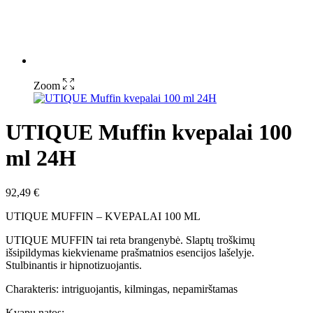
Zoom
UTIQUE Muffin kvepalai 100
ml 24H
92,49
€
UTIQUE MUFFIN – KVEPALAI 100 ML
UTIQUE MUFFIN tai reta brangenybė. Slaptų troškimų
išsipildymas kiekviename prašmatnios esencijos lašelyje.
Stulbinantis ir hipnotizuojantis.
Charakteris: intriguojantis, kilmingas, nepamirštamas
Kvapų natos: