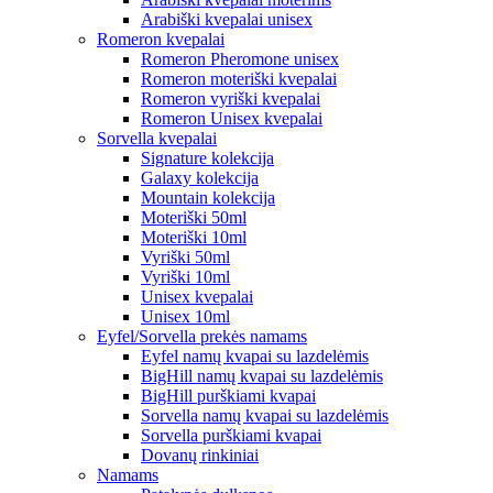
Arabiški kvepalai unisex
Romeron kvepalai
Romeron Pheromone unisex
Romeron moteriški kvepalai
Romeron vyriški kvepalai
Romeron Unisex kvepalai
Sorvella kvepalai
Signature kolekcija
Galaxy kolekcija
Mountain kolekcija
Moteriški 50ml
Moteriški 10ml
Vyriški 50ml
Vyriški 10ml
Unisex kvepalai
Unisex 10ml
Eyfel/Sorvella prekės namams
Eyfel namų kvapai su lazdelėmis
BigHill namų kvapai su lazdelėmis
BigHill purškiami kvapai
Sorvella namų kvapai su lazdelėmis
Sorvella purškiami kvapai
Dovanų rinkiniai
Namams