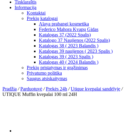
Tinklaraštis
Informacija
Kontaktai
Prekių katalogai
Alaya prabangi kosmetika
Federico Mahora Kvapų Gidas
Katalogas 37 (2022 Spalis)
Katalogo 37 Naujienos (2022 Spalis)
Katalogas 38 ( 2023 Balandis )
Katalogas 39 naujienos ( 2023 Spalis )
Katalogas 39 ( 2023 Spalis )
Katalogas 40 ( 2024 Balandis )
Prekių pristatymas ir grąžinimas
Privatumo politika
Saugus atsiskaitymas
Pradžia
/
Parduotuvė
/
Prekės 24h
/
Utique kvepalai sandėlyje
/
UTIQUE Muffin kvepalai 100 ml 24H