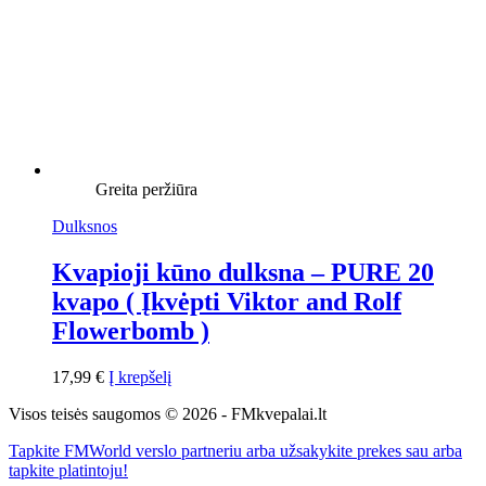
Greita peržiūra
Dulksnos
Kvapioji kūno dulksna – PURE 20
kvapo ( Įkvėpti Viktor and Rolf
Flowerbomb )
17,99
€
Į krepšelį
Visos teisės saugomos © 2026 - FMkvepalai.lt
Tapkite FMWorld verslo partneriu arba užsakykite prekes sau arba
tapkite platintoju!