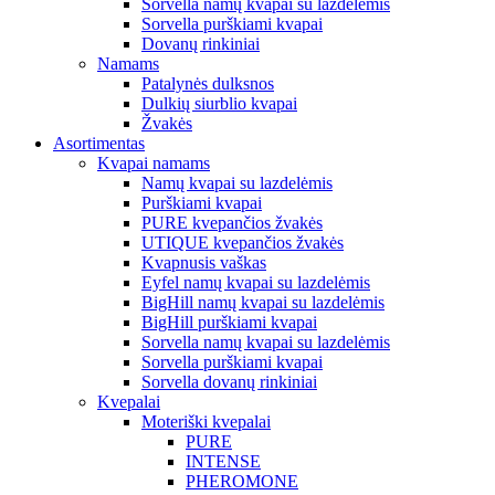
Sorvella namų kvapai su lazdelėmis
Sorvella purškiami kvapai
Dovanų rinkiniai
Namams
Patalynės dulksnos
Dulkių siurblio kvapai
Žvakės
Asortimentas
Kvapai namams
Namų kvapai su lazdelėmis
Purškiami kvapai
PURE kvepančios žvakės
UTIQUE kvepančios žvakės
Kvapnusis vaškas
Eyfel namų kvapai su lazdelėmis
BigHill namų kvapai su lazdelėmis
BigHill purškiami kvapai
Sorvella namų kvapai su lazdelėmis
Sorvella purškiami kvapai
Sorvella dovanų rinkiniai
Kvepalai
Moteriški kvepalai
PURE
INTENSE
PHEROMONE