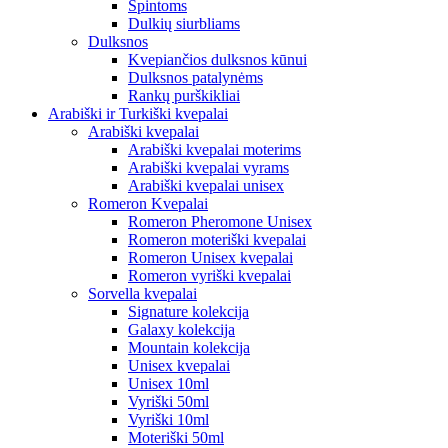
Spintoms
Dulkių siurbliams
Dulksnos
Kvepiančios dulksnos kūnui
Dulksnos patalynėms
Rankų purškikliai
Arabiški ir Turkiški kvepalai
Arabiški kvepalai
Arabiški kvepalai moterims
Arabiški kvepalai vyrams
Arabiški kvepalai unisex
Romeron Kvepalai
Romeron Pheromone Unisex
Romeron moteriški kvepalai
Romeron Unisex kvepalai
Romeron vyriški kvepalai
Sorvella kvepalai
Signature kolekcija
Galaxy kolekcija
Mountain kolekcija
Unisex kvepalai
Unisex 10ml
Vyriški 50ml
Vyriški 10ml
Moteriški 50ml