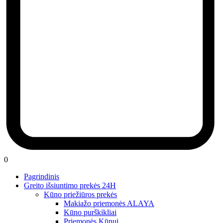
0
Pagrindinis
Greito išsiuntimo prekės 24H
Kūno priežiūros prekės
Makiažo priemonės ALAYA
Kūno purškikliai
Priemonės Kūnui