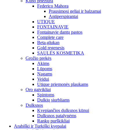
Kūno priežiūra
Federico Mahora
Prausimosi geliai ir balzamai
Antiperspirantai
UTIQUE
FONTAINAVIE
Fontainavie dantų pastos
Complete care
Beta-glukan
Gold regenesis
SAULĖS KOSMETIKA
Grožio prekės
Akims
Lūpoms
Nagams
Veidui
Utique priemonės plaukams
Oro gaivikliai
Spintoms
Dulkių siurbliams
Dulksnos
Kvepiančios dulksnos kūnui
Dulksnos patalynėms
Rankų purškikliai
Arabiški ir Turkiški kvepalai