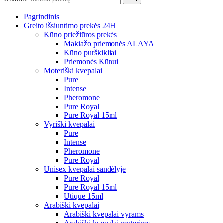
Pagrindinis
Greito išsiuntimo prekės 24H
Kūno priežiūros prekės
Makiažo priemonės ALAYA
Kūno purškikliai
Priemonės Kūnui
Moteriški kvepalai
Pure
Intense
Pheromone
Pure Royal
Pure Royal 15ml
Vyriški kvepalai
Pure
Intense
Pheromone
Pure Royal
Unisex kvepalai sandėlyje
Pure Royal
Pure Royal 15ml
Utique 15ml
Arabiški kvepalai
Arabiški kvepalai vyrams
Arabiški kvepalai moterims