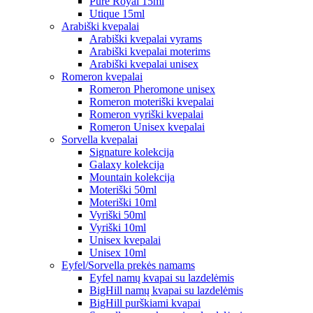
Pure Royal 15ml
Utique 15ml
Arabiški kvepalai
Arabiški kvepalai vyrams
Arabiški kvepalai moterims
Arabiški kvepalai unisex
Romeron kvepalai
Romeron Pheromone unisex
Romeron moteriški kvepalai
Romeron vyriški kvepalai
Romeron Unisex kvepalai
Sorvella kvepalai
Signature kolekcija
Galaxy kolekcija
Mountain kolekcija
Moteriški 50ml
Moteriški 10ml
Vyriški 50ml
Vyriški 10ml
Unisex kvepalai
Unisex 10ml
Eyfel/Sorvella prekės namams
Eyfel namų kvapai su lazdelėmis
BigHill namų kvapai su lazdelėmis
BigHill purškiami kvapai