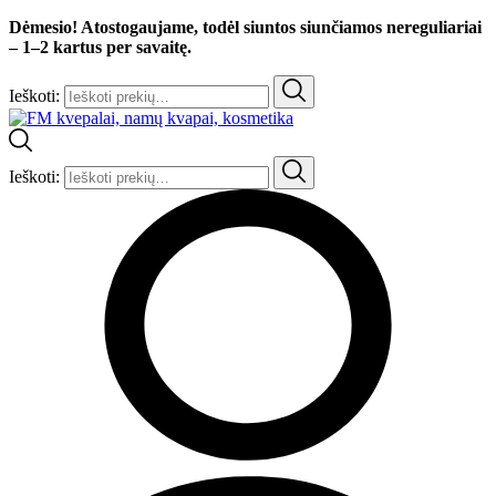
Dėmesio! Atostogaujame, todėl siuntos siunčiamos nereguliariai
– 1–2 kartus per savaitę.
Ieškoti:
Ieškoti: