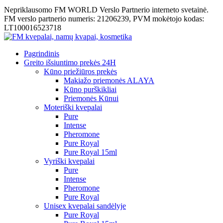
Nepriklausomo FM WORLD Verslo Partnerio interneto svetainė.
FM verslo partnerio numeris: 21206239, PVM mokėtojo kodas:
LT100016523718
Pagrindinis
Greito išsiuntimo prekės 24H
Kūno priežiūros prekės
Makiažo priemonės ALAYA
Kūno purškikliai
Priemonės Kūnui
Moteriški kvepalai
Pure
Intense
Pheromone
Pure Royal
Pure Royal 15ml
Vyriški kvepalai
Pure
Intense
Pheromone
Pure Royal
Unisex kvepalai sandėlyje
Pure Royal