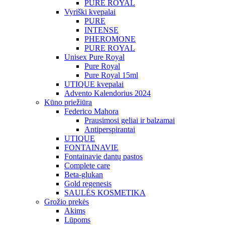
PURE ROYAL
Vyriški kvepalai
PURE
INTENSE
PHEROMONE
PURE ROYAL
Unisex Pure Royal
Pure Royal
Pure Royal 15ml
UTIQUE kvepalai
Advento Kalendorius 2024
Kūno priežiūra
Federico Mahora
Prausimosi geliai ir balzamai
Antiperspirantai
UTIQUE
FONTAINAVIE
Fontainavie dantų pastos
Complete care
Beta-glukan
Gold regenesis
SAULĖS KOSMETIKA
Grožio prekės
Akims
Lūpoms