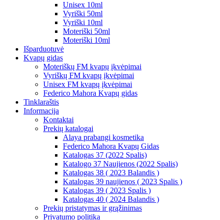
Unisex 10ml
Vyriški 50ml
Vyriški 10ml
Moteriški 50ml
Moteriški 10ml
Išparduotuvė
Kvapų gidas
Moteriškų FM kvapų įkvėpimai
Vyriškų FM kvapų įkvėpimai
Unisex FM kvapų įkvėpimai
Federico Mahora Kvapų gidas
Tinklaraštis
Informacija
Kontaktai
Prekių katalogai
Alaya prabangi kosmetika
Federico Mahora Kvapų Gidas
Katalogas 37 (2022 Spalis)
Katalogo 37 Naujienos (2022 Spalis)
Katalogas 38 ( 2023 Balandis )
Katalogas 39 naujienos ( 2023 Spalis )
Katalogas 39 ( 2023 Spalis )
Katalogas 40 ( 2024 Balandis )
Prekių pristatymas ir grąžinimas
Privatumo politika