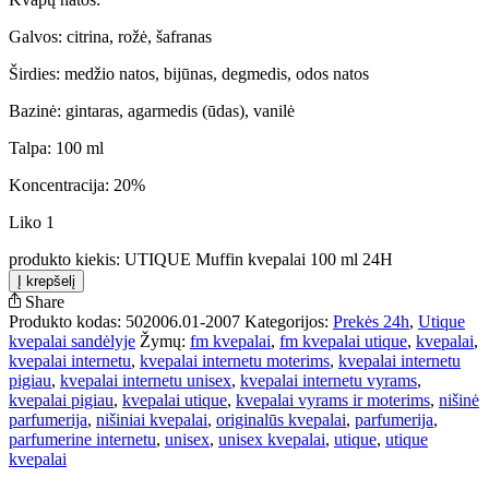
Galvos: citrina, rožė, šafranas
Širdies: medžio natos, bijūnas, degmedis, odos natos
Bazinė: gintaras, agarmedis (ūdas), vanilė
Talpa: 100 ml
Koncentracija: 20%
Liko 1
produkto kiekis: UTIQUE Muffin kvepalai 100 ml 24H
Į krepšelį
Share
Produkto kodas:
502006.01-2007
Kategorijos:
Prekės 24h
,
Utique
kvepalai sandėlyje
Žymų:
fm kvepalai
,
fm kvepalai utique
,
kvepalai
,
kvepalai internetu
,
kvepalai internetu moterims
,
kvepalai internetu
pigiau
,
kvepalai internetu unisex
,
kvepalai internetu vyrams
,
kvepalai pigiau
,
kvepalai utique
,
kvepalai vyrams ir moterims
,
nišinė
parfumerija
,
nišiniai kvepalai
,
originalūs kvepalai
,
parfumerija
,
parfumerine internetu
,
unisex
,
unisex kvepalai
,
utique
,
utique
kvepalai