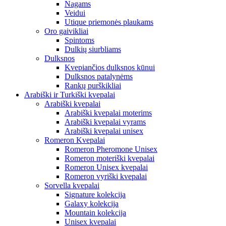
Nagams
Veidui
Utique priemonės plaukams
Oro gaivikliai
Spintoms
Dulkių siurbliams
Dulksnos
Kvepiančios dulksnos kūnui
Dulksnos patalynėms
Rankų purškikliai
Arabiški ir Turkiški kvepalai
Arabiški kvepalai
Arabiški kvepalai moterims
Arabiški kvepalai vyrams
Arabiški kvepalai unisex
Romeron Kvepalai
Romeron Pheromone Unisex
Romeron moteriški kvepalai
Romeron Unisex kvepalai
Romeron vyriški kvepalai
Sorvella kvepalai
Signature kolekcija
Galaxy kolekcija
Mountain kolekcija
Unisex kvepalai