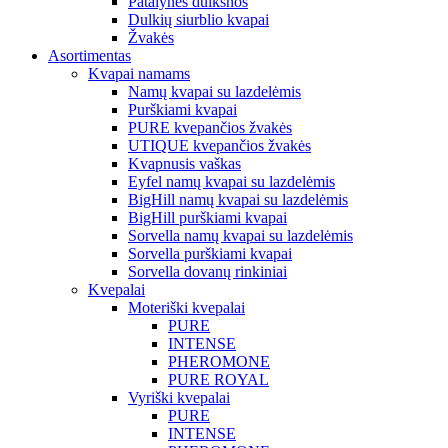
Patalynės dulksnos
Dulkių siurblio kvapai
Žvakės
Asortimentas
Kvapai namams
Namų kvapai su lazdelėmis
Purškiami kvapai
PURE kvepančios žvakės
UTIQUE kvepančios žvakės
Kvapnusis vaškas
Eyfel namų kvapai su lazdelėmis
BigHill namų kvapai su lazdelėmis
BigHill purškiami kvapai
Sorvella namų kvapai su lazdelėmis
Sorvella purškiami kvapai
Sorvella dovanų rinkiniai
Kvepalai
Moteriški kvepalai
PURE
INTENSE
PHEROMONE
PURE ROYAL
Vyriški kvepalai
PURE
INTENSE