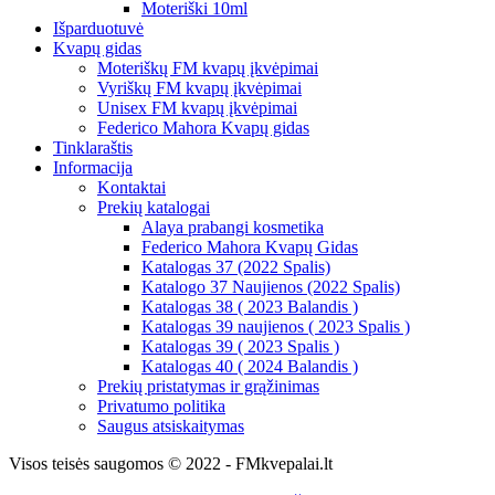
Moteriški 10ml
Išparduotuvė
Kvapų gidas
Moteriškų FM kvapų įkvėpimai
Vyriškų FM kvapų įkvėpimai
Unisex FM kvapų įkvėpimai
Federico Mahora Kvapų gidas
Tinklaraštis
Informacija
Kontaktai
Prekių katalogai
Alaya prabangi kosmetika
Federico Mahora Kvapų Gidas
Katalogas 37 (2022 Spalis)
Katalogo 37 Naujienos (2022 Spalis)
Katalogas 38 ( 2023 Balandis )
Katalogas 39 naujienos ( 2023 Spalis )
Katalogas 39 ( 2023 Spalis )
Katalogas 40 ( 2024 Balandis )
Prekių pristatymas ir grąžinimas
Privatumo politika
Saugus atsiskaitymas
Visos teisės saugomos © 2022 - FMkvepalai.lt