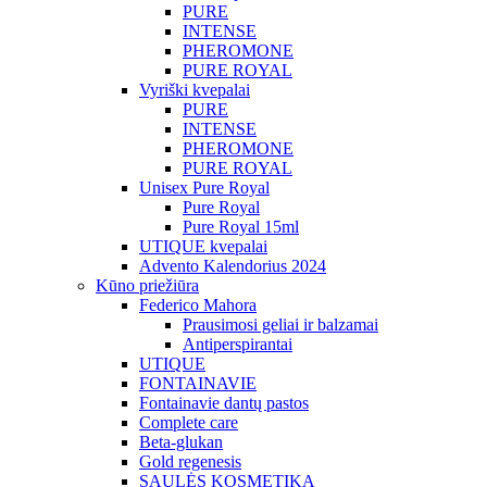
PURE
INTENSE
PHEROMONE
PURE ROYAL
Vyriški kvepalai
PURE
INTENSE
PHEROMONE
PURE ROYAL
Unisex Pure Royal
Pure Royal
Pure Royal 15ml
UTIQUE kvepalai
Advento Kalendorius 2024
Kūno priežiūra
Federico Mahora
Prausimosi geliai ir balzamai
Antiperspirantai
UTIQUE
FONTAINAVIE
Fontainavie dantų pastos
Complete care
Beta-glukan
Gold regenesis
SAULĖS KOSMETIKA