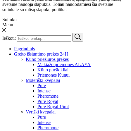
svetainė naudoja slapukus. Toliau naudodamiesi šia svetaine
sutinkate su mūsų slapukų politika.
Sutinku
Menu
Ieškoti:
Pagrindinis
Greito išsiuntimo prekės 24H
Kūno priežiūros prekės
Makiažo priemonės ALAYA
Kūno purškikliai
Priemonės Kūnui
Moteriški kvepalai
Pure
Intense
Pheromone
Pure Royal
Pure Royal 15ml
Vyriški kvepalai
Pure
Intense
Pheromone