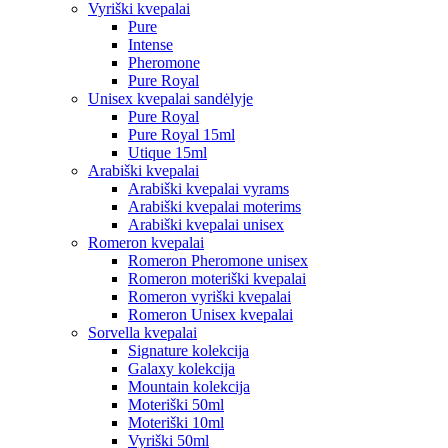
Vyriški kvepalai
Pure
Intense
Pheromone
Pure Royal
Unisex kvepalai sandėlyje
Pure Royal
Pure Royal 15ml
Utique 15ml
Arabiški kvepalai
Arabiški kvepalai vyrams
Arabiški kvepalai moterims
Arabiški kvepalai unisex
Romeron kvepalai
Romeron Pheromone unisex
Romeron moteriški kvepalai
Romeron vyriški kvepalai
Romeron Unisex kvepalai
Sorvella kvepalai
Signature kolekcija
Galaxy kolekcija
Mountain kolekcija
Moteriški 50ml
Moteriški 10ml
Vyriški 50ml