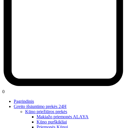
0
Pagrindinis
Greito išsiuntimo prekės 24H
Kūno priežiūros prekės
Makiažo priemonės ALAYA
Kūno purškikliai
Priemonės Kūnui