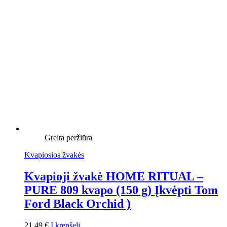
Greita peržiūra
Kvapiosios žvakės
Kvapioji žvakė HOME RITUAL –
PURE 809 kvapo (150 g) Įkvėpti Tom
Ford Black Orchid )
21,49
€
Į krepšelį