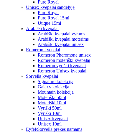
Pure Royal
Unisex kvepalai sandėlyje
Pure Royal
Pure Royal 15ml
Utique 15ml
Arabiški kvepalai
Arabiški kvepalai vyrams
Arabiški kvepalai moterims
Arabiški kvepalai unisex
Romeron kvepalai
Romeron Pheromone unisex
Romeron moteriški kvepalai
Romeron vyriški kvepalai
Romeron Unisex kvepalai
Sorvella kvepalai
Signature kolekcija
Galaxy kolekcija
Mountain kolekcija
Moteriški 50ml
Moteriški 10ml
Vyriški 50ml
Vyriški 10ml
Unisex kvepalai
Unisex 10ml
Eyfel/Sorvella prekės namams