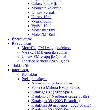
Galaxy kolekcija
Mountain kolekcija
Unisex kvepalai
Unisex 10ml
Vyriški 50ml
Vyriški 10ml
Moteriški 50ml
Moteriški 10ml
Išparduotuvė
Kvapų gidas
Moteriškų FM kvapų įkvėpimai
Vyriškų FM kvapų įkvėpimai
Unisex FM kvapų įkvėpimai
Federico Mahora Kvapų gidas
Tinklaraštis
Informacija
Kontaktai
Prekių katalogai
Alaya prabangi kosmetika
Federico Mahora Kvapų Gidas
Katalogas 37 (2022 Spalis)
Katalogo 37 Naujienos (2022 Spalis)
Katalogas 38 ( 2023 Balandis )
Katalogas 39 naujienos ( 2023 Spalis )
Katalogas 39 ( 2023 Spalis )