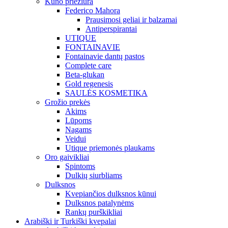
Kūno priežiūra
Federico Mahora
Prausimosi geliai ir balzamai
Antiperspirantai
UTIQUE
FONTAINAVIE
Fontainavie dantų pastos
Complete care
Beta-glukan
Gold regenesis
SAULĖS KOSMETIKA
Grožio prekės
Akims
Lūpoms
Nagams
Veidui
Utique priemonės plaukams
Oro gaivikliai
Spintoms
Dulkių siurbliams
Dulksnos
Kvepiančios dulksnos kūnui
Dulksnos patalynėms
Rankų purškikliai
Arabiški ir Turkiški kvepalai