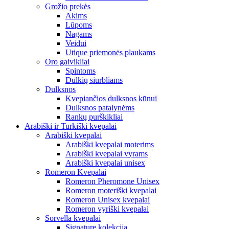
Grožio prekės
Akims
Lūpoms
Nagams
Veidui
Utique priemonės plaukams
Oro gaivikliai
Spintoms
Dulkių siurbliams
Dulksnos
Kvepiančios dulksnos kūnui
Dulksnos patalynėms
Rankų purškikliai
Arabiški ir Turkiški kvepalai
Arabiški kvepalai
Arabiški kvepalai moterims
Arabiški kvepalai vyrams
Arabiški kvepalai unisex
Romeron Kvepalai
Romeron Pheromone Unisex
Romeron moteriški kvepalai
Romeron Unisex kvepalai
Romeron vyriški kvepalai
Sorvella kvepalai
Signature kolekcija