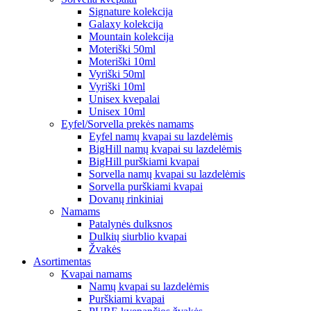
Signature kolekcija
Galaxy kolekcija
Mountain kolekcija
Moteriški 50ml
Moteriški 10ml
Vyriški 50ml
Vyriški 10ml
Unisex kvepalai
Unisex 10ml
Eyfel/Sorvella prekės namams
Eyfel namų kvapai su lazdelėmis
BigHill namų kvapai su lazdelėmis
BigHill purškiami kvapai
Sorvella namų kvapai su lazdelėmis
Sorvella purškiami kvapai
Dovanų rinkiniai
Namams
Patalynės dulksnos
Dulkių siurblio kvapai
Žvakės
Asortimentas
Kvapai namams
Namų kvapai su lazdelėmis
Purškiami kvapai