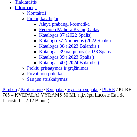
Tinklaraštis
Informacija
Kontaktai
Prekių katalogai
Alaya prabangi kosmetika
Federico Mahora Kvapų Gidas
Katalogas 37 (2022 Spalis)
Katalogo 37 Naujienos (2022 Spalis)
Katalogas 38 ( 2023 Balandis )
Katalogas 39 naujienos ( 2023 Spalis )
Katalogas 39 ( 2023 Spalis )
Katalogas 40 ( 2024 Balandis )
Prekių pristatymas ir grąžinimas
Privatumo politika
Saugus atsiskaitymas
Pradžia
/
Parduotuvė
/
Kvepalai
/
Vyriški kvepalai
/
PURE
/
PURE
705 – KVEPALAI VYRAMS 50 ML ( įkvėpti Lacoste Eau de
Lacoste L.12.12 Blanc )