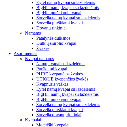
Eyfel namų kvapai su lazdelėmis
BigHill namų kvapai su lazdelėmis
BigHill purškiami kvapai
Sorvella namų kvapai su lazdelėmis
Sorvella purškiami kvapai
Dovanų rinkiniai
Namams
Patalynės dulksnos
Dulkių siurblio kvapai
Žvakės
Asortimentas
Kvapai namams
Namų kvapai su lazdelėmis
Purškiami kvapai
PURE kvepančios žvakės
UTIQUE kvepančios žvakės
Kvapnusis vaškas
Eyfel namų kvapai su lazdelėmis
BigHill namų kvapai su lazdelėmis
BigHill purškiami kvapai
Sorvella namų kvapai su lazdelėmis
Sorvella purškiami kvapai
Sorvella dovanų rinkiniai
Kvepalai
Moteriški kvepalai