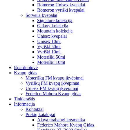
Romeron Unisex kvepalai
Romeron vyriški kvepalai
Sorvella kvepalai
Signature kolekcija
Galaxy kolekcija
Mountain kolekcija
Unisex kvepalai
Unisex 10ml
Vyriški 50ml
Vyriški 10ml
Moteriški 50ml
Moteriški 10ml
Išparduotuvė
Kvapų gidas
Moteriškų FM kvapų įkvėpimai
Vyriškų FM kvapų įkvėpimai
Unisex FM kvapų įkvėpimai
Federico Mahora Kvapų gidas
Tinklaraštis
Informacija
Kontaktai
Prekių katalogai
Alaya prabangi kosmetika
Federico Mahora Kvapų Gidas