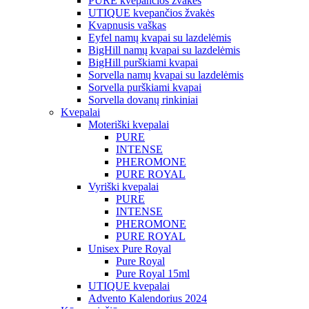
PURE kvepančios žvakės
UTIQUE kvepančios žvakės
Kvapnusis vaškas
Eyfel namų kvapai su lazdelėmis
BigHill namų kvapai su lazdelėmis
BigHill purškiami kvapai
Sorvella namų kvapai su lazdelėmis
Sorvella purškiami kvapai
Sorvella dovanų rinkiniai
Kvepalai
Moteriški kvepalai
PURE
INTENSE
PHEROMONE
PURE ROYAL
Vyriški kvepalai
PURE
INTENSE
PHEROMONE
PURE ROYAL
Unisex Pure Royal
Pure Royal
Pure Royal 15ml
UTIQUE kvepalai
Advento Kalendorius 2024