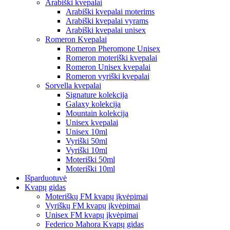
Arabiški kvepalai
Arabiški kvepalai moterims
Arabiški kvepalai vyrams
Arabiški kvepalai unisex
Romeron Kvepalai
Romeron Pheromone Unisex
Romeron moteriški kvepalai
Romeron Unisex kvepalai
Romeron vyriški kvepalai
Sorvella kvepalai
Signature kolekcija
Galaxy kolekcija
Mountain kolekcija
Unisex kvepalai
Unisex 10ml
Vyriški 50ml
Vyriški 10ml
Moteriški 50ml
Moteriški 10ml
Išparduotuvė
Kvapų gidas
Moteriškų FM kvapų įkvėpimai
Vyriškų FM kvapų įkvėpimai
Unisex FM kvapų įkvėpimai
Federico Mahora Kvapų gidas