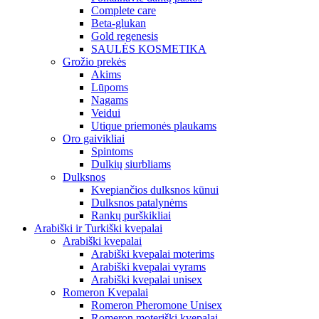
Complete care
Beta-glukan
Gold regenesis
SAULĖS KOSMETIKA
Grožio prekės
Akims
Lūpoms
Nagams
Veidui
Utique priemonės plaukams
Oro gaivikliai
Spintoms
Dulkių siurbliams
Dulksnos
Kvepiančios dulksnos kūnui
Dulksnos patalynėms
Rankų purškikliai
Arabiški ir Turkiški kvepalai
Arabiški kvepalai
Arabiški kvepalai moterims
Arabiški kvepalai vyrams
Arabiški kvepalai unisex
Romeron Kvepalai
Romeron Pheromone Unisex
Romeron moteriški kvepalai