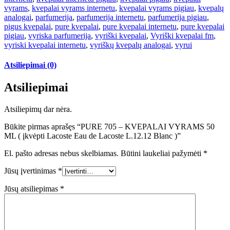
vyrams
,
kvepalai vyrams internetu
,
kvepalai vyrams pigiau
,
kvepalų
analogai
,
parfumerija
,
parfumerija internetu
,
parfumerija pigiau
,
pigus kvepalai
,
pure kvepalai
,
pure kvepalai internetu
,
pure kvepalai
pigiau
,
vyriska parfumerija
,
vyriški kvepalai
,
Vyriški kvepalai fm
,
vyriski kvepalai internetu
,
vyriškų kvepalų analogai
,
vyrui
Atsiliepimai (0)
Atsiliepimai
Atsiliepimų dar nėra.
Būkite pirmas aprašęs “PURE 705 – KVEPALAI VYRAMS 50
ML ( įkvėpti Lacoste Eau de Lacoste L.12.12 Blanc )”
El. pašto adresas nebus skelbiamas.
Būtini laukeliai pažymėti
*
Jūsų įvertinimas
*
Jūsų atsiliepimas
*