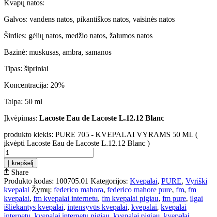
Kvapų natos:
Galvos: vandens natos, pikantiškos natos, vaisinės natos
Širdies: gėlių natos, medžio natos, žalumos natos
Bazinė: muskusas, ambra, samanos
Tipas: šipriniai
Koncentracija: 20%
Talpa: 50 ml
Įkvėpimas:
Lacoste Eau de Lacoste L.12.12 Blanc
produkto kiekis: PURE 705 - KVEPALAI VYRAMS 50 ML (
įkvėpti Lacoste Eau de Lacoste L.12.12 Blanc )
Į krepšelį
Share
Produkto kodas:
100705.01
Kategorijos:
Kvepalai
,
PURE
,
Vyriški
kvepalai
Žymų:
federico mahora
,
federico mahore pure
,
fm
,
fm
kvepalai
,
fm kvepalai internetu
,
fm kvepalai pigiau
,
fm pure
,
ilgai
išliekantys kvepalai
,
intensyvūs kvepalai
,
kvepalai
,
kvepalai
internetu
,
kvepalai internetu pigiau
,
kvepalai pigiau
,
kvepalai