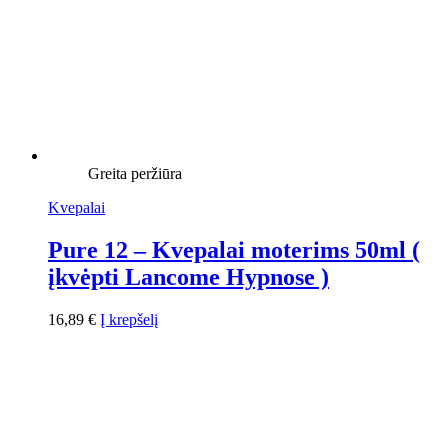
Greita peržiūra
Kvepalai
Pure 12 – Kvepalai moterims 50ml (
įkvėpti Lancome Hypnose )
16,89
€
Į krepšelį