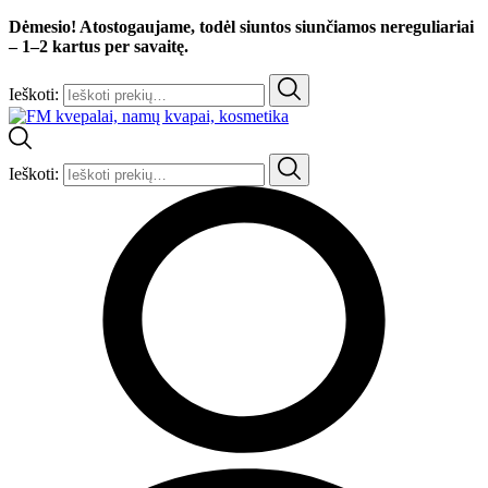
Dėmesio! Atostogaujame, todėl siuntos siunčiamos nereguliariai
– 1–2 kartus per savaitę.
Ieškoti:
Ieškoti: