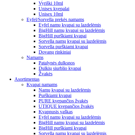
Vyriški 10ml
Unisex kvepalai
Unisex 10ml
Eyfel/Sorvella prekės namams
Eyfel namų kvapai su lazdelėmis
BigHill namų kvapai su lazdelėmis
BigHill purškiami kvapai
Sorvella namų kvapai su lazdelėmis
Sorvella purškiami kvapai
Dovanų rinkiniai
Namams
Patalynės dulksnos
Dulkių siurblio kvapai
Žvakės
Asortimentas
Kvapai namams
Namų kvapai su lazdelėmis
Purškiami kvapai
PURE kvepančios žvakės
UTIQUE kvepančios žvakės
Kvapnusis vaškas
Eyfel namų kvapai su lazdelėmis
BigHill namų kvapai su lazdelėmis
BigHill purškiami kvapai
Sorvella namų kvapai su lazdelėmis