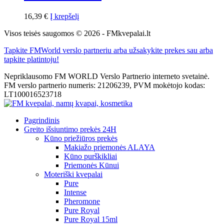
16,39
€
Į krepšelį
Visos teisės saugomos © 2026 - FMkvepalai.lt
Tapkite FMWorld verslo partneriu arba užsakykite prekes sau arba
tapkite platintoju!
Nepriklausomo FM WORLD Verslo Partnerio interneto svetainė.
FM verslo partnerio numeris: 21206239, PVM mokėtojo kodas:
LT100016523718
Pagrindinis
Greito išsiuntimo prekės 24H
Kūno priežiūros prekės
Makiažo priemonės ALAYA
Kūno purškikliai
Priemonės Kūnui
Moteriški kvepalai
Pure
Intense
Pheromone
Pure Royal
Pure Royal 15ml