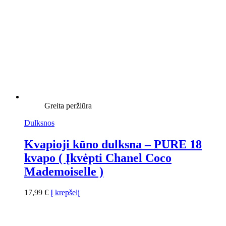
Greita peržiūra
Dulksnos
Kvapioji kūno dulksna – PURE 18
kvapo ( Įkvėpti Chanel Coco
Mademoiselle )
17,99
€
Į krepšelį