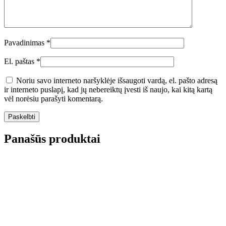
Pavadinimas
*
El. paštas
*
Noriu savo interneto naršyklėje išsaugoti vardą, el. pašto adresą
ir interneto puslapį, kad jų nebereiktų įvesti iš naujo, kai kitą kartą
vėl norėsiu parašyti komentarą.
Panašūs produktai