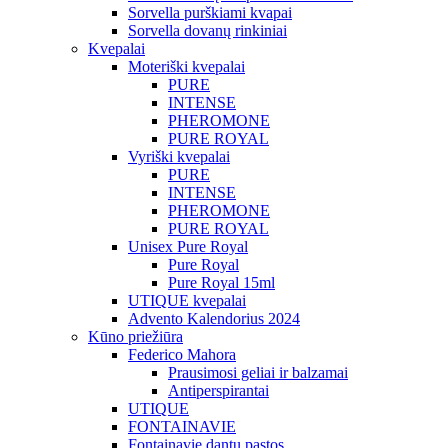
Sorvella purškiami kvapai
Sorvella dovanų rinkiniai
Kvepalai
Moteriški kvepalai
PURE
INTENSE
PHEROMONE
PURE ROYAL
Vyriški kvepalai
PURE
INTENSE
PHEROMONE
PURE ROYAL
Unisex Pure Royal
Pure Royal
Pure Royal 15ml
UTIQUE kvepalai
Advento Kalendorius 2024
Kūno priežiūra
Federico Mahora
Prausimosi geliai ir balzamai
Antiperspirantai
UTIQUE
FONTAINAVIE
Fontainavie dantų pastos