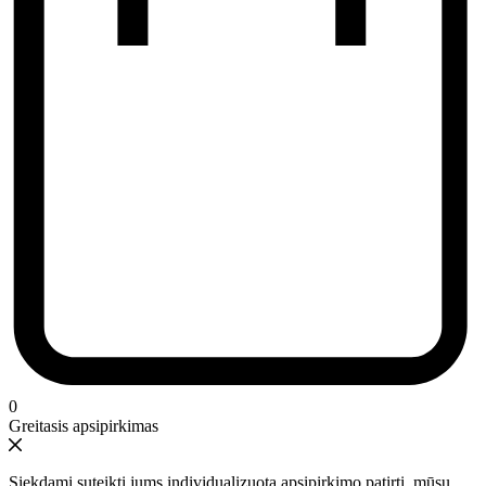
0
Greitasis apsipirkimas
Siekdami suteikti jums individualizuotą apsipirkimo patirtį, mūsų