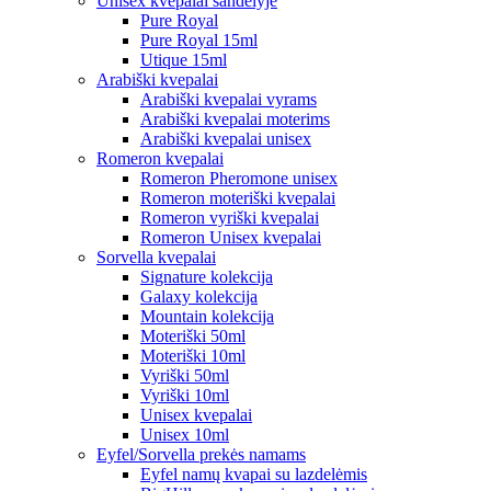
Unisex kvepalai sandėlyje
Pure Royal
Pure Royal 15ml
Utique 15ml
Arabiški kvepalai
Arabiški kvepalai vyrams
Arabiški kvepalai moterims
Arabiški kvepalai unisex
Romeron kvepalai
Romeron Pheromone unisex
Romeron moteriški kvepalai
Romeron vyriški kvepalai
Romeron Unisex kvepalai
Sorvella kvepalai
Signature kolekcija
Galaxy kolekcija
Mountain kolekcija
Moteriški 50ml
Moteriški 10ml
Vyriški 50ml
Vyriški 10ml
Unisex kvepalai
Unisex 10ml
Eyfel/Sorvella prekės namams
Eyfel namų kvapai su lazdelėmis