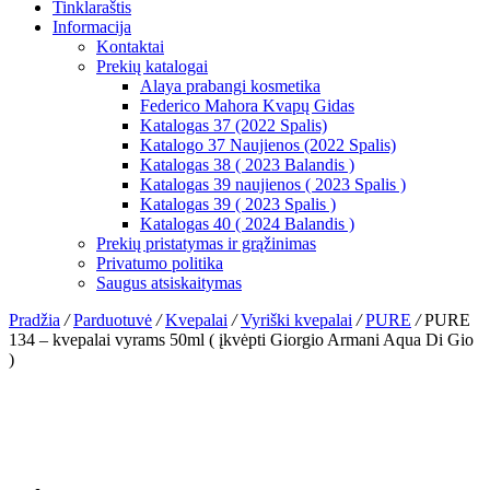
Tinklaraštis
Informacija
Kontaktai
Prekių katalogai
Alaya prabangi kosmetika
Federico Mahora Kvapų Gidas
Katalogas 37 (2022 Spalis)
Katalogo 37 Naujienos (2022 Spalis)
Katalogas 38 ( 2023 Balandis )
Katalogas 39 naujienos ( 2023 Spalis )
Katalogas 39 ( 2023 Spalis )
Katalogas 40 ( 2024 Balandis )
Prekių pristatymas ir grąžinimas
Privatumo politika
Saugus atsiskaitymas
Pradžia
/
Parduotuvė
/
Kvepalai
/
Vyriški kvepalai
/
PURE
/
PURE
134 – kvepalai vyrams 50ml ( įkvėpti Giorgio Armani Aqua Di Gio
)