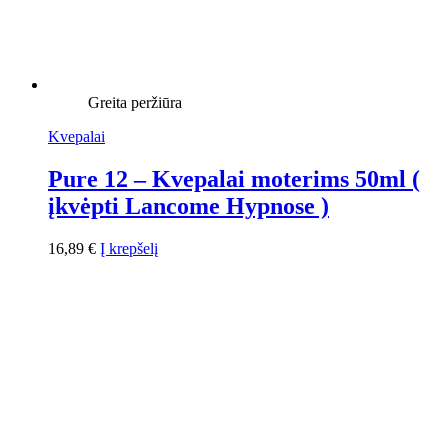
Greita peržiūra
Kvepalai
Pure 12 – Kvepalai moterims 50ml (
įkvėpti Lancome Hypnose )
16,89
€
Į krepšelį