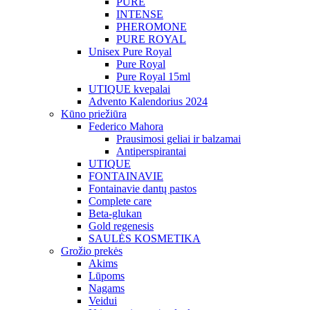
PURE
INTENSE
PHEROMONE
PURE ROYAL
Unisex Pure Royal
Pure Royal
Pure Royal 15ml
UTIQUE kvepalai
Advento Kalendorius 2024
Kūno priežiūra
Federico Mahora
Prausimosi geliai ir balzamai
Antiperspirantai
UTIQUE
FONTAINAVIE
Fontainavie dantų pastos
Complete care
Beta-glukan
Gold regenesis
SAULĖS KOSMETIKA
Grožio prekės
Akims
Lūpoms
Nagams
Veidui