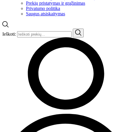
Prekių pristatymas ir grąžinimas
Privatumo politika
Saugus atsiskaitymas
Ieškoti: