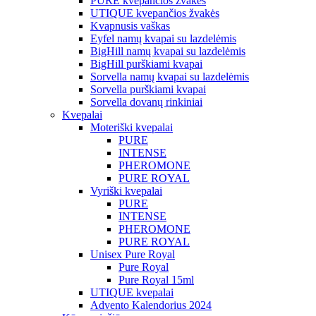
PURE kvepančios žvakės
UTIQUE kvepančios žvakės
Kvapnusis vaškas
Eyfel namų kvapai su lazdelėmis
BigHill namų kvapai su lazdelėmis
BigHill purškiami kvapai
Sorvella namų kvapai su lazdelėmis
Sorvella purškiami kvapai
Sorvella dovanų rinkiniai
Kvepalai
Moteriški kvepalai
PURE
INTENSE
PHEROMONE
PURE ROYAL
Vyriški kvepalai
PURE
INTENSE
PHEROMONE
PURE ROYAL
Unisex Pure Royal
Pure Royal
Pure Royal 15ml
UTIQUE kvepalai
Advento Kalendorius 2024