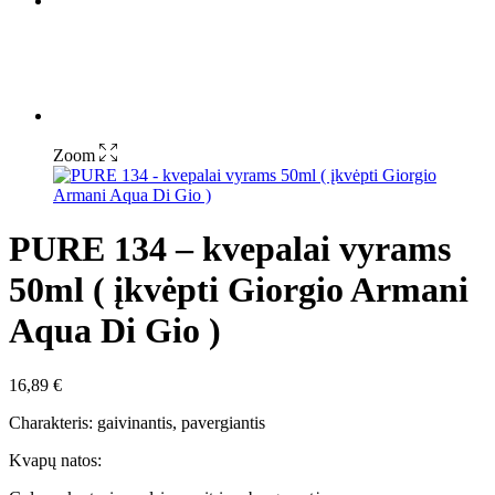
Zoom
PURE 134 – kvepalai vyrams
50ml ( įkvėpti Giorgio Armani
Aqua Di Gio )
16,89
€
Charakteris: gaivinantis, pavergiantis
Kvapų natos: