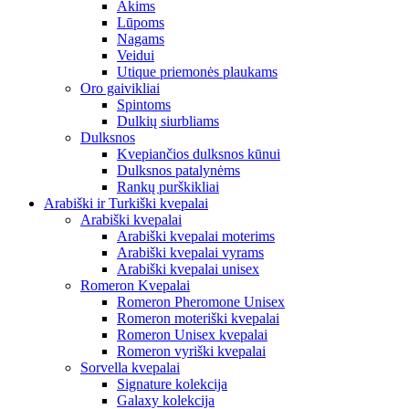
Akims
Lūpoms
Nagams
Veidui
Utique priemonės plaukams
Oro gaivikliai
Spintoms
Dulkių siurbliams
Dulksnos
Kvepiančios dulksnos kūnui
Dulksnos patalynėms
Rankų purškikliai
Arabiški ir Turkiški kvepalai
Arabiški kvepalai
Arabiški kvepalai moterims
Arabiški kvepalai vyrams
Arabiški kvepalai unisex
Romeron Kvepalai
Romeron Pheromone Unisex
Romeron moteriški kvepalai
Romeron Unisex kvepalai
Romeron vyriški kvepalai
Sorvella kvepalai
Signature kolekcija
Galaxy kolekcija