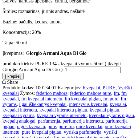
Galvos: kartusis apelsinas, citrina, bergamotė
Širdies: rozmarinas, jūrinis andras, našlaitė
Bazinė: pačulis, kedras, ambra
Koncentracija: 20%
Talpa: 50 ml
Įkvėpimas: G
iorgio Armani Aqua Di Gio
produkto kiekis: PURE 134 - kvepalai vyrams 50ml ( įkvėpti
Giorgio Armani Aqua Di Gio )
Į krepšelį
Share
Produkto kodas:
100134.01
Kategorijos:
Kvepalai
,
PURE
,
Vyriški
kvepalai
Žymos:
federico mahora
,
federico mahore pure
,
fm
,
fm
kvepalai
,
fm kvepalai internetu
,
fm kvepalai pigiau
,
fm pure
,
fm
vyrams
,
ilgai išliekantys kvepalai
,
intensyvūs kvepalai
,
kvepalai
,
kvepalai internetu
,
kvepalai internetu pigiau
,
kvepalai pigiau
,
kvepalai vyrams
,
kvepalai vyrams internetu
,
kvepalai vyrams pigiau
,
kvepalų analogai
,
parfumerija
,
parfumerija internetu
,
parfumerija
pigiau
,
pigus kvepalai
,
pure
,
pure fm
,
pure kvepalai
,
pure kvepalai
internetu
,
pure kvepalai pigiau
,
vyriska parfumerija
,
vyriški
kvepalai
,
Vyriški kvepalai fm
,
vyriski kvepalai internetu
,
vyriškų