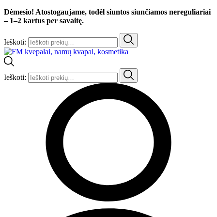
Dėmesio! Atostogaujame, todėl siuntos siunčiamos nereguliariai
– 1–2 kartus per savaitę.
Ieškoti:
Ieškoti: