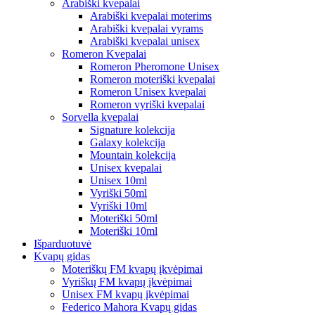
Arabiški kvepalai
Arabiški kvepalai moterims
Arabiški kvepalai vyrams
Arabiški kvepalai unisex
Romeron Kvepalai
Romeron Pheromone Unisex
Romeron moteriški kvepalai
Romeron Unisex kvepalai
Romeron vyriški kvepalai
Sorvella kvepalai
Signature kolekcija
Galaxy kolekcija
Mountain kolekcija
Unisex kvepalai
Unisex 10ml
Vyriški 50ml
Vyriški 10ml
Moteriški 50ml
Moteriški 10ml
Išparduotuvė
Kvapų gidas
Moteriškų FM kvapų įkvėpimai
Vyriškų FM kvapų įkvėpimai
Unisex FM kvapų įkvėpimai
Federico Mahora Kvapų gidas