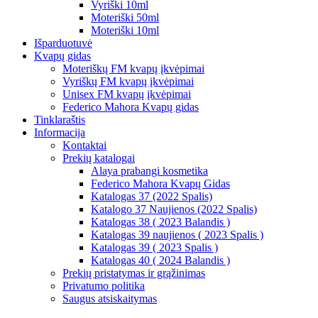
Vyriški 10ml
Moteriški 50ml
Moteriški 10ml
Išparduotuvė
Kvapų gidas
Moteriškų FM kvapų įkvėpimai
Vyriškų FM kvapų įkvėpimai
Unisex FM kvapų įkvėpimai
Federico Mahora Kvapų gidas
Tinklaraštis
Informacija
Kontaktai
Prekių katalogai
Alaya prabangi kosmetika
Federico Mahora Kvapų Gidas
Katalogas 37 (2022 Spalis)
Katalogo 37 Naujienos (2022 Spalis)
Katalogas 38 ( 2023 Balandis )
Katalogas 39 naujienos ( 2023 Spalis )
Katalogas 39 ( 2023 Spalis )
Katalogas 40 ( 2024 Balandis )
Prekių pristatymas ir grąžinimas
Privatumo politika
Saugus atsiskaitymas