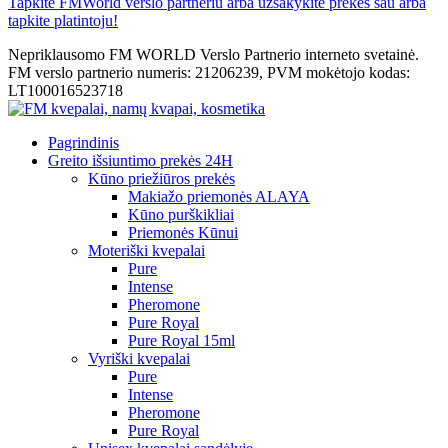
Tapkite FMWorld verslo partneriu arba užsakykite prekes sau arba
tapkite platintoju!
Nepriklausomo FM WORLD Verslo Partnerio interneto svetainė.
FM verslo partnerio numeris: 21206239, PVM mokėtojo kodas:
LT100016523718
Pagrindinis
Greito išsiuntimo prekės 24H
Kūno priežiūros prekės
Makiažo priemonės ALAYA
Kūno purškikliai
Priemonės Kūnui
Moteriški kvepalai
Pure
Intense
Pheromone
Pure Royal
Pure Royal 15ml
Vyriški kvepalai
Pure
Intense
Pheromone
Pure Royal