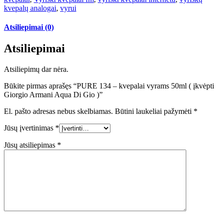
kvepalų analogai
,
vyrui
Atsiliepimai (0)
Atsiliepimai
Atsiliepimų dar nėra.
Būkite pirmas aprašęs “PURE 134 – kvepalai vyrams 50ml ( įkvėpti
Giorgio Armani Aqua Di Gio )”
El. pašto adresas nebus skelbiamas.
Būtini laukeliai pažymėti
*
Jūsų įvertinimas
*
Jūsų atsiliepimas
*