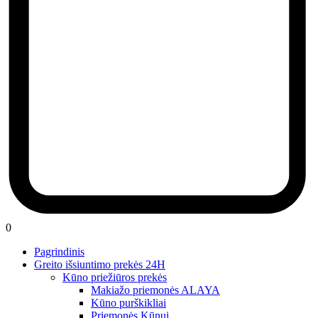
0
Pagrindinis
Greito išsiuntimo prekės 24H
Kūno priežiūros prekės
Makiažo priemonės ALAYA
Kūno purškikliai
Priemonės Kūnui