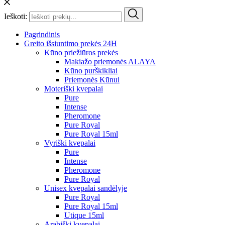
Ieškoti:
Pagrindinis
Greito išsiuntimo prekės 24H
Kūno priežiūros prekės
Makiažo priemonės ALAYA
Kūno purškikliai
Priemonės Kūnui
Moteriški kvepalai
Pure
Intense
Pheromone
Pure Royal
Pure Royal 15ml
Vyriški kvepalai
Pure
Intense
Pheromone
Pure Royal
Unisex kvepalai sandėlyje
Pure Royal
Pure Royal 15ml
Utique 15ml
Arabiški kvepalai