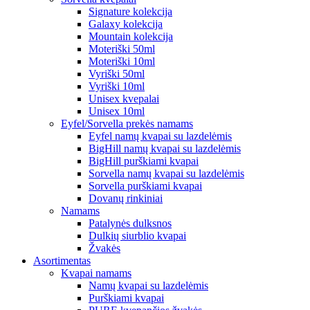
Signature kolekcija
Galaxy kolekcija
Mountain kolekcija
Moteriški 50ml
Moteriški 10ml
Vyriški 50ml
Vyriški 10ml
Unisex kvepalai
Unisex 10ml
Eyfel/Sorvella prekės namams
Eyfel namų kvapai su lazdelėmis
BigHill namų kvapai su lazdelėmis
BigHill purškiami kvapai
Sorvella namų kvapai su lazdelėmis
Sorvella purškiami kvapai
Dovanų rinkiniai
Namams
Patalynės dulksnos
Dulkių siurblio kvapai
Žvakės
Asortimentas
Kvapai namams
Namų kvapai su lazdelėmis
Purškiami kvapai