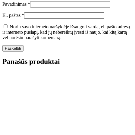
Pavadinimas
*
El. paštas
*
Noriu savo interneto naršyklėje išsaugoti vardą, el. pašto adresą
ir interneto puslapį, kad jų nebereiktų įvesti iš naujo, kai kitą kartą
vėl norėsiu parašyti komentarą.
Panašūs produktai