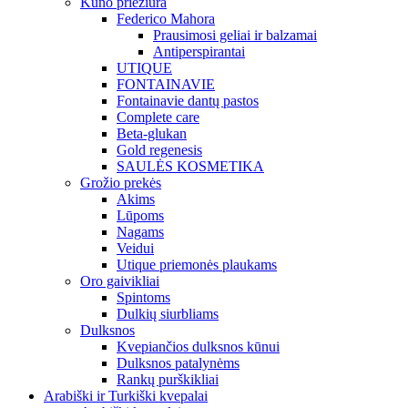
Kūno priežiūra
Federico Mahora
Prausimosi geliai ir balzamai
Antiperspirantai
UTIQUE
FONTAINAVIE
Fontainavie dantų pastos
Complete care
Beta-glukan
Gold regenesis
SAULĖS KOSMETIKA
Grožio prekės
Akims
Lūpoms
Nagams
Veidui
Utique priemonės plaukams
Oro gaivikliai
Spintoms
Dulkių siurbliams
Dulksnos
Kvepiančios dulksnos kūnui
Dulksnos patalynėms
Rankų purškikliai
Arabiški ir Turkiški kvepalai