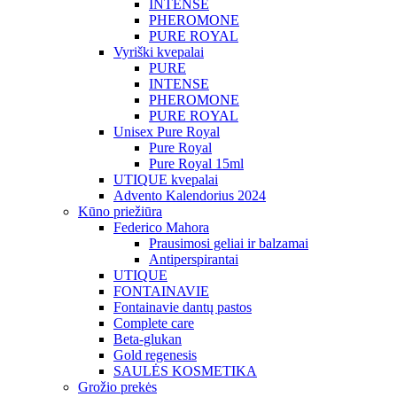
INTENSE
PHEROMONE
PURE ROYAL
Vyriški kvepalai
PURE
INTENSE
PHEROMONE
PURE ROYAL
Unisex Pure Royal
Pure Royal
Pure Royal 15ml
UTIQUE kvepalai
Advento Kalendorius 2024
Kūno priežiūra
Federico Mahora
Prausimosi geliai ir balzamai
Antiperspirantai
UTIQUE
FONTAINAVIE
Fontainavie dantų pastos
Complete care
Beta-glukan
Gold regenesis
SAULĖS KOSMETIKA
Grožio prekės