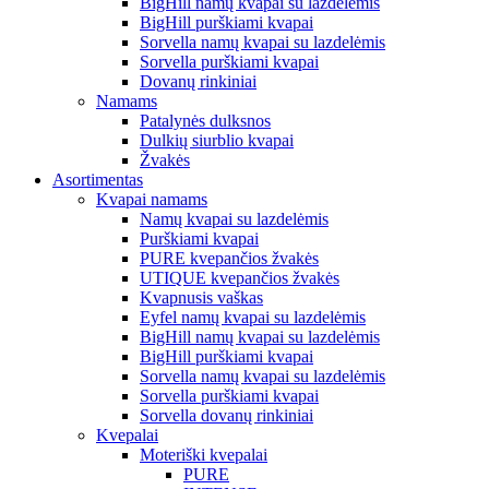
BigHill namų kvapai su lazdelėmis
BigHill purškiami kvapai
Sorvella namų kvapai su lazdelėmis
Sorvella purškiami kvapai
Dovanų rinkiniai
Namams
Patalynės dulksnos
Dulkių siurblio kvapai
Žvakės
Asortimentas
Kvapai namams
Namų kvapai su lazdelėmis
Purškiami kvapai
PURE kvepančios žvakės
UTIQUE kvepančios žvakės
Kvapnusis vaškas
Eyfel namų kvapai su lazdelėmis
BigHill namų kvapai su lazdelėmis
BigHill purškiami kvapai
Sorvella namų kvapai su lazdelėmis
Sorvella purškiami kvapai
Sorvella dovanų rinkiniai
Kvepalai
Moteriški kvepalai
PURE