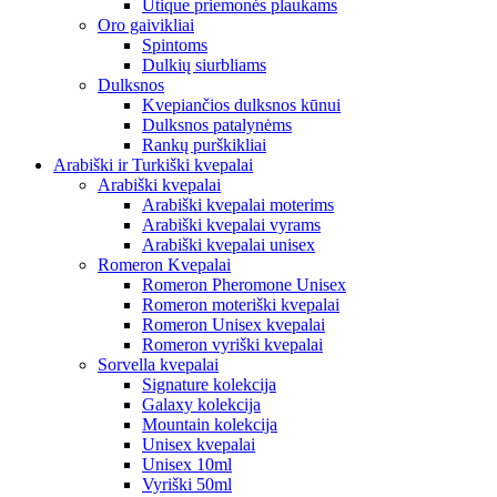
Utique priemonės plaukams
Oro gaivikliai
Spintoms
Dulkių siurbliams
Dulksnos
Kvepiančios dulksnos kūnui
Dulksnos patalynėms
Rankų purškikliai
Arabiški ir Turkiški kvepalai
Arabiški kvepalai
Arabiški kvepalai moterims
Arabiški kvepalai vyrams
Arabiški kvepalai unisex
Romeron Kvepalai
Romeron Pheromone Unisex
Romeron moteriški kvepalai
Romeron Unisex kvepalai
Romeron vyriški kvepalai
Sorvella kvepalai
Signature kolekcija
Galaxy kolekcija
Mountain kolekcija
Unisex kvepalai
Unisex 10ml
Vyriški 50ml