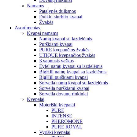
Dovanų rinkiniai
Namams
Patalynės dulksnos
Dulkių siurblio kvapai
Žvakės
Asortimentas
Kvapai namams
Namų kvapai su lazdelėmis
Purškiami kvapai
PURE kvepančios žvakės
UTIQUE kvepančios žvakės
Kvapnusis vaškas
Eyfel namų kvapai su lazdelėmis
BigHill namų kvapai su lazdelėmis
BigHill purškiami kvapai
Sorvella namų kvapai su lazdelėmis
Sorvella purškiami kvapai
Sorvella dovanų rinkiniai
Kvepalai
Moteriški kvepalai
PURE
INTENSE
PHEROMONE
PURE ROYAL
Vyriški kvepalai