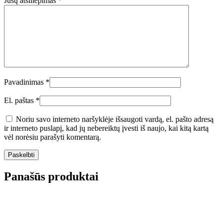
Jūsų atsiliepimas
*
Pavadinimas
*
El. paštas
*
Noriu savo interneto naršyklėje išsaugoti vardą, el. pašto adresą
ir interneto puslapį, kad jų nebereiktų įvesti iš naujo, kai kitą kartą
vėl norėsiu parašyti komentarą.
Panašūs produktai