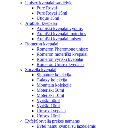
Unisex kvepalai sandėlyje
Pure Royal
Pure Royal 15ml
Utique 15ml
Arabiški kvepalai
Arabiški kvepalai vyrams
Arabiški kvepalai moterims
Arabiški kvepalai unisex
Romeron kvepalai
Romeron Pheromone unisex
Romeron moteriški kvepalai
Romeron vyriški kvepalai
Romeron Unisex kvepalai
Sorvella kvepalai
Signature kolekcija
Galaxy kolekcija
Mountain kolekcija
Moteriški 50ml
Moteriški 10ml
Vyriški 50ml
Vyriški 10ml
Unisex kvepalai
Unisex 10ml
Eyfel/Sorvella prekės namams
Eyfel namų kvapai su lazdelėmis