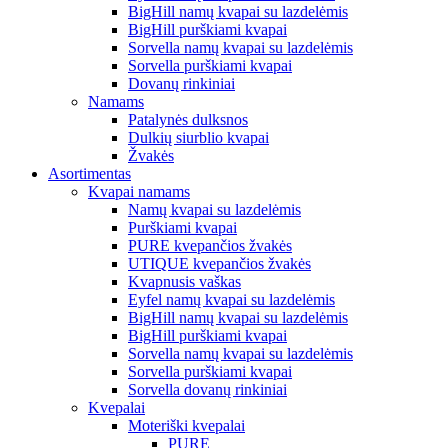
BigHill namų kvapai su lazdelėmis
BigHill purškiami kvapai
Sorvella namų kvapai su lazdelėmis
Sorvella purškiami kvapai
Dovanų rinkiniai
Namams
Patalynės dulksnos
Dulkių siurblio kvapai
Žvakės
Asortimentas
Kvapai namams
Namų kvapai su lazdelėmis
Purškiami kvapai
PURE kvepančios žvakės
UTIQUE kvepančios žvakės
Kvapnusis vaškas
Eyfel namų kvapai su lazdelėmis
BigHill namų kvapai su lazdelėmis
BigHill purškiami kvapai
Sorvella namų kvapai su lazdelėmis
Sorvella purškiami kvapai
Sorvella dovanų rinkiniai
Kvepalai
Moteriški kvepalai
PURE