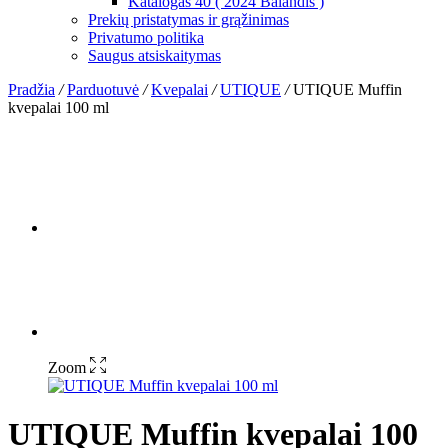
Katalogas 40 ( 2024 Balandis )
Prekių pristatymas ir grąžinimas
Privatumo politika
Saugus atsiskaitymas
Pradžia
/
Parduotuvė
/
Kvepalai
/
UTIQUE
/
UTIQUE Muffin
kvepalai 100 ml
Zoom
UTIQUE Muffin kvepalai 100