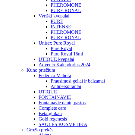
PHEROMONE
PURE ROYAL
Vyriški kvepalai
PURE
INTENSE
PHEROMONE
PURE ROYAL
Unisex Pure Royal
Pure Royal
Pure Royal 15ml
UTIQUE kvepalai
Advento Kalendorius 2024
Kūno priežiūra
Federico Mahora
Prausimosi geliai ir balzamai
Antiperspirantai
UTIQUE
FONTAINAVIE
Fontainavie dantų pastos
Complete care
Beta-glukan
Gold regenesis
SAULĖS KOSMETIKA
Grožio prekės