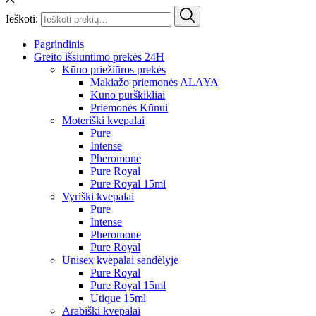
Ieškoti:
Pagrindinis
Greito išsiuntimo prekės 24H
Kūno priežiūros prekės
Makiažo priemonės ALAYA
Kūno purškikliai
Priemonės Kūnui
Moteriški kvepalai
Pure
Intense
Pheromone
Pure Royal
Pure Royal 15ml
Vyriški kvepalai
Pure
Intense
Pheromone
Pure Royal
Unisex kvepalai sandėlyje
Pure Royal
Pure Royal 15ml
Utique 15ml
Arabiški kvepalai