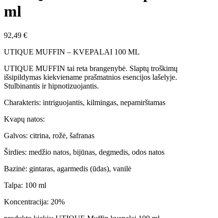
ml
92,49
€
UTIQUE MUFFIN – KVEPALAI 100 ML
UTIQUE MUFFIN tai reta brangenybė. Slaptų troškimų
išsipildymas kiekviename prašmatnios esencijos lašelyje.
Stulbinantis ir hipnotizuojantis.
Charakteris: intriguojantis, kilmingas, nepamirštamas
Kvapų natos:
Galvos: citrina, rožė, šafranas
Širdies: medžio natos, bijūnas, degmedis, odos natos
Bazinė: gintaras, agarmedis (ūdas), vanilė
Talpa: 100 ml
Koncentracija: 20%