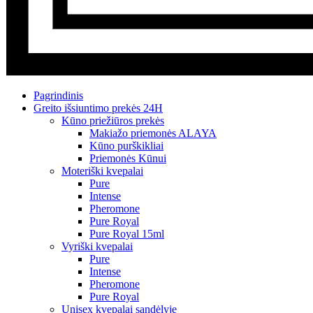
Pagrindinis
Greito išsiuntimo prekės 24H
Kūno priežiūros prekės
Makiažo priemonės ALAYA
Kūno purškikliai
Priemonės Kūnui
Moteriški kvepalai
Pure
Intense
Pheromone
Pure Royal
Pure Royal 15ml
Vyriški kvepalai
Pure
Intense
Pheromone
Pure Royal
Unisex kvepalai sandėlyje