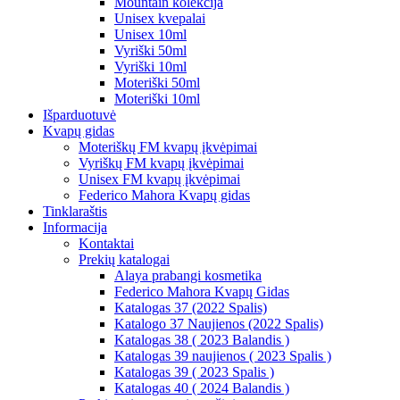
Mountain kolekcija
Unisex kvepalai
Unisex 10ml
Vyriški 50ml
Vyriški 10ml
Moteriški 50ml
Moteriški 10ml
Išparduotuvė
Kvapų gidas
Moteriškų FM kvapų įkvėpimai
Vyriškų FM kvapų įkvėpimai
Unisex FM kvapų įkvėpimai
Federico Mahora Kvapų gidas
Tinklaraštis
Informacija
Kontaktai
Prekių katalogai
Alaya prabangi kosmetika
Federico Mahora Kvapų Gidas
Katalogas 37 (2022 Spalis)
Katalogo 37 Naujienos (2022 Spalis)
Katalogas 38 ( 2023 Balandis )
Katalogas 39 naujienos ( 2023 Spalis )
Katalogas 39 ( 2023 Spalis )
Katalogas 40 ( 2024 Balandis )