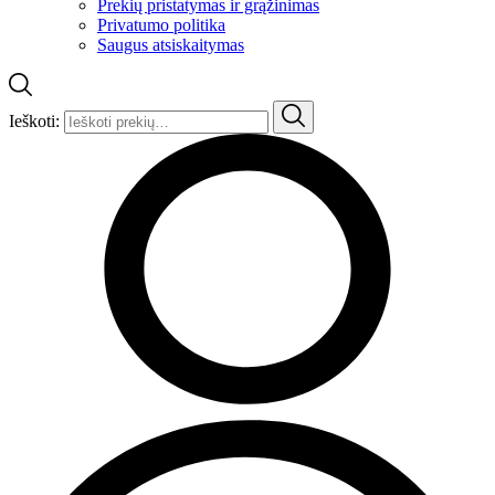
Prekių pristatymas ir grąžinimas
Privatumo politika
Saugus atsiskaitymas
Ieškoti: