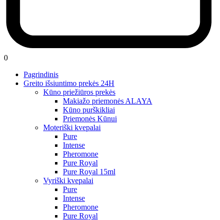
0
Pagrindinis
Greito išsiuntimo prekės 24H
Kūno priežiūros prekės
Makiažo priemonės ALAYA
Kūno purškikliai
Priemonės Kūnui
Moteriški kvepalai
Pure
Intense
Pheromone
Pure Royal
Pure Royal 15ml
Vyriški kvepalai
Pure
Intense
Pheromone
Pure Royal