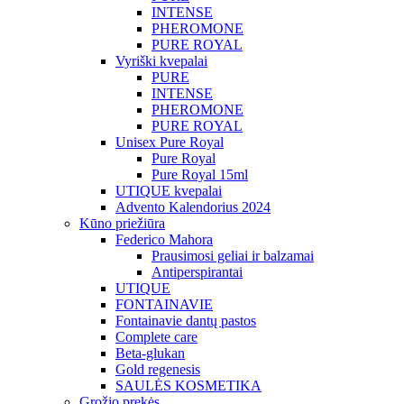
INTENSE
PHEROMONE
PURE ROYAL
Vyriški kvepalai
PURE
INTENSE
PHEROMONE
PURE ROYAL
Unisex Pure Royal
Pure Royal
Pure Royal 15ml
UTIQUE kvepalai
Advento Kalendorius 2024
Kūno priežiūra
Federico Mahora
Prausimosi geliai ir balzamai
Antiperspirantai
UTIQUE
FONTAINAVIE
Fontainavie dantų pastos
Complete care
Beta-glukan
Gold regenesis
SAULĖS KOSMETIKA
Grožio prekės