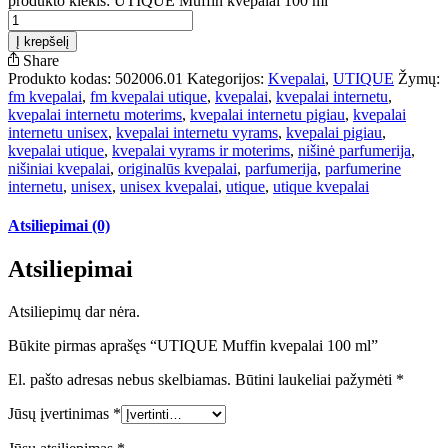
produkto kiekis: UTIQUE Muffin kvepalai 100 ml
Į krepšelį
Share
Produkto kodas:
502006.01
Kategorijos:
Kvepalai
,
UTIQUE
Žymų:
fm kvepalai
,
fm kvepalai utique
,
kvepalai
,
kvepalai internetu
,
kvepalai internetu moterims
,
kvepalai internetu pigiau
,
kvepalai
internetu unisex
,
kvepalai internetu vyrams
,
kvepalai pigiau
,
kvepalai utique
,
kvepalai vyrams ir moterims
,
nišinė parfumerija
,
nišiniai kvepalai
,
originalūs kvepalai
,
parfumerija
,
parfumerine
internetu
,
unisex
,
unisex kvepalai
,
utique
,
utique kvepalai
Atsiliepimai (0)
Atsiliepimai
Atsiliepimų dar nėra.
Būkite pirmas aprašęs “UTIQUE Muffin kvepalai 100 ml”
El. pašto adresas nebus skelbiamas.
Būtini laukeliai pažymėti
*
Jūsų įvertinimas
*