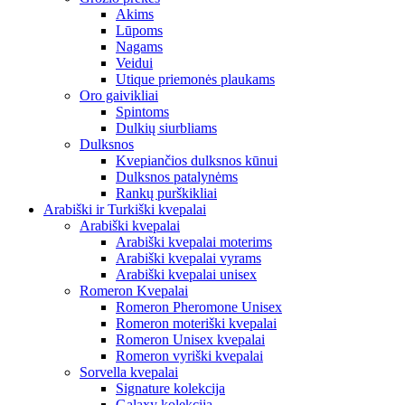
Akims
Lūpoms
Nagams
Veidui
Utique priemonės plaukams
Oro gaivikliai
Spintoms
Dulkių siurbliams
Dulksnos
Kvepiančios dulksnos kūnui
Dulksnos patalynėms
Rankų purškikliai
Arabiški ir Turkiški kvepalai
Arabiški kvepalai
Arabiški kvepalai moterims
Arabiški kvepalai vyrams
Arabiški kvepalai unisex
Romeron Kvepalai
Romeron Pheromone Unisex
Romeron moteriški kvepalai
Romeron Unisex kvepalai
Romeron vyriški kvepalai
Sorvella kvepalai
Signature kolekcija
Galaxy kolekcija