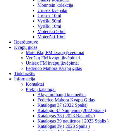
Mountain kolekcija
Unisex kvepalai
Unisex 10ml
Vyriški 50ml
Vyriški 10ml
Moteriški 50ml
Moteriški 10ml
Išparduotuvė
Kvapų gidas
Moteriškų FM kvapų įkvėpimai
Vyriškų FM kvapų įkvėpimai
Unisex FM kvapų įkvėpimai
Federico Mahora Kvapų gidas
Tinklaraštis
Informacija
Kontaktai
Prekių katalogai
Alaya prabangi kosmetika
Federico Mahora Kvapų Gidas
Katalogas 37 (2022 Spalis)
Katalogo 37 Naujienos (2022 Spalis)
Katalogas 38 ( 2023 Balandis )
Katalogas 39 naujienos ( 2023 Spalis )
Katalogas 39 ( 2023 Spalis )