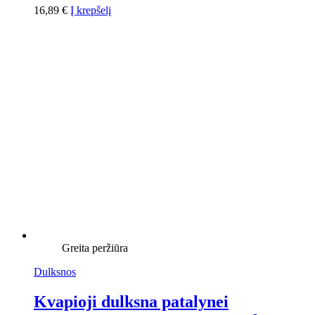
16,89
€
Į krepšelį
Greita peržiūra
Dulksnos
Kvapioji dulksna patalynei