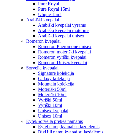
Pure Royal
Pure Royal 15ml
Utique 15ml
Arabiški kvepalai
Arabiški kvepalai vyrams
Arabiški kvepalai moterims
Arabiški kvepalai unisex
Romeron kvepalai
Romeron Pheromone unisex
Romeron moteriški kvepalai
Romeron vyriški kvepalai
Romeron Unisex kvepalai
Sorvella kvepalai
Signature kolekcija
Galaxy kolekcija
Mountain kolekcija
Moteriški 50ml
Moteriški 10ml
Vyriški 50ml
Vyriški 10ml
Unisex kvepalai
Unisex 10ml
Eyfel/Sorvella prekės namams
Eyfel namų kvapai su lazdelėmis
BigHill namų kvapai su lazdelėmis