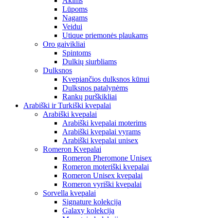
Akims
Lūpoms
Nagams
Veidui
Utique priemonės plaukams
Oro gaivikliai
Spintoms
Dulkių siurbliams
Dulksnos
Kvepiančios dulksnos kūnui
Dulksnos patalynėms
Rankų purškikliai
Arabiški ir Turkiški kvepalai
Arabiški kvepalai
Arabiški kvepalai moterims
Arabiški kvepalai vyrams
Arabiški kvepalai unisex
Romeron Kvepalai
Romeron Pheromone Unisex
Romeron moteriški kvepalai
Romeron Unisex kvepalai
Romeron vyriški kvepalai
Sorvella kvepalai
Signature kolekcija
Galaxy kolekcija