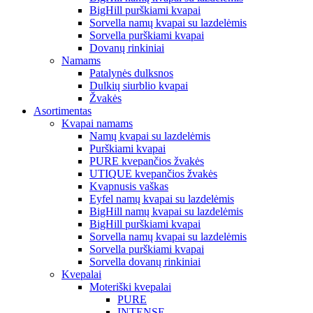
BigHill purškiami kvapai
Sorvella namų kvapai su lazdelėmis
Sorvella purškiami kvapai
Dovanų rinkiniai
Namams
Patalynės dulksnos
Dulkių siurblio kvapai
Žvakės
Asortimentas
Kvapai namams
Namų kvapai su lazdelėmis
Purškiami kvapai
PURE kvepančios žvakės
UTIQUE kvepančios žvakės
Kvapnusis vaškas
Eyfel namų kvapai su lazdelėmis
BigHill namų kvapai su lazdelėmis
BigHill purškiami kvapai
Sorvella namų kvapai su lazdelėmis
Sorvella purškiami kvapai
Sorvella dovanų rinkiniai
Kvepalai
Moteriški kvepalai
PURE
INTENSE