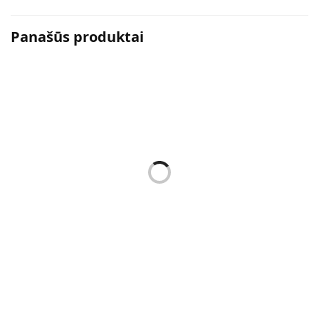
Panašūs produktai
Kvepalai
Kvepalai
PURE 10 – KVEPALAI
PURE 09 – KVEPALAI
MOTERIMS 50 ML ( ĮKVĖPTI
MOTERIMS 50 ML ( ĮKVĖPTI
CHRISTIAN DIOR J’ADORE )
NAOMI CAMPBELL
NEOMAGIC )
16,89
€
16,89
€