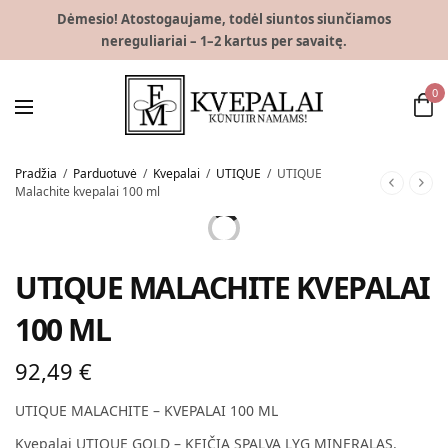
Dėmesio! Atostogaujame, todėl siuntos siunčiamos
nereguliariai – 1–2 kartus per savaitę.
0
Pradžia
/
Parduotuvė
/
Kvepalai
/
UTIQUE
/
UTIQUE
Malachite kvepalai 100 ml
UTIQUE MALACHITE KVEPALAI
100 ML
92,49
€
UTIQUE MALACHITE – KVEPALAI 100 ML
Kvepalai UTIQUE GOLD – KEIČIA SPALVĄ LYG MINERALAS.