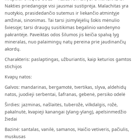
Nakties priedangoje visi jausmai sustiprėja. Malachitas yra
nuotykio, prasidedančio sutemus ir liekančio atmintyje
amžinai, sinonimas. Tai tarsi įsimylėjėlių šokis mėnulio
šviesoje; tarsi draugų susitikimas begalinio vandenyno
pakrantėje. Paveiktas odos šilumos jis keičia spalvą lyg
mineralas, nuo palaimingų natų pereina prie jaudinančių
akordų.
Charakteris: paslaptingas, užburiantis, kaip keturios gamtos
stichijos
Kvapų natos:
Galvos: mandarinas, bergamotė, tvertikas, slyva, aldehidų
natos, juodieji serbentai, šafranas, gebenė, persiko odelė
Širdies: jazminas, našlaitės, tuberožė, vilkdalgis, rožė,
pakalnutė, kvapieji kanangai (ylang-ylang), apelsinmedžio
žiedai
Bazinė: santalas, vanilė, samanos, Haičio vetiveris, pačiulis,
muskusas