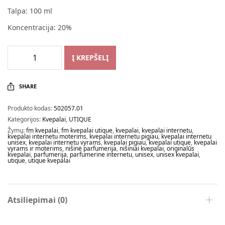
Talpa: 100 ml
Koncentracija: 20%
Į KREPŠELĮ
SHARE
Produkto kodas:
502057.01
Kategorijos:
Kvepalai
,
UTIQUE
Žymų:
fm kvepalai
,
fm kvepalai utique
,
kvepalai
,
kvepalai internetu
,
kvepalai internetu moterims
,
kvepalai internetu pigiau
,
kvepalai internetu
unisex
,
kvepalai internetu vyrams
,
kvepalai pigiau
,
kvepalai utique
,
kvepalai
vyrams ir moterims
,
nišinė parfumerija
,
nišiniai kvepalai
,
originalūs
kvepalai
,
parfumerija
,
parfumerine internetu
,
unisex
,
unisex kvepalai
,
utique
,
utique kvepalai
Atsiliepimai (0)