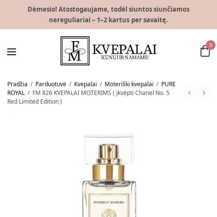
Dėmesio! Atostogaujame, todėl siuntos siunčiamos
nereguliariai – 1–2 kartus per savaitę.
0
Pradžia
/
Parduotuvė
/
Kvepalai
/
Moteriški kvepalai
/
PURE
ROYAL
/
FM 826 KVEPALAI MOTERIMS ( įkvėpti Chanel No. 5
Red Limited Edition )