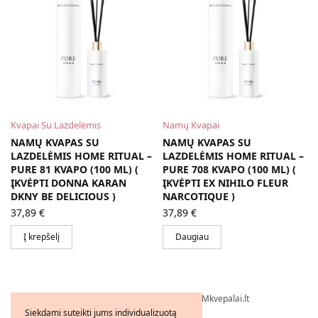
Kvapai Su Lazdelėmis
Namų Kvapai
NAMŲ KVAPAS SU
NAMŲ KVAPAS SU
LAZDELĖMIS HOME RITUAL –
LAZDELĖMIS HOME RITUAL –
PURE 81 KVAPO (100 ML) (
PURE 708 KVAPO (100 ML) (
ĮKVĖPTI DONNA KARAN
ĮKVĖPTI EX NIHILO FLEUR
DKNY BE DELICIOUS )
NARCOTIQUE )
37,89
€
37,89
€
Į krepšelį
Daugiau
Visos teisės saugomos © 2026 - FMkvepalai.lt
Siekdami suteikti jums individualizuotą