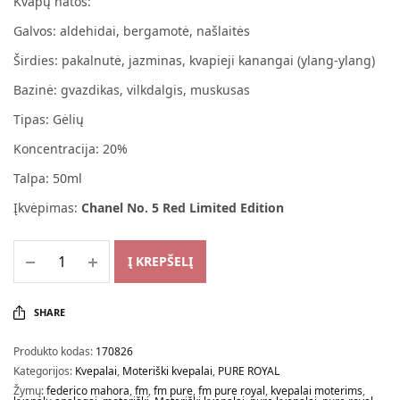
Kvapų natos:
Galvos: aldehidai, bergamotė, našlaitės
Širdies: pakalnutė, jazminas, kvapieji kanangai (ylang-ylang)
Bazinė: gvazdikas, vilkdalgis, muskusas
Tipas: Gėlių
Koncentracija: 20%
Talpa: 50ml
Įkvėpimas:
Chanel No. 5 Red Limited Edition
Į KREPŠELĮ
SHARE
Produkto kodas:
170826
Kategorijos:
Kvepalai
,
Moteriški kvepalai
,
PURE ROYAL
Žymų:
federico mahora
,
fm
,
fm pure
,
fm pure royal
,
kvepalai moterims
,