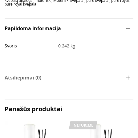
kvepalų analogai
,
moteriški
,
Moteriški kvepalai
,
pure kvepalai
,
pure royal
,
pure royal kvepalai
Papildoma informacija
Svoris
0,242 kg
Atsiliepimai (0)
Panašūs produktai
NETURIME