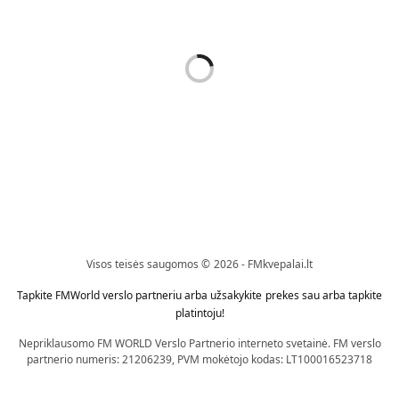
Kvapai Su Lazdelėmis
Kvapai Su Lazdelėmis
NAMŲ KVAPAS SU
NAMŲ KVAPAS SU
LAZDELĖMIS HOME RITUAL –
LAZDELĖMIS HOME RITUAL –
PURE 489 KVAPO (100 ML) (
PURE 33 KVAPO (100 ML) (
ĮKVĖPTI THIERRY MUGLER
ĮKVĖPTI DOLCE & GABBANA
ALIEN )
LIGHT BLUE )
37,89
€
37,89
€
Visos teisės saugomos © 2026 - FMkvepalai.lt
Daugiau
Į krepšelį
Tapkite FMWorld verslo partneriu arba užsakykite prekes sau arba tapkite
platintoju!
Nepriklausomo FM WORLD Verslo Partnerio interneto svetainė. FM verslo
partnerio numeris: 21206239, PVM mokėtojo kodas: LT100016523718