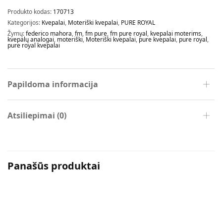
Produkto kodas:
170713
Kategorijos:
Kvepalai
,
Moteriški kvepalai
,
PURE ROYAL
Žymų:
federico mahora
,
fm
,
fm pure
,
fm pure royal
,
kvepalai moterims
,
kvepalų analogai
,
moteriški
,
Moteriški kvepalai
,
pure kvepalai
,
pure royal
,
pure royal kvepalai
Papildoma informacija
Atsiliepimai (0)
Panašūs produktai