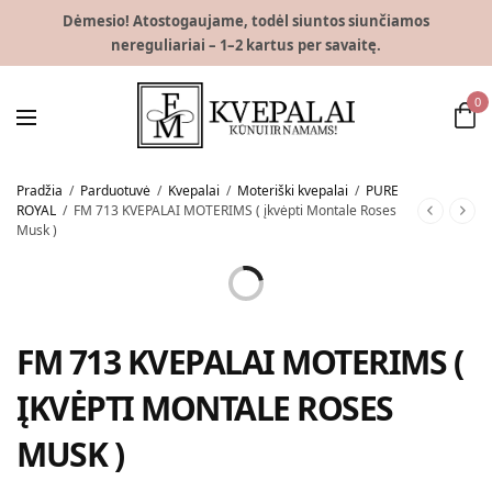
Dėmesio! Atostogaujame, todėl siuntos siunčiamos
nereguliariai – 1–2 kartus per savaitę.
0
Pradžia
/
Parduotuvė
/
Kvepalai
/
Moteriški kvepalai
/
PURE
ROYAL
/
FM 713 KVEPALAI MOTERIMS ( įkvėpti Montale Roses
Musk )
FM 713 KVEPALAI MOTERIMS (
ĮKVĖPTI MONTALE ROSES
MUSK )