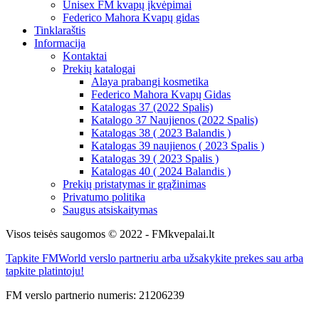
Unisex FM kvapų įkvėpimai
Federico Mahora Kvapų gidas
Tinklaraštis
Informacija
Kontaktai
Prekių katalogai
Alaya prabangi kosmetika
Federico Mahora Kvapų Gidas
Katalogas 37 (2022 Spalis)
Katalogo 37 Naujienos (2022 Spalis)
Katalogas 38 ( 2023 Balandis )
Katalogas 39 naujienos ( 2023 Spalis )
Katalogas 39 ( 2023 Spalis )
Katalogas 40 ( 2024 Balandis )
Prekių pristatymas ir grąžinimas
Privatumo politika
Saugus atsiskaitymas
Visos teisės saugomos © 2022 - FMkvepalai.lt
Tapkite FMWorld verslo partneriu arba užsakykite prekes sau arba
tapkite platintoju!
FM verslo partnerio numeris: 21206239