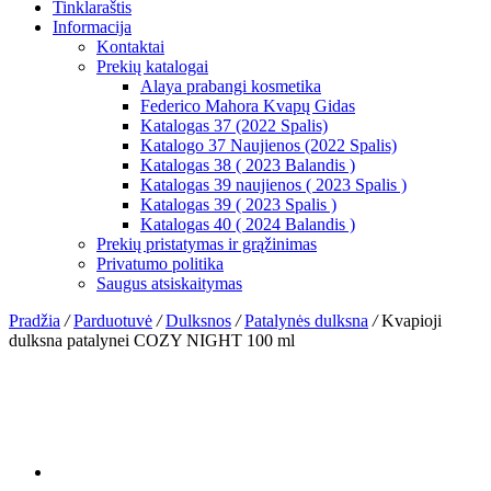
Tinklaraštis
Informacija
Kontaktai
Prekių katalogai
Alaya prabangi kosmetika
Federico Mahora Kvapų Gidas
Katalogas 37 (2022 Spalis)
Katalogo 37 Naujienos (2022 Spalis)
Katalogas 38 ( 2023 Balandis )
Katalogas 39 naujienos ( 2023 Spalis )
Katalogas 39 ( 2023 Spalis )
Katalogas 40 ( 2024 Balandis )
Prekių pristatymas ir grąžinimas
Privatumo politika
Saugus atsiskaitymas
Pradžia
/
Parduotuvė
/
Dulksnos
/
Patalynės dulksna
/
Kvapioji
dulksna patalynei COZY NIGHT 100 ml