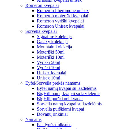
Arabiški kvepalai unisex
Romeron kvepalai
Romeron Pheromone unisex
Romeron moteriški kvepalai
Romeron vyriški kvepalai
Romeron Unisex kvepalai
Sorvella kvepalai
Signature kolekcija
Galaxy kolekcija
Mountain kolekcija
Moteriški 50ml
Moteriški 10ml
Vyriški 50ml
Vyriški 10ml
Unisex kvepalai
Unisex 10ml
Eyfel/Sorvella prekės namams
Eyfel namų kvapai su lazdelėmis
BigHill namų kvapai su lazdelėmis
BigHill purškiami kvapai
Sorvella namų kvapai su lazdelėmis
Sorvella purškiami kvapai
Dovanų rinkiniai
Namams
Patalynės dulksnos