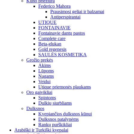
Kūno priežiūra
Federico Mahora
Prausimosi geliai ir balzamai
Antiperspirantai
UTIQUE
FONTAINAVIE
Fontainavie dantų pastos
Complete care
Beta-glukan
Gold regenesis
SAULĖS KOSMETIKA
Grožio prekės
Akims
Lūpoms
Nagams
Veidui
Utique priemonės plaukams
Oro gaivikliai
Spintoms
Dulkių siurbliams
Dulksnos
Kvepiančios dulksnos kūnui
Dulksnos patalynėms
Rankų purškikliai
Arabiški ir Turkiški kvepalai