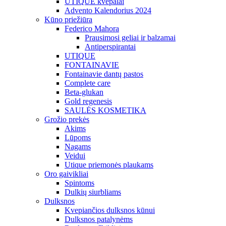
UTIQUE kvepalai
Advento Kalendorius 2024
Kūno priežiūra
Federico Mahora
Prausimosi geliai ir balzamai
Antiperspirantai
UTIQUE
FONTAINAVIE
Fontainavie dantų pastos
Complete care
Beta-glukan
Gold regenesis
SAULĖS KOSMETIKA
Grožio prekės
Akims
Lūpoms
Nagams
Veidui
Utique priemonės plaukams
Oro gaivikliai
Spintoms
Dulkių siurbliams
Dulksnos
Kvepiančios dulksnos kūnui
Dulksnos patalynėms