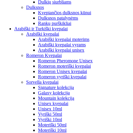
Dulkių siurbliams
Dulksnos
Kvepiančios dulksnos kūnui
Dulksnos patalynėms
Rankų purškikliai
Arabiški ir Turkiški kvepalai
Arabiški kvepalai
Arabiški kvepalai moterims
Arabiški kvepalai vyrams
Arabiški kvepalai unisex
Romeron Kvepalai
Romeron Pheromone Unisex
Romeron moteriški kvepalai
Romeron Unisex kvepalai
Romeron vyriški kvepalai
Sorvella kvepalai
Signature kolekcija
Galaxy kolekcija
Mountain kolekcija
Unisex kvepalai
Unisex 10ml
Vyriški 50ml
Vyriški 10ml
Moteriški 50ml
Moteriški 10ml