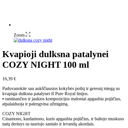
Zoom
Kvapioji dulksna patalynei
COZY NIGHT 100 ml
16,39
€
Padovanokite sau aukščiausios kokybės poilsį ir geresnį miegą su
kvapiąja dulksna patalynei iš Pure Royal linijos.
▪ raminančios ir jaukios kompozicijos maloniai apgaubia pojūčius,
atpalaiduoja ir palengvina užmigimą.
COZY NIGHT
Cinamono, kardamono, kuris apgaubia pojūčius, ir baltojo muskuso
natų derinys su tauriojo santalo ir levandų akordais.