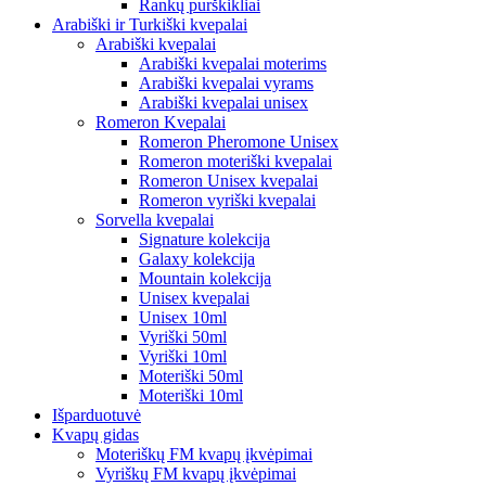
Rankų purškikliai
Arabiški ir Turkiški kvepalai
Arabiški kvepalai
Arabiški kvepalai moterims
Arabiški kvepalai vyrams
Arabiški kvepalai unisex
Romeron Kvepalai
Romeron Pheromone Unisex
Romeron moteriški kvepalai
Romeron Unisex kvepalai
Romeron vyriški kvepalai
Sorvella kvepalai
Signature kolekcija
Galaxy kolekcija
Mountain kolekcija
Unisex kvepalai
Unisex 10ml
Vyriški 50ml
Vyriški 10ml
Moteriški 50ml
Moteriški 10ml
Išparduotuvė
Kvapų gidas
Moteriškų FM kvapų įkvėpimai
Vyriškų FM kvapų įkvėpimai