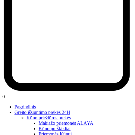
0
Pagrindinis
Greito išsiuntimo prekės 24H
Kūno priežiūros prekės
Makiažo priemonės ALAYA
Kūno purškikliai
Priemonės Kūnui