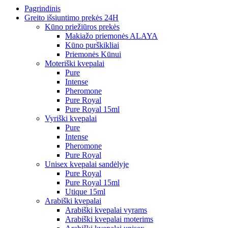
Pagrindinis
Greito išsiuntimo prekės 24H
Kūno priežiūros prekės
Makiažo priemonės ALAYA
Kūno purškikliai
Priemonės Kūnui
Moteriški kvepalai
Pure
Intense
Pheromone
Pure Royal
Pure Royal 15ml
Vyriški kvepalai
Pure
Intense
Pheromone
Pure Royal
Unisex kvepalai sandėlyje
Pure Royal
Pure Royal 15ml
Utique 15ml
Arabiški kvepalai
Arabiški kvepalai vyrams
Arabiški kvepalai moterims