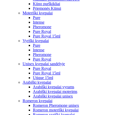
Kūno purškikliai
Priemonės Kūnui
Moteriški kvepalai
Pure
Intense
Pheromone
Pure Royal
Pure Royal 15ml
Vyriški kvepalai
Pure
Intense
Pheromone
Pure Royal
Unisex kvepalai sandėlyje
Pure Royal
Pure Royal 15ml
Utique 15ml
Arabiški kvepalai
Arabiški kvepalai vyrams
Arabiški kvepalai moterims
Arabiški kvepalai unisex
Romeron kvepalai
Romeron Pheromone unisex
Romeron moteriški kvepalai
Romeron vyriški kvepalai