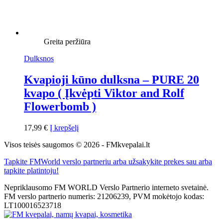
Greita peržiūra
Dulksnos
Kvapioji kūno dulksna – PURE 20
kvapo ( Įkvėpti Viktor and Rolf
Flowerbomb )
17,99
€
Į krepšelį
Visos teisės saugomos © 2026 - FMkvepalai.lt
Tapkite FMWorld verslo partneriu arba užsakykite prekes sau arba
tapkite platintoju!
Nepriklausomo FM WORLD Verslo Partnerio interneto svetainė.
FM verslo partnerio numeris: 21206239, PVM mokėtojo kodas:
LT100016523718