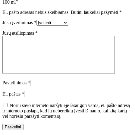
100 ml”
El. pašto adresas nebus skelbiamas.
Būtini laukeliai pažymėti
*
Jūsų įvertinimas
*
Jūsų atsiliepimas
*
Pavadinimas
*
El. paštas
*
Noriu savo interneto naršyklėje išsaugoti vardą, el. pašto adresą
ir interneto puslapį, kad jų nebereiktų įvesti iš naujo, kai kitą kartą
vėl norėsiu parašyti komentarą.