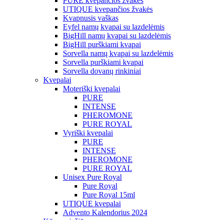
PURE kvepančios žvakės
UTIQUE kvepančios žvakės
Kvapnusis vaškas
Eyfel namų kvapai su lazdelėmis
BigHill namų kvapai su lazdelėmis
BigHill purškiami kvapai
Sorvella namų kvapai su lazdelėmis
Sorvella purškiami kvapai
Sorvella dovanų rinkiniai
Kvepalai
Moteriški kvepalai
PURE
INTENSE
PHEROMONE
PURE ROYAL
Vyriški kvepalai
PURE
INTENSE
PHEROMONE
PURE ROYAL
Unisex Pure Royal
Pure Royal
Pure Royal 15ml
UTIQUE kvepalai
Advento Kalendorius 2024