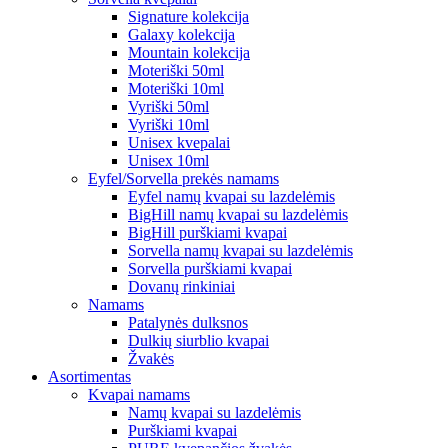
Signature kolekcija
Galaxy kolekcija
Mountain kolekcija
Moteriški 50ml
Moteriški 10ml
Vyriški 50ml
Vyriški 10ml
Unisex kvepalai
Unisex 10ml
Eyfel/Sorvella prekės namams
Eyfel namų kvapai su lazdelėmis
BigHill namų kvapai su lazdelėmis
BigHill purškiami kvapai
Sorvella namų kvapai su lazdelėmis
Sorvella purškiami kvapai
Dovanų rinkiniai
Namams
Patalynės dulksnos
Dulkių siurblio kvapai
Žvakės
Asortimentas
Kvapai namams
Namų kvapai su lazdelėmis
Purškiami kvapai