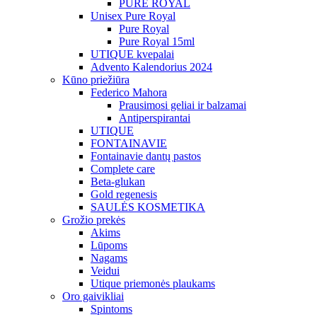
PURE ROYAL
Unisex Pure Royal
Pure Royal
Pure Royal 15ml
UTIQUE kvepalai
Advento Kalendorius 2024
Kūno priežiūra
Federico Mahora
Prausimosi geliai ir balzamai
Antiperspirantai
UTIQUE
FONTAINAVIE
Fontainavie dantų pastos
Complete care
Beta-glukan
Gold regenesis
SAULĖS KOSMETIKA
Grožio prekės
Akims
Lūpoms
Nagams
Veidui
Utique priemonės plaukams
Oro gaivikliai
Spintoms