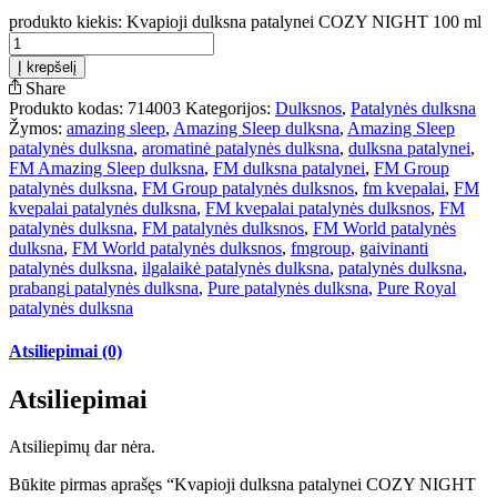
produkto kiekis: Kvapioji dulksna patalynei COZY NIGHT 100 ml
Į krepšelį
Share
Produkto kodas:
714003
Kategorijos:
Dulksnos
,
Patalynės dulksna
Žymos:
amazing sleep
,
Amazing Sleep dulksna
,
Amazing Sleep
patalynės dulksna
,
aromatinė patalynės dulksna
,
dulksna patalynei
,
FM Amazing Sleep dulksna
,
FM dulksna patalynei
,
FM Group
patalynės dulksna
,
FM Group patalynės dulksnos
,
fm kvepalai
,
FM
kvepalai patalynės dulksna
,
FM kvepalai patalynės dulksnos
,
FM
patalynės dulksna
,
FM patalynės dulksnos
,
FM World patalynės
dulksna
,
FM World patalynės dulksnos
,
fmgroup
,
gaivinanti
patalynės dulksna
,
ilgalaikė patalynės dulksna
,
patalynės dulksna
,
prabangi patalynės dulksna
,
Pure patalynės dulksna
,
Pure Royal
patalynės dulksna
Atsiliepimai (0)
Atsiliepimai
Atsiliepimų dar nėra.
Būkite pirmas aprašęs “Kvapioji dulksna patalynei COZY NIGHT