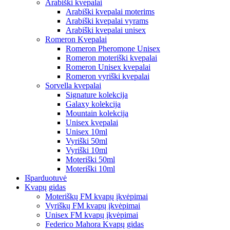
Arabiški kvepalai
Arabiški kvepalai moterims
Arabiški kvepalai vyrams
Arabiški kvepalai unisex
Romeron Kvepalai
Romeron Pheromone Unisex
Romeron moteriški kvepalai
Romeron Unisex kvepalai
Romeron vyriški kvepalai
Sorvella kvepalai
Signature kolekcija
Galaxy kolekcija
Mountain kolekcija
Unisex kvepalai
Unisex 10ml
Vyriški 50ml
Vyriški 10ml
Moteriški 50ml
Moteriški 10ml
Išparduotuvė
Kvapų gidas
Moteriškų FM kvapų įkvėpimai
Vyriškų FM kvapų įkvėpimai
Unisex FM kvapų įkvėpimai
Federico Mahora Kvapų gidas