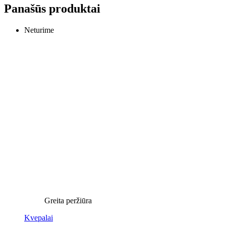
Panašūs produktai
Neturime
Greita peržiūra
Kvepalai