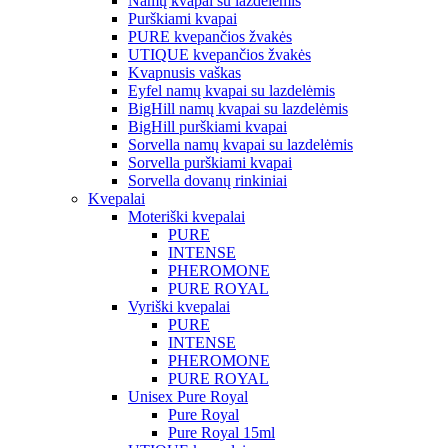
Namų kvapai su lazdelėmis
Purškiami kvapai
PURE kvepančios žvakės
UTIQUE kvepančios žvakės
Kvapnusis vaškas
Eyfel namų kvapai su lazdelėmis
BigHill namų kvapai su lazdelėmis
BigHill purškiami kvapai
Sorvella namų kvapai su lazdelėmis
Sorvella purškiami kvapai
Sorvella dovanų rinkiniai
Kvepalai
Moteriški kvepalai
PURE
INTENSE
PHEROMONE
PURE ROYAL
Vyriški kvepalai
PURE
INTENSE
PHEROMONE
PURE ROYAL
Unisex Pure Royal
Pure Royal
Pure Royal 15ml