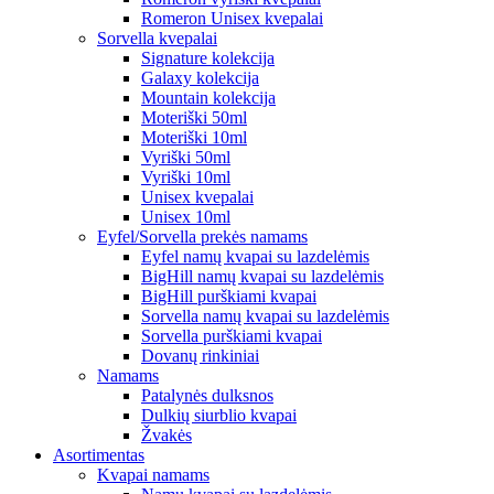
Romeron Unisex kvepalai
Sorvella kvepalai
Signature kolekcija
Galaxy kolekcija
Mountain kolekcija
Moteriški 50ml
Moteriški 10ml
Vyriški 50ml
Vyriški 10ml
Unisex kvepalai
Unisex 10ml
Eyfel/Sorvella prekės namams
Eyfel namų kvapai su lazdelėmis
BigHill namų kvapai su lazdelėmis
BigHill purškiami kvapai
Sorvella namų kvapai su lazdelėmis
Sorvella purškiami kvapai
Dovanų rinkiniai
Namams
Patalynės dulksnos
Dulkių siurblio kvapai
Žvakės
Asortimentas
Kvapai namams