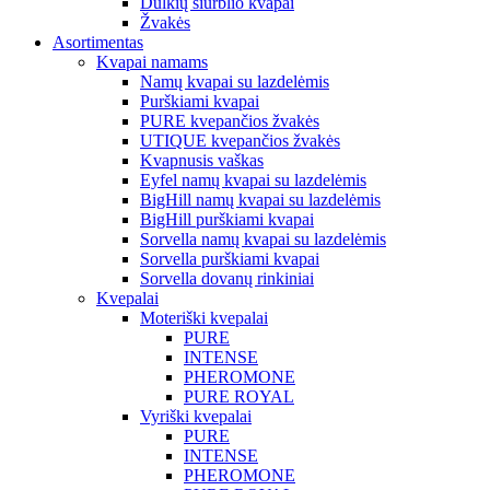
Dulkių siurblio kvapai
Žvakės
Asortimentas
Kvapai namams
Namų kvapai su lazdelėmis
Purškiami kvapai
PURE kvepančios žvakės
UTIQUE kvepančios žvakės
Kvapnusis vaškas
Eyfel namų kvapai su lazdelėmis
BigHill namų kvapai su lazdelėmis
BigHill purškiami kvapai
Sorvella namų kvapai su lazdelėmis
Sorvella purškiami kvapai
Sorvella dovanų rinkiniai
Kvepalai
Moteriški kvepalai
PURE
INTENSE
PHEROMONE
PURE ROYAL
Vyriški kvepalai
PURE
INTENSE
PHEROMONE