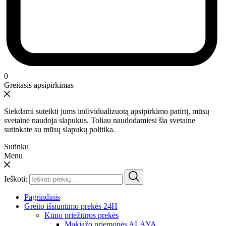
0
Greitasis apsipirkimas
Siekdami suteikti jums individualizuotą apsipirkimo patirtį, mūsų
svetainė naudoja slapukus. Toliau naudodamiesi šia svetaine
sutinkate su mūsų slapukų politika.
Sutinku
Menu
Ieškoti:
Pagrindinis
Greito išsiuntimo prekės 24H
Kūno priežiūros prekės
Makiažo priemonės ALAYA