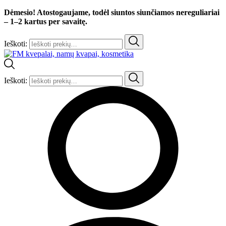
Dėmesio! Atostogaujame, todėl siuntos siunčiamos nereguliariai
– 1–2 kartus per savaitę.
Ieškoti:
Ieškoti: