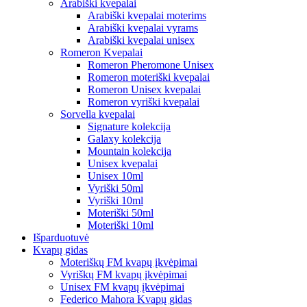
Arabiški kvepalai
Arabiški kvepalai moterims
Arabiški kvepalai vyrams
Arabiški kvepalai unisex
Romeron Kvepalai
Romeron Pheromone Unisex
Romeron moteriški kvepalai
Romeron Unisex kvepalai
Romeron vyriški kvepalai
Sorvella kvepalai
Signature kolekcija
Galaxy kolekcija
Mountain kolekcija
Unisex kvepalai
Unisex 10ml
Vyriški 50ml
Vyriški 10ml
Moteriški 50ml
Moteriški 10ml
Išparduotuvė
Kvapų gidas
Moteriškų FM kvapų įkvėpimai
Vyriškų FM kvapų įkvėpimai
Unisex FM kvapų įkvėpimai
Federico Mahora Kvapų gidas