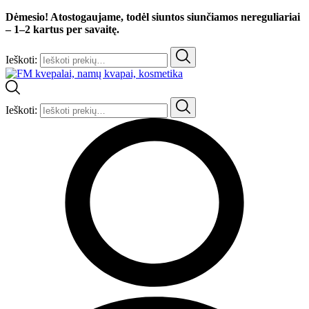
Dėmesio! Atostogaujame, todėl siuntos siunčiamos nereguliariai
– 1–2 kartus per savaitę.
Ieškoti:
Ieškoti: