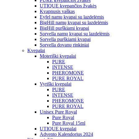
PURE kvepančios žvakės
UTIQUE kvepančios žvakės
Kvapnusis vaškas
Eyfel namų kvapai su lazdelėmis
BigHill namų kvapai su lazdelėmis
BigHill purškiami kvapai
Sorvella namų kvapai su lazdelėmis
Sorvella purškiami kvapai
Sorvella dovanų rinkiniai
Kvepalai
Moteriški kvepalai
PURE
INTENSE
PHEROMONE
PURE ROYAL
Vyriški kvepalai
PURE
INTENSE
PHEROMONE
PURE ROYAL
Unisex Pure Royal
Pure Royal
Pure Royal 15ml
UTIQUE kvepalai
Advento Kalendorius 2024