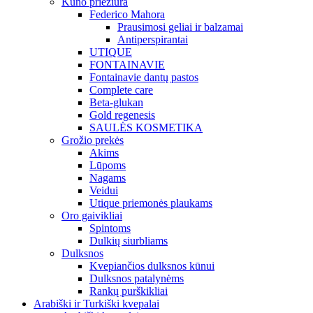
Kūno priežiūra
Federico Mahora
Prausimosi geliai ir balzamai
Antiperspirantai
UTIQUE
FONTAINAVIE
Fontainavie dantų pastos
Complete care
Beta-glukan
Gold regenesis
SAULĖS KOSMETIKA
Grožio prekės
Akims
Lūpoms
Nagams
Veidui
Utique priemonės plaukams
Oro gaivikliai
Spintoms
Dulkių siurbliams
Dulksnos
Kvepiančios dulksnos kūnui
Dulksnos patalynėms
Rankų purškikliai
Arabiški ir Turkiški kvepalai