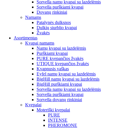
Sorvella namų kvapai su lazdelėmis
Sorvella purškiami kvapai
Dovanų rinkiniai
Namams
Patalynės dulksnos
Dulkių siurblio kvapai
Žvakės
Asortimentas
Kvapai namams
Namų kvapai su lazdelėmis
Purškiami kvapai
PURE kvepančios žvakės
UTIQUE kvepančios žvakės
Kvapnusis vaškas
Eyfel namų kvapai su lazdelėmis
BigHill namų kvapai su lazdelėmis
BigHill purškiami kvapai
Sorvella namų kvapai su lazdelėmis
Sorvella purškiami kvapai
Sorvella dovanų rinkiniai
Kvepalai
Moteriški kvepalai
PURE
INTENSE
PHEROMONE