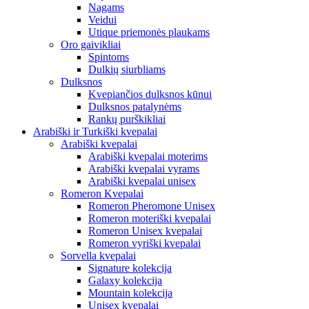
Nagams
Veidui
Utique priemonės plaukams
Oro gaivikliai
Spintoms
Dulkių siurbliams
Dulksnos
Kvepiančios dulksnos kūnui
Dulksnos patalynėms
Rankų purškikliai
Arabiški ir Turkiški kvepalai
Arabiški kvepalai
Arabiški kvepalai moterims
Arabiški kvepalai vyrams
Arabiški kvepalai unisex
Romeron Kvepalai
Romeron Pheromone Unisex
Romeron moteriški kvepalai
Romeron Unisex kvepalai
Romeron vyriški kvepalai
Sorvella kvepalai
Signature kolekcija
Galaxy kolekcija
Mountain kolekcija
Unisex kvepalai