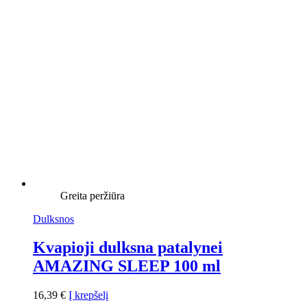
Greita peržiūra
Dulksnos
Kvapioji dulksna patalynei
AMAZING SLEEP 100 ml
16,39
€
Į krepšelį