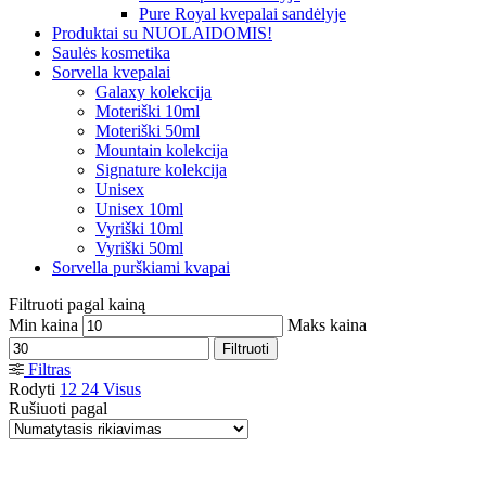
Pure Royal kvepalai sandėlyje
Produktai su NUOLAIDOMIS!
Saulės kosmetika
Sorvella kvepalai
Galaxy kolekcija
Moteriški 10ml
Moteriški 50ml
Mountain kolekcija
Signature kolekcija
Unisex
Unisex 10ml
Vyriški 10ml
Vyriški 50ml
Sorvella purškiami kvapai
Filtruoti pagal kainą
Min kaina
Maks kaina
Filtruoti
Filtras
Rodyti
12
24
Visus
Rušiuoti pagal