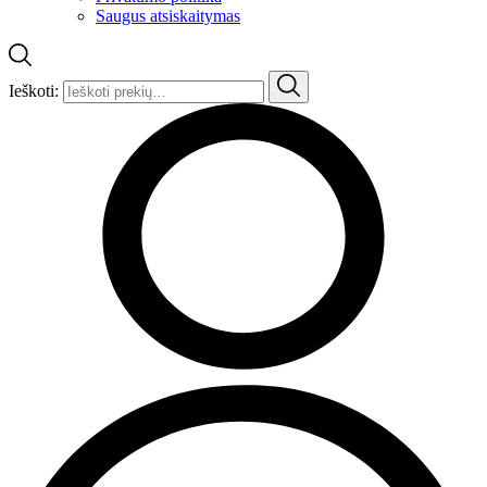
Saugus atsiskaitymas
Ieškoti: