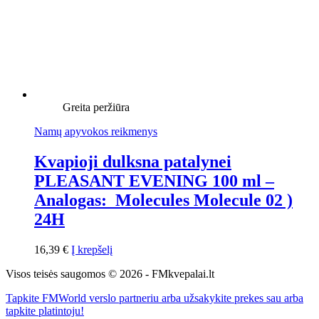
Greita peržiūra
Namų apyvokos reikmenys
Kvapioji dulksna patalynei
PLEASANT EVENING 100 ml –
Analogas: Molecules Molecule 02 )
24H
16,39
€
Į krepšelį
Visos teisės saugomos © 2026 - FMkvepalai.lt
Tapkite FMWorld verslo partneriu arba užsakykite prekes sau arba
tapkite platintoju!