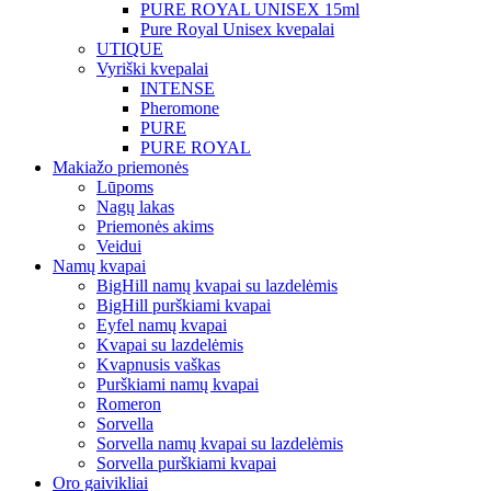
PURE ROYAL UNISEX 15ml
Pure Royal Unisex kvepalai
UTIQUE
Vyriški kvepalai
INTENSE
Pheromone
PURE
PURE ROYAL
Makiažo priemonės
Lūpoms
Nagų lakas
Priemonės akims
Veidui
Namų kvapai
BigHill namų kvapai su lazdelėmis
BigHill purškiami kvapai
Eyfel namų kvapai
Kvapai su lazdelėmis
Kvapnusis vaškas
Purškiami namų kvapai
Romeron
Sorvella
Sorvella namų kvapai su lazdelėmis
Sorvella purškiami kvapai
Oro gaivikliai