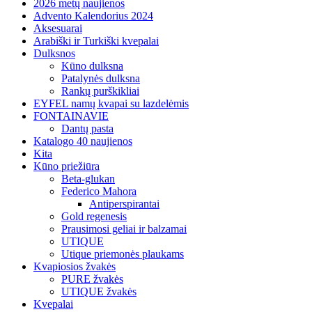
2026 metų naujienos
Advento Kalendorius 2024
Aksesuarai
Arabiški ir Turkiški kvepalai
Dulksnos
Kūno dulksna
Patalynės dulksna
Rankų purškikliai
EYFEL namų kvapai su lazdelėmis
FONTAINAVIE
Dantų pasta
Katalogo 40 naujienos
Kita
Kūno priežiūra
Beta-glukan
Federico Mahora
Antiperspirantai
Gold regenesis
Prausimosi geliai ir balzamai
UTIQUE
Utique priemonės plaukams
Kvapiosios žvakės
PURE žvakės
UTIQUE žvakės
Kvepalai