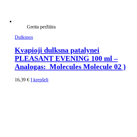
Greita peržiūra
Dulksnos
Kvapioji dulksna patalynei
PLEASANT EVENING 100 ml –
Analogas: Molecules Molecule 02 )
16,39
€
Į krepšelį