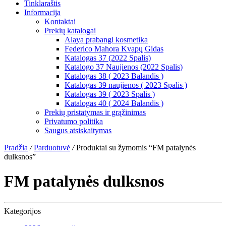
Tinklaraštis
Informacija
Kontaktai
Prekių katalogai
Alaya prabangi kosmetika
Federico Mahora Kvapų Gidas
Katalogas 37 (2022 Spalis)
Katalogo 37 Naujienos (2022 Spalis)
Katalogas 38 ( 2023 Balandis )
Katalogas 39 naujienos ( 2023 Spalis )
Katalogas 39 ( 2023 Spalis )
Katalogas 40 ( 2024 Balandis )
Prekių pristatymas ir grąžinimas
Privatumo politika
Saugus atsiskaitymas
Pradžia
/
Parduotuvė
/
Produktai su žymomis “FM patalynės
dulksnos”
FM patalynės dulksnos
Kategorijos