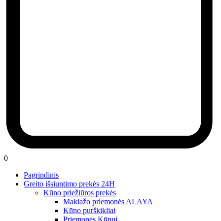
0
Pagrindinis
Greito išsiuntimo prekės 24H
Kūno priežiūros prekės
Makiažo priemonės ALAYA
Kūno purškikliai
Priemonės Kūnui