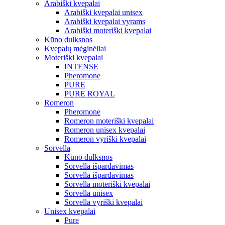
Arabiški kvepalai
Arabiški kvepalai unisex
Arabiški kvepalai vyrams
Arabiški moteriški kvepalai
Kūno dulksnos
Kvepalų mėginėliai
Moteriški kvepalai
INTENSE
Pheromone
PURE
PURE ROYAL
Romeron
Pheromone
Romeron moteriški kvepalai
Romeron unisex kvepalai
Romeron vyriški kvepalai
Sorvella
Kūno dulksnos
Sorvella išpardavimas
Sorvella išpardavimas
Sorvella moteriški kvepalai
Sorvella unisex
Sorvella vyriški kvepalai
Unisex kvepalai
Pure