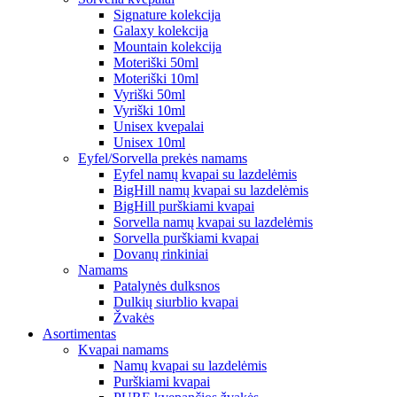
Signature kolekcija
Galaxy kolekcija
Mountain kolekcija
Moteriški 50ml
Moteriški 10ml
Vyriški 50ml
Vyriški 10ml
Unisex kvepalai
Unisex 10ml
Eyfel/Sorvella prekės namams
Eyfel namų kvapai su lazdelėmis
BigHill namų kvapai su lazdelėmis
BigHill purškiami kvapai
Sorvella namų kvapai su lazdelėmis
Sorvella purškiami kvapai
Dovanų rinkiniai
Namams
Patalynės dulksnos
Dulkių siurblio kvapai
Žvakės
Asortimentas
Kvapai namams
Namų kvapai su lazdelėmis
Purškiami kvapai