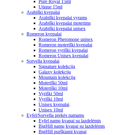
Pure Royal 15ml
Utique 15ml
Arabiški kvepalai
Arabiški kvepalai vyrams
Arabiški kvepalai moterims
Arabiški kvepalai unisex
Romeron kvepalai
Romeron Pheromone unisex
Romeron moteriški kvepalai
Romeron vyriški kvepalai
Romeron Unisex kvepalai
Sorvella kvepalai
Signature kolekcija
Galaxy kolekcija
Mountain kolekcija
Moteriški 50ml
Moteriški 10ml
Vyriški 50ml
Vyriški 10ml
Unisex kvepalai
Unisex 10ml
Eyfel/Sorvella prekės namams
Eyfel namų kvapai su lazdelėmis
BigHill namų kvapai su lazdelėmis
BigHill purškiami kvapai