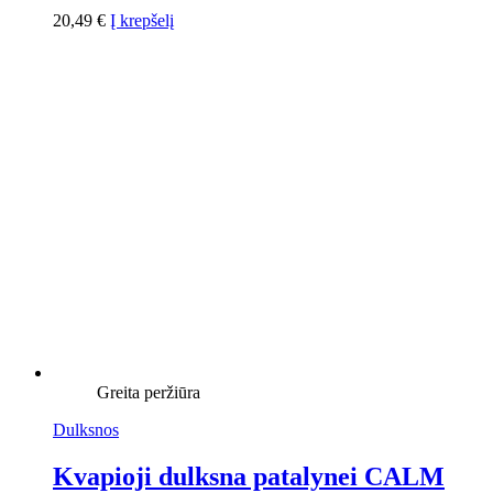
20,49
€
Į krepšelį
Greita peržiūra
Dulksnos
Kvapioji dulksna patalynei CALM