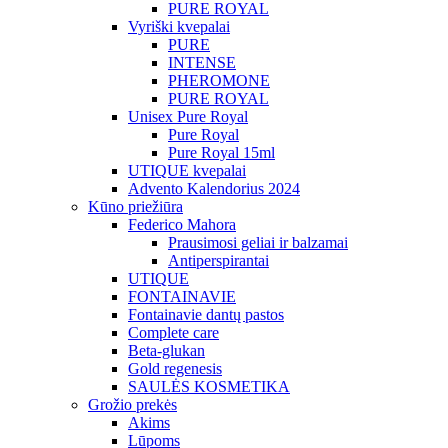
PURE ROYAL
Vyriški kvepalai
PURE
INTENSE
PHEROMONE
PURE ROYAL
Unisex Pure Royal
Pure Royal
Pure Royal 15ml
UTIQUE kvepalai
Advento Kalendorius 2024
Kūno priežiūra
Federico Mahora
Prausimosi geliai ir balzamai
Antiperspirantai
UTIQUE
FONTAINAVIE
Fontainavie dantų pastos
Complete care
Beta-glukan
Gold regenesis
SAULĖS KOSMETIKA
Grožio prekės
Akims
Lūpoms