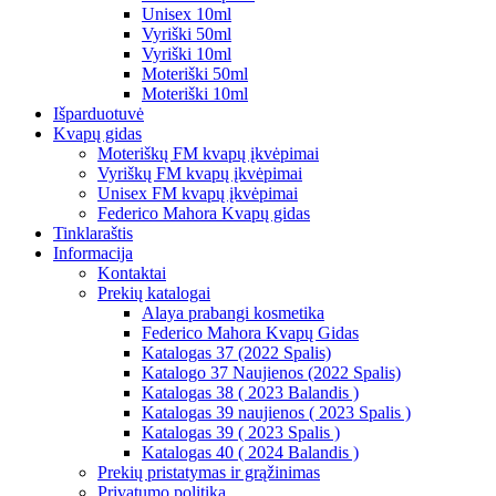
Unisex 10ml
Vyriški 50ml
Vyriški 10ml
Moteriški 50ml
Moteriški 10ml
Išparduotuvė
Kvapų gidas
Moteriškų FM kvapų įkvėpimai
Vyriškų FM kvapų įkvėpimai
Unisex FM kvapų įkvėpimai
Federico Mahora Kvapų gidas
Tinklaraštis
Informacija
Kontaktai
Prekių katalogai
Alaya prabangi kosmetika
Federico Mahora Kvapų Gidas
Katalogas 37 (2022 Spalis)
Katalogo 37 Naujienos (2022 Spalis)
Katalogas 38 ( 2023 Balandis )
Katalogas 39 naujienos ( 2023 Spalis )
Katalogas 39 ( 2023 Spalis )
Katalogas 40 ( 2024 Balandis )
Prekių pristatymas ir grąžinimas
Privatumo politika