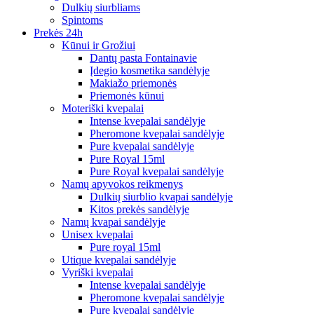
Dulkių siurbliams
Spintoms
Prekės 24h
Kūnui ir Grožiui
Dantų pasta Fontainavie
Įdegio kosmetika sandėlyje
Makiažo priemonės
Priemonės kūnui
Moteriški kvepalai
Intense kvepalai sandėlyje
Pheromone kvepalai sandėlyje
Pure kvepalai sandėlyje
Pure Royal 15ml
Pure Royal kvepalai sandėlyje
Namų apyvokos reikmenys
Dulkių siurblio kvapai sandėlyje
Kitos prekės sandėlyje
Namų kvapai sandėlyje
Unisex kvepalai
Pure royal 15ml
Utique kvepalai sandėlyje
Vyriški kvepalai
Intense kvepalai sandėlyje
Pheromone kvepalai sandėlyje
Pure kvepalai sandėlyje