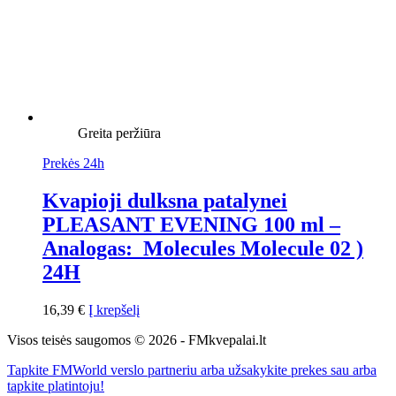
Greita peržiūra
Prekės 24h
Kvapioji dulksna patalynei
PLEASANT EVENING 100 ml –
Analogas: Molecules Molecule 02 )
24H
16,39
€
Į krepšelį
Visos teisės saugomos © 2026 - FMkvepalai.lt
Tapkite FMWorld verslo partneriu arba užsakykite prekes sau arba
tapkite platintoju!