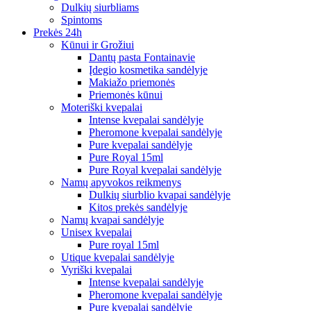
Dulkių siurbliams
Spintoms
Prekės 24h
Kūnui ir Grožiui
Dantų pasta Fontainavie
Įdegio kosmetika sandėlyje
Makiažo priemonės
Priemonės kūnui
Moteriški kvepalai
Intense kvepalai sandėlyje
Pheromone kvepalai sandėlyje
Pure kvepalai sandėlyje
Pure Royal 15ml
Pure Royal kvepalai sandėlyje
Namų apyvokos reikmenys
Dulkių siurblio kvapai sandėlyje
Kitos prekės sandėlyje
Namų kvapai sandėlyje
Unisex kvepalai
Pure royal 15ml
Utique kvepalai sandėlyje
Vyriški kvepalai
Intense kvepalai sandėlyje
Pheromone kvepalai sandėlyje
Pure kvepalai sandėlyje