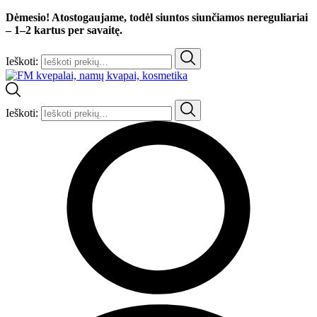
Dėmesio! Atostogaujame, todėl siuntos siunčiamos nereguliariai
– 1–2 kartus per savaitę.
Ieškoti:
Ieškoti: