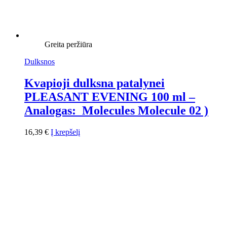
Greita peržiūra
Dulksnos
Kvapioji dulksna patalynei
PLEASANT EVENING 100 ml –
Analogas: Molecules Molecule 02 )
16,39
€
Į krepšelį