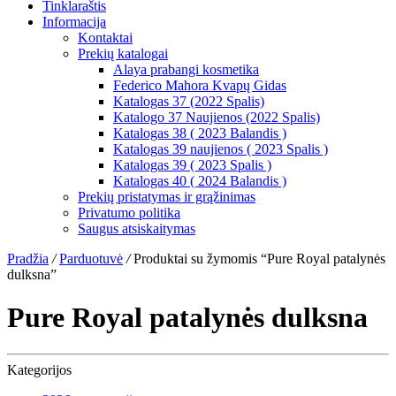
Tinklaraštis
Informacija
Kontaktai
Prekių katalogai
Alaya prabangi kosmetika
Federico Mahora Kvapų Gidas
Katalogas 37 (2022 Spalis)
Katalogo 37 Naujienos (2022 Spalis)
Katalogas 38 ( 2023 Balandis )
Katalogas 39 naujienos ( 2023 Spalis )
Katalogas 39 ( 2023 Spalis )
Katalogas 40 ( 2024 Balandis )
Prekių pristatymas ir grąžinimas
Privatumo politika
Saugus atsiskaitymas
Pradžia
/
Parduotuvė
/
Produktai su žymomis “Pure Royal patalynės
dulksna”
Pure Royal patalynės dulksna
Kategorijos