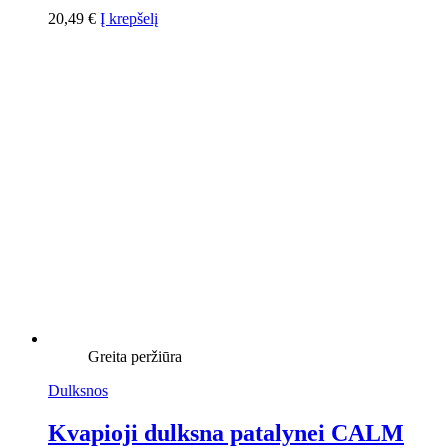
20,49
€
Į krepšelį
Greita peržiūra
Dulksnos
Kvapioji dulksna patalynei CALM