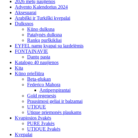
2026 metų naujienos
Advento Kalendorius 2024
Aksesuarai
Arabiški ir Turkiški kvepalai
Dulksnos
Kūno dulksna
Patalynės dulksna
Rankų purškikliai
EYFEL namų kvapai su lazdelėmis
FONTAINAVIE
Dantų pasta
Katalogo 40 naujienos
Kita
Kūno priežiūra
Beta-glukan
Federico Mahora
Antiperspirantai
Gold regenesis
Prausimosi geliai ir balzamai
UTIQUE
Utique priemonės plaukams
Kvapiosios žvakės
PURE žvakės
UTIQUE žvakės
Kvepalai