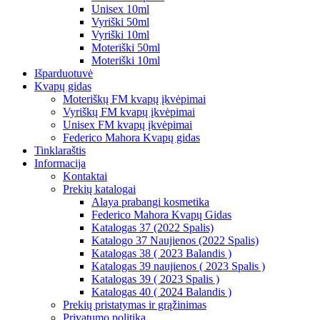
Unisex 10ml
Vyriški 50ml
Vyriški 10ml
Moteriški 50ml
Moteriški 10ml
Išparduotuvė
Kvapų gidas
Moteriškų FM kvapų įkvėpimai
Vyriškų FM kvapų įkvėpimai
Unisex FM kvapų įkvėpimai
Federico Mahora Kvapų gidas
Tinklaraštis
Informacija
Kontaktai
Prekių katalogai
Alaya prabangi kosmetika
Federico Mahora Kvapų Gidas
Katalogas 37 (2022 Spalis)
Katalogo 37 Naujienos (2022 Spalis)
Katalogas 38 ( 2023 Balandis )
Katalogas 39 naujienos ( 2023 Spalis )
Katalogas 39 ( 2023 Spalis )
Katalogas 40 ( 2024 Balandis )
Prekių pristatymas ir grąžinimas
Privatumo politika