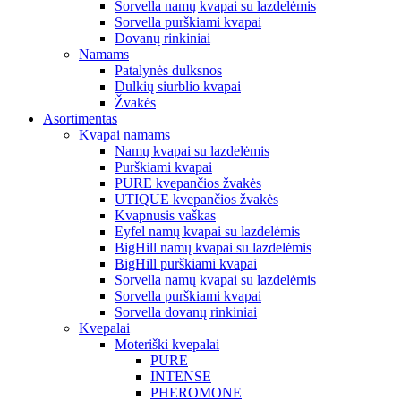
Sorvella namų kvapai su lazdelėmis
Sorvella purškiami kvapai
Dovanų rinkiniai
Namams
Patalynės dulksnos
Dulkių siurblio kvapai
Žvakės
Asortimentas
Kvapai namams
Namų kvapai su lazdelėmis
Purškiami kvapai
PURE kvepančios žvakės
UTIQUE kvepančios žvakės
Kvapnusis vaškas
Eyfel namų kvapai su lazdelėmis
BigHill namų kvapai su lazdelėmis
BigHill purškiami kvapai
Sorvella namų kvapai su lazdelėmis
Sorvella purškiami kvapai
Sorvella dovanų rinkiniai
Kvepalai
Moteriški kvepalai
PURE
INTENSE
PHEROMONE