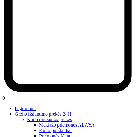
0
Pagrindinis
Greito išsiuntimo prekės 24H
Kūno priežiūros prekės
Makiažo priemonės ALAYA
Kūno purškikliai
Priemonės Kūnui