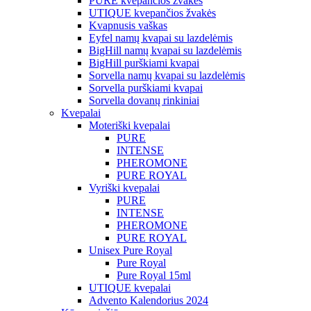
PURE kvepančios žvakės
UTIQUE kvepančios žvakės
Kvapnusis vaškas
Eyfel namų kvapai su lazdelėmis
BigHill namų kvapai su lazdelėmis
BigHill purškiami kvapai
Sorvella namų kvapai su lazdelėmis
Sorvella purškiami kvapai
Sorvella dovanų rinkiniai
Kvepalai
Moteriški kvepalai
PURE
INTENSE
PHEROMONE
PURE ROYAL
Vyriški kvepalai
PURE
INTENSE
PHEROMONE
PURE ROYAL
Unisex Pure Royal
Pure Royal
Pure Royal 15ml
UTIQUE kvepalai
Advento Kalendorius 2024