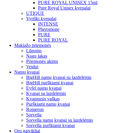
PURE ROYAL UNISEX 15ml
Pure Royal Unisex kvepalai
UTIQUE
Vyriški kvepalai
INTENSE
Pheromone
PURE
PURE ROYAL
Makiažo priemonės
Lūpoms
Nagų lakas
Priemonės akims
Veidui
Namų kvapai
BigHill namų kvapai su lazdelėmis
BigHill purškiami kvapai
Eyfel namų kvapai
Kvapai su lazdelėmis
Kvapnusis vaškas
Purškiami namų kvapai
Romeron
Sorvella
Sorvella namų kvapai su lazdelėmis
Sorvella purškiami kvapai
Oro gaivikliai