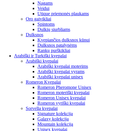
Nagams
Veidui
Utique priemonės plaukams
Oro gaivikliai
Spintoms
Dulkių siurbliams
Dulksnos
Kvepiančios dulksnos kūnui
Dulksnos patalynėms
Rankų purškikliai
Arabiški ir Turkiški kvepalai
Arabiški kvepalai
Arabiški kvepalai moterims
Arabiški kvepalai vyrams
Arabiški kvepalai unisex
Romeron Kvepalai
Romeron Pheromone Unisex
Romeron moteriški kvepalai
Romeron Unisex kvepalai
Romeron vyriški kvepalai
Sorvella kvepalai
Signature kolekcija
Galaxy kolekcija
Mountain kolekcija
Unisex kvepalai