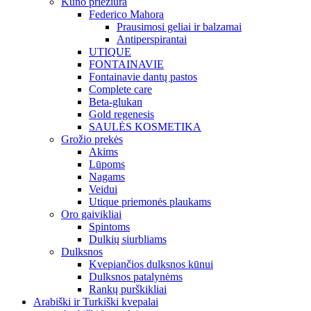
Kūno priežiūra
Federico Mahora
Prausimosi geliai ir balzamai
Antiperspirantai
UTIQUE
FONTAINAVIE
Fontainavie dantų pastos
Complete care
Beta-glukan
Gold regenesis
SAULĖS KOSMETIKA
Grožio prekės
Akims
Lūpoms
Nagams
Veidui
Utique priemonės plaukams
Oro gaivikliai
Spintoms
Dulkių siurbliams
Dulksnos
Kvepiančios dulksnos kūnui
Dulksnos patalynėms
Rankų purškikliai
Arabiški ir Turkiški kvepalai