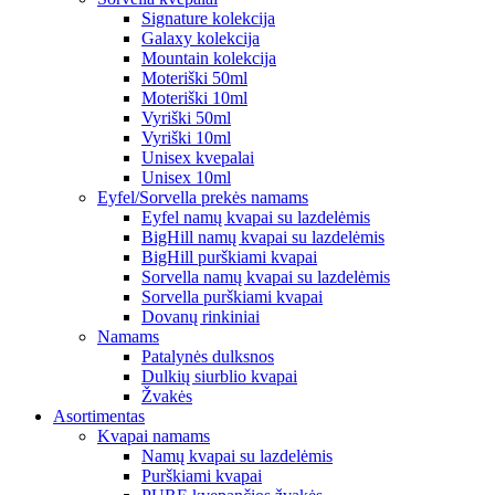
Signature kolekcija
Galaxy kolekcija
Mountain kolekcija
Moteriški 50ml
Moteriški 10ml
Vyriški 50ml
Vyriški 10ml
Unisex kvepalai
Unisex 10ml
Eyfel/Sorvella prekės namams
Eyfel namų kvapai su lazdelėmis
BigHill namų kvapai su lazdelėmis
BigHill purškiami kvapai
Sorvella namų kvapai su lazdelėmis
Sorvella purškiami kvapai
Dovanų rinkiniai
Namams
Patalynės dulksnos
Dulkių siurblio kvapai
Žvakės
Asortimentas
Kvapai namams
Namų kvapai su lazdelėmis
Purškiami kvapai