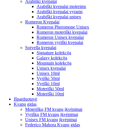
Arabiški kvepalai
Arabiški kvepalai moterims
Arabiški kvepalai vyrams
Arabiški kvepalai unisex
Romeron Kvepalai
Romeron Pheromone Unisex
Romeron moteriški kvepalai
Romeron Unisex kvepalai
Romeron vyriški kvepalai
Sorvella kvepalai
Signature kolekcija
Galaxy kolekcija
Mountain kolekcija
Unisex kvepalai
Unisex 10ml
Vyriški 50ml
Vyriški 10ml
Moteriški 50ml
Moteriški 10ml
Išparduotuvė
Kvapų gidas
Moteriškų FM kvapų įkvėpimai
Vyriškų FM kvapų įkvėpimai
Unisex FM kvapų įkvėpimai
Federico Mahora Kvapų gidas