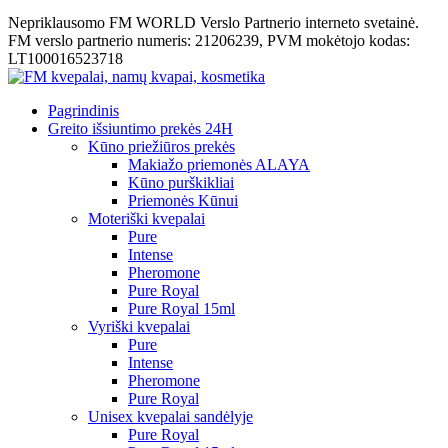
Nepriklausomo FM WORLD Verslo Partnerio interneto svetainė.
FM verslo partnerio numeris: 21206239, PVM mokėtojo kodas:
LT100016523718
Pagrindinis
Greito išsiuntimo prekės 24H
Kūno priežiūros prekės
Makiažo priemonės ALAYA
Kūno purškikliai
Priemonės Kūnui
Moteriški kvepalai
Pure
Intense
Pheromone
Pure Royal
Pure Royal 15ml
Vyriški kvepalai
Pure
Intense
Pheromone
Pure Royal
Unisex kvepalai sandėlyje
Pure Royal