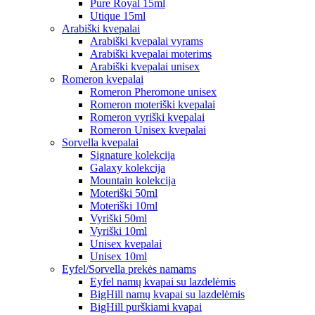
Pure Royal 15ml
Utique 15ml
Arabiški kvepalai
Arabiški kvepalai vyrams
Arabiški kvepalai moterims
Arabiški kvepalai unisex
Romeron kvepalai
Romeron Pheromone unisex
Romeron moteriški kvepalai
Romeron vyriški kvepalai
Romeron Unisex kvepalai
Sorvella kvepalai
Signature kolekcija
Galaxy kolekcija
Mountain kolekcija
Moteriški 50ml
Moteriški 10ml
Vyriški 50ml
Vyriški 10ml
Unisex kvepalai
Unisex 10ml
Eyfel/Sorvella prekės namams
Eyfel namų kvapai su lazdelėmis
BigHill namų kvapai su lazdelėmis
BigHill purškiami kvapai