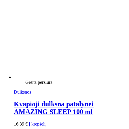
Greita peržiūra
Dulksnos
Kvapioji dulksna patalynei
AMAZING SLEEP 100 ml
16,39
€
Į krepšelį