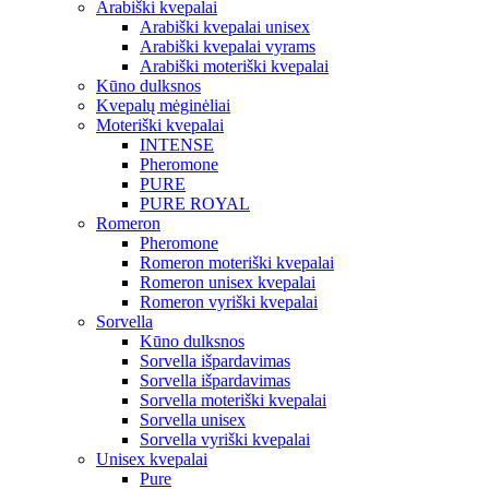
Arabiški kvepalai
Arabiški kvepalai unisex
Arabiški kvepalai vyrams
Arabiški moteriški kvepalai
Kūno dulksnos
Kvepalų mėginėliai
Moteriški kvepalai
INTENSE
Pheromone
PURE
PURE ROYAL
Romeron
Pheromone
Romeron moteriški kvepalai
Romeron unisex kvepalai
Romeron vyriški kvepalai
Sorvella
Kūno dulksnos
Sorvella išpardavimas
Sorvella išpardavimas
Sorvella moteriški kvepalai
Sorvella unisex
Sorvella vyriški kvepalai
Unisex kvepalai
Pure