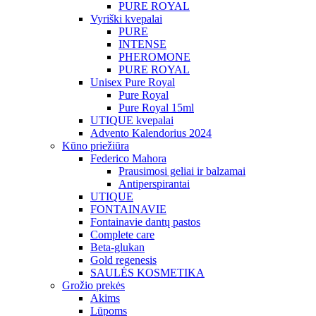
PURE ROYAL
Vyriški kvepalai
PURE
INTENSE
PHEROMONE
PURE ROYAL
Unisex Pure Royal
Pure Royal
Pure Royal 15ml
UTIQUE kvepalai
Advento Kalendorius 2024
Kūno priežiūra
Federico Mahora
Prausimosi geliai ir balzamai
Antiperspirantai
UTIQUE
FONTAINAVIE
Fontainavie dantų pastos
Complete care
Beta-glukan
Gold regenesis
SAULĖS KOSMETIKA
Grožio prekės
Akims
Lūpoms