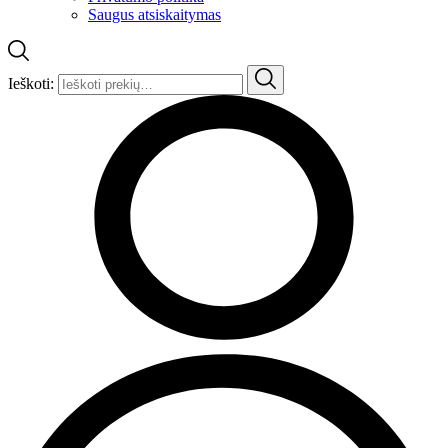
Saugus atsiskaitymas
Ieškoti: