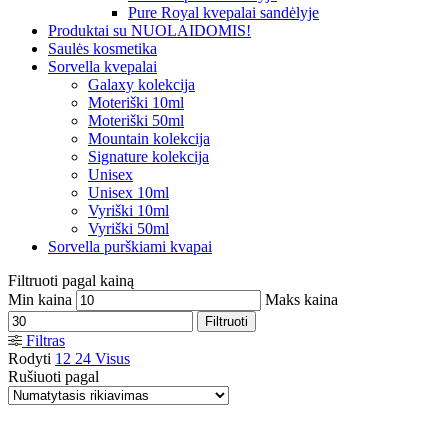
Pure Royal kvepalai sandėlyje
Produktai su NUOLAIDOMIS!
Saulės kosmetika
Sorvella kvepalai
Galaxy kolekcija
Moteriški 10ml
Moteriški 50ml
Mountain kolekcija
Signature kolekcija
Unisex
Unisex 10ml
Vyriški 10ml
Vyriški 50ml
Sorvella purškiami kvapai
Filtruoti pagal kainą
Min kaina
Maks kaina
Filtruoti
Filtras
Rodyti
12
24
Visus
Rušiuoti pagal