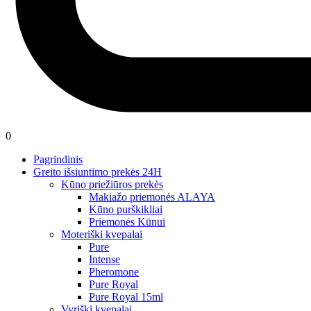
0
Pagrindinis
Greito išsiuntimo prekės 24H
Kūno priežiūros prekės
Makiažo priemonės ALAYA
Kūno purškikliai
Priemonės Kūnui
Moteriški kvepalai
Pure
Intense
Pheromone
Pure Royal
Pure Royal 15ml
Vyriški kvepalai