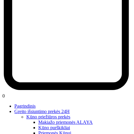
0
Pagrindinis
Greito išsiuntimo prekės 24H
Kūno priežiūros prekės
Makiažo priemonės ALAYA
Kūno purškikliai
Priemonės Kūnui