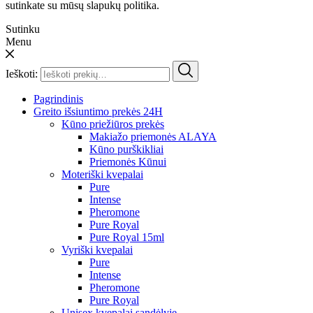
sutinkate su mūsų slapukų politika.
Sutinku
Menu
Ieškoti:
Pagrindinis
Greito išsiuntimo prekės 24H
Kūno priežiūros prekės
Makiažo priemonės ALAYA
Kūno purškikliai
Priemonės Kūnui
Moteriški kvepalai
Pure
Intense
Pheromone
Pure Royal
Pure Royal 15ml
Vyriški kvepalai
Pure
Intense
Pheromone
Pure Royal
Unisex kvepalai sandėlyje