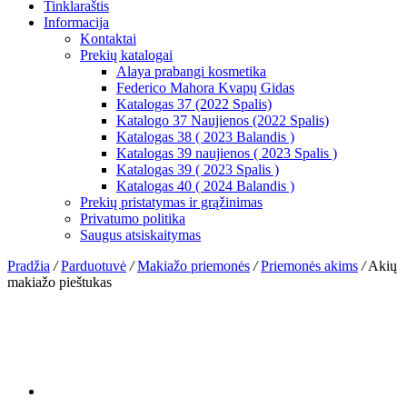
Tinklaraštis
Informacija
Kontaktai
Prekių katalogai
Alaya prabangi kosmetika
Federico Mahora Kvapų Gidas
Katalogas 37 (2022 Spalis)
Katalogo 37 Naujienos (2022 Spalis)
Katalogas 38 ( 2023 Balandis )
Katalogas 39 naujienos ( 2023 Spalis )
Katalogas 39 ( 2023 Spalis )
Katalogas 40 ( 2024 Balandis )
Prekių pristatymas ir grąžinimas
Privatumo politika
Saugus atsiskaitymas
Pradžia
/
Parduotuvė
/
Makiažo priemonės
/
Priemonės akims
/
Akių
makiažo pieštukas