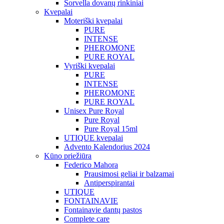
Sorvella dovanų rinkiniai
Kvepalai
Moteriški kvepalai
PURE
INTENSE
PHEROMONE
PURE ROYAL
Vyriški kvepalai
PURE
INTENSE
PHEROMONE
PURE ROYAL
Unisex Pure Royal
Pure Royal
Pure Royal 15ml
UTIQUE kvepalai
Advento Kalendorius 2024
Kūno priežiūra
Federico Mahora
Prausimosi geliai ir balzamai
Antiperspirantai
UTIQUE
FONTAINAVIE
Fontainavie dantų pastos
Complete care