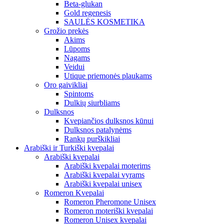
Beta-glukan
Gold regenesis
SAULĖS KOSMETIKA
Grožio prekės
Akims
Lūpoms
Nagams
Veidui
Utique priemonės plaukams
Oro gaivikliai
Spintoms
Dulkių siurbliams
Dulksnos
Kvepiančios dulksnos kūnui
Dulksnos patalynėms
Rankų purškikliai
Arabiški ir Turkiški kvepalai
Arabiški kvepalai
Arabiški kvepalai moterims
Arabiški kvepalai vyrams
Arabiški kvepalai unisex
Romeron Kvepalai
Romeron Pheromone Unisex
Romeron moteriški kvepalai
Romeron Unisex kvepalai