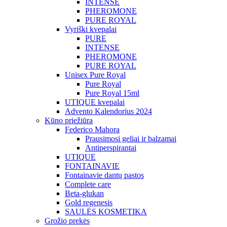
INTENSE
PHEROMONE
PURE ROYAL
Vyriški kvepalai
PURE
INTENSE
PHEROMONE
PURE ROYAL
Unisex Pure Royal
Pure Royal
Pure Royal 15ml
UTIQUE kvepalai
Advento Kalendorius 2024
Kūno priežiūra
Federico Mahora
Prausimosi geliai ir balzamai
Antiperspirantai
UTIQUE
FONTAINAVIE
Fontainavie dantų pastos
Complete care
Beta-glukan
Gold regenesis
SAULĖS KOSMETIKA
Grožio prekės