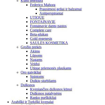
Kūno priežiūra
Federico Mahora
Prausimosi geliai ir balzamai
Antiperspirantai
UTIQUE
FONTAINAVIE
Fontainavie dantų pastos
Complete care
Beta-glukan
Gold regenesis
SAULĖS KOSMETIKA
Grožio prekės
Akims
Lūpoms
Nagams
Veidui
Utique priemonės plaukams
Oro gaivikliai
Spintoms
Dulkių siurbliams
Dulksnos
Kvepiančios dulksnos kūnui
Dulksnos patalynėms
Rankų purškikliai
Arabiški ir Turkiški kvepalai