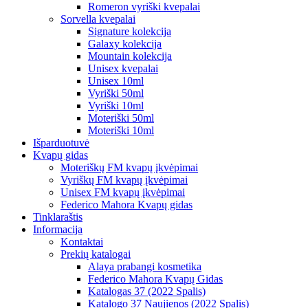
Romeron vyriški kvepalai
Sorvella kvepalai
Signature kolekcija
Galaxy kolekcija
Mountain kolekcija
Unisex kvepalai
Unisex 10ml
Vyriški 50ml
Vyriški 10ml
Moteriški 50ml
Moteriški 10ml
Išparduotuvė
Kvapų gidas
Moteriškų FM kvapų įkvėpimai
Vyriškų FM kvapų įkvėpimai
Unisex FM kvapų įkvėpimai
Federico Mahora Kvapų gidas
Tinklaraštis
Informacija
Kontaktai
Prekių katalogai
Alaya prabangi kosmetika
Federico Mahora Kvapų Gidas
Katalogas 37 (2022 Spalis)
Katalogo 37 Naujienos (2022 Spalis)