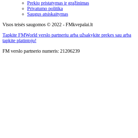
Prekių pristatymas ir grąžinimas
Privatumo politika
Saugus atsiskaitymas
Visos teisės saugomos © 2022 - FMkvepalai.lt
Tapkite FMWorld verslo partneriu arba užsakykite prekes sau arba
tapkite platintoju!
FM verslo partnerio numeris: 21206239