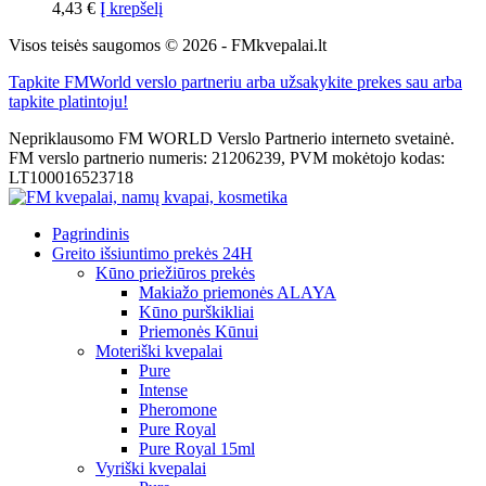
4,43
€
Į krepšelį
Visos teisės saugomos © 2026 - FMkvepalai.lt
Tapkite FMWorld verslo partneriu arba užsakykite prekes sau arba
tapkite platintoju!
Nepriklausomo FM WORLD Verslo Partnerio interneto svetainė.
FM verslo partnerio numeris: 21206239, PVM mokėtojo kodas:
LT100016523718
Pagrindinis
Greito išsiuntimo prekės 24H
Kūno priežiūros prekės
Makiažo priemonės ALAYA
Kūno purškikliai
Priemonės Kūnui
Moteriški kvepalai
Pure
Intense
Pheromone
Pure Royal
Pure Royal 15ml
Vyriški kvepalai