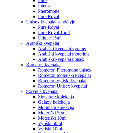
Pure
Intense
Pheromone
Pure Royal
Unisex kvepalai sandėlyje
Pure Royal
Pure Royal 15ml
Utique 15ml
Arabiški kvepalai
Arabiški kvepalai vyrams
Arabiški kvepalai moterims
Arabiški kvepalai unisex
Romeron kvepalai
Romeron Pheromone unisex
Romeron moteriški kvepalai
Romeron vyriški kvepalai
Romeron Unisex kvepalai
Sorvella kvepalai
Signature kolekcija
Galaxy kolekcija
Mountain kolekcija
Moteriški 50ml
Moteriški 10ml
Vyriški 50ml
Vyriški 10ml