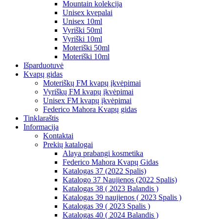
Mountain kolekcija
Unisex kvepalai
Unisex 10ml
Vyriški 50ml
Vyriški 10ml
Moteriški 50ml
Moteriški 10ml
Išparduotuvė
Kvapų gidas
Moteriškų FM kvapų įkvėpimai
Vyriškų FM kvapų įkvėpimai
Unisex FM kvapų įkvėpimai
Federico Mahora Kvapų gidas
Tinklaraštis
Informacija
Kontaktai
Prekių katalogai
Alaya prabangi kosmetika
Federico Mahora Kvapų Gidas
Katalogas 37 (2022 Spalis)
Katalogo 37 Naujienos (2022 Spalis)
Katalogas 38 ( 2023 Balandis )
Katalogas 39 naujienos ( 2023 Spalis )
Katalogas 39 ( 2023 Spalis )
Katalogas 40 ( 2024 Balandis )