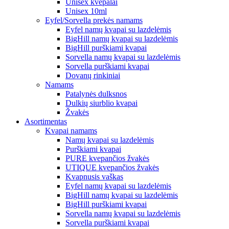
Unisex kvepalai
Unisex 10ml
Eyfel/Sorvella prekės namams
Eyfel namų kvapai su lazdelėmis
BigHill namų kvapai su lazdelėmis
BigHill purškiami kvapai
Sorvella namų kvapai su lazdelėmis
Sorvella purškiami kvapai
Dovanų rinkiniai
Namams
Patalynės dulksnos
Dulkių siurblio kvapai
Žvakės
Asortimentas
Kvapai namams
Namų kvapai su lazdelėmis
Purškiami kvapai
PURE kvepančios žvakės
UTIQUE kvepančios žvakės
Kvapnusis vaškas
Eyfel namų kvapai su lazdelėmis
BigHill namų kvapai su lazdelėmis
BigHill purškiami kvapai
Sorvella namų kvapai su lazdelėmis
Sorvella purškiami kvapai