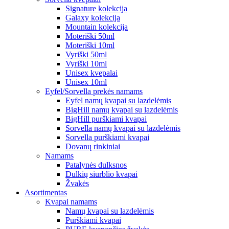
Signature kolekcija
Galaxy kolekcija
Mountain kolekcija
Moteriški 50ml
Moteriški 10ml
Vyriški 50ml
Vyriški 10ml
Unisex kvepalai
Unisex 10ml
Eyfel/Sorvella prekės namams
Eyfel namų kvapai su lazdelėmis
BigHill namų kvapai su lazdelėmis
BigHill purškiami kvapai
Sorvella namų kvapai su lazdelėmis
Sorvella purškiami kvapai
Dovanų rinkiniai
Namams
Patalynės dulksnos
Dulkių siurblio kvapai
Žvakės
Asortimentas
Kvapai namams
Namų kvapai su lazdelėmis
Purškiami kvapai