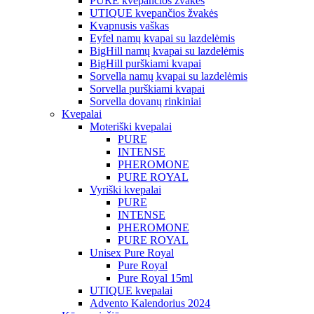
PURE kvepančios žvakės
UTIQUE kvepančios žvakės
Kvapnusis vaškas
Eyfel namų kvapai su lazdelėmis
BigHill namų kvapai su lazdelėmis
BigHill purškiami kvapai
Sorvella namų kvapai su lazdelėmis
Sorvella purškiami kvapai
Sorvella dovanų rinkiniai
Kvepalai
Moteriški kvepalai
PURE
INTENSE
PHEROMONE
PURE ROYAL
Vyriški kvepalai
PURE
INTENSE
PHEROMONE
PURE ROYAL
Unisex Pure Royal
Pure Royal
Pure Royal 15ml
UTIQUE kvepalai
Advento Kalendorius 2024