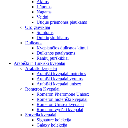
Akims
Lūpoms
Nagams
Veidui
Utique priemonės plaukams
Oro gaivikliai
Spintoms
Dulkių siurbliams
Dulksnos
Kvepiančios dulksnos kūnui
Dulksnos patalynėms
Rankų purškikliai
Arabiški ir Turkiški kvepalai
Arabiški kvepalai
Arabiški kvepalai moterims
Arabiški kvepalai vyrams
Arabiški kvepalai unisex
Romeron Kvepalai
Romeron Pheromone Unisex
Romeron moteriški kvepalai
Romeron Unisex kvepalai
Romeron vyriški kvepalai
Sorvella kvepalai
Signature kolekcija
Galaxy kolekcija