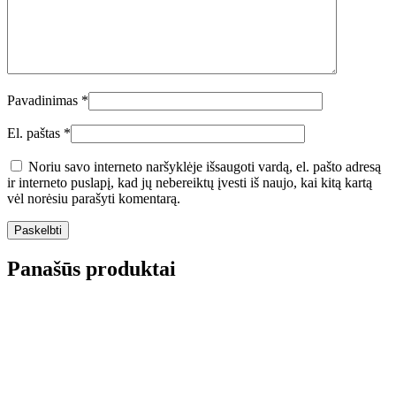
Pavadinimas
*
El. paštas
*
Noriu savo interneto naršyklėje išsaugoti vardą, el. pašto adresą
ir interneto puslapį, kad jų nebereiktų įvesti iš naujo, kai kitą kartą
vėl norėsiu parašyti komentarą.
Panašūs produktai