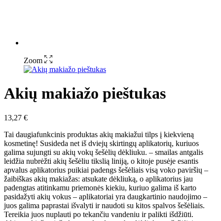
Zoom
Akių makiažo pieštukas
13,27
€
Tai daugiafunkcinis produktas akių makiažui tilps į kiekvieną
kosmetinę! Susideda net iš dviejų skirtingų aplikatorių, kuriuos
galima sujungti su akių vokų šešėlių dėkliuku. – smailas antgalis
leidžia nubrėžti akių šešėliu tikslią liniją, o kitoje pusėje esantis
apvalus aplikatorius puikiai padengs šešėliais visą voko paviršių –
žaibiškas akių makiažas: atsukate dėkliuką, o aplikatorius jau
padengtas atitinkamu priemonės kiekiu, kuriuo galima iš karto
pasidažyti akių vokus – aplikatoriai yra daugkartinio naudojimo –
juos galima paprastai išvalyti ir naudoti su kitos spalvos šešėliais.
Tereikia juos nuplauti po tekančiu vandeniu ir palikti išdžiūti.