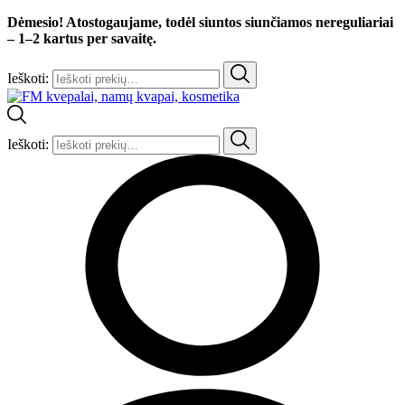
Dėmesio! Atostogaujame, todėl siuntos siunčiamos nereguliariai
– 1–2 kartus per savaitę.
Ieškoti:
Ieškoti: