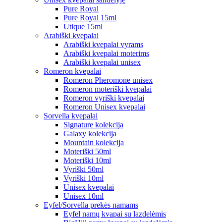
Pure Royal
Pure Royal 15ml
Utique 15ml
Arabiški kvepalai
Arabiški kvepalai vyrams
Arabiški kvepalai moterims
Arabiški kvepalai unisex
Romeron kvepalai
Romeron Pheromone unisex
Romeron moteriški kvepalai
Romeron vyriški kvepalai
Romeron Unisex kvepalai
Sorvella kvepalai
Signature kolekcija
Galaxy kolekcija
Mountain kolekcija
Moteriški 50ml
Moteriški 10ml
Vyriški 50ml
Vyriški 10ml
Unisex kvepalai
Unisex 10ml
Eyfel/Sorvella prekės namams
Eyfel namų kvapai su lazdelėmis