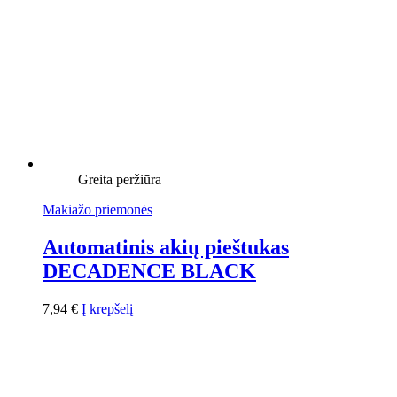
Greita peržiūra
Makiažo priemonės
Automatinis akių pieštukas
DECADENCE BLACK
7,94
€
Į krepšelį