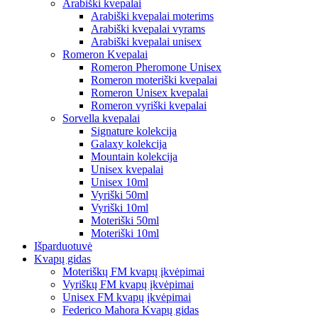
Arabiški kvepalai
Arabiški kvepalai moterims
Arabiški kvepalai vyrams
Arabiški kvepalai unisex
Romeron Kvepalai
Romeron Pheromone Unisex
Romeron moteriški kvepalai
Romeron Unisex kvepalai
Romeron vyriški kvepalai
Sorvella kvepalai
Signature kolekcija
Galaxy kolekcija
Mountain kolekcija
Unisex kvepalai
Unisex 10ml
Vyriški 50ml
Vyriški 10ml
Moteriški 50ml
Moteriški 10ml
Išparduotuvė
Kvapų gidas
Moteriškų FM kvapų įkvėpimai
Vyriškų FM kvapų įkvėpimai
Unisex FM kvapų įkvėpimai
Federico Mahora Kvapų gidas