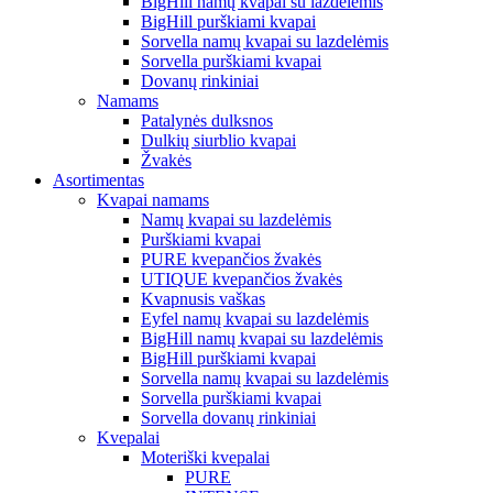
BigHill namų kvapai su lazdelėmis
BigHill purškiami kvapai
Sorvella namų kvapai su lazdelėmis
Sorvella purškiami kvapai
Dovanų rinkiniai
Namams
Patalynės dulksnos
Dulkių siurblio kvapai
Žvakės
Asortimentas
Kvapai namams
Namų kvapai su lazdelėmis
Purškiami kvapai
PURE kvepančios žvakės
UTIQUE kvepančios žvakės
Kvapnusis vaškas
Eyfel namų kvapai su lazdelėmis
BigHill namų kvapai su lazdelėmis
BigHill purškiami kvapai
Sorvella namų kvapai su lazdelėmis
Sorvella purškiami kvapai
Sorvella dovanų rinkiniai
Kvepalai
Moteriški kvepalai
PURE