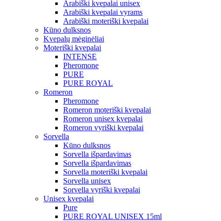
Arabiški kvepalai unisex
Arabiški kvepalai vyrams
Arabiški moteriški kvepalai
Kūno dulksnos
Kvepalų mėginėliai
Moteriški kvepalai
INTENSE
Pheromone
PURE
PURE ROYAL
Romeron
Pheromone
Romeron moteriški kvepalai
Romeron unisex kvepalai
Romeron vyriški kvepalai
Sorvella
Kūno dulksnos
Sorvella išpardavimas
Sorvella išpardavimas
Sorvella moteriški kvepalai
Sorvella unisex
Sorvella vyriški kvepalai
Unisex kvepalai
Pure
PURE ROYAL UNISEX 15ml