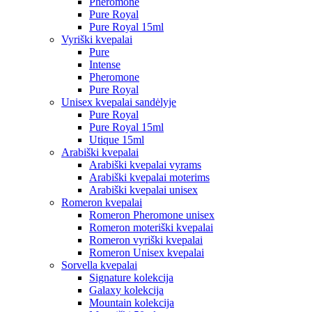
Pheromone
Pure Royal
Pure Royal 15ml
Vyriški kvepalai
Pure
Intense
Pheromone
Pure Royal
Unisex kvepalai sandėlyje
Pure Royal
Pure Royal 15ml
Utique 15ml
Arabiški kvepalai
Arabiški kvepalai vyrams
Arabiški kvepalai moterims
Arabiški kvepalai unisex
Romeron kvepalai
Romeron Pheromone unisex
Romeron moteriški kvepalai
Romeron vyriški kvepalai
Romeron Unisex kvepalai
Sorvella kvepalai
Signature kolekcija
Galaxy kolekcija
Mountain kolekcija