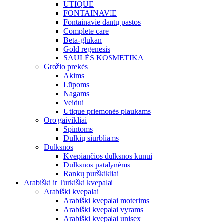
UTIQUE
FONTAINAVIE
Fontainavie dantų pastos
Complete care
Beta-glukan
Gold regenesis
SAULĖS KOSMETIKA
Grožio prekės
Akims
Lūpoms
Nagams
Veidui
Utique priemonės plaukams
Oro gaivikliai
Spintoms
Dulkių siurbliams
Dulksnos
Kvepiančios dulksnos kūnui
Dulksnos patalynėms
Rankų purškikliai
Arabiški ir Turkiški kvepalai
Arabiški kvepalai
Arabiški kvepalai moterims
Arabiški kvepalai vyrams
Arabiški kvepalai unisex