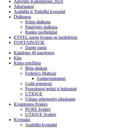
Advento Kalendorius 2024
Aksesuarai
Arabiški ir Turkiški kvepalai
Dulksnos
Kūno dulksna
Patalynės dulksna
Rankų purškikliai
EYFEL namų kvapai su lazdelėmis
FONTAINAVIE
Dantų pasta
Katalogo 40 naujienos
Kita
Kūno priežiūra
Beta-glukan
Federico Mahora
Antiperspirantai
Gold regenesis
Prausimosi geliai ir balzamai
UTIQUE
Utique priemonės plaukams
Kvapiosios žvakės
PURE žvakės
UTIQUE žvakės
Kvepalai
Arabiški kvepalai