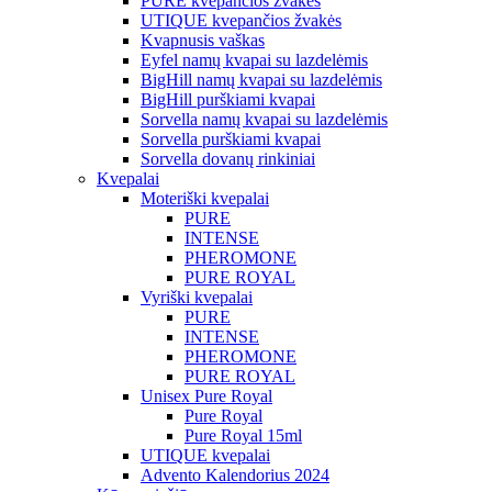
PURE kvepančios žvakės
UTIQUE kvepančios žvakės
Kvapnusis vaškas
Eyfel namų kvapai su lazdelėmis
BigHill namų kvapai su lazdelėmis
BigHill purškiami kvapai
Sorvella namų kvapai su lazdelėmis
Sorvella purškiami kvapai
Sorvella dovanų rinkiniai
Kvepalai
Moteriški kvepalai
PURE
INTENSE
PHEROMONE
PURE ROYAL
Vyriški kvepalai
PURE
INTENSE
PHEROMONE
PURE ROYAL
Unisex Pure Royal
Pure Royal
Pure Royal 15ml
UTIQUE kvepalai
Advento Kalendorius 2024