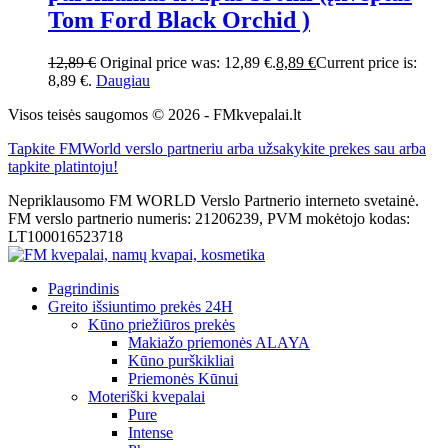
Tom Ford Black Orchid )
12,89
€
Original price was: 12,89 €.
8,89
€
Current price is:
8,89 €.
Daugiau
Visos teisės saugomos © 2026 - FMkvepalai.lt
Tapkite FMWorld verslo partneriu arba užsakykite prekes sau arba
tapkite platintoju!
Nepriklausomo FM WORLD Verslo Partnerio interneto svetainė.
FM verslo partnerio numeris: 21206239, PVM mokėtojo kodas:
LT100016523718
Pagrindinis
Greito išsiuntimo prekės 24H
Kūno priežiūros prekės
Makiažo priemonės ALAYA
Kūno purškikliai
Priemonės Kūnui
Moteriški kvepalai
Pure
Intense