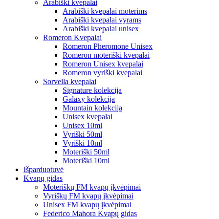
Arabiški kvepalai
Arabiški kvepalai moterims
Arabiški kvepalai vyrams
Arabiški kvepalai unisex
Romeron Kvepalai
Romeron Pheromone Unisex
Romeron moteriški kvepalai
Romeron Unisex kvepalai
Romeron vyriški kvepalai
Sorvella kvepalai
Signature kolekcija
Galaxy kolekcija
Mountain kolekcija
Unisex kvepalai
Unisex 10ml
Vyriški 50ml
Vyriški 10ml
Moteriški 50ml
Moteriški 10ml
Išparduotuvė
Kvapų gidas
Moteriškų FM kvapų įkvėpimai
Vyriškų FM kvapų įkvėpimai
Unisex FM kvapų įkvėpimai
Federico Mahora Kvapų gidas