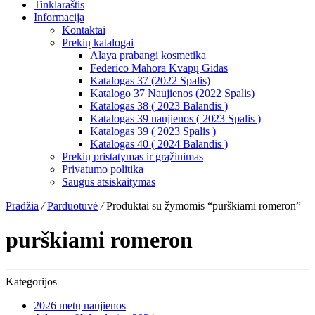
Tinklaraštis
Informacija
Kontaktai
Prekių katalogai
Alaya prabangi kosmetika
Federico Mahora Kvapų Gidas
Katalogas 37 (2022 Spalis)
Katalogo 37 Naujienos (2022 Spalis)
Katalogas 38 ( 2023 Balandis )
Katalogas 39 naujienos ( 2023 Spalis )
Katalogas 39 ( 2023 Spalis )
Katalogas 40 ( 2024 Balandis )
Prekių pristatymas ir grąžinimas
Privatumo politika
Saugus atsiskaitymas
Pradžia
/
Parduotuvė
/
Produktai su žymomis “purškiami romeron”
purškiami romeron
Kategorijos
2026 metų naujienos