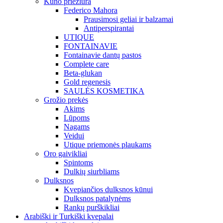
Kūno priežiūra
Federico Mahora
Prausimosi geliai ir balzamai
Antiperspirantai
UTIQUE
FONTAINAVIE
Fontainavie dantų pastos
Complete care
Beta-glukan
Gold regenesis
SAULĖS KOSMETIKA
Grožio prekės
Akims
Lūpoms
Nagams
Veidui
Utique priemonės plaukams
Oro gaivikliai
Spintoms
Dulkių siurbliams
Dulksnos
Kvepiančios dulksnos kūnui
Dulksnos patalynėms
Rankų purškikliai
Arabiški ir Turkiški kvepalai