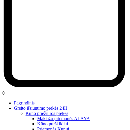
0
Pagrindinis
Greito išsiuntimo prekės 24H
Kūno priežiūros prekės
Makiažo priemonės ALAYA
Kūno purškikliai
Priemonės Kūnui