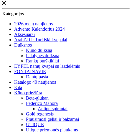
Kategorijos
2026 metų naujienos
Advento Kalendorius 2024
Aksesuarai
Arabiški ir Turkiški kvepalai
Dulksnos
Kūno dulksna
Patalynės dulksna
Rankų purškikliai
EYFEL namų kvapai su lazdelėmis
FONTAINAVIE
Dantų pasta
Katalogo 40 naujienos
Kita
Kūno priežiūra
Beta-glukan
Federico Mahora
Antiperspirantai
Gold regenesis
Prausimosi geliai ir balzamai
UTIQUE
Utique priemonės plaukams