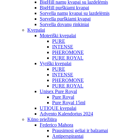
BigHill namų kvapai su lazdelėmis
BigHill purškiami kvapai
Sorvella namų kvapai su lazdelėmis
Sorvella purškiami kvapai
Sorvella dovanų rinkiniai
Kvepalai
Moteriški kvepalai
PURE
INTENSE
PHEROMONE
PURE ROYAL
Vyriški kvepalai
PURE
INTENSE
PHEROMONE
PURE ROYAL
Unisex Pure Royal
Pure Royal
Pure Royal 15ml
UTIQUE kvepalai
Advento Kalendorius 2024
Kūno priežiūra
Federico Mahora
Prausimosi geliai ir balzamai
Antiperspirantai