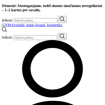
Dėmesio! Atostogaujame, todėl siuntos siunčiamos nereguliariai
– 1–2 kartus per savaitę.
Ieškoti:
Ieškoti: