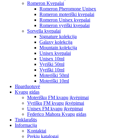
Romeron Kvepalai
Romeron Pheromone Unisex
Romeron moteriški kvepalai
Romeron Unisex kvepalai
Romeron vyriški kvepalai
Sorvella kvepalai
Signature kolekcija
Galaxy kolekcija
Mountain kolekcija
Unisex kvepalai
Unisex 10ml
Vyriški 50ml
Vyriški 10ml
Moteriški 50ml
Moteriški 10ml
Išparduotuvė
Kvapų gidas
Moteriškų FM kvapų įkvėpimai
Vyriškų FM kvapų įkvėpimai
Unisex FM kvapų įkvėpimai
Federico Mahora Kvapų gidas
Tinklaraštis
Informacija
Kontaktai
Prekių katalogai