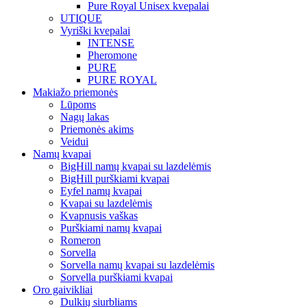
Pure Royal Unisex kvepalai
UTIQUE
Vyriški kvepalai
INTENSE
Pheromone
PURE
PURE ROYAL
Makiažo priemonės
Lūpoms
Nagų lakas
Priemonės akims
Veidui
Namų kvapai
BigHill namų kvapai su lazdelėmis
BigHill purškiami kvapai
Eyfel namų kvapai
Kvapai su lazdelėmis
Kvapnusis vaškas
Purškiami namų kvapai
Romeron
Sorvella
Sorvella namų kvapai su lazdelėmis
Sorvella purškiami kvapai
Oro gaivikliai
Dulkių siurbliams