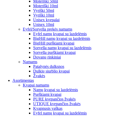
Moteriški 50ml
Moteriški 10ml
Vyriški 50ml
Vyriški 10ml
Unisex kvepalai
Unisex 10ml
Eyfel/Sorvella prekės namams
Eyfel namų kvapai su lazdelėmis
BigHill namų kvapai su lazdelėmis
BigHill purškiami kvapai
Sorvella namų kvapai su lazdelėmis
Sorvella purškiami kvapai
Dovanų rinkiniai
Namams
Patalynės dulksnos
Dulkių siurblio kvapai
Žvakės
Asortimentas
Kvapai namams
Namų kvapai su lazdelėmis
Purškiami kvapai
PURE kvepančios žvakės
UTIQUE kvepančios žvakės
Kvapnusis vaškas
Eyfel namų kvapai su lazdelėmis