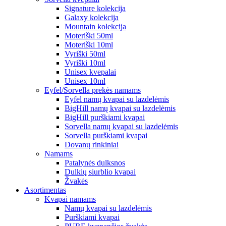
Signature kolekcija
Galaxy kolekcija
Mountain kolekcija
Moteriški 50ml
Moteriški 10ml
Vyriški 50ml
Vyriški 10ml
Unisex kvepalai
Unisex 10ml
Eyfel/Sorvella prekės namams
Eyfel namų kvapai su lazdelėmis
BigHill namų kvapai su lazdelėmis
BigHill purškiami kvapai
Sorvella namų kvapai su lazdelėmis
Sorvella purškiami kvapai
Dovanų rinkiniai
Namams
Patalynės dulksnos
Dulkių siurblio kvapai
Žvakės
Asortimentas
Kvapai namams
Namų kvapai su lazdelėmis
Purškiami kvapai