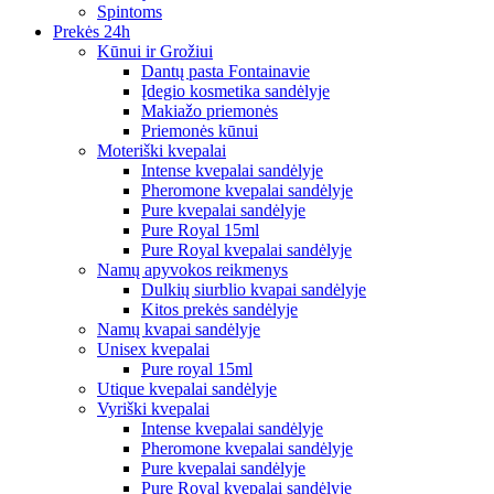
Spintoms
Prekės 24h
Kūnui ir Grožiui
Dantų pasta Fontainavie
Įdegio kosmetika sandėlyje
Makiažo priemonės
Priemonės kūnui
Moteriški kvepalai
Intense kvepalai sandėlyje
Pheromone kvepalai sandėlyje
Pure kvepalai sandėlyje
Pure Royal 15ml
Pure Royal kvepalai sandėlyje
Namų apyvokos reikmenys
Dulkių siurblio kvapai sandėlyje
Kitos prekės sandėlyje
Namų kvapai sandėlyje
Unisex kvepalai
Pure royal 15ml
Utique kvepalai sandėlyje
Vyriški kvepalai
Intense kvepalai sandėlyje
Pheromone kvepalai sandėlyje
Pure kvepalai sandėlyje
Pure Royal kvepalai sandėlyje