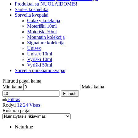
Produktai su NUOLAIDOMIS!
Saulės kosmetika
Sorvella kvepalai
Galaxy kolekcija
Moteriški 10ml
Moteriški 50ml
Mountain kolekcija
Signature kolekcija
Unisex
Unisex 10ml
Vyriški 10ml
Vyriški 50ml
Sorvella purškiami kvapai
Filtruoti pagal kainą
Min kaina
Maks kaina
Filtruoti
Filtras
Rodyti
12
24
Visus
Rušiuoti pagal
Neturime