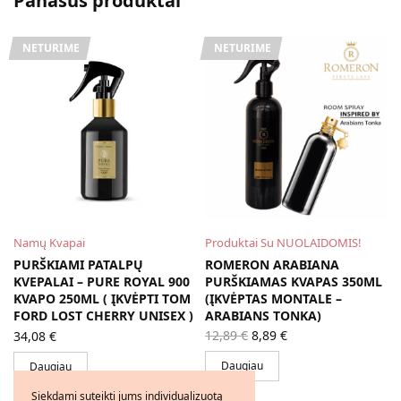
Panašūs produktai
NETURIME
NETURIME
Namų Kvapai
Produktai Su NUOLAIDOMIS!
D
PURŠKIAMI PATALPŲ
ROMERON ARABIANA
KVEPALAI – PURE ROYAL 900
PURŠKIAMAS KVAPAS 350ML
KVAPO 250ML ( ĮKVĖPTI TOM
(ĮKVĖPTAS MONTALE –
FORD LOST CHERRY UNISEX )
ARABIANS TONKA)
Original
Current
12,89
€
8,89
€
34,08
€
price
price is:
was:
8,89 €.
Daugiau
Daugiau
12,89 €.
Siekdami suteikti jums individualizuotą