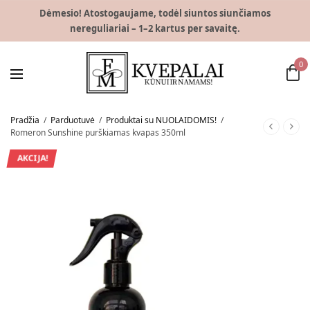
Dėmesio! Atostogaujame, todėl siuntos siunčiamos
nereguliariai – 1–2 kartus per savaitę.
0
Pradžia
/
Parduotuvė
/
Produktai su NUOLAIDOMIS!
/
Romeron Sunshine purškiamas kvapas 350ml
AKCIJA!