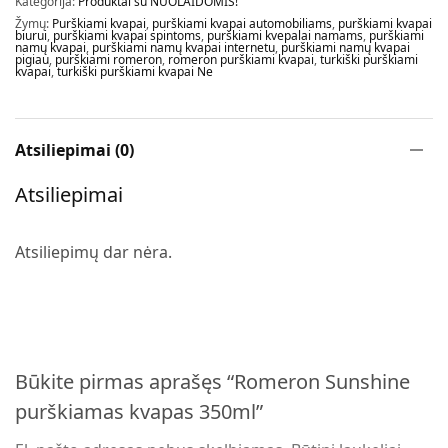
Kategorija:
Produktai su NUOLAIDOMIS!
Žymų:
Purškiami kvapai
,
purškiami kvapai automobiliams
,
purškiami kvapai
biurui
,
purškiami kvapai spintoms
,
purškiami kvepalai namams
,
purškiami
namų kvapai
,
purškiami namų kvapai internetu
,
purškiami namų kvapai
pigiau
,
purškiami romeron
,
romeron purškiami kvapai
,
turkiški purškiami
kvapai
,
turkiški purškiami kvapai Ne
Atsiliepimai (0)
Atsiliepimai
Atsiliepimų dar nėra.
Būkite pirmas aprašęs “Romeron Sunshine
purškiamas kvapas 350ml”