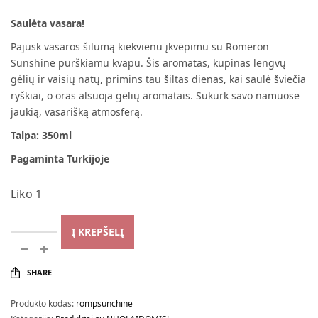
price
price is:
Saulėta vasara!
was:
8,89 €.
Pajusk vasaros šilumą kiekvienu įkvėpimu su Romeron
12,89 €.
Sunshine purškiamu kvapu. Šis aromatas, kupinas lengvų
gėlių ir vaisių natų, primins tau šiltas dienas, kai saulė šviečia
ryškiai, o oras alsuoja gėlių aromatais. Sukurk savo namuose
jaukią, vasarišką atmosferą.
Talpa: 350ml
Pagaminta Turkijoje
Liko 1
Į KREPŠELĮ
SHARE
Produkto kodas:
rompsunchine