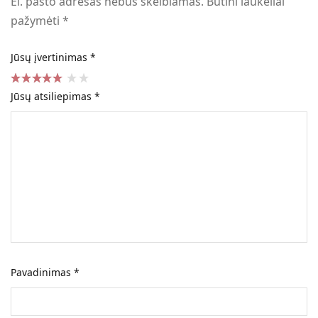
El. pašto adresas nebus skelbiamas.
Būtini laukeliai
pažymėti
*
Jūsų įvertinimas
*
Jūsų atsiliepimas
*
Pavadinimas
*