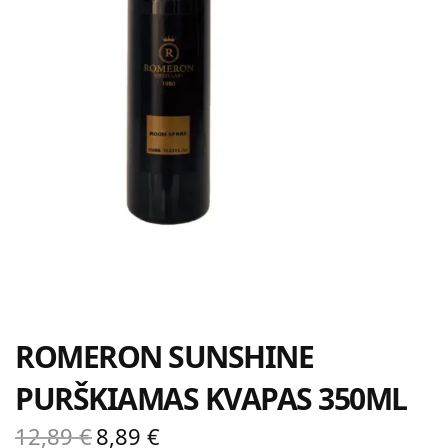
ROMERON SUNSHINE
PURŠKIAMAS KVAPAS 350ML
12,89
€
8,89
€
Original
Current