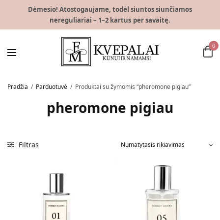
Dėmesio! Atostogaujame, todėl siuntos siunčiamos
nereguliariai – 1–2 kartus per savaitę.
0
Pradžia
/
Parduotuvė
/
Produktai su žymomis “pheromone pigiau”
pheromone pigiau
Filtras