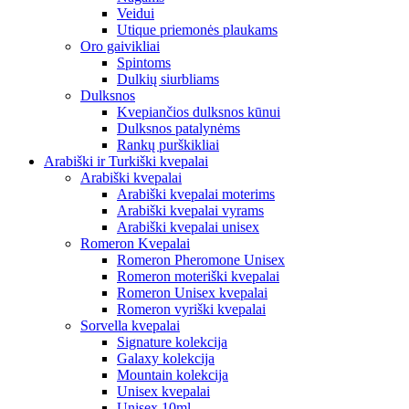
Veidui
Utique priemonės plaukams
Oro gaivikliai
Spintoms
Dulkių siurbliams
Dulksnos
Kvepiančios dulksnos kūnui
Dulksnos patalynėms
Rankų purškikliai
Arabiški ir Turkiški kvepalai
Arabiški kvepalai
Arabiški kvepalai moterims
Arabiški kvepalai vyrams
Arabiški kvepalai unisex
Romeron Kvepalai
Romeron Pheromone Unisex
Romeron moteriški kvepalai
Romeron Unisex kvepalai
Romeron vyriški kvepalai
Sorvella kvepalai
Signature kolekcija
Galaxy kolekcija
Mountain kolekcija
Unisex kvepalai
Unisex 10ml