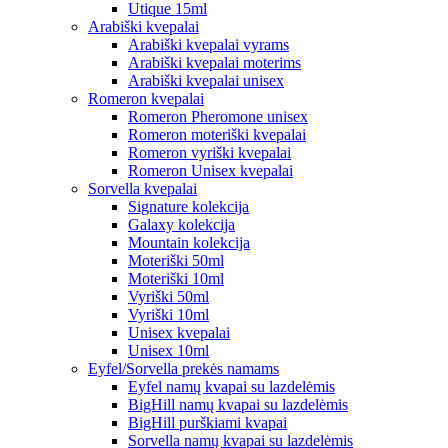
Utique 15ml
Arabiški kvepalai
Arabiški kvepalai vyrams
Arabiški kvepalai moterims
Arabiški kvepalai unisex
Romeron kvepalai
Romeron Pheromone unisex
Romeron moteriški kvepalai
Romeron vyriški kvepalai
Romeron Unisex kvepalai
Sorvella kvepalai
Signature kolekcija
Galaxy kolekcija
Mountain kolekcija
Moteriški 50ml
Moteriški 10ml
Vyriški 50ml
Vyriški 10ml
Unisex kvepalai
Unisex 10ml
Eyfel/Sorvella prekės namams
Eyfel namų kvapai su lazdelėmis
BigHill namų kvapai su lazdelėmis
BigHill purškiami kvapai
Sorvella namų kvapai su lazdelėmis