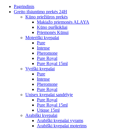
Pagrindinis
Greito išsiuntimo prekės 24H
Kūno priežiūros prekės
Makiažo priemonės ALAYA
Kūno purškikliai
Priemonės Kūnui
Moteriški kvepalai
Pure
Intense
Pheromone
Pure Royal
Pure Royal 15ml
Vyriški kvepalai
Pure
Intense
Pheromone
Pure Royal
Unisex kvepalai sandėlyje
Pure Royal
Pure Royal 15ml
Utique 15ml
Arabiški kvepalai
Arabiški kvepalai vyrams
Arabiški kvepalai moterims