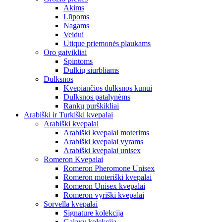
Akims
Lūpoms
Nagams
Veidui
Utique priemonės plaukams
Oro gaivikliai
Spintoms
Dulkių siurbliams
Dulksnos
Kvepiančios dulksnos kūnui
Dulksnos patalynėms
Rankų purškikliai
Arabiški ir Turkiški kvepalai
Arabiški kvepalai
Arabiški kvepalai moterims
Arabiški kvepalai vyrams
Arabiški kvepalai unisex
Romeron Kvepalai
Romeron Pheromone Unisex
Romeron moteriški kvepalai
Romeron Unisex kvepalai
Romeron vyriški kvepalai
Sorvella kvepalai
Signature kolekcija
Galaxy kolekcija