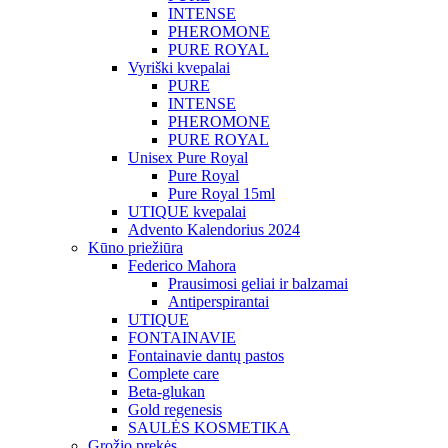
INTENSE
PHEROMONE
PURE ROYAL
Vyriški kvepalai
PURE
INTENSE
PHEROMONE
PURE ROYAL
Unisex Pure Royal
Pure Royal
Pure Royal 15ml
UTIQUE kvepalai
Advento Kalendorius 2024
Kūno priežiūra
Federico Mahora
Prausimosi geliai ir balzamai
Antiperspirantai
UTIQUE
FONTAINAVIE
Fontainavie dantų pastos
Complete care
Beta-glukan
Gold regenesis
SAULĖS KOSMETIKA
Grožio prekės