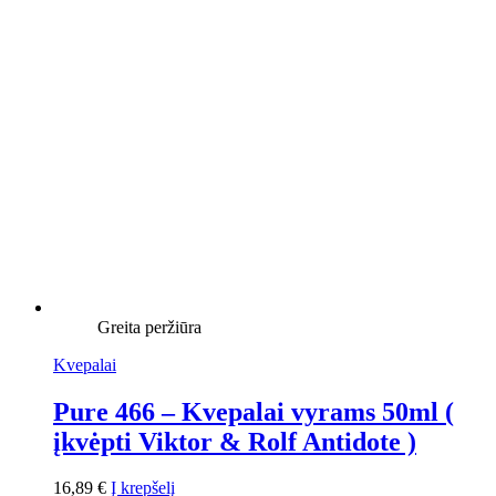
Greita peržiūra
Kvepalai
Pure 466 – Kvepalai vyrams 50ml (
įkvėpti Viktor & Rolf Antidote )
16,89
€
Į krepšelį