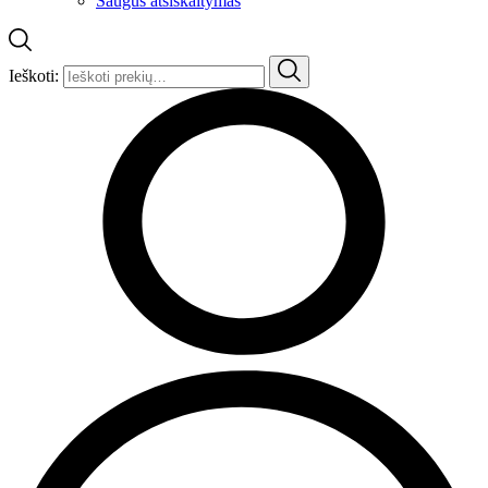
Saugus atsiskaitymas
Ieškoti: