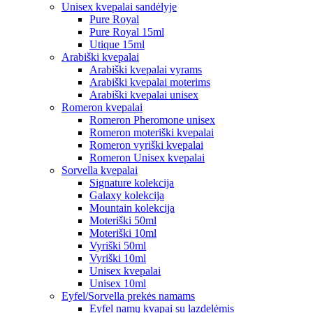
Unisex kvepalai sandėlyje
Pure Royal
Pure Royal 15ml
Utique 15ml
Arabiški kvepalai
Arabiški kvepalai vyrams
Arabiški kvepalai moterims
Arabiški kvepalai unisex
Romeron kvepalai
Romeron Pheromone unisex
Romeron moteriški kvepalai
Romeron vyriški kvepalai
Romeron Unisex kvepalai
Sorvella kvepalai
Signature kolekcija
Galaxy kolekcija
Mountain kolekcija
Moteriški 50ml
Moteriški 10ml
Vyriški 50ml
Vyriški 10ml
Unisex kvepalai
Unisex 10ml
Eyfel/Sorvella prekės namams
Eyfel namų kvapai su lazdelėmis