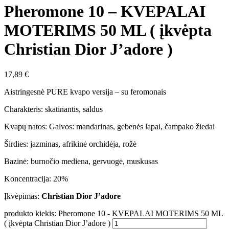
Pheromone 10 – KVEPALAI
MOTERIMS 50 ML ( įkvėpta
Christian Dior J’adore )
17,89
€
Aistringesnė PURE kvapo versija – su feromonais
Charakteris: skatinantis, saldus
Kvapų natos: Galvos: mandarinas, gebenės lapai, čampako žiedai
Širdies: jazminas, afrikinė orchidėja, rožė
Bazinė: burnočio mediena, gervuogė, muskusas
Koncentracija: 20%
Įkvėpimas:
Christian Dior J’adore
produkto kiekis: Pheromone 10 - KVEPALAI MOTERIMS 50 ML
( įkvėpta Christian Dior J’adore )