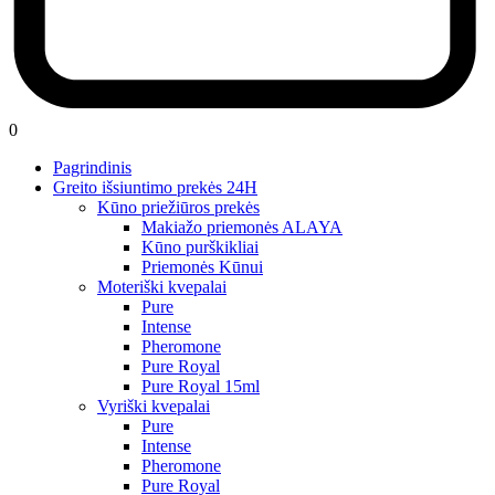
0
Pagrindinis
Greito išsiuntimo prekės 24H
Kūno priežiūros prekės
Makiažo priemonės ALAYA
Kūno purškikliai
Priemonės Kūnui
Moteriški kvepalai
Pure
Intense
Pheromone
Pure Royal
Pure Royal 15ml
Vyriški kvepalai
Pure
Intense
Pheromone
Pure Royal