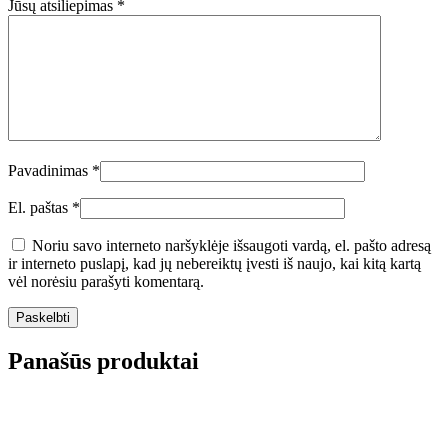
Jūsų atsiliepimas
*
Pavadinimas
*
El. paštas
*
Noriu savo interneto naršyklėje išsaugoti vardą, el. pašto adresą
ir interneto puslapį, kad jų nebereiktų įvesti iš naujo, kai kitą kartą
vėl norėsiu parašyti komentarą.
Panašūs produktai