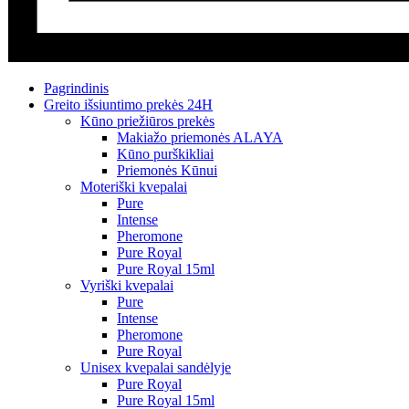
Pagrindinis
Greito išsiuntimo prekės 24H
Kūno priežiūros prekės
Makiažo priemonės ALAYA
Kūno purškikliai
Priemonės Kūnui
Moteriški kvepalai
Pure
Intense
Pheromone
Pure Royal
Pure Royal 15ml
Vyriški kvepalai
Pure
Intense
Pheromone
Pure Royal
Unisex kvepalai sandėlyje
Pure Royal
Pure Royal 15ml