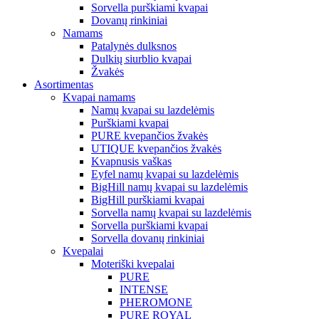
Sorvella purškiami kvapai
Dovanų rinkiniai
Namams
Patalynės dulksnos
Dulkių siurblio kvapai
Žvakės
Asortimentas
Kvapai namams
Namų kvapai su lazdelėmis
Purškiami kvapai
PURE kvepančios žvakės
UTIQUE kvepančios žvakės
Kvapnusis vaškas
Eyfel namų kvapai su lazdelėmis
BigHill namų kvapai su lazdelėmis
BigHill purškiami kvapai
Sorvella namų kvapai su lazdelėmis
Sorvella purškiami kvapai
Sorvella dovanų rinkiniai
Kvepalai
Moteriški kvepalai
PURE
INTENSE
PHEROMONE
PURE ROYAL