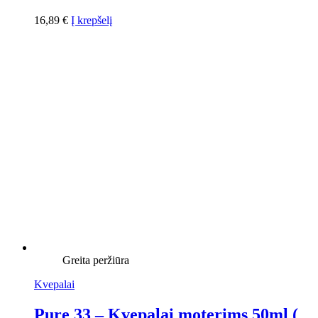
16,89
€
Į krepšelį
Greita peržiūra
Kvepalai
Pure 33 – Kvepalai moterims 50ml (