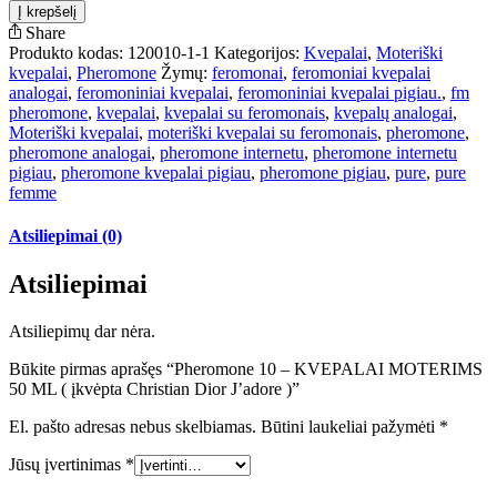
Į krepšelį
Share
Produkto kodas:
120010-1-1
Kategorijos:
Kvepalai
,
Moteriški
kvepalai
,
Pheromone
Žymų:
feromonai
,
feromoniai kvepalai
analogai
,
feromoniniai kvepalai
,
feromoniniai kvepalai pigiau.
,
fm
pheromone
,
kvepalai
,
kvepalai su feromonais
,
kvepalų analogai
,
Moteriški kvepalai
,
moteriški kvepalai su feromonais
,
pheromone
,
pheromone analogai
,
pheromone internetu
,
pheromone internetu
pigiau
,
pheromone kvepalai pigiau
,
pheromone pigiau
,
pure
,
pure
femme
Atsiliepimai (0)
Atsiliepimai
Atsiliepimų dar nėra.
Būkite pirmas aprašęs “Pheromone 10 – KVEPALAI MOTERIMS
50 ML ( įkvėpta Christian Dior J’adore )”
El. pašto adresas nebus skelbiamas.
Būtini laukeliai pažymėti
*
Jūsų įvertinimas
*