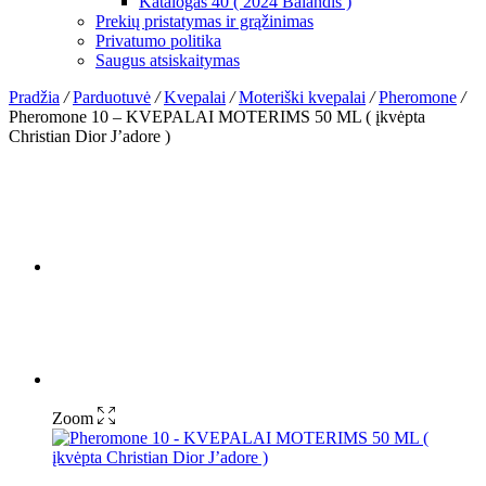
Katalogas 40 ( 2024 Balandis )
Prekių pristatymas ir grąžinimas
Privatumo politika
Saugus atsiskaitymas
Pradžia
/
Parduotuvė
/
Kvepalai
/
Moteriški kvepalai
/
Pheromone
/
Pheromone 10 – KVEPALAI MOTERIMS 50 ML ( įkvėpta
Christian Dior J’adore )
Zoom