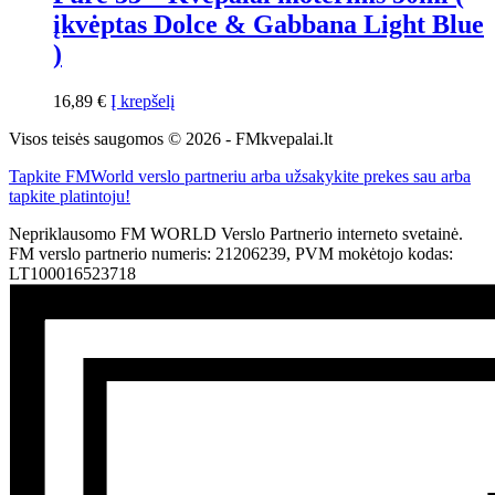
įkvėptas Dolce & Gabbana Light Blue
)
16,89
€
Į krepšelį
Visos teisės saugomos © 2026 - FMkvepalai.lt
Tapkite FMWorld verslo partneriu arba užsakykite prekes sau arba
tapkite platintoju!
Nepriklausomo FM WORLD Verslo Partnerio interneto svetainė.
FM verslo partnerio numeris: 21206239, PVM mokėtojo kodas:
LT100016523718