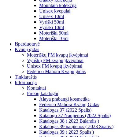
Mountain kolekcija
Unisex kvepalai
Unisex 10ml
Vyriški 50ml
Vyriški 10ml
Moteriški 50ml
Moteriški 10ml
Išparduotuvė
Kvapų gidas
Moteriškų FM kvapų įkvėpimai
Vyriškų FM kvapų įkvėpimai
Unisex FM kvapų įkvėpimai
Federico Mahora Kvapų gidas
Tinklaraštis
Informacija
Kontaktai
Prekių katalogai
Alaya prabangi kosmetika
Federico Mahora Kvapų Gidas
Katalogas 37 (2022 Spalis)
Katalogo 37 Naujienos (2022 Spalis)
Katalogas 38 ( 2023 Balandis )
Katalogas 39 naujienos ( 2023 Spalis )
Katalogas 39 ( 2023 Spalis )