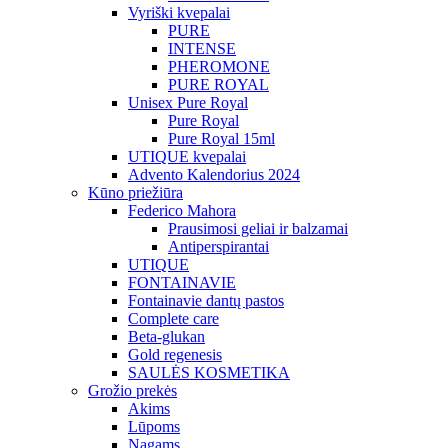
Vyriški kvepalai
PURE
INTENSE
PHEROMONE
PURE ROYAL
Unisex Pure Royal
Pure Royal
Pure Royal 15ml
UTIQUE kvepalai
Advento Kalendorius 2024
Kūno priežiūra
Federico Mahora
Prausimosi geliai ir balzamai
Antiperspirantai
UTIQUE
FONTAINAVIE
Fontainavie dantų pastos
Complete care
Beta-glukan
Gold regenesis
SAULĖS KOSMETIKA
Grožio prekės
Akims
Lūpoms
Nagams