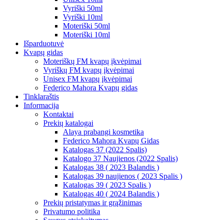
Vyriški 50ml
Vyriški 10ml
Moteriški 50ml
Moteriški 10ml
Išparduotuvė
Kvapų gidas
Moteriškų FM kvapų įkvėpimai
Vyriškų FM kvapų įkvėpimai
Unisex FM kvapų įkvėpimai
Federico Mahora Kvapų gidas
Tinklaraštis
Informacija
Kontaktai
Prekių katalogai
Alaya prabangi kosmetika
Federico Mahora Kvapų Gidas
Katalogas 37 (2022 Spalis)
Katalogo 37 Naujienos (2022 Spalis)
Katalogas 38 ( 2023 Balandis )
Katalogas 39 naujienos ( 2023 Spalis )
Katalogas 39 ( 2023 Spalis )
Katalogas 40 ( 2024 Balandis )
Prekių pristatymas ir grąžinimas
Privatumo politika