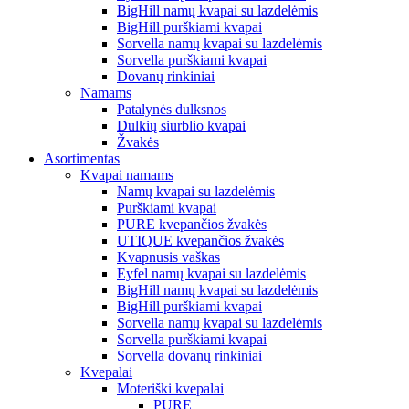
BigHill namų kvapai su lazdelėmis
BigHill purškiami kvapai
Sorvella namų kvapai su lazdelėmis
Sorvella purškiami kvapai
Dovanų rinkiniai
Namams
Patalynės dulksnos
Dulkių siurblio kvapai
Žvakės
Asortimentas
Kvapai namams
Namų kvapai su lazdelėmis
Purškiami kvapai
PURE kvepančios žvakės
UTIQUE kvepančios žvakės
Kvapnusis vaškas
Eyfel namų kvapai su lazdelėmis
BigHill namų kvapai su lazdelėmis
BigHill purškiami kvapai
Sorvella namų kvapai su lazdelėmis
Sorvella purškiami kvapai
Sorvella dovanų rinkiniai
Kvepalai
Moteriški kvepalai
PURE