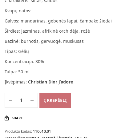
Charakteris: šiltas, saldus
Kvapų natos:
Galvos: mandarinas, gebenės lapai, čampako žiedai
Širdies: jazminas, afrikinė orchidėja, rožė
Bazinė: burnotis, gervuogė, muskusas
Tipas: Gėlių
Koncentracija: 30%
Talpa: 50 ml
Įkvėpimas:
Christian Dior J’adore
Į KREPŠELĮ
SHARE
Produkto kodas:
110010.01