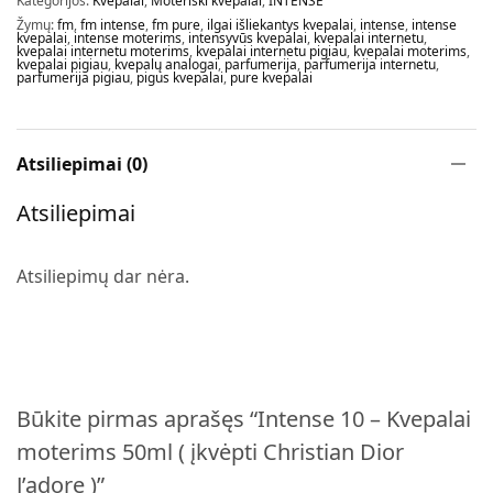
Kategorijos:
Kvepalai
,
Moteriški kvepalai
,
INTENSE
Žymų:
fm
,
fm intense
,
fm pure
,
ilgai išliekantys kvepalai
,
intense
,
intense
kvepalai
,
intense moterims
,
intensyvūs kvepalai
,
kvepalai internetu
,
kvepalai internetu moterims
,
kvepalai internetu pigiau
,
kvepalai moterims
,
kvepalai pigiau
,
kvepalų analogai
,
parfumerija
,
parfumerija internetu
,
parfumerija pigiau
,
pigus kvepalai
,
pure kvepalai
Atsiliepimai (0)
Atsiliepimai
Atsiliepimų dar nėra.
Būkite pirmas aprašęs “Intense 10 – Kvepalai
moterims 50ml ( įkvėpti Christian Dior
J’adore )”