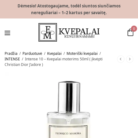
Dėmesio! Atostogaujame, todėl siuntos siunčiamos
nereguliariai – 1–2 kartus per savaitę.
0
Pradžia
/
Parduotuvė
/
Kvepalai
/
Moteriški kvepalai
/
INTENSE
/
Intense 10 – Kvepalai moterims 50ml ( įkvėpti
Christian Dior J’adore )