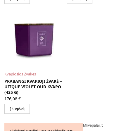
Kvapiosios Žvakės
PRABANGI KVAPIOJI ŽVAKĖ –
UTIQUE VIOLET OUD KVAPO
(435 G)
176,08
€
Į krepšelį
Visos teisės saugomos © 2026 - FMkvepalai.lt