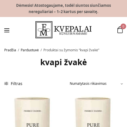
Dėmesio! Atostogaujame, todėl siuntos siunčiamos
nereguliariai – 1–2 kartus per savaitę.
0
Pradžia
/
Parduotuvė
/
Produktai su žymomis “kvapi žvakė”
kvapi žvakė
Filtras