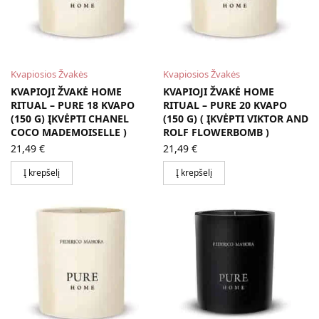
Kvapiosios Žvakės
Kvapiosios Žvakės
KVAPIOJI ŽVAKĖ HOME
KVAPIOJI ŽVAKĖ HOME
RITUAL – PURE 18 KVAPO
RITUAL – PURE 20 KVAPO
(150 G) ĮKVĖPTI CHANEL
(150 G) ( ĮKVĖPTI VIKTOR AND
COCO MADEMOISELLE )
ROLF FLOWERBOMB )
21,49
€
21,49
€
Į krepšelį
Į krepšelį