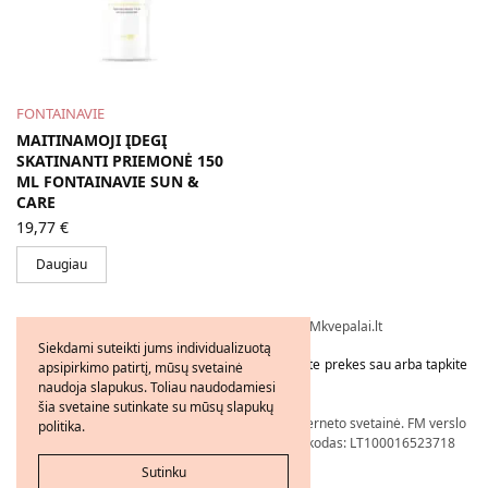
FONTAINAVIE
MAITINAMOJI ĮDEGĮ
SKATINANTI PRIEMONĖ 150
ML FONTAINAVIE SUN &
CARE
19,77
€
Daugiau
Visos teisės saugomos © 2026 - FMkvepalai.lt
Siekdami suteikti jums individualizuotą
Tapkite FMWorld verslo partneriu arba užsakykite prekes sau arba tapkite
apsipirkimo patirtį, mūsų svetainė
platintoju!
naudoja slapukus. Toliau naudodamiesi
šia svetaine sutinkate su mūsų slapukų
Nepriklausomo FM WORLD Verslo Partnerio interneto svetainė. FM verslo
politika.
partnerio numeris: 21206239, PVM mokėtojo kodas: LT100016523718
Sutinku