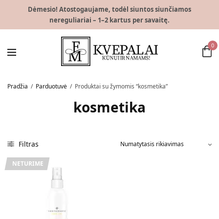
Dėmesio! Atostogaujame, todėl siuntos siunčiamos
nereguliariai – 1–2 kartus per savaitę.
0
Pradžia
/
Parduotuvė
/
Produktai su žymomis “kosmetika”
kosmetika
Filtras
NETURIME