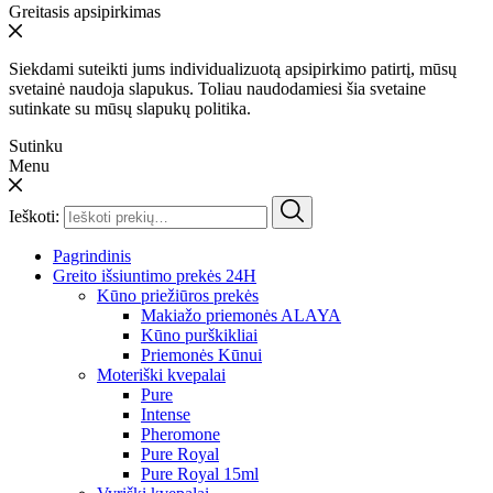
Greitasis apsipirkimas
Siekdami suteikti jums individualizuotą apsipirkimo patirtį, mūsų
svetainė naudoja slapukus. Toliau naudodamiesi šia svetaine
sutinkate su mūsų slapukų politika.
Sutinku
Menu
Ieškoti:
Pagrindinis
Greito išsiuntimo prekės 24H
Kūno priežiūros prekės
Makiažo priemonės ALAYA
Kūno purškikliai
Priemonės Kūnui
Moteriški kvepalai
Pure
Intense
Pheromone
Pure Royal
Pure Royal 15ml