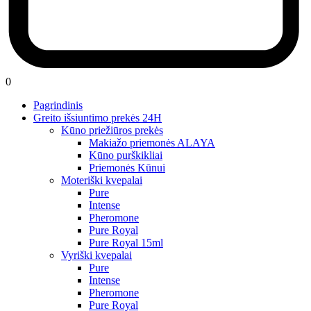
0
Pagrindinis
Greito išsiuntimo prekės 24H
Kūno priežiūros prekės
Makiažo priemonės ALAYA
Kūno purškikliai
Priemonės Kūnui
Moteriški kvepalai
Pure
Intense
Pheromone
Pure Royal
Pure Royal 15ml
Vyriški kvepalai
Pure
Intense
Pheromone
Pure Royal