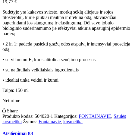
19,77
€
Sudėtyje yra kakavos sviesto, morkų sėklų aliejaus ir sojos
fitosterolių, kurie puikiai maitina ir drėkina odą, akivaizdžiai
pagerindami jos stangrumą ir elastingumą. Dėl savo tobulo
biologinio suderinamumo jie efektyviai atkuria apsauginį epidermio
barjerą.
• 2 in 1: padeda pasiekti gražų odos atspalvį ir intensyviai puoselėja
odą
• su vitaminu E, kuris atitolina senėjimo procesus
• su natūraliais veikliaisiais ingredientais
• idealiai tinka veidui ir kūnui
Talpa: 150 ml
Neturime
Share
Produkto kodas:
504020-1
Kategorijos:
FONTAINAVIE
,
Saulės
kosmetika
Žymos:
Fontainavie
,
kosmetika
Atsiliepimai (0)