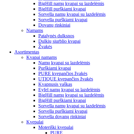
BigHill namų kvapai su lazdelėmis
BigHill purškiami kvapai
Sorvella namų kvapai su lazdelėmis
Sorvella purškiami kvapai
Dovanų rinkiniai
Namams
Patalynės dulksnos
Dulkių siurblio kvapai
Žvakės
Asortimentas
Kvapai namams
Namų kvapai su lazdelėmis
Purškiami kvapai
PURE kvepančios žvakės
UTIQUE kvepančios žvakės
Kvapnusis vaškas
Eyfel namų kvapai su lazdelėmis
BigHill namų kvapai su lazdelėmis
BigHill purškiami kvapai
Sorvella namų kvapai su lazdelėmis
Sorvella purškiami kvapai
Sorvella dovanų rinkiniai
Kvepalai
Moteriški kvepalai
PURE