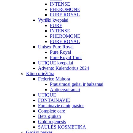
INTENSE
PHEROMONE
PURE ROYAL
Vyriški kvepalai
PURE
INTENSE
PHEROMONE
PURE ROYAL
Unisex Pure Royal
Pure Royal
Pure Royal 15ml
UTIQUE kvepalai
Advento Kalendorius 2024
Kūno priežiūra
Federico Mahora
Prausimosi geliai ir balzamai
Antiperspirantai
UTIQUE
FONTAINAVIE
Fontainavie dantų pastos
Complete care
Beta-glukan
Gold regenesis
SAULĖS KOSMETIKA
Grožio prekės