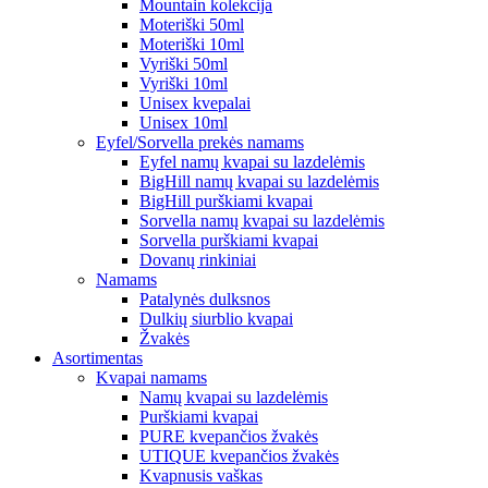
Mountain kolekcija
Moteriški 50ml
Moteriški 10ml
Vyriški 50ml
Vyriški 10ml
Unisex kvepalai
Unisex 10ml
Eyfel/Sorvella prekės namams
Eyfel namų kvapai su lazdelėmis
BigHill namų kvapai su lazdelėmis
BigHill purškiami kvapai
Sorvella namų kvapai su lazdelėmis
Sorvella purškiami kvapai
Dovanų rinkiniai
Namams
Patalynės dulksnos
Dulkių siurblio kvapai
Žvakės
Asortimentas
Kvapai namams
Namų kvapai su lazdelėmis
Purškiami kvapai
PURE kvepančios žvakės
UTIQUE kvepančios žvakės
Kvapnusis vaškas