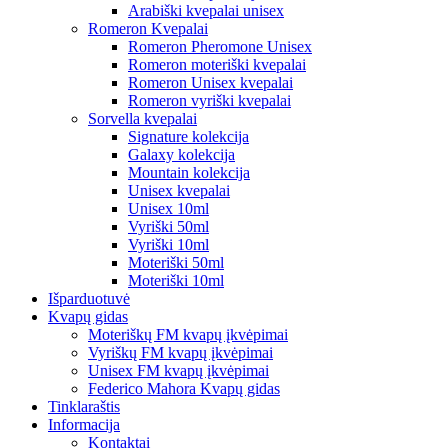
Arabiški kvepalai unisex
Romeron Kvepalai
Romeron Pheromone Unisex
Romeron moteriški kvepalai
Romeron Unisex kvepalai
Romeron vyriški kvepalai
Sorvella kvepalai
Signature kolekcija
Galaxy kolekcija
Mountain kolekcija
Unisex kvepalai
Unisex 10ml
Vyriški 50ml
Vyriški 10ml
Moteriški 50ml
Moteriški 10ml
Išparduotuvė
Kvapų gidas
Moteriškų FM kvapų įkvėpimai
Vyriškų FM kvapų įkvėpimai
Unisex FM kvapų įkvėpimai
Federico Mahora Kvapų gidas
Tinklaraštis
Informacija
Kontaktai