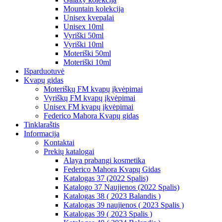
Mountain kolekcija
Unisex kvepalai
Unisex 10ml
Vyriški 50ml
Vyriški 10ml
Moteriški 50ml
Moteriški 10ml
Išparduotuvė
Kvapų gidas
Moteriškų FM kvapų įkvėpimai
Vyriškų FM kvapų įkvėpimai
Unisex FM kvapų įkvėpimai
Federico Mahora Kvapų gidas
Tinklaraštis
Informacija
Kontaktai
Prekių katalogai
Alaya prabangi kosmetika
Federico Mahora Kvapų Gidas
Katalogas 37 (2022 Spalis)
Katalogo 37 Naujienos (2022 Spalis)
Katalogas 38 ( 2023 Balandis )
Katalogas 39 naujienos ( 2023 Spalis )
Katalogas 39 ( 2023 Spalis )