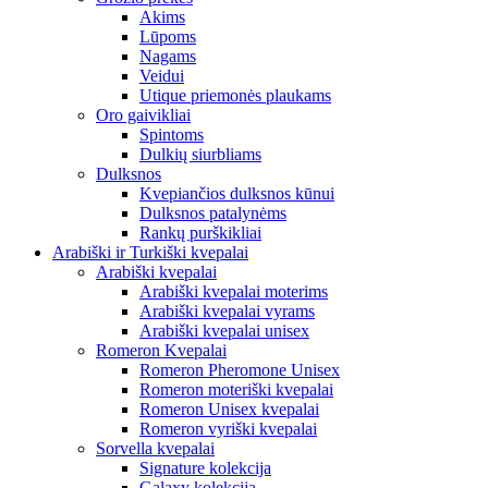
Akims
Lūpoms
Nagams
Veidui
Utique priemonės plaukams
Oro gaivikliai
Spintoms
Dulkių siurbliams
Dulksnos
Kvepiančios dulksnos kūnui
Dulksnos patalynėms
Rankų purškikliai
Arabiški ir Turkiški kvepalai
Arabiški kvepalai
Arabiški kvepalai moterims
Arabiški kvepalai vyrams
Arabiški kvepalai unisex
Romeron Kvepalai
Romeron Pheromone Unisex
Romeron moteriški kvepalai
Romeron Unisex kvepalai
Romeron vyriški kvepalai
Sorvella kvepalai
Signature kolekcija
Galaxy kolekcija