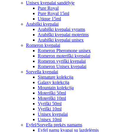
Unisex kvepalai sandėlyje
Pure Royal
Pure Royal 15ml
Utique 15ml
Arabiški kvepalai
Arabiški kvepalai vyrams
Arabiški kvepalai moterims
Arabiški kvepalai unisex
Romeron kvepalai
Romeron Pheromone unisex
Romeron moteriški kvepalai
Romeron vyriški kvepalai
Romeron Unisex kvepalai
Sorvella kvepalai
Signature kolekcija
Galaxy kolekcija
Mountain kolekcija
Moteriški 50ml
Moteriški 10ml
Vyriški 50ml
Vyriški 10ml
Unisex kvepalai
Unisex 10ml
Eyfel/Sorvella prekės namams
Eyfel namų kvapai su lazdelėmis