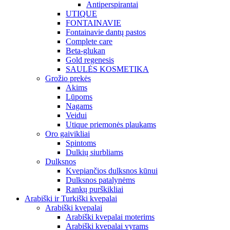
Antiperspirantai
UTIQUE
FONTAINAVIE
Fontainavie dantų pastos
Complete care
Beta-glukan
Gold regenesis
SAULĖS KOSMETIKA
Grožio prekės
Akims
Lūpoms
Nagams
Veidui
Utique priemonės plaukams
Oro gaivikliai
Spintoms
Dulkių siurbliams
Dulksnos
Kvepiančios dulksnos kūnui
Dulksnos patalynėms
Rankų purškikliai
Arabiški ir Turkiški kvepalai
Arabiški kvepalai
Arabiški kvepalai moterims
Arabiški kvepalai vyrams