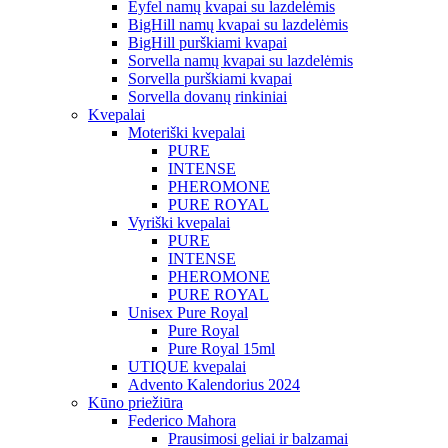
Eyfel namų kvapai su lazdelėmis
BigHill namų kvapai su lazdelėmis
BigHill purškiami kvapai
Sorvella namų kvapai su lazdelėmis
Sorvella purškiami kvapai
Sorvella dovanų rinkiniai
Kvepalai
Moteriški kvepalai
PURE
INTENSE
PHEROMONE
PURE ROYAL
Vyriški kvepalai
PURE
INTENSE
PHEROMONE
PURE ROYAL
Unisex Pure Royal
Pure Royal
Pure Royal 15ml
UTIQUE kvepalai
Advento Kalendorius 2024
Kūno priežiūra
Federico Mahora
Prausimosi geliai ir balzamai