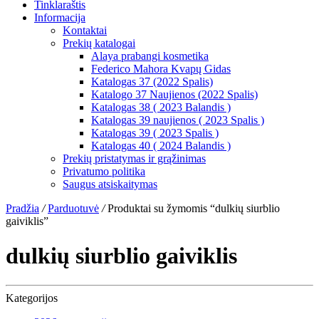
Tinklaraštis
Informacija
Kontaktai
Prekių katalogai
Alaya prabangi kosmetika
Federico Mahora Kvapų Gidas
Katalogas 37 (2022 Spalis)
Katalogo 37 Naujienos (2022 Spalis)
Katalogas 38 ( 2023 Balandis )
Katalogas 39 naujienos ( 2023 Spalis )
Katalogas 39 ( 2023 Spalis )
Katalogas 40 ( 2024 Balandis )
Prekių pristatymas ir grąžinimas
Privatumo politika
Saugus atsiskaitymas
Pradžia
/
Parduotuvė
/
Produktai su žymomis “dulkių siurblio
gaiviklis”
dulkių siurblio gaiviklis
Kategorijos