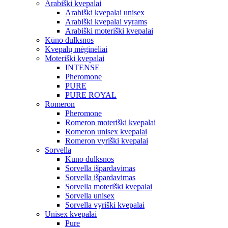
Arabiški kvepalai
Arabiški kvepalai unisex
Arabiški kvepalai vyrams
Arabiški moteriški kvepalai
Kūno dulksnos
Kvepalų mėginėliai
Moteriški kvepalai
INTENSE
Pheromone
PURE
PURE ROYAL
Romeron
Pheromone
Romeron moteriški kvepalai
Romeron unisex kvepalai
Romeron vyriški kvepalai
Sorvella
Kūno dulksnos
Sorvella išpardavimas
Sorvella išpardavimas
Sorvella moteriški kvepalai
Sorvella unisex
Sorvella vyriški kvepalai
Unisex kvepalai
Pure