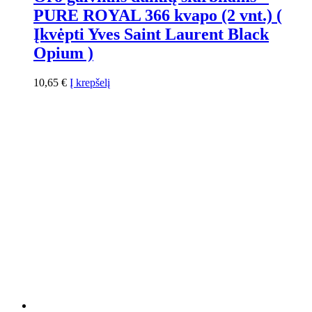
PURE ROYAL 366 kvapo (2 vnt.) (
Įkvėpti Yves Saint Laurent Black
Opium )
10,65
€
Į krepšelį