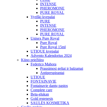
INTENSE
PHEROMONE
PURE ROYAL
Vyriški kvepalai
PURE
INTENSE
PHEROMONE
PURE ROYAL
Unisex Pure Royal
Pure Royal
Pure Royal 15ml
UTIQUE kvepalai
Advento Kalendorius 2024
Kūno priežiūra
Federico Mahora
Prausimosi geliai ir balzamai
Antiperspirantai
UTIQUE
FONTAINAVIE
Fontainavie dantų pastos
Complete care
Beta-glukan
Gold regenesis
SAULĖS KOSMETIKA