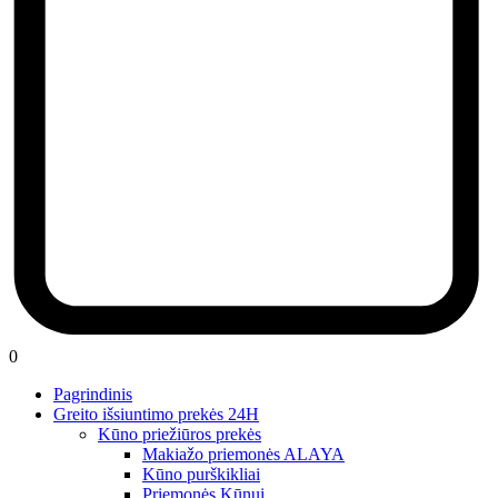
0
Pagrindinis
Greito išsiuntimo prekės 24H
Kūno priežiūros prekės
Makiažo priemonės ALAYA
Kūno purškikliai
Priemonės Kūnui