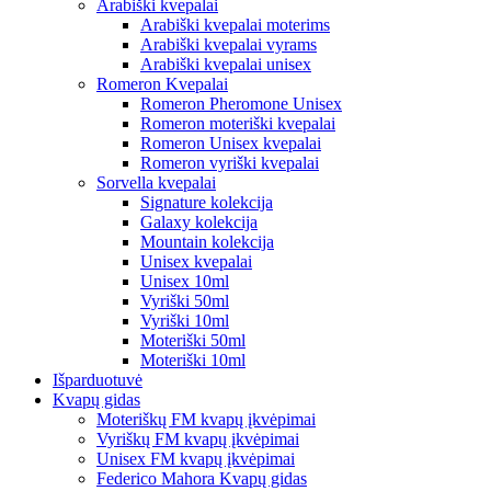
Arabiški kvepalai
Arabiški kvepalai moterims
Arabiški kvepalai vyrams
Arabiški kvepalai unisex
Romeron Kvepalai
Romeron Pheromone Unisex
Romeron moteriški kvepalai
Romeron Unisex kvepalai
Romeron vyriški kvepalai
Sorvella kvepalai
Signature kolekcija
Galaxy kolekcija
Mountain kolekcija
Unisex kvepalai
Unisex 10ml
Vyriški 50ml
Vyriški 10ml
Moteriški 50ml
Moteriški 10ml
Išparduotuvė
Kvapų gidas
Moteriškų FM kvapų įkvėpimai
Vyriškų FM kvapų įkvėpimai
Unisex FM kvapų įkvėpimai
Federico Mahora Kvapų gidas