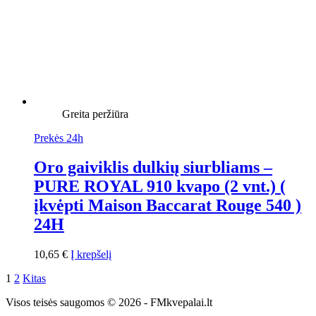
Greita peržiūra
Prekės 24h
Oro gaiviklis dulkių siurbliams –
PURE ROYAL 910 kvapo (2 vnt.) (
įkvėpti Maison Baccarat Rouge 540 )
24H
10,65
€
Į krepšelį
1
2
Kitas
Visos teisės saugomos © 2026 - FMkvepalai.lt