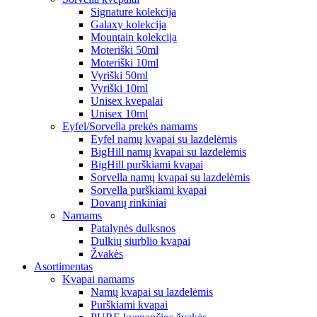
Signature kolekcija
Galaxy kolekcija
Mountain kolekcija
Moteriški 50ml
Moteriški 10ml
Vyriški 50ml
Vyriški 10ml
Unisex kvepalai
Unisex 10ml
Eyfel/Sorvella prekės namams
Eyfel namų kvapai su lazdelėmis
BigHill namų kvapai su lazdelėmis
BigHill purškiami kvapai
Sorvella namų kvapai su lazdelėmis
Sorvella purškiami kvapai
Dovanų rinkiniai
Namams
Patalynės dulksnos
Dulkių siurblio kvapai
Žvakės
Asortimentas
Kvapai namams
Namų kvapai su lazdelėmis
Purškiami kvapai