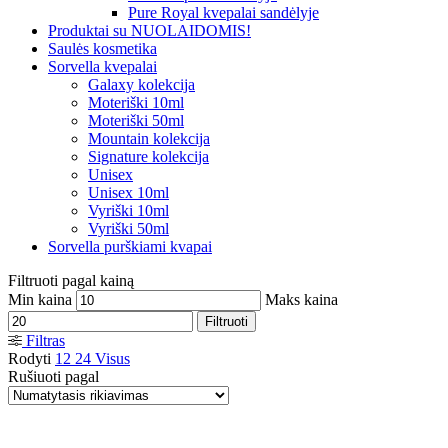
Pure Royal kvepalai sandėlyje
Produktai su NUOLAIDOMIS!
Saulės kosmetika
Sorvella kvepalai
Galaxy kolekcija
Moteriški 10ml
Moteriški 50ml
Mountain kolekcija
Signature kolekcija
Unisex
Unisex 10ml
Vyriški 10ml
Vyriški 50ml
Sorvella purškiami kvapai
Filtruoti pagal kainą
Min kaina
Maks kaina
Filtruoti
Filtras
Rodyti
12
24
Visus
Rušiuoti pagal