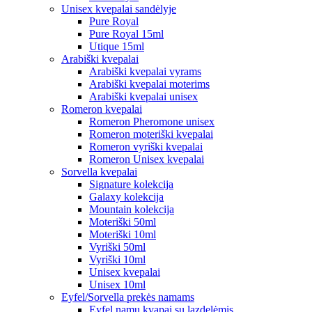
Unisex kvepalai sandėlyje
Pure Royal
Pure Royal 15ml
Utique 15ml
Arabiški kvepalai
Arabiški kvepalai vyrams
Arabiški kvepalai moterims
Arabiški kvepalai unisex
Romeron kvepalai
Romeron Pheromone unisex
Romeron moteriški kvepalai
Romeron vyriški kvepalai
Romeron Unisex kvepalai
Sorvella kvepalai
Signature kolekcija
Galaxy kolekcija
Mountain kolekcija
Moteriški 50ml
Moteriški 10ml
Vyriški 50ml
Vyriški 10ml
Unisex kvepalai
Unisex 10ml
Eyfel/Sorvella prekės namams
Eyfel namų kvapai su lazdelėmis