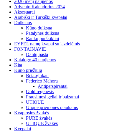
2026 metų naujienos
Advento Kalendorius 2024
Aksesuarai
Arabiški ir Turkiški kvepalai
Dulksnos
Kūno dulksna
Patalynės dulksna
Rankų purškikliai
EYFEL namų kvapai su lazdelėmis
FONTAINAVIE
Dantų pasta
Katalogo 40 naujienos
Kita
Kūno priežiūra
Beta-glukan
Federico Mahora
Antiperspirantai
Gold regenesis
Prausimosi geliai ir balzamai
UTIQUE
Utique priemonės plaukams
Kvapiosios žvakės
PURE žvakės
UTIQUE žvakės
Kvepalai