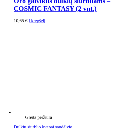
Oro gaiviklis dulkių siurbliams –
COSMIC FANTASY (2 vnt.)
10,65
€
Į krepšelį
Greita peržiūra
Dulkių siurblio kvapai sandėlyje