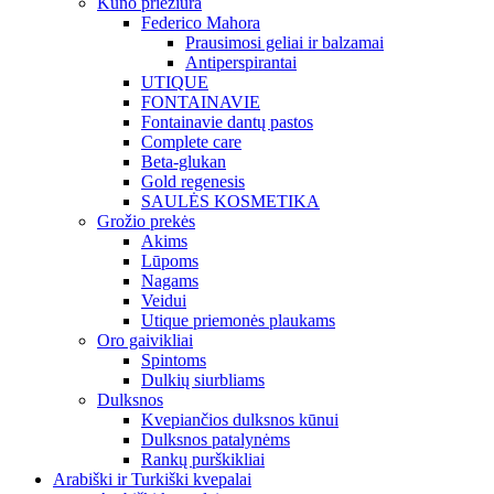
Kūno priežiūra
Federico Mahora
Prausimosi geliai ir balzamai
Antiperspirantai
UTIQUE
FONTAINAVIE
Fontainavie dantų pastos
Complete care
Beta-glukan
Gold regenesis
SAULĖS KOSMETIKA
Grožio prekės
Akims
Lūpoms
Nagams
Veidui
Utique priemonės plaukams
Oro gaivikliai
Spintoms
Dulkių siurbliams
Dulksnos
Kvepiančios dulksnos kūnui
Dulksnos patalynėms
Rankų purškikliai
Arabiški ir Turkiški kvepalai