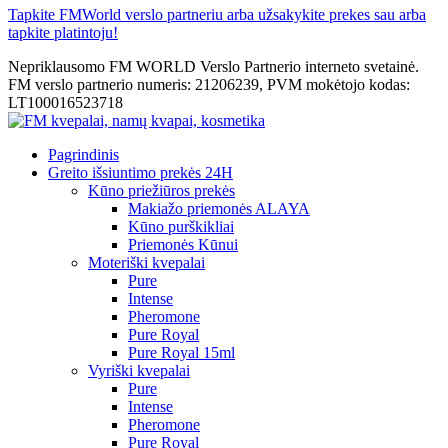
Tapkite FMWorld verslo partneriu arba užsakykite prekes sau arba
tapkite platintoju!
Nepriklausomo FM WORLD Verslo Partnerio interneto svetainė.
FM verslo partnerio numeris: 21206239, PVM mokėtojo kodas:
LT100016523718
Pagrindinis
Greito išsiuntimo prekės 24H
Kūno priežiūros prekės
Makiažo priemonės ALAYA
Kūno purškikliai
Priemonės Kūnui
Moteriški kvepalai
Pure
Intense
Pheromone
Pure Royal
Pure Royal 15ml
Vyriški kvepalai
Pure
Intense
Pheromone
Pure Royal