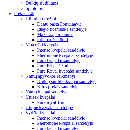
Dulkių siurbliams
Spintoms
Prekės 24h
Kūnui ir Grožiui
Dantų pasta Fontainavie
Įdegio kosmetika sandėlyje
Makiažo priemonės
Priemonės kūnui
Moteriški kvepalai
Intense kvepalai sandėlyje
Pheromone kvepalai sandėlyje
Pure kvepalai sandėlyje
Pure Royal 15ml
Pure Royal kvepalai sandėlyje
Namų apyvokos reikmenys
Dulkių siurblio kvapai sandėlyje
Kitos prekės sandėlyje
Namų kvapai sandėlyje
Unisex kvepalai
Pure royal 15ml
Utique kvepalai sandėlyje
Vyriški kvepalai
Intense kvepalai sandėlyje
Pheromone kvepalai sandėlyje
Pure kvepalai sandėlyje