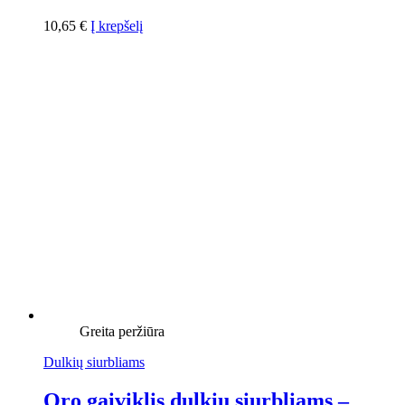
10,65
€
Į krepšelį
Greita peržiūra
Dulkių siurbliams
Oro gaiviklis dulkių siurbliams –