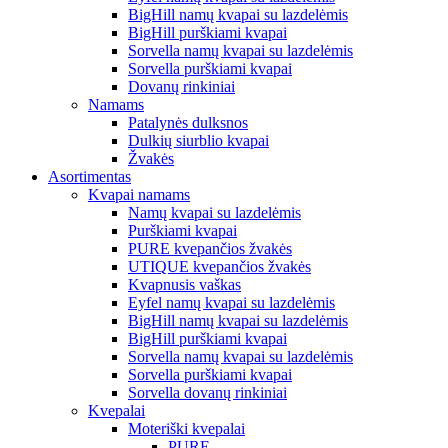
BigHill namų kvapai su lazdelėmis
BigHill purškiami kvapai
Sorvella namų kvapai su lazdelėmis
Sorvella purškiami kvapai
Dovanų rinkiniai
Namams
Patalynės dulksnos
Dulkių siurblio kvapai
Žvakės
Asortimentas
Kvapai namams
Namų kvapai su lazdelėmis
Purškiami kvapai
PURE kvepančios žvakės
UTIQUE kvepančios žvakės
Kvapnusis vaškas
Eyfel namų kvapai su lazdelėmis
BigHill namų kvapai su lazdelėmis
BigHill purškiami kvapai
Sorvella namų kvapai su lazdelėmis
Sorvella purškiami kvapai
Sorvella dovanų rinkiniai
Kvepalai
Moteriški kvepalai
PURE