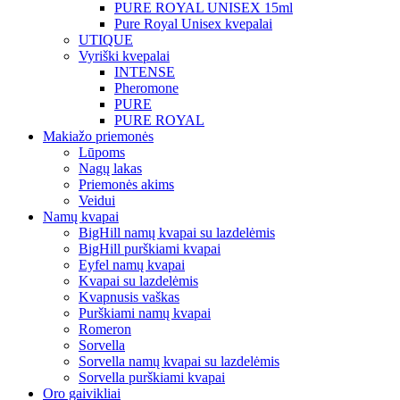
PURE ROYAL UNISEX 15ml
Pure Royal Unisex kvepalai
UTIQUE
Vyriški kvepalai
INTENSE
Pheromone
PURE
PURE ROYAL
Makiažo priemonės
Lūpoms
Nagų lakas
Priemonės akims
Veidui
Namų kvapai
BigHill namų kvapai su lazdelėmis
BigHill purškiami kvapai
Eyfel namų kvapai
Kvapai su lazdelėmis
Kvapnusis vaškas
Purškiami namų kvapai
Romeron
Sorvella
Sorvella namų kvapai su lazdelėmis
Sorvella purškiami kvapai
Oro gaivikliai