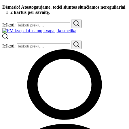
Dėmesio! Atostogaujame, todėl siuntos siunčiamos nereguliariai
– 1–2 kartus per savaitę.
Ieškoti:
Ieškoti: