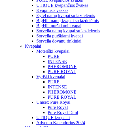
PURE kvepančios žvakės
UTIQUE kvepančios žvakės
Kvapnusis vaškas
Eyfel namų kvapai su lazdelėmis
BigHill namų kvapai su lazdelėmis
BigHill purškiami kvapai
Sorvella namų kvapai su lazdelėmis
Sorvella purškiami kvapai
Sorvella dovanų rinkiniai
Kvepalai
Moteriški kvepalai
PURE
INTENSE
PHEROMONE
PURE ROYAL
Vyriški kvepalai
PURE
INTENSE
PHEROMONE
PURE ROYAL
Unisex Pure Royal
Pure Royal
Pure Royal 15ml
UTIQUE kvepalai
Advento Kalendorius 2024