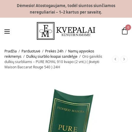
Dėmesio! Atostogaujame, todėl siuntos siunčiamos
nereguliariai – 1–2 kartus per savaitę.
0
Pradžia
/
Parduotuvė
/
Prekės 24h
/
Namų apyvokos
reikmenys
/
Dulkių siurblio kvapai sandėlyje
/
Oro gaiviklis
dulkių siurbliams – PURE ROYAL 910 kvapo (2 vnt.) ( įkvėpti
Maison Baccarat Rouge 540 ) 24H