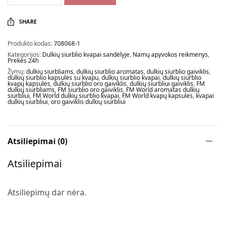
SHARE
Produkto kodas:
708068-1
Kategorijos:
Dulkių siurblio kvapai sandėlyje
,
Namų apyvokos reikmenys
,
Prekės 24h
Žymų:
dulkių siurbliams
,
dulkių siurblio aromatas
,
dulkių siurblio gaiviklis
,
dulkių siurblio kapsulės su kvapu
,
dulkių siurblio kvapai
,
dulkių siurblio
kvapų kapsulės
,
dulkių siurblio oro gaiviklis
,
dulkių siurbliui gaiviklis
,
FM
dulkių siurbliams
,
FM siurblio oro gaiviklis
,
FM World aromatas dulkių
siurbliui
,
FM World dulkių siurblio kvapai
,
FM World kvapų kapsulės
,
kvapai
dulkių siurbliui
,
oro gaiviklis dulkių siurbliui
Atsiliepimai (0)
Atsiliepimai
Atsiliepimų dar nėra.