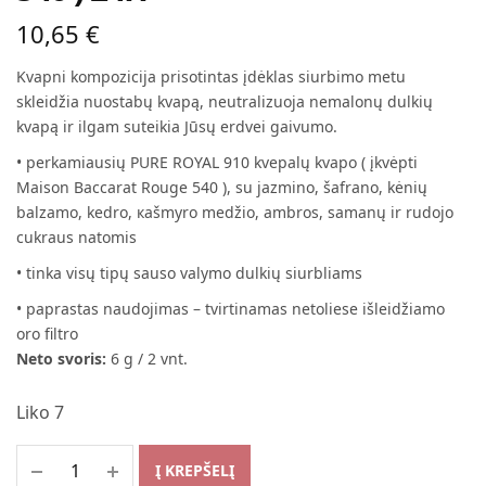
10,65
€
Kvapni kompozicija prisotintas įdėklas siurbimo metu
skleidžia nuostabų kvapą, neutralizuoja nemalonų dulkių
kvapą ir ilgam suteikia Jūsų erdvei gaivumo.
• perkamiausių PURE ROYAL 910 kvepalų kvapo ( įkvėpti
Maison Baccarat Rouge 540 ), su jazmino, šafrano, kėnių
balzamo, kedro, кašmyro medžio, ambros, samanų ir rudojo
cukraus natomis
• tinka visų tipų sauso valymo dulkių siurbliams
• paprastas naudojimas – tvirtinamas netoliese išleidžiamo
oro filtro
Neto svoris:
6 g / 2 vnt.
Liko 7
Į KREPŠELĮ