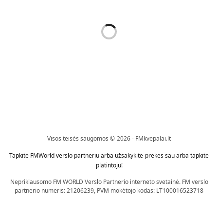
Kvepalai
Kvepalai
PURE 01 – KVEPALAI
PURE 80 -KVEPALAI
MOTERIMS 50 ML ( ĮKVĖPTI
MOTERIMS 50ML ( ĮKVĖPTI
GIVENCHY ANGE OU DEMON
CHRISTIAN DIOR DIOR
LE SECRET )
CHERIE )
16,89
€
16,89
€
Į krepšelį
Į krepšelį
Visos teisės saugomos © 2026 - FMkvepalai.lt
Tapkite FMWorld verslo partneriu arba užsakykite prekes sau arba tapkite
platintoju!
Nepriklausomo FM WORLD Verslo Partnerio interneto svetainė. FM verslo
partnerio numeris: 21206239, PVM mokėtojo kodas: LT100016523718