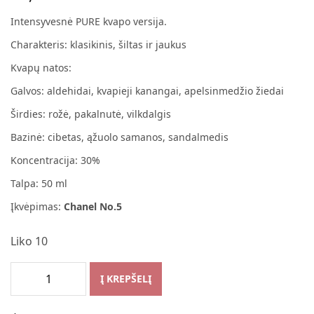
Intensyvesnė PURE kvapo versija.
Charakteris: klasikinis, šiltas ir jaukus
Kvapų natos:
Galvos: aldehidai, kvapieji kanangai, apelsinmedžio žiedai
Širdies: rožė, pakalnutė, vilkdalgis
Bazinė: cibetas, ąžuolo samanos, sandalmedis
Koncentracija: 30%
Talpa: 50 ml
Įkvėpimas:
Chanel No.5
Liko 10
Į KREPŠELĮ