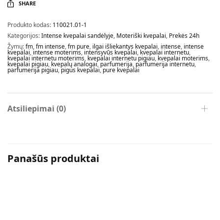
SHARE
Produkto kodas:
110021.01-1
Kategorijos:
Intense kvepalai sandėlyje
,
Moteriški kvepalai
,
Prekės 24h
Žymų:
fm
,
fm intense
,
fm pure
,
ilgai išliekantys kvepalai
,
intense
,
intense
kvepalai
,
intense moterims
,
intensyvūs kvepalai
,
kvepalai internetu
,
kvepalai internetu moterims
,
kvepalai internetu pigiau
,
kvepalai moterims
,
kvepalai pigiau
,
kvepalų analogai
,
parfumerija
,
parfumerija internetu
,
parfumerija pigiau
,
pigus kvepalai
,
pure kvepalai
Atsiliepimai (0)
Panašūs produktai