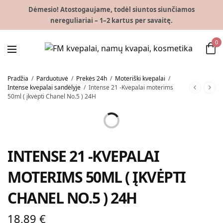
Dėmesio! Atostogaujame, todėl siuntos siunčiamos
nereguliariai – 1–2 kartus per savaitę.
0
Pradžia
/
Parduotuvė
/
Prekės 24h
/
Moteriški kvepalai
/
Intense kvepalai sandėlyje
/
Intense 21 -Kvepalai moterims
50ml ( įkvėpti Chanel No.5 ) 24H
INTENSE 21 -KVEPALAI
MOTERIMS 50ML ( ĮKVĖPTI
CHANEL NO.5 ) 24H
18,89
€