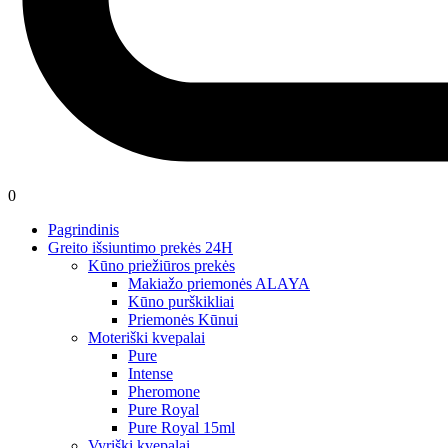
0
Pagrindinis
Greito išsiuntimo prekės 24H
Kūno priežiūros prekės
Makiažo priemonės ALAYA
Kūno purškikliai
Priemonės Kūnui
Moteriški kvepalai
Pure
Intense
Pheromone
Pure Royal
Pure Royal 15ml
Vyriški kvepalai