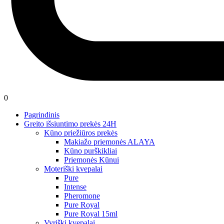
0
Pagrindinis
Greito išsiuntimo prekės 24H
Kūno priežiūros prekės
Makiažo priemonės ALAYA
Kūno purškikliai
Priemonės Kūnui
Moteriški kvepalai
Pure
Intense
Pheromone
Pure Royal
Pure Royal 15ml
Vyriški kvepalai