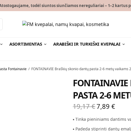
tostogaujame, todėl siuntos siunčiamos nereguliariai – 1–2 kartus p
ASORTIMENTAS
ARABIŠKI IR TURKIŠKI KVEPALAI
asta Fontainavie
/
FONTAINAVIE Braškių skonio dantų pasta 2-6 metų vaikams 
FONTAINAVIE
PASTA 2-6 ME
19,17
€
7,89
€
Original
Curren
price
price is
▪ Tinka pieniniams dantims va
was:
7,89 €.
▪ Padeda stiprinti dantų emalį
19,17 €.