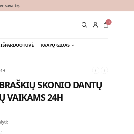
er savaitę.
0
IŠPARDUOTUVĖ
KVAPŲ GIDAS
24H
 BRAŠKIŲ SKONIO DANTŲ
TŲ VAIKAMS 24H
t
:
lyti;
;