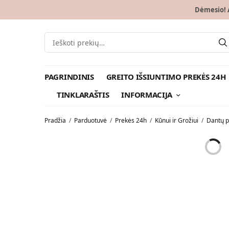
Dėmesio! A
PAGRINDINIS
GREITO IŠSIUNTIMO PREKĖS 24H
TINKLARAŠTIS
INFORMACIJA
Pradžia
/
Parduotuvė
/
Prekės 24h
/
Kūnui ir Grožiui
/
Dantų p
AKCIJA!