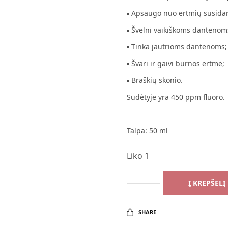
▪ Apsaugo nuo ertmių susida
▪ Švelni vaikiškoms dantenom
▪ Tinka jautrioms dantenoms;
▪ Švari ir gaivi burnos ertmė;
▪ Braškių skonio.
Sudėtyje yra 450 ppm fluoro.
Talpa: 50 ml
Liko 1
Į KREPŠELĮ
SHARE