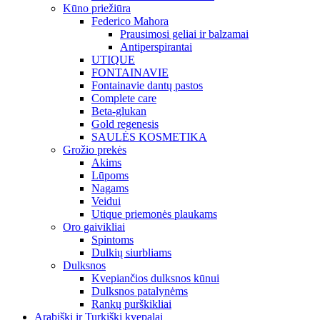
Kūno priežiūra
Federico Mahora
Prausimosi geliai ir balzamai
Antiperspirantai
UTIQUE
FONTAINAVIE
Fontainavie dantų pastos
Complete care
Beta-glukan
Gold regenesis
SAULĖS KOSMETIKA
Grožio prekės
Akims
Lūpoms
Nagams
Veidui
Utique priemonės plaukams
Oro gaivikliai
Spintoms
Dulkių siurbliams
Dulksnos
Kvepiančios dulksnos kūnui
Dulksnos patalynėms
Rankų purškikliai
Arabiški ir Turkiški kvepalai