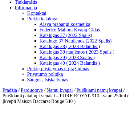
Tinklaraštis
Informacija
Kontaktai
Prekių katalogai
Alaya prabangi kosmetika
Federico Mahora Kvapų Gidas
Katalogas 37 (2022 Spalis)
Katalogo 37 Naujienos (2022 Spalis)
Katalogas 38 ( 2023 Balandis )
Katalogas 39 naujienos ( 2023 Spalis )
Katalogas 39 ( 2023 Spalis )
Katalogas 40 ( 2024 Balandis )
Prekių pristatymas ir grąžinimas
Privatumo politika
Saugus atsiskaitymas
Pradžia
/
Parduotuvė
/
Namų kvapai
/
Purškiami namų kvapai
/
Purškiami patalpų kvepalai – PURE ROYAL 910 kvapo 250ml (
Įkvėpti Maison Baccarat Rouge 540 )