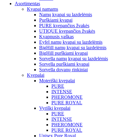
Asortimentas
Kvapai namams
Namų kvapai su lazdelėmis
Purškiami kvapai
PURE kvepančios žvakės
UTIQUE kvepančios žvakės
Kvapnusis vaškas
Eyfel namų kvapai su lazdelėmis
BigHill namų kvapai su lazdelėmis
BigHill purškiami kvapai
Sorvella namų kvapai su lazdelėmis
Sorvella purškiami kvapai
Sorvella dovanų rinkiniai
Kvepalai
Moteriški kvepalai
PURE
INTENSE
PHEROMONE
PURE ROYAL
Vyriški kvepalai
PURE
INTENSE
PHEROMONE
PURE ROYAL
Unisex Pure Royal