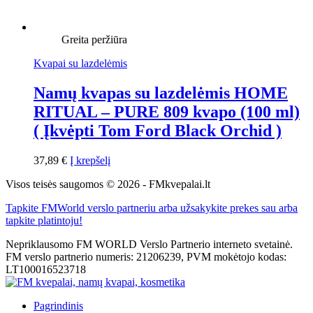
Greita peržiūra
Kvapai su lazdelėmis
Namų kvapas su lazdelėmis HOME
RITUAL – PURE 809 kvapo (100 ml)
( Įkvėpti Tom Ford Black Orchid )
37,89
€
Į krepšelį
Visos teisės saugomos © 2026 - FMkvepalai.lt
Tapkite FMWorld verslo partneriu arba užsakykite prekes sau arba
tapkite platintoju!
Nepriklausomo FM WORLD Verslo Partnerio interneto svetainė.
FM verslo partnerio numeris: 21206239, PVM mokėtojo kodas:
LT100016523718
Pagrindinis