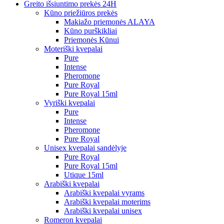
Greito išsiuntimo prekės 24H
Kūno priežiūros prekės
Makiažo priemonės ALAYA
Kūno purškikliai
Priemonės Kūnui
Moteriški kvepalai
Pure
Intense
Pheromone
Pure Royal
Pure Royal 15ml
Vyriški kvepalai
Pure
Intense
Pheromone
Pure Royal
Unisex kvepalai sandėlyje
Pure Royal
Pure Royal 15ml
Utique 15ml
Arabiški kvepalai
Arabiški kvepalai vyrams
Arabiški kvepalai moterims
Arabiški kvepalai unisex
Romeron kvepalai