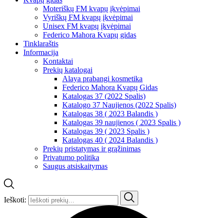
Moteriškų FM kvapų įkvėpimai
Vyriškų FM kvapų įkvėpimai
Unisex FM kvapų įkvėpimai
Federico Mahora Kvapų gidas
Tinklaraštis
Informacija
Kontaktai
Prekių katalogai
Alaya prabangi kosmetika
Federico Mahora Kvapų Gidas
Katalogas 37 (2022 Spalis)
Katalogo 37 Naujienos (2022 Spalis)
Katalogas 38 ( 2023 Balandis )
Katalogas 39 naujienos ( 2023 Spalis )
Katalogas 39 ( 2023 Spalis )
Katalogas 40 ( 2024 Balandis )
Prekių pristatymas ir grąžinimas
Privatumo politika
Saugus atsiskaitymas
Ieškoti: