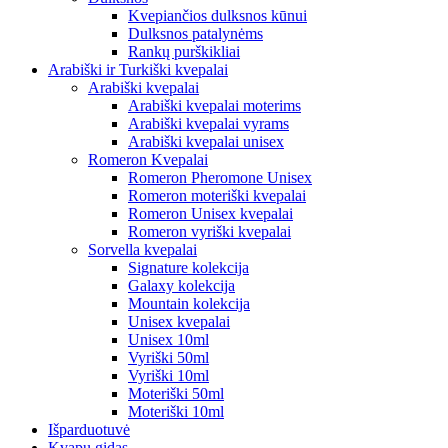
Kvepiančios dulksnos kūnui
Dulksnos patalynėms
Rankų purškikliai
Arabiški ir Turkiški kvepalai
Arabiški kvepalai
Arabiški kvepalai moterims
Arabiški kvepalai vyrams
Arabiški kvepalai unisex
Romeron Kvepalai
Romeron Pheromone Unisex
Romeron moteriški kvepalai
Romeron Unisex kvepalai
Romeron vyriški kvepalai
Sorvella kvepalai
Signature kolekcija
Galaxy kolekcija
Mountain kolekcija
Unisex kvepalai
Unisex 10ml
Vyriški 50ml
Vyriški 10ml
Moteriški 50ml
Moteriški 10ml
Išparduotuvė
Kvapų gidas