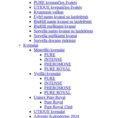
PURE kvepančios žvakės
UTIQUE kvepančios žvakės
Kvapnusis vaškas
Eyfel namų kvapai su lazdelėmis
BigHill namų kvapai su lazdelėmis
BigHill purškiami kvapai
Sorvella namų kvapai su lazdelėmis
Sorvella purškiami kvapai
Sorvella dovanų rinkiniai
Kvepalai
Moteriški kvepalai
PURE
INTENSE
PHEROMONE
PURE ROYAL
Vyriški kvepalai
PURE
INTENSE
PHEROMONE
PURE ROYAL
Unisex Pure Royal
Pure Royal
Pure Royal 15ml
UTIQUE kvepalai
Advento Kalendorius 2024