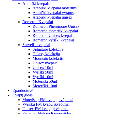
Arabiški kvepalai
Arabiški kvepalai moterims
Arabiški kvepalai vyrams
Arabiški kvepalai unisex
Romeron Kvepalai
Romeron Pheromone Unisex
Romeron moteriški kvepalai
Romeron Unisex kvepalai
Romeron vyriški kvepalai
Sorvella kvepalai
Signature kolekcija
Galaxy kolekcija
Mountain kolekcija
Unisex kvepalai
Unisex 10ml
Vyriški 50ml
Vyriški 10ml
Moteriški 50ml
Moteriški 10ml
Išparduotuvė
Kvapų gidas
Moteriškų FM kvapų įkvėpimai
Vyriškų FM kvapų įkvėpimai
Unisex FM kvapų įkvėpimai
Federico Mahora Kvapų gidas