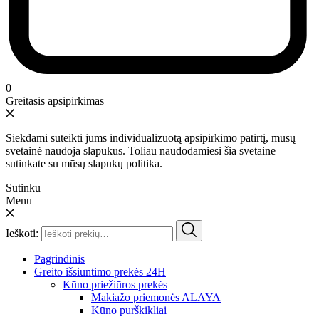
0
Greitasis apsipirkimas
Siekdami suteikti jums individualizuotą apsipirkimo patirtį, mūsų
svetainė naudoja slapukus. Toliau naudodamiesi šia svetaine
sutinkate su mūsų slapukų politika.
Sutinku
Menu
Ieškoti:
Pagrindinis
Greito išsiuntimo prekės 24H
Kūno priežiūros prekės
Makiažo priemonės ALAYA
Kūno purškikliai