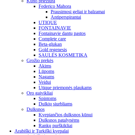
Kūno priežiūra
Federico Mahora
Prausimosi geliai ir balzamai
Antiperspirantai
UTIQUE
FONTAINAVIE
Fontainavie dantų pastos
Complete care
Beta-glukan
Gold regenesis
SAULĖS KOSMETIKA
Grožio prekės
Akims
Lūpoms
Nagams
Veidui
Utique priemonės plaukams
Oro gaivikliai
Spintoms
Dulkių siurbliams
Dulksnos
Kvepiančios dulksnos kūnui
Dulksnos patalynėms
Rankų purškikliai
Arabiški ir Turkiški kvepalai