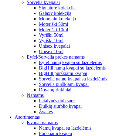
Sorvella kvepalai
Signature kolekcija
Galaxy kolekcija
Mountain kolekcija
Moteriški 50ml
Moteriški 10ml
Vyriški 50ml
Vyriški 10ml
Unisex kvepalai
Unisex 10ml
Eyfel/Sorvella prekės namams
Eyfel namų kvapai su lazdelėmis
BigHill namų kvapai su lazdelėmis
BigHill purškiami kvapai
Sorvella namų kvapai su lazdelėmis
Sorvella purškiami kvapai
Dovanų rinkiniai
Namams
Patalynės dulksnos
Dulkių siurblio kvapai
Žvakės
Asortimentas
Kvapai namams
Namų kvapai su lazdelėmis
Purškiami kvapai