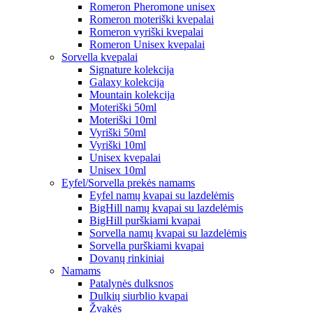
Romeron Pheromone unisex
Romeron moteriški kvepalai
Romeron vyriški kvepalai
Romeron Unisex kvepalai
Sorvella kvepalai
Signature kolekcija
Galaxy kolekcija
Mountain kolekcija
Moteriški 50ml
Moteriški 10ml
Vyriški 50ml
Vyriški 10ml
Unisex kvepalai
Unisex 10ml
Eyfel/Sorvella prekės namams
Eyfel namų kvapai su lazdelėmis
BigHill namų kvapai su lazdelėmis
BigHill purškiami kvapai
Sorvella namų kvapai su lazdelėmis
Sorvella purškiami kvapai
Dovanų rinkiniai
Namams
Patalynės dulksnos
Dulkių siurblio kvapai
Žvakės