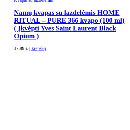
Kvapai su lazdelėmis
Namų kvapas su lazdelėmis HOME
RITUAL – PURE 366 kvapo (100 ml)
( Įkvėpti Yves Saint Laurent Black
Opium )
37,89
€
Į krepšelį