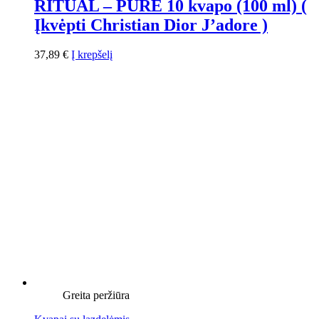
RITUAL – PURE 10 kvapo (100 ml) (
Įkvėpti Christian Dior J’adore )
37,89
€
Į krepšelį
Greita peržiūra