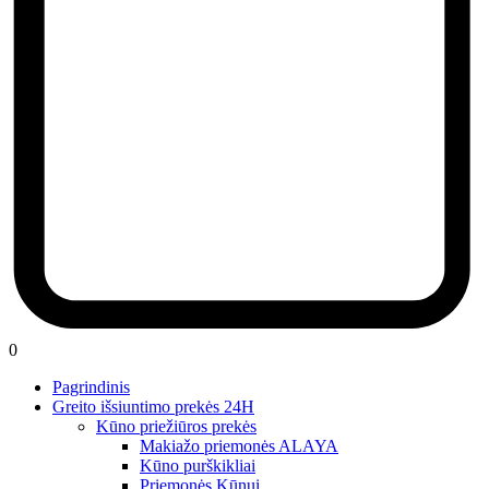
0
Pagrindinis
Greito išsiuntimo prekės 24H
Kūno priežiūros prekės
Makiažo priemonės ALAYA
Kūno purškikliai
Priemonės Kūnui