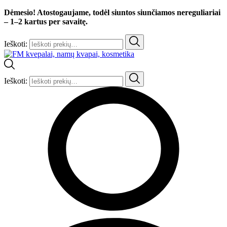
Dėmesio! Atostogaujame, todėl siuntos siunčiamos nereguliariai
– 1–2 kartus per savaitę.
Ieškoti:
Ieškoti: