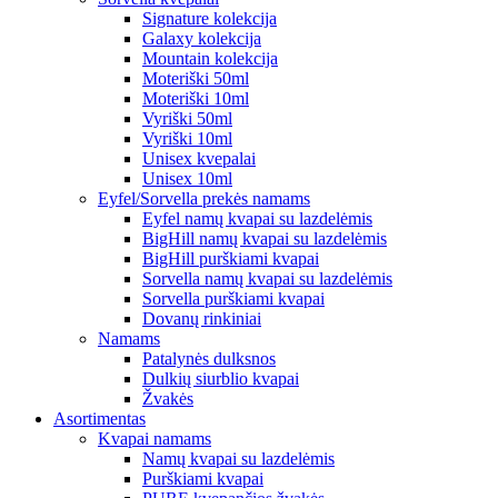
Signature kolekcija
Galaxy kolekcija
Mountain kolekcija
Moteriški 50ml
Moteriški 10ml
Vyriški 50ml
Vyriški 10ml
Unisex kvepalai
Unisex 10ml
Eyfel/Sorvella prekės namams
Eyfel namų kvapai su lazdelėmis
BigHill namų kvapai su lazdelėmis
BigHill purškiami kvapai
Sorvella namų kvapai su lazdelėmis
Sorvella purškiami kvapai
Dovanų rinkiniai
Namams
Patalynės dulksnos
Dulkių siurblio kvapai
Žvakės
Asortimentas
Kvapai namams
Namų kvapai su lazdelėmis
Purškiami kvapai