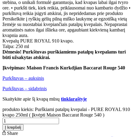
stebina, o unikali formulė garantuoja, kad kvapas labai ilgai tvyro
ore. • purkšti tiek, kiek reikia, priklausomai nuo kambario dydžio •
purkštuvą reikia įsigyti atskirai, jis nepridedamas prie produkto
Persikelkite į ryškių gėlių pilną miško laukymę ar egzotišką vietą
žemėje su nuostabiai kvepiančiais patalpų kvepalais. Nepaprastai
aromatinės natos ilgai išlieka ore, apgaubiant kiekvieną kambarį
kvapnia aura.
Kvepalų PURE ROYAL 910 kvapo.
Talpa: 250 ml
Dėmesio! Purkštuvas purškiamiems patalpų kvepalams turi
būti užsakytas atskirai.
Įkvėpimas: Maison Francis Kurkdjian Baccarat Rouge 540
Purkštuvas – auksinis
Purkštuvas – sidabrinis
Skaitykite apie šį kvapą mūsų
tinklaraštyje
produkto kiekis: Purškiami patalpų kvepalai - PURE ROYAL 910
kvapo 250ml ( Įkvėpti Maison Baccarat Rouge 540 )
Į krepšelį
Share