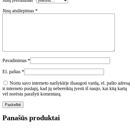
Jūsų įvertinimas
*
Jūsų atsiliepimas
*
Pavadinimas
*
El. paštas
*
Noriu savo interneto naršyklėje išsaugoti vardą, el. pašto adresą
ir interneto puslapį, kad jų nebereiktų įvesti iš naujo, kai kitą kartą
vėl norėsiu parašyti komentarą.
Panašūs produktai