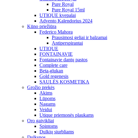
Pure Royal
Pure Royal 15ml
UTIQUE kvepalai
Advento Kalendorius 2024
Kūno priežiūra
Federico Mahora
Prausimosi geliai ir balzamai
Antiperspirantai
UTIQUE
FONTAINAVIE
Fontainavie dantų pastos
Complete care
Beta-glukan
Gold regenesis
SAULĖS KOSMETIKA
Grožio prekės
Akims
Lūpoms
Nagams
Veidui
Utique priemonės plaukams
Oro gaivikliai
Spintoms
Dulkių siurbliams
Dulksnos