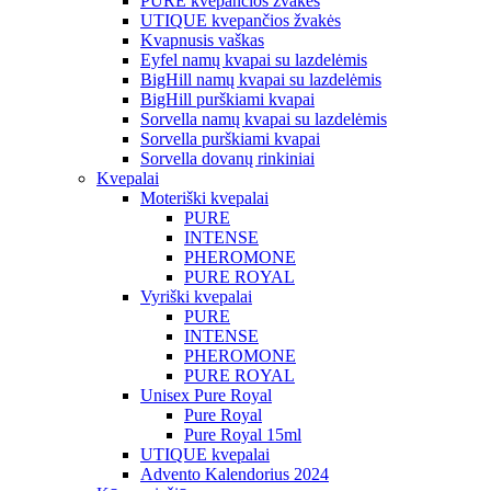
PURE kvepančios žvakės
UTIQUE kvepančios žvakės
Kvapnusis vaškas
Eyfel namų kvapai su lazdelėmis
BigHill namų kvapai su lazdelėmis
BigHill purškiami kvapai
Sorvella namų kvapai su lazdelėmis
Sorvella purškiami kvapai
Sorvella dovanų rinkiniai
Kvepalai
Moteriški kvepalai
PURE
INTENSE
PHEROMONE
PURE ROYAL
Vyriški kvepalai
PURE
INTENSE
PHEROMONE
PURE ROYAL
Unisex Pure Royal
Pure Royal
Pure Royal 15ml
UTIQUE kvepalai
Advento Kalendorius 2024