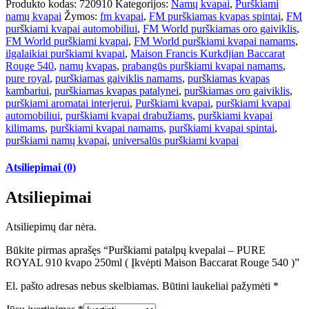
Produkto kodas:
720910
Kategorijos:
Namų kvapai
,
Purškiami
namų kvapai
Žymos:
fm kvapai
,
FM purškiamas kvapas spintai
,
FM
purškiami kvapai automobiliui
,
FM World purškiamas oro gaiviklis
,
FM World purškiami kvapai
,
FM World purškiami kvapai namams
,
ilgalaikiai purškiami kvapai
,
Maison Francis Kurkdjian Baccarat
Rouge 540
,
namų kvapas
,
prabangūs purškiami kvapai namams
,
pure royal
,
purškiamas gaiviklis namams
,
purškiamas kvapas
kambariui
,
purškiamas kvapas patalynei
,
purškiamas oro gaiviklis
,
purškiami aromatai interjerui
,
Purškiami kvapai
,
purškiami kvapai
automobiliui
,
purškiami kvapai drabužiams
,
purškiami kvapai
kilimams
,
purškiami kvapai namams
,
purškiami kvapai spintai
,
purškiami namų kvapai
,
universalūs purškiami kvapai
Atsiliepimai (0)
Atsiliepimai
Atsiliepimų dar nėra.
Būkite pirmas aprašęs “Purškiami patalpų kvepalai – PURE
ROYAL 910 kvapo 250ml ( Įkvėpti Maison Baccarat Rouge 540 )”
El. pašto adresas nebus skelbiamas.
Būtini laukeliai pažymėti
*