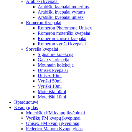
Arabiški kvepalai
Arabiški kvepalai moterims
Arabiški kvepalai vyrams
Arabiški kvepalai unisex
Romeron Kvepalai
Romeron Pheromone Unisex
Romeron moteriški kvepalai
Romeron Unisex kvepalai
Romeron vyriški kvepalai
Sorvella kvepalai
Signature kolekcija
Galaxy kolekcija
Mountain kolekcija
Unisex kvepalai
Unisex 10ml
Vyriški 50ml
Vyriški 10ml
Moteriški 50ml
Moteriški 10ml
Išparduotuvė
Kvapų gidas
Moteriškų FM kvapų įkvėpimai
Vyriškų FM kvapų įkvėpimai
Unisex FM kvapų įkvėpimai
Federico Mahora Kvapų gidas