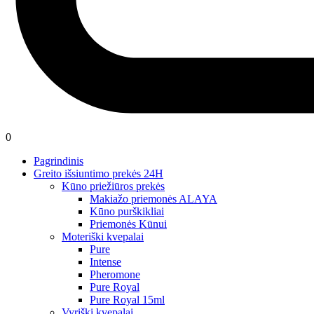
0
Pagrindinis
Greito išsiuntimo prekės 24H
Kūno priežiūros prekės
Makiažo priemonės ALAYA
Kūno purškikliai
Priemonės Kūnui
Moteriški kvepalai
Pure
Intense
Pheromone
Pure Royal
Pure Royal 15ml
Vyriški kvepalai