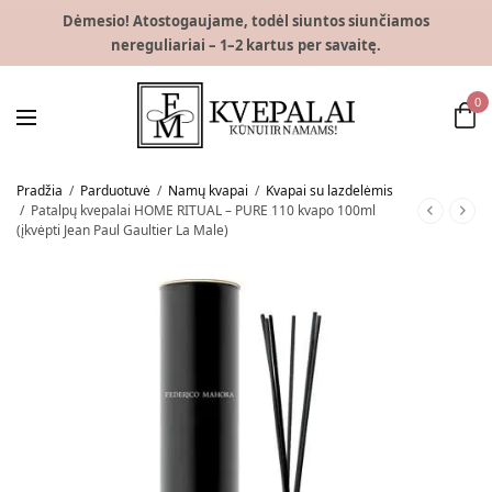
Dėmesio! Atostogaujame, todėl siuntos siunčiamos
nereguliariai – 1–2 kartus per savaitę.
0
Pradžia
/
Parduotuvė
/
Namų kvapai
/
Kvapai su lazdelėmis
/
Patalpų kvepalai HOME RITUAL – PURE 110 kvapo 100ml
(įkvėpti Jean Paul Gaultier La Male)