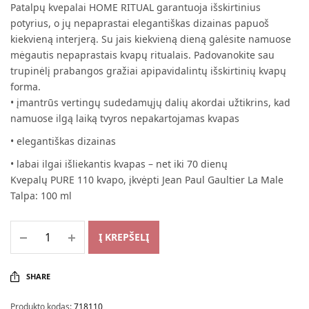
Patalpų kvepalai HOME RITUAL garantuoja išskirtinius
potyrius, o jų nepaprastai elegantiškas dizainas papuoš
kiekvieną interjerą. Su jais kiekvieną dieną galėsite namuose
mėgautis nepaprastais kvapų ritualais. Padovanokite sau
trupinėlį prabangos gražiai apipavidalintų išskirtinių kvapų
forma.
• įmantrūs vertingų sudedamųjų dalių akordai užtikrins, kad
namuose ilgą laiką tvyros nepakartojamas kvapas
• elegantiškas dizainas
• labai ilgai išliekantis kvapas – net iki 70 dienų
Kvepalų PURE 110 kvapo, įkvėpti Jean Paul Gaultier La Male
Talpa: 100 ml
Į KREPŠELĮ
SHARE
Produkto kodas:
718110