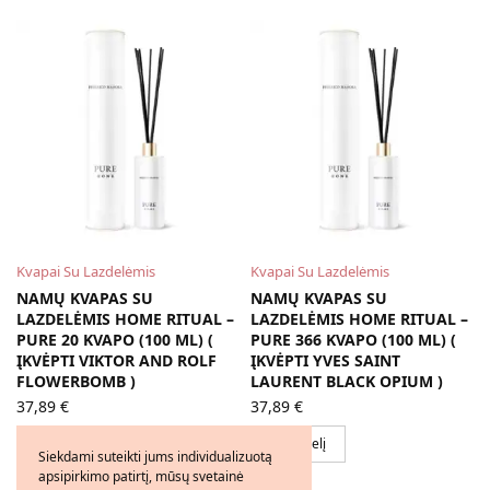
Kvapai Su Lazdelėmis
Kvapai Su Lazdelėmis
NAMŲ KVAPAS SU
NAMŲ KVAPAS SU
LAZDELĖMIS HOME RITUAL –
LAZDELĖMIS HOME RITUAL –
PURE 20 KVAPO (100 ML) (
PURE 366 KVAPO (100 ML) (
ĮKVĖPTI VIKTOR AND ROLF
ĮKVĖPTI YVES SAINT
FLOWERBOMB )
LAURENT BLACK OPIUM )
37,89
€
37,89
€
Į krepšelį
Į krepšelį
Siekdami suteikti jums individualizuotą
apsipirkimo patirtį, mūsų svetainė