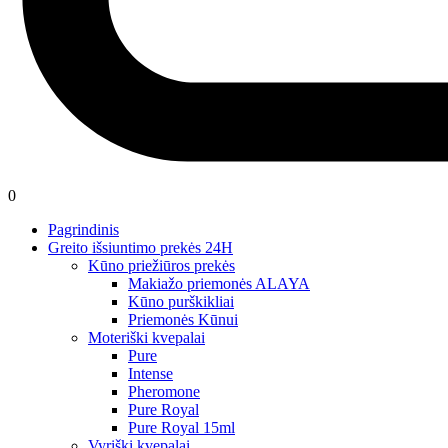
0
Pagrindinis
Greito išsiuntimo prekės 24H
Kūno priežiūros prekės
Makiažo priemonės ALAYA
Kūno purškikliai
Priemonės Kūnui
Moteriški kvepalai
Pure
Intense
Pheromone
Pure Royal
Pure Royal 15ml
Vyriški kvepalai