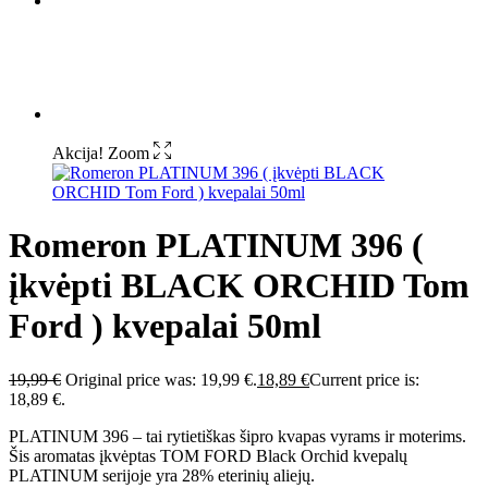
Akcija!
Zoom
Romeron PLATINUM 396 (
įkvėpti BLACK ORCHID Tom
Ford ) kvepalai 50ml
19,99
€
Original price was: 19,99 €.
18,89
€
Current price is:
18,89 €.
PLATINUM 396 – tai rytietiškas šipro kvapas vyrams ir moterims.
Šis aromatas įkvėptas TOM FORD Black Orchid kvepalų
PLATINUM serijoje yra 28% eterinių aliejų.