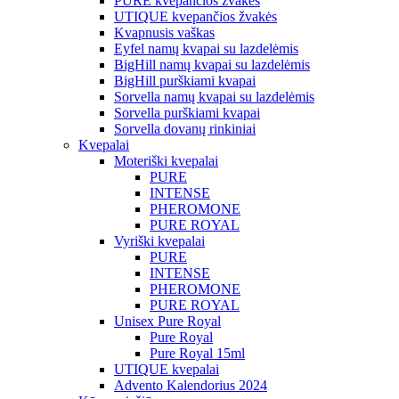
PURE kvepančios žvakės
UTIQUE kvepančios žvakės
Kvapnusis vaškas
Eyfel namų kvapai su lazdelėmis
BigHill namų kvapai su lazdelėmis
BigHill purškiami kvapai
Sorvella namų kvapai su lazdelėmis
Sorvella purškiami kvapai
Sorvella dovanų rinkiniai
Kvepalai
Moteriški kvepalai
PURE
INTENSE
PHEROMONE
PURE ROYAL
Vyriški kvepalai
PURE
INTENSE
PHEROMONE
PURE ROYAL
Unisex Pure Royal
Pure Royal
Pure Royal 15ml
UTIQUE kvepalai
Advento Kalendorius 2024