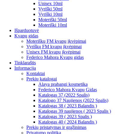
Unisex 10ml
Vyriški 50ml
Vyriški 10ml
Moteriški 50ml
Moteriški 10ml
Išparduotuvė
Kvapų gidas
Moteriškų FM kvapų įkvėpimai
Vyriškų FM kvapų įkvėpimai
Unisex FM kvapų įkvėpimai
Federico Mahora Kvapų gidas
Tinklaraštis
Informacija
Kontaktai
Prekių katalogai
Alaya prabangi kosmetika
Federico Mahora Kvapų Gidas
Katalogas 37 (2022 Spalis)
Katalogo 37 Naujienos (2022 Spalis)
Katalogas 38 ( 2023 Balandis )
Katalogas 39 naujienos ( 2023 Spalis )
Katalogas 39 ( 2023 Spalis )
Katalogas 40 ( 2024 Balandis )
Prekių pristatymas ir grąžinimas
Privatumo politika