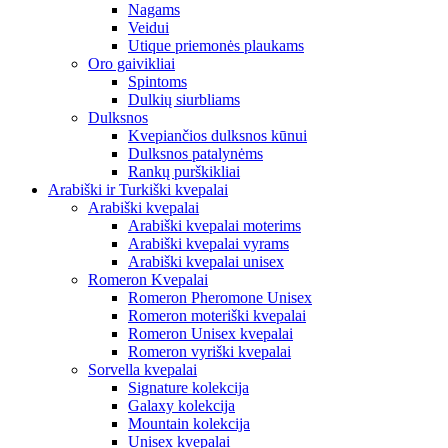
Nagams
Veidui
Utique priemonės plaukams
Oro gaivikliai
Spintoms
Dulkių siurbliams
Dulksnos
Kvepiančios dulksnos kūnui
Dulksnos patalynėms
Rankų purškikliai
Arabiški ir Turkiški kvepalai
Arabiški kvepalai
Arabiški kvepalai moterims
Arabiški kvepalai vyrams
Arabiški kvepalai unisex
Romeron Kvepalai
Romeron Pheromone Unisex
Romeron moteriški kvepalai
Romeron Unisex kvepalai
Romeron vyriški kvepalai
Sorvella kvepalai
Signature kolekcija
Galaxy kolekcija
Mountain kolekcija
Unisex kvepalai