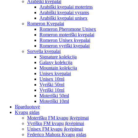
Arabiški kvepalai
Arabiški kvepalai moterims
Arabiški kvepalai vyrams
Arabiški kvepalai unisex
Romeron Kvepalai
Romeron Pheromone Unisex
Romeron moteriški kvepalai
Romeron Unisex kvepalai
Romeron vyriški kvepalai
Sorvella kvepalai
Signature kolekcija
Galaxy kolekcija
Mountain kolekcija
Unisex kvepalai
Unisex 10ml
Vyriški 50ml
Vyriški 10ml
Moteriški 50ml
Moteriški 10ml
Išparduotuvė
Kvapų gidas
Moteriškų FM kvapų įkvėpimai
Vyriškų FM kvapų įkvėpimai
Unisex FM kvapų įkvėpimai
Federico Mahora Kvapų gidas