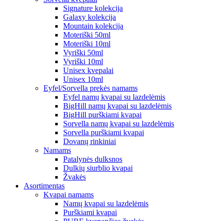
Signature kolekcija
Galaxy kolekcija
Mountain kolekcija
Moteriški 50ml
Moteriški 10ml
Vyriški 50ml
Vyriški 10ml
Unisex kvepalai
Unisex 10ml
Eyfel/Sorvella prekės namams
Eyfel namų kvapai su lazdelėmis
BigHill namų kvapai su lazdelėmis
BigHill purškiami kvapai
Sorvella namų kvapai su lazdelėmis
Sorvella purškiami kvapai
Dovanų rinkiniai
Namams
Patalynės dulksnos
Dulkių siurblio kvapai
Žvakės
Asortimentas
Kvapai namams
Namų kvapai su lazdelėmis
Purškiami kvapai