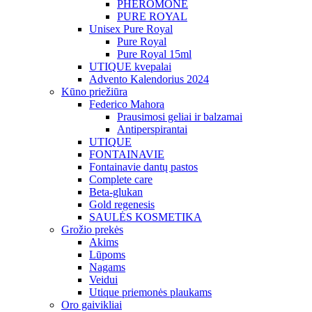
PHEROMONE
PURE ROYAL
Unisex Pure Royal
Pure Royal
Pure Royal 15ml
UTIQUE kvepalai
Advento Kalendorius 2024
Kūno priežiūra
Federico Mahora
Prausimosi geliai ir balzamai
Antiperspirantai
UTIQUE
FONTAINAVIE
Fontainavie dantų pastos
Complete care
Beta-glukan
Gold regenesis
SAULĖS KOSMETIKA
Grožio prekės
Akims
Lūpoms
Nagams
Veidui
Utique priemonės plaukams
Oro gaivikliai