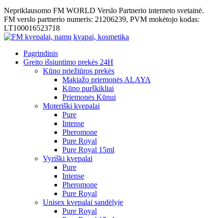
Nepriklausomo FM WORLD Verslo Partnerio interneto svetainė.
FM verslo partnerio numeris: 21206239, PVM mokėtojo kodas:
LT100016523718
Pagrindinis
Greito išsiuntimo prekės 24H
Kūno priežiūros prekės
Makiažo priemonės ALAYA
Kūno purškikliai
Priemonės Kūnui
Moteriški kvepalai
Pure
Intense
Pheromone
Pure Royal
Pure Royal 15ml
Vyriški kvepalai
Pure
Intense
Pheromone
Pure Royal
Unisex kvepalai sandėlyje
Pure Royal