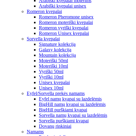
Arabiški kvepalai moterims
Arabiški kvepalai unisex
Romeron kvepalai
Romeron Pheromone unisex
Romeron moteriški kvepalai
Romeron vyriški kvepalai
Romeron Unisex kvepalai
Sorvella kvepalai
Signature kolekcija
Galaxy kolekcija
Mountain kolekcija
Moteriški 50ml
Moteriški 10ml
Vyriški 50ml
Vyriški 10ml
Unisex kvepalai
Unisex 10ml
Eyfel/Sorvella prekės namams
Eyfel namų kvapai su lazdelėmis
BigHill namų kvapai su lazdelėmis
BigHill purškiami kvapai
Sorvella namų kvapai su lazdelėmis
Sorvella purškiami kvapai
Dovanų rinkiniai
Namams