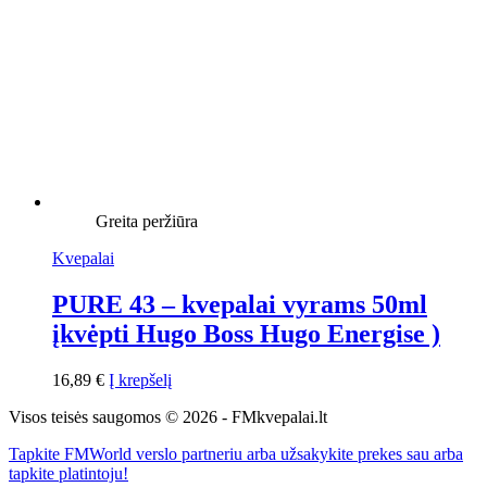
Greita peržiūra
Kvepalai
PURE 43 – kvepalai vyrams 50ml
įkvėpti Hugo Boss Hugo Energise )
16,89
€
Į krepšelį
Visos teisės saugomos © 2026 - FMkvepalai.lt
Tapkite FMWorld verslo partneriu arba užsakykite prekes sau arba
tapkite platintoju!