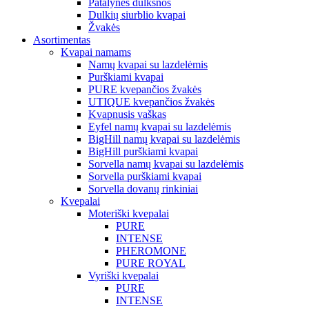
Patalynės dulksnos
Dulkių siurblio kvapai
Žvakės
Asortimentas
Kvapai namams
Namų kvapai su lazdelėmis
Purškiami kvapai
PURE kvepančios žvakės
UTIQUE kvepančios žvakės
Kvapnusis vaškas
Eyfel namų kvapai su lazdelėmis
BigHill namų kvapai su lazdelėmis
BigHill purškiami kvapai
Sorvella namų kvapai su lazdelėmis
Sorvella purškiami kvapai
Sorvella dovanų rinkiniai
Kvepalai
Moteriški kvepalai
PURE
INTENSE
PHEROMONE
PURE ROYAL
Vyriški kvepalai
PURE
INTENSE