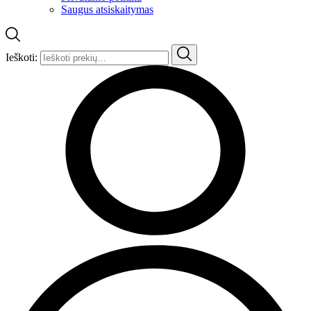
Saugus atsiskaitymas
Ieškoti: