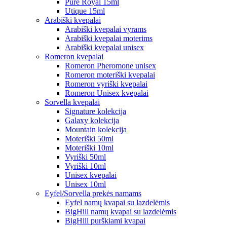
Pure Royal 15ml
Utique 15ml
Arabiški kvepalai
Arabiški kvepalai vyrams
Arabiški kvepalai moterims
Arabiški kvepalai unisex
Romeron kvepalai
Romeron Pheromone unisex
Romeron moteriški kvepalai
Romeron vyriški kvepalai
Romeron Unisex kvepalai
Sorvella kvepalai
Signature kolekcija
Galaxy kolekcija
Mountain kolekcija
Moteriški 50ml
Moteriški 10ml
Vyriški 50ml
Vyriški 10ml
Unisex kvepalai
Unisex 10ml
Eyfel/Sorvella prekės namams
Eyfel namų kvapai su lazdelėmis
BigHill namų kvapai su lazdelėmis
BigHill purškiami kvapai