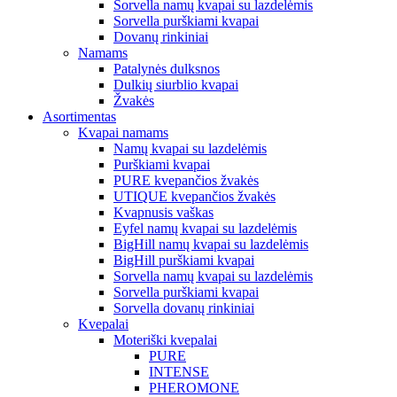
Sorvella namų kvapai su lazdelėmis
Sorvella purškiami kvapai
Dovanų rinkiniai
Namams
Patalynės dulksnos
Dulkių siurblio kvapai
Žvakės
Asortimentas
Kvapai namams
Namų kvapai su lazdelėmis
Purškiami kvapai
PURE kvepančios žvakės
UTIQUE kvepančios žvakės
Kvapnusis vaškas
Eyfel namų kvapai su lazdelėmis
BigHill namų kvapai su lazdelėmis
BigHill purškiami kvapai
Sorvella namų kvapai su lazdelėmis
Sorvella purškiami kvapai
Sorvella dovanų rinkiniai
Kvepalai
Moteriški kvepalai
PURE
INTENSE
PHEROMONE