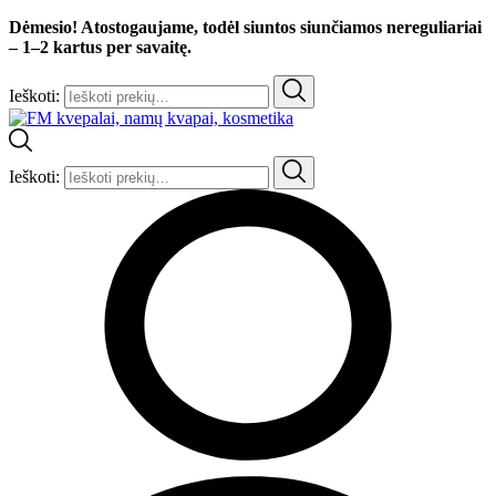
Dėmesio! Atostogaujame, todėl siuntos siunčiamos nereguliariai
– 1–2 kartus per savaitę.
Ieškoti:
Ieškoti: