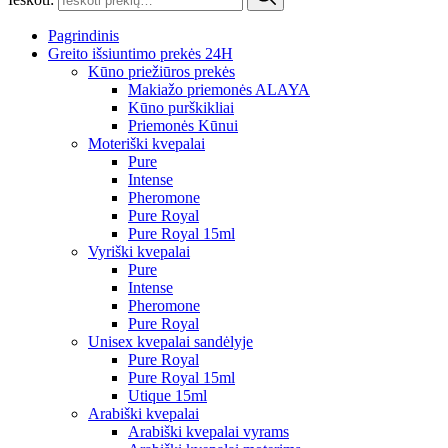
Pagrindinis
Greito išsiuntimo prekės 24H
Kūno priežiūros prekės
Makiažo priemonės ALAYA
Kūno purškikliai
Priemonės Kūnui
Moteriški kvepalai
Pure
Intense
Pheromone
Pure Royal
Pure Royal 15ml
Vyriški kvepalai
Pure
Intense
Pheromone
Pure Royal
Unisex kvepalai sandėlyje
Pure Royal
Pure Royal 15ml
Utique 15ml
Arabiški kvepalai
Arabiški kvepalai vyrams