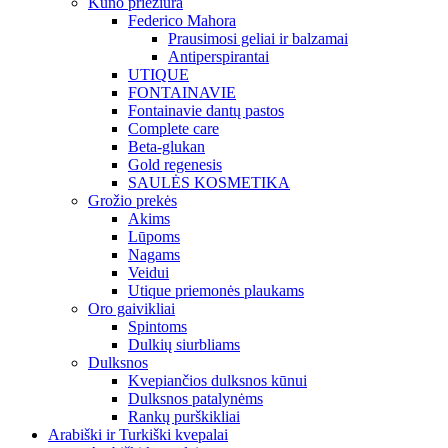
Kūno priežiūra
Federico Mahora
Prausimosi geliai ir balzamai
Antiperspirantai
UTIQUE
FONTAINAVIE
Fontainavie dantų pastos
Complete care
Beta-glukan
Gold regenesis
SAULĖS KOSMETIKA
Grožio prekės
Akims
Lūpoms
Nagams
Veidui
Utique priemonės plaukams
Oro gaivikliai
Spintoms
Dulkių siurbliams
Dulksnos
Kvepiančios dulksnos kūnui
Dulksnos patalynėms
Rankų purškikliai
Arabiški ir Turkiški kvepalai