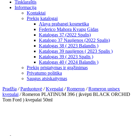
Tinklaraštis
Informacija
Kontaktai
Prekių katalogai
Alaya prabangi kosmetika
Federico Mahora Kvapų Gidas
Katalogas 37 (2022 Spalis)
Katalogo 37 Naujienos (2022 Spalis)
Katalogas 38 ( 2023 Balandis )
Katalogas 39 naujienos ( 2023 Spalis )
Katalogas 39 ( 2023 Spalis )
Katalogas 40 ( 2024 Balandis )
Prekių pristatymas ir grąžinimas
Privatumo politika
Saugus atsiskaitymas
Pradžia
/
Parduotuvė
/
Kvepalai
/
Romeron
/
Romeron unisex
kvepalai
/
Romeron PLATINUM 396 ( įkvėpti BLACK ORCHID
Tom Ford ) kvepalai 50ml