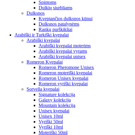
Spintoms
Dulkių siurbliams
Dulksnos
Kvepiančios dulksnos kūnui
Dulksnos patalynėms
Rankų purškikliai
Arabiški ir Turkiški kvepalai
Arabiški kvepalai
Arabiški kvepalai moterims
Arabiški kvepalai vyrams
Arabiški kvepalai unisex
Romeron Kvepalai
Romeron Pheromone Unisex
Romeron moteriški kvepalai
Romeron Unisex kvepalai
Romeron vyriški kvepalai
Sorvella kvepalai
Signature kolekcija
Galaxy kolekcija
Mountain kolekcija
Unisex kvepalai
Unisex 10ml
Vyriški 50ml
Vyriški 10ml
Moteriški 50ml