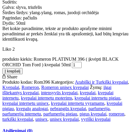
Sudėtis:
Galva: slyva, triufelis
Širdies širdys: ylang-ylang, romas, juodoji orchidėja
Pagrindas: pačiulis
Dydis: 50ml
Bet kokie pavadinime, tekste ar produkto aprašyme minimi
pavadinimai ar prekės ženklai yra tik aprašomieji, kad būtų lengviau
identifikuoti kvapą.
Liko 2
produkto kiekis: Romeron PLATINUM 396 ( įkvėpti BLACK
ORCHID Tom Ford ) kvepalai 50ml
Į krepšelį
Share
Produkto kodas:
Rom396
Kategorijos:
Arabiški ir Turkiški kvepalai
,
Kvepalai
,
Romeron
,
Romeron unisex kvepalai
Žymų:
ilgai
išliekantys kvepalai
,
intensyvūs kvepalai
,
kvepalai
,
kvepalai
internetu
,
kvepalai internetu moterims
,
kvepalai internetu pigiau
,
kvepalai internetu unisex
,
kvepalai internetu vyramams
,
kvepalai
pigiau
,
kvepalų analogai
,
nebrangūs kvepalai
,
parfumerija
,
parfumerija internetu
,
parfumerija pigiau
,
pigus kvepalai
,
romeron
,
turkiški kvepalai
,
unisex
,
unisex kvepalai
,
vyriški kvepalai
Atsiliepimai (0)