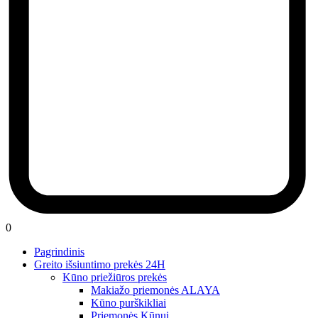
0
Pagrindinis
Greito išsiuntimo prekės 24H
Kūno priežiūros prekės
Makiažo priemonės ALAYA
Kūno purškikliai
Priemonės Kūnui