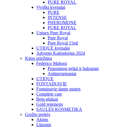
PURE ROYAL
Vyriški kvepalai
PURE
INTENSE
PHEROMONE
PURE ROYAL
Unisex Pure Royal
Pure Royal
Pure Royal 15ml
UTIQUE kvepalai
Advento Kalendorius 2024
Kūno priežiūra
Federico Mahora
Prausimosi geliai ir balzamai
Antiperspirantai
UTIQUE
FONTAINAVIE
Fontainavie dantų pastos
Complete care
Beta-glukan
Gold regenesis
SAULĖS KOSMETIKA
Grožio prekės
Akims
Lūpoms