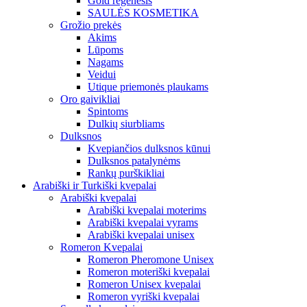
Gold regenesis
SAULĖS KOSMETIKA
Grožio prekės
Akims
Lūpoms
Nagams
Veidui
Utique priemonės plaukams
Oro gaivikliai
Spintoms
Dulkių siurbliams
Dulksnos
Kvepiančios dulksnos kūnui
Dulksnos patalynėms
Rankų purškikliai
Arabiški ir Turkiški kvepalai
Arabiški kvepalai
Arabiški kvepalai moterims
Arabiški kvepalai vyrams
Arabiški kvepalai unisex
Romeron Kvepalai
Romeron Pheromone Unisex
Romeron moteriški kvepalai
Romeron Unisex kvepalai
Romeron vyriški kvepalai