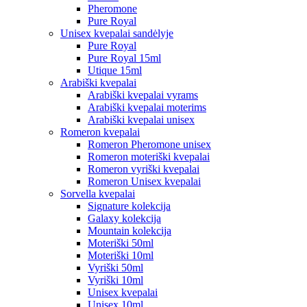
Pheromone
Pure Royal
Unisex kvepalai sandėlyje
Pure Royal
Pure Royal 15ml
Utique 15ml
Arabiški kvepalai
Arabiški kvepalai vyrams
Arabiški kvepalai moterims
Arabiški kvepalai unisex
Romeron kvepalai
Romeron Pheromone unisex
Romeron moteriški kvepalai
Romeron vyriški kvepalai
Romeron Unisex kvepalai
Sorvella kvepalai
Signature kolekcija
Galaxy kolekcija
Mountain kolekcija
Moteriški 50ml
Moteriški 10ml
Vyriški 50ml
Vyriški 10ml
Unisex kvepalai
Unisex 10ml