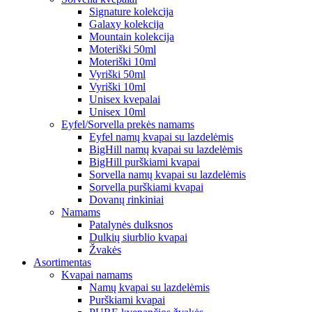
Signature kolekcija
Galaxy kolekcija
Mountain kolekcija
Moteriški 50ml
Moteriški 10ml
Vyriški 50ml
Vyriški 10ml
Unisex kvepalai
Unisex 10ml
Eyfel/Sorvella prekės namams
Eyfel namų kvapai su lazdelėmis
BigHill namų kvapai su lazdelėmis
BigHill purškiami kvapai
Sorvella namų kvapai su lazdelėmis
Sorvella purškiami kvapai
Dovanų rinkiniai
Namams
Patalynės dulksnos
Dulkių siurblio kvapai
Žvakės
Asortimentas
Kvapai namams
Namų kvapai su lazdelėmis
Purškiami kvapai