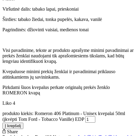
Viršutinė dalis: tabako lapai, prieskoniai
Širdies: tabako žiedai, tonka pupelės, kakava, vanilė
Pagrindinės: džiovinti vaisiai, medienos tonai
Visi pavadinime, tekste ar produkto aprašyme minimi pavadinimai ar
prekės ženklai naudojami tik aprašomiesiems tikslams, kad būtų
lengviau identifikuoti kvapą.
Kvepaluose minimi prekių ženklai ir pavadinimai priklauso
atitinkamiems jų savininkams.
Pirkdami šiuos kvepalus perkate originalų prekės ženklo
ROMERON kvapą
Liko 4
produkto kiekis: Romeron 406 Platinum - Unisex kvepalai 50ml
(įkvėpti Tom Ford - Tobacco Vanille) EDP
Į krepšelį
Share