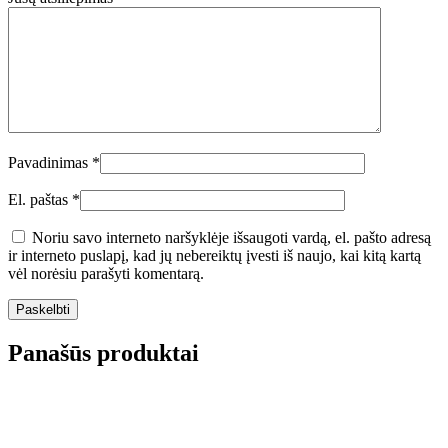
Pavadinimas
*
El. paštas
*
Noriu savo interneto naršyklėje išsaugoti vardą, el. pašto adresą
ir interneto puslapį, kad jų nebereiktų įvesti iš naujo, kai kitą kartą
vėl norėsiu parašyti komentarą.
Panašūs produktai