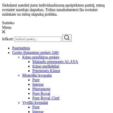
Siekdami suteikti jums individualizuotą apsipirkimo patirtį, mūsų
svetainė naudoja slapukus. Toliau naudodamiesi šia svetaine
sutinkate su mūsų slapukų politika.
Sutinku
Menu
Ieškoti:
Pagrindinis
Greito išsiuntimo prekės 24H
Kūno priežiūros prekės
Makiažo priemonės ALAYA
Kūno purškikliai
Priemonės Kūnui
Moteriški kvepalai
Pure
Intense
Pheromone
Pure Royal
Pure Royal 15ml
Vyriški kvepalai
Pure
Intense