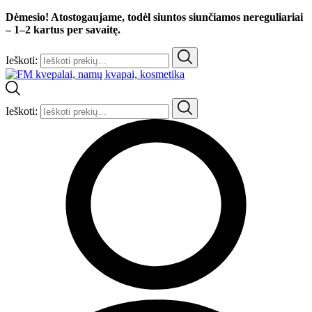
Dėmesio! Atostogaujame, todėl siuntos siunčiamos nereguliariai
– 1–2 kartus per savaitę.
Ieškoti:
Ieškoti: