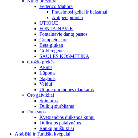
Kūno priežiūra
Federico Mahora
Prausimosi geliai ir balzamai
Antiperspirantai
UTIQUE
FONTAINAVIE
Fontainavie dantų pastos
Complete care
Beta-glukan
Gold regenesis
SAULĖS KOSMETIKA
Grožio prekės
Akims
Lūpoms
Nagams
Veidui
Utique priemonės plaukams
Oro gaivikliai
Spintoms
Dulkių siurbliams
Dulksnos
Kvepiančios dulksnos kūnui
Dulksnos patalynėms
Rankų purškikliai
Arabiški ir Turkiški kvepalai