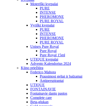
Moteriški kvepalai
PURE
INTENSE
PHEROMONE
PURE ROYAL
Vyriški kvepalai
PURE
INTENSE
PHEROMONE
PURE ROYAL
Unisex Pure Royal
Pure Royal
Pure Royal 15ml
UTIQUE kvepalai
Advento Kalendorius 2024
Kūno priežiūra
Federico Mahora
Prausimosi geliai ir balzamai
Antiperspirantai
UTIQUE
FONTAINAVIE
Fontainavie dantų pastos
Complete care
Beta-glukan