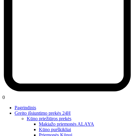
0
Pagrindinis
Greito išsiuntimo prekės 24H
Kūno priežiūros prekės
Makiažo priemonės ALAYA
Kūno purškikliai
Priemonės Kūnui