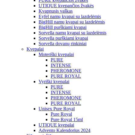
PURE kvepančios žvakės
UTIQUE kvepančios žvakės
Kvapnusis vaškas
Eyfel namų kvapai su lazdelėmis
BigHill namų kvapai su lazdelėmis
BigHill purškiami kvapai
Sorvella namų kvapai su lazdelėmis
Sorvella purškiami kvapai
Sorvella dovanų rinkiniai
Kvepalai
Moteriški kvepalai
PURE
INTENSE
PHEROMONE
PURE ROYAL
Vyriški kvepalai
PURE
INTENSE
PHEROMONE
PURE ROYAL
Unisex Pure Royal
Pure Royal
Pure Royal 15ml
UTIQUE kvepalai
Advento Kalendorius 2024