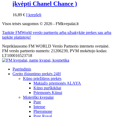
įkvėpti Chanel Chance )
16,89
€
Į krepšelį
Visos teisės saugomos © 2026 - FMkvepalai.lt
Tapkite FMWorld verslo partneriu arba užsakykite prekes sau arba
tapkite platintoju!
Nepriklausomo FM WORLD Verslo Partnerio interneto svetainė.
FM verslo partnerio numeris: 21206239, PVM mokėtojo kodas:
LT100016523718
Pagrindinis
Greito išsiuntimo prekės 24H
Kūno priežiūros prekės
Makiažo priemonės ALAYA
Kūno purškikliai
Priemonės Kūnui
Moteriški kvepalai
Pure
Intense
Pheromone
Pure Royal