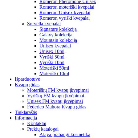
Romeron Pheromone Unisex
Romeron moteriški kvepalai
Romeron Unisex kvepalai
Romeron vyriški kvepalai
Sorvella kvepalai
Signature kolekcija
Galaxy kolekcija
Mountain kolekcija
Unisex kvepalai
Unisex 10ml
Vyriški 50ml
Vyriški 10ml
Moteriški 50ml
Moteriški 10ml
Išparduotuvė
Kvapų gidas
Moteriškų FM kvapų įkvėpimai
Vyriškų FM kvapų įkvėpimai
Unisex FM kvapų įkvėpimai
Federico Mahora Kvapų gidas
Tinklaraštis
Informacija
Kontaktai
Prekių katalogai
Alaya prabangi kosmetika