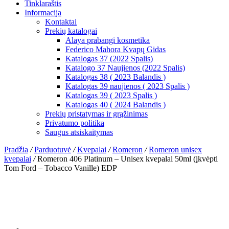
Tinklaraštis
Informacija
Kontaktai
Prekių katalogai
Alaya prabangi kosmetika
Federico Mahora Kvapų Gidas
Katalogas 37 (2022 Spalis)
Katalogo 37 Naujienos (2022 Spalis)
Katalogas 38 ( 2023 Balandis )
Katalogas 39 naujienos ( 2023 Spalis )
Katalogas 39 ( 2023 Spalis )
Katalogas 40 ( 2024 Balandis )
Prekių pristatymas ir grąžinimas
Privatumo politika
Saugus atsiskaitymas
Pradžia
/
Parduotuvė
/
Kvepalai
/
Romeron
/
Romeron unisex
kvepalai
/
Romeron 406 Platinum – Unisex kvepalai 50ml (įkvėpti
Tom Ford – Tobacco Vanille) EDP