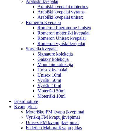
Arabiški kvepalai
Arabiški kvepalai moterims
Arabiški kvepalai vyrams
Arabiški kvepalai unisex
Romeron Kvepalai
Romeron Pheromone Unisex
Romeron moteriški kvepalai
Romeron Unisex kvepalai
Romeron vyriški kvepalai
Sorvella kvepalai
Signature kolekcija
Galaxy kolekcija
Mountain kolekcija
Unisex kvepalai
Unisex 10ml
Vyriški 50ml
Vyriški 10ml
Moteriški 50ml
Moteriški 10ml
Išparduotuvė
Kvapų gidas
Moteriškų FM kvapų įkvėpimai
Vyriškų FM kvapų įkvėpimai
Unisex FM kvapų įkvėpimai
Federico Mahora Kvapų gidas