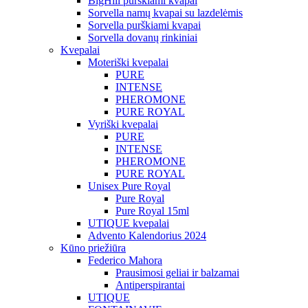
BigHill purškiami kvapai
Sorvella namų kvapai su lazdelėmis
Sorvella purškiami kvapai
Sorvella dovanų rinkiniai
Kvepalai
Moteriški kvepalai
PURE
INTENSE
PHEROMONE
PURE ROYAL
Vyriški kvepalai
PURE
INTENSE
PHEROMONE
PURE ROYAL
Unisex Pure Royal
Pure Royal
Pure Royal 15ml
UTIQUE kvepalai
Advento Kalendorius 2024
Kūno priežiūra
Federico Mahora
Prausimosi geliai ir balzamai
Antiperspirantai
UTIQUE