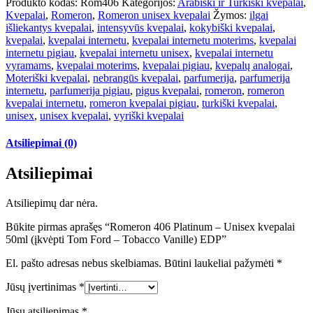
Produkto kodas:
Rom406
Kategorijos:
Arabiški ir Turkiški kvepalai
,
Kvepalai
,
Romeron
,
Romeron unisex kvepalai
Žymos:
ilgai
išliekantys kvepalai
,
intensyvūs kvepalai
,
kokybiški kvepalai
,
kvepalai
,
kvepalai internetu
,
kvepalai internetu moterims
,
kvepalai
internetu pigiau
,
kvepalai internetu unisex
,
kvepalai internetu
vyramams
,
kvepalai moterims
,
kvepalai pigiau
,
kvepalų analogai
,
Moteriški kvepalai
,
nebrangūs kvepalai
,
parfumerija
,
parfumerija
internetu
,
parfumerija pigiau
,
pigus kvepalai
,
romeron
,
romeron
kvepalai internetu
,
romeron kvepalai pigiau
,
turkiški kvepalai
,
unisex
,
unisex kvepalai
,
vyriški kvepalai
Atsiliepimai (0)
Atsiliepimai
Atsiliepimų dar nėra.
Būkite pirmas aprašęs “Romeron 406 Platinum – Unisex kvepalai
50ml (įkvėpti Tom Ford – Tobacco Vanille) EDP”
El. pašto adresas nebus skelbiamas.
Būtini laukeliai pažymėti
*
Jūsų įvertinimas
*
Jūsų atsiliepimas
*