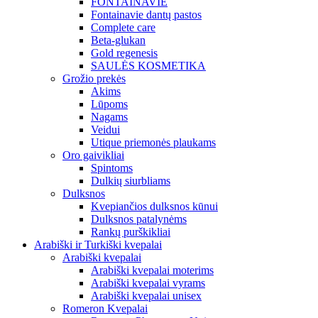
FONTAINAVIE
Fontainavie dantų pastos
Complete care
Beta-glukan
Gold regenesis
SAULĖS KOSMETIKA
Grožio prekės
Akims
Lūpoms
Nagams
Veidui
Utique priemonės plaukams
Oro gaivikliai
Spintoms
Dulkių siurbliams
Dulksnos
Kvepiančios dulksnos kūnui
Dulksnos patalynėms
Rankų purškikliai
Arabiški ir Turkiški kvepalai
Arabiški kvepalai
Arabiški kvepalai moterims
Arabiški kvepalai vyrams
Arabiški kvepalai unisex
Romeron Kvepalai