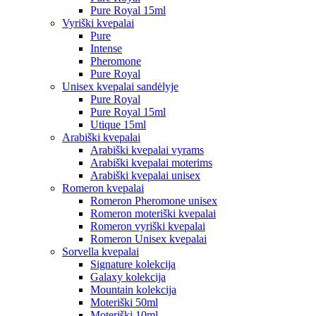
Pure Royal 15ml
Vyriški kvepalai
Pure
Intense
Pheromone
Pure Royal
Unisex kvepalai sandėlyje
Pure Royal
Pure Royal 15ml
Utique 15ml
Arabiški kvepalai
Arabiški kvepalai vyrams
Arabiški kvepalai moterims
Arabiški kvepalai unisex
Romeron kvepalai
Romeron Pheromone unisex
Romeron moteriški kvepalai
Romeron vyriški kvepalai
Romeron Unisex kvepalai
Sorvella kvepalai
Signature kolekcija
Galaxy kolekcija
Mountain kolekcija
Moteriški 50ml
Moteriški 10ml