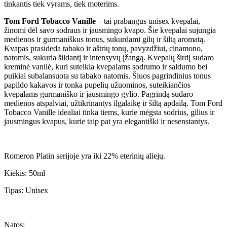
tinkantis tiek vyrams, tiek moterims.
Tom Ford Tobacco Vanille
– tai prabangūs unisex kvepalai,
žinomi dėl savo sodraus ir jausmingo kvapo. Šie kvepalai sujungia
medienos ir gurmaniškus tonus, sukurdami gilų ir šiltą aromatą.
Kvapas prasideda tabako ir aštrių tonų, pavyzdžiui, cinamono,
natomis, sukuria šildantį ir intensyvų įžangą. Kvepalų širdį sudaro
kreminė vanilė, kuri suteikia kvepalams sodrumo ir saldumo bei
puikiai subalansuota su tabako natomis. Šiuos pagrindinius tonus
papildo kakavos ir tonka pupelių užuominos, suteikiančios
kvepalams gurmaniško ir jausmingo gylio. Pagrindą sudaro
medienos atspalviai, užtikrinantys ilgalaikę ir šiltą apdailą. Tom Ford
Tobacco Vanille idealiai tinka tiems, kurie mėgsta sodrius, gilius ir
jausmingus kvapus, kurie taip pat yra elegantiški ir nesenstantys.
Romeron Platin serijoje yra iki 22% eterinių aliejų.
Kiekis: 50ml
Tipas: Unisex
Natos: