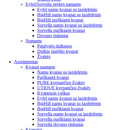
Eyfel/Sorvella prekės namams
Eyfel namų kvapai su lazdelėmis
BigHill namų kvapai su lazdelėmis
BigHill purškiami kvapai
Sorvella namų kvapai su lazdelėmis
Sorvella purškiami kvapai
Dovanų rinkiniai
Namams
Patalynės dulksnos
Dulkių siurblio kvapai
Žvakės
Asortimentas
Kvapai namams
Namų kvapai su lazdelėmis
Purškiami kvapai
PURE kvepančios žvakės
UTIQUE kvepančios žvakės
Kvapnusis vaškas
Eyfel namų kvapai su lazdelėmis
BigHill namų kvapai su lazdelėmis
BigHill purškiami kvapai
Sorvella namų kvapai su lazdelėmis
Sorvella purškiami kvapai
Sorvella dovanų rinkiniai
Kvepalai