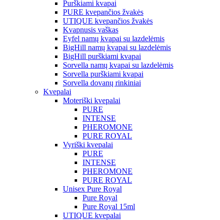
Purškiami kvapai
PURE kvepančios žvakės
UTIQUE kvepančios žvakės
Kvapnusis vaškas
Eyfel namų kvapai su lazdelėmis
BigHill namų kvapai su lazdelėmis
BigHill purškiami kvapai
Sorvella namų kvapai su lazdelėmis
Sorvella purškiami kvapai
Sorvella dovanų rinkiniai
Kvepalai
Moteriški kvepalai
PURE
INTENSE
PHEROMONE
PURE ROYAL
Vyriški kvepalai
PURE
INTENSE
PHEROMONE
PURE ROYAL
Unisex Pure Royal
Pure Royal
Pure Royal 15ml
UTIQUE kvepalai