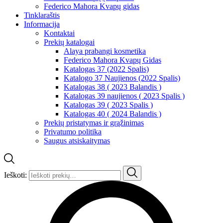
Federico Mahora Kvapų gidas
Tinklaraštis
Informacija
Kontaktai
Prekių katalogai
Alaya prabangi kosmetika
Federico Mahora Kvapų Gidas
Katalogas 37 (2022 Spalis)
Katalogo 37 Naujienos (2022 Spalis)
Katalogas 38 ( 2023 Balandis )
Katalogas 39 naujienos ( 2023 Spalis )
Katalogas 39 ( 2023 Spalis )
Katalogas 40 ( 2024 Balandis )
Prekių pristatymas ir grąžinimas
Privatumo politika
Saugus atsiskaitymas
Ieškoti: