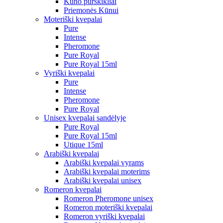
Kūno purškikliai
Priemonės Kūnui
Moteriški kvepalai
Pure
Intense
Pheromone
Pure Royal
Pure Royal 15ml
Vyriški kvepalai
Pure
Intense
Pheromone
Pure Royal
Unisex kvepalai sandėlyje
Pure Royal
Pure Royal 15ml
Utique 15ml
Arabiški kvepalai
Arabiški kvepalai vyrams
Arabiški kvepalai moterims
Arabiški kvepalai unisex
Romeron kvepalai
Romeron Pheromone unisex
Romeron moteriški kvepalai
Romeron vyriški kvepalai