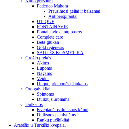
Kūno priežiūra
Federico Mahora
Prausimosi geliai ir balzamai
Antiperspirantai
UTIQUE
FONTAINAVIE
Fontainavie dantų pastos
Complete care
Beta-glukan
Gold regenesis
SAULĖS KOSMETIKA
Grožio prekės
Akims
Lūpoms
Nagams
Veidui
Utique priemonės plaukams
Oro gaivikliai
Spintoms
Dulkių siurbliams
Dulksnos
Kvepiančios dulksnos kūnui
Dulksnos patalynėms
Rankų purškikliai
Arabiški ir Turkiški kvepalai