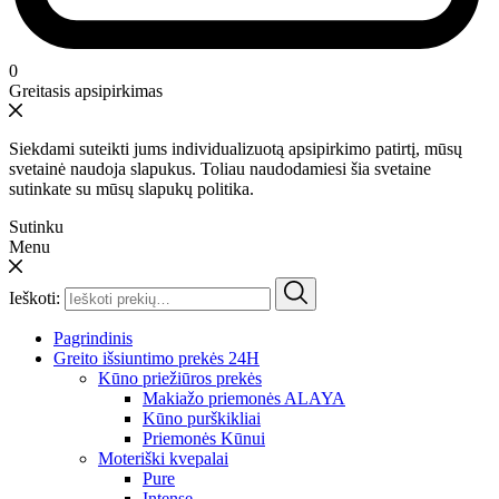
0
Greitasis apsipirkimas
Siekdami suteikti jums individualizuotą apsipirkimo patirtį, mūsų
svetainė naudoja slapukus. Toliau naudodamiesi šia svetaine
sutinkate su mūsų slapukų politika.
Sutinku
Menu
Ieškoti:
Pagrindinis
Greito išsiuntimo prekės 24H
Kūno priežiūros prekės
Makiažo priemonės ALAYA
Kūno purškikliai
Priemonės Kūnui
Moteriški kvepalai
Pure
Intense