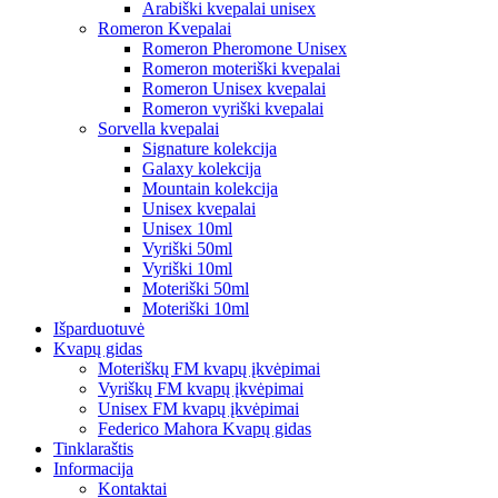
Arabiški kvepalai unisex
Romeron Kvepalai
Romeron Pheromone Unisex
Romeron moteriški kvepalai
Romeron Unisex kvepalai
Romeron vyriški kvepalai
Sorvella kvepalai
Signature kolekcija
Galaxy kolekcija
Mountain kolekcija
Unisex kvepalai
Unisex 10ml
Vyriški 50ml
Vyriški 10ml
Moteriški 50ml
Moteriški 10ml
Išparduotuvė
Kvapų gidas
Moteriškų FM kvapų įkvėpimai
Vyriškų FM kvapų įkvėpimai
Unisex FM kvapų įkvėpimai
Federico Mahora Kvapų gidas
Tinklaraštis
Informacija
Kontaktai