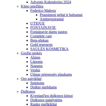
Advento Kalendorius 2024
Kūno priežiūra
Federico Mahora
Prausimosi geliai ir balzamai
Antiperspirantai
UTIQUE
FONTAINAVIE
Fontainavie dantų pastos
Complete care
Beta-glukan
Gold regenesis
SAULĖS KOSMETIKA
Grožio prekės
Akims
Lūpoms
Nagams
Veidui
Utique priemonės plaukams
Oro gaivikliai
Spintoms
Dulkių siurbliams
Dulksnos
Kvepiančios dulksnos kūnui
Dulksnos patalynėms
Rankų purškikliai