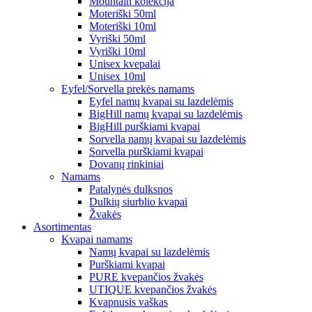
Mountain kolekcija
Moteriški 50ml
Moteriški 10ml
Vyriški 50ml
Vyriški 10ml
Unisex kvepalai
Unisex 10ml
Eyfel/Sorvella prekės namams
Eyfel namų kvapai su lazdelėmis
BigHill namų kvapai su lazdelėmis
BigHill purškiami kvapai
Sorvella namų kvapai su lazdelėmis
Sorvella purškiami kvapai
Dovanų rinkiniai
Namams
Patalynės dulksnos
Dulkių siurblio kvapai
Žvakės
Asortimentas
Kvapai namams
Namų kvapai su lazdelėmis
Purškiami kvapai
PURE kvepančios žvakės
UTIQUE kvepančios žvakės
Kvapnusis vaškas