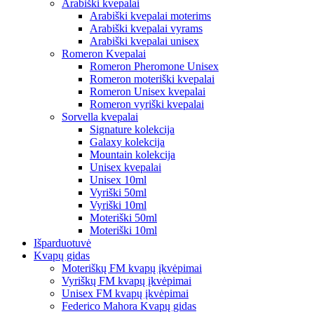
Arabiški kvepalai
Arabiški kvepalai moterims
Arabiški kvepalai vyrams
Arabiški kvepalai unisex
Romeron Kvepalai
Romeron Pheromone Unisex
Romeron moteriški kvepalai
Romeron Unisex kvepalai
Romeron vyriški kvepalai
Sorvella kvepalai
Signature kolekcija
Galaxy kolekcija
Mountain kolekcija
Unisex kvepalai
Unisex 10ml
Vyriški 50ml
Vyriški 10ml
Moteriški 50ml
Moteriški 10ml
Išparduotuvė
Kvapų gidas
Moteriškų FM kvapų įkvėpimai
Vyriškų FM kvapų įkvėpimai
Unisex FM kvapų įkvėpimai
Federico Mahora Kvapų gidas