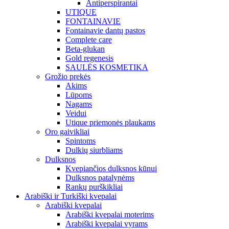
Antiperspirantai
UTIQUE
FONTAINAVIE
Fontainavie dantų pastos
Complete care
Beta-glukan
Gold regenesis
SAULĖS KOSMETIKA
Grožio prekės
Akims
Lūpoms
Nagams
Veidui
Utique priemonės plaukams
Oro gaivikliai
Spintoms
Dulkių siurbliams
Dulksnos
Kvepiančios dulksnos kūnui
Dulksnos patalynėms
Rankų purškikliai
Arabiški ir Turkiški kvepalai
Arabiški kvepalai
Arabiški kvepalai moterims
Arabiški kvepalai vyrams