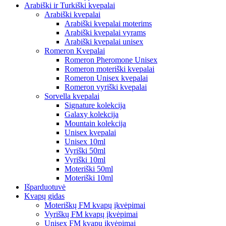
Arabiški ir Turkiški kvepalai
Arabiški kvepalai
Arabiški kvepalai moterims
Arabiški kvepalai vyrams
Arabiški kvepalai unisex
Romeron Kvepalai
Romeron Pheromone Unisex
Romeron moteriški kvepalai
Romeron Unisex kvepalai
Romeron vyriški kvepalai
Sorvella kvepalai
Signature kolekcija
Galaxy kolekcija
Mountain kolekcija
Unisex kvepalai
Unisex 10ml
Vyriški 50ml
Vyriški 10ml
Moteriški 50ml
Moteriški 10ml
Išparduotuvė
Kvapų gidas
Moteriškų FM kvapų įkvėpimai
Vyriškų FM kvapų įkvėpimai
Unisex FM kvapų įkvėpimai