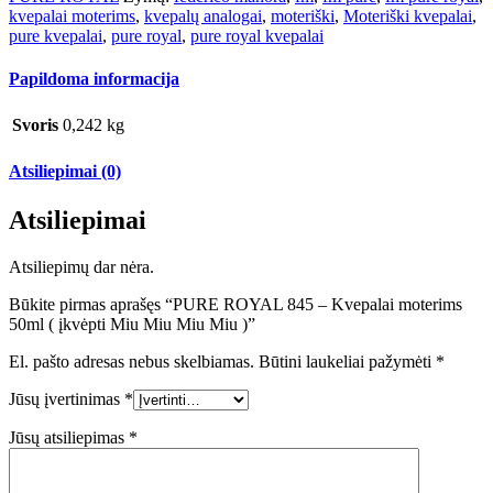
kvepalai moterims
,
kvepalų analogai
,
moteriški
,
Moteriški kvepalai
,
pure kvepalai
,
pure royal
,
pure royal kvepalai
Papildoma informacija
Svoris
0,242 kg
Atsiliepimai (0)
Atsiliepimai
Atsiliepimų dar nėra.
Būkite pirmas aprašęs “PURE ROYAL 845 – Kvepalai moterims
50ml ( įkvėpti Miu Miu Miu Miu )”
El. pašto adresas nebus skelbiamas.
Būtini laukeliai pažymėti
*
Jūsų įvertinimas
*
Jūsų atsiliepimas
*