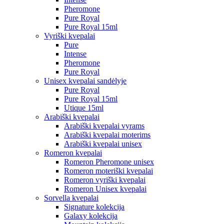
Pheromone
Pure Royal
Pure Royal 15ml
Vyriški kvepalai
Pure
Intense
Pheromone
Pure Royal
Unisex kvepalai sandėlyje
Pure Royal
Pure Royal 15ml
Utique 15ml
Arabiški kvepalai
Arabiški kvepalai vyrams
Arabiški kvepalai moterims
Arabiški kvepalai unisex
Romeron kvepalai
Romeron Pheromone unisex
Romeron moteriški kvepalai
Romeron vyriški kvepalai
Romeron Unisex kvepalai
Sorvella kvepalai
Signature kolekcija
Galaxy kolekcija