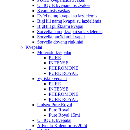
PURE kvepančios žvakės
UTIQUE kvepančios žvakės
Kvapnusis vaškas
Eyfel namų kvapai su lazdelėmis
BigHill namų kvapai su lazdelėmis
BigHill purškiami kvapai
Sorvella namų kvapai su lazdelėmis
Sorvella purškiami kvapai
Sorvella dovanų rinkiniai
Kvepalai
Moteriški kvepalai
PURE
INTENSE
PHEROMONE
PURE ROYAL
Vyriški kvepalai
PURE
INTENSE
PHEROMONE
PURE ROYAL
Unisex Pure Royal
Pure Royal
Pure Royal 15ml
UTIQUE kvepalai
Advento Kalendorius 2024