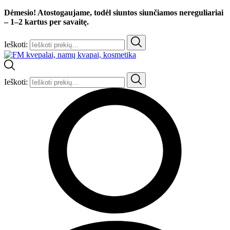
Dėmesio! Atostogaujame, todėl siuntos siunčiamos nereguliariai
– 1–2 kartus per savaitę.
Ieškoti:
Ieškoti: