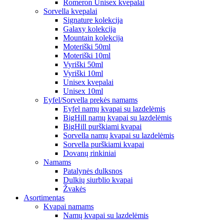
Romeron Unisex kvepalai
Sorvella kvepalai
Signature kolekcija
Galaxy kolekcija
Mountain kolekcija
Moteriški 50ml
Moteriški 10ml
Vyriški 50ml
Vyriški 10ml
Unisex kvepalai
Unisex 10ml
Eyfel/Sorvella prekės namams
Eyfel namų kvapai su lazdelėmis
BigHill namų kvapai su lazdelėmis
BigHill purškiami kvapai
Sorvella namų kvapai su lazdelėmis
Sorvella purškiami kvapai
Dovanų rinkiniai
Namams
Patalynės dulksnos
Dulkių siurblio kvapai
Žvakės
Asortimentas
Kvapai namams
Namų kvapai su lazdelėmis