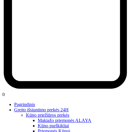
0
Pagrindinis
Greito išsiuntimo prekės 24H
Kūno priežiūros prekės
Makiažo priemonės ALAYA
Kūno purškikliai
Priemonės Kūnui