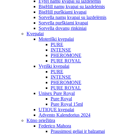
Eyfel namų kvapai su lazdelėmis
BigHill namų kvapai su lazdelėmis
BigHill purškiami kvapai
Sorvella namų kvapai su lazdelėmis
Sorvella purškiami kvapai
Sorvella dovanų rinkiniai
Kvepalai
Moteriški kvepalai
PURE
INTENSE
PHEROMONE
PURE ROYAL
Vyriški kvepalai
PURE
INTENSE
PHEROMONE
PURE ROYAL
Unisex Pure Royal
Pure Royal
Pure Royal 15ml
UTIQUE kvepalai
Advento Kalendorius 2024
Kūno priežiūra
Federico Mahora
Prausimosi geliai ir balzamai