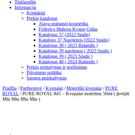
Tinklaraštis
Informacija
Kontaktai
Prekių katalogai
Alaya prabangi kosmetika
Federico Mahora Kvapų Gidas
Katalogas 37 (2022 Spalis)
Katalogo 37 Naujienos (2022 Spalis)
Katalogas 38 ( 2023 Balandis )
Katalogas 39 naujienos ( 2023 Spalis )
Katalogas 39 ( 2023 Spalis )
Katalogas 40 ( 2024 Balandis )
Prekių pristatymas ir grąžinimas
Privatumo politika
Saugus atsiskaitymas
Pradžia
/
Parduotuvė
/
Kvepalai
/
Moteriški kvepalai
/
PURE
ROYAL
/
PURE ROYAL 845 – Kvepalai moterims 50ml ( įkvėpti
Miu Miu Miu Miu )