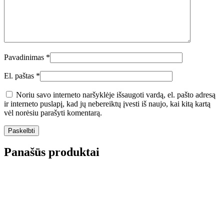
Pavadinimas
*
El. paštas
*
Noriu savo interneto naršyklėje išsaugoti vardą, el. pašto adresą
ir interneto puslapį, kad jų nebereiktų įvesti iš naujo, kai kitą kartą
vėl norėsiu parašyti komentarą.
Panašūs produktai