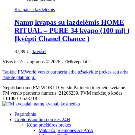
Kvapai su lazdelėmis
Namų kvapas su lazdelėmis HOME
RITUAL – PURE 34 kvapo (100 ml) (
Įkvėpti Chanel Chance )
37,89
€
Į krepšelį
Visos teisės saugomos © 2026 - FMkvepalai.lt
Tapkite FMWorld verslo partneriu arba užsakykite prekes sau arba
tapkite platintoju!
Nepriklausomo FM WORLD Verslo Partnerio interneto svetainė.
FM verslo partnerio numeris: 21206239, PVM mokėtojo kodas:
LT100016523718
Pagrindinis
Greito išsiuntimo prekės 24H
Kūno priežiūros prekės
Makiažo priemonės ALAYA