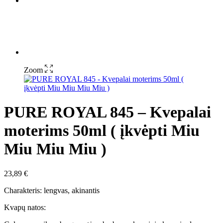
Zoom
PURE ROYAL 845 – Kvepalai
moterims 50ml ( įkvėpti Miu
Miu Miu Miu )
23,89
€
Charakteris: lengvas, akinantis
Kvapų natos: