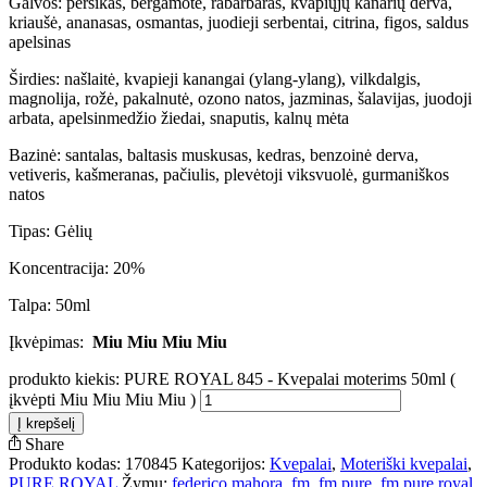
Galvos: persikas, bergamotė, rabarbaras, kvapiųjų kanarių derva,
kriaušė, ananasas, osmantas, juodieji serbentai, citrina, figos, saldus
apelsinas
Širdies: našlaitė, kvapieji kanangai (ylang-ylang), vilkdalgis,
magnolija, rožė, pakalnutė, ozono natos, jazminas, šalavijas, juodoji
arbata, apelsinmedžio žiedai, snaputis, kalnų mėta
Bazinė: santalas, baltasis muskusas, kedras, benzoinė derva,
vetiveris, kašmeranas, pačiulis, plevėtoji viksvuolė, gurmaniškos
natos
Tipas: Gėlių
Koncentracija: 20%
Talpa: 50ml
Įkvėpimas:
Miu Miu Miu Miu
produkto kiekis: PURE ROYAL 845 - Kvepalai moterims 50ml (
įkvėpti Miu Miu Miu Miu )
Į krepšelį
Share
Produkto kodas:
170845
Kategorijos:
Kvepalai
,
Moteriški kvepalai
,
PURE ROYAL
Žymų:
federico mahora
,
fm
,
fm pure
,
fm pure royal
,