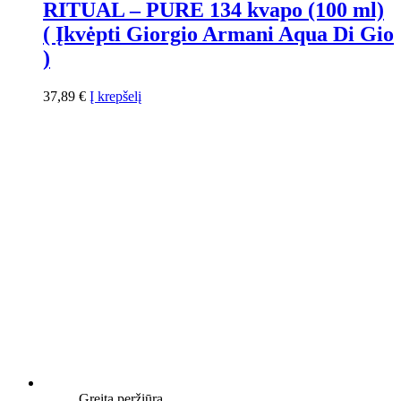
RITUAL – PURE 134 kvapo (100 ml)
( Įkvėpti Giorgio Armani Aqua Di Gio
)
37,89
€
Į krepšelį
Greita peržiūra