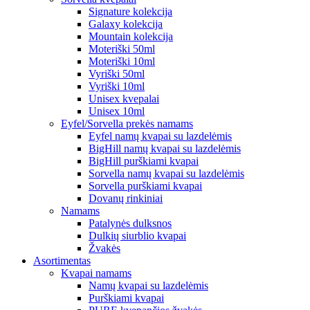
Signature kolekcija
Galaxy kolekcija
Mountain kolekcija
Moteriški 50ml
Moteriški 10ml
Vyriški 50ml
Vyriški 10ml
Unisex kvepalai
Unisex 10ml
Eyfel/Sorvella prekės namams
Eyfel namų kvapai su lazdelėmis
BigHill namų kvapai su lazdelėmis
BigHill purškiami kvapai
Sorvella namų kvapai su lazdelėmis
Sorvella purškiami kvapai
Dovanų rinkiniai
Namams
Patalynės dulksnos
Dulkių siurblio kvapai
Žvakės
Asortimentas
Kvapai namams
Namų kvapai su lazdelėmis
Purškiami kvapai