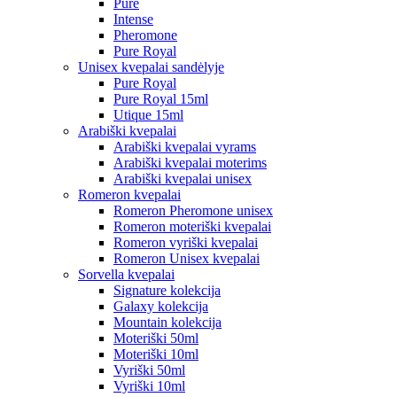
Pure
Intense
Pheromone
Pure Royal
Unisex kvepalai sandėlyje
Pure Royal
Pure Royal 15ml
Utique 15ml
Arabiški kvepalai
Arabiški kvepalai vyrams
Arabiški kvepalai moterims
Arabiški kvepalai unisex
Romeron kvepalai
Romeron Pheromone unisex
Romeron moteriški kvepalai
Romeron vyriški kvepalai
Romeron Unisex kvepalai
Sorvella kvepalai
Signature kolekcija
Galaxy kolekcija
Mountain kolekcija
Moteriški 50ml
Moteriški 10ml
Vyriški 50ml
Vyriški 10ml