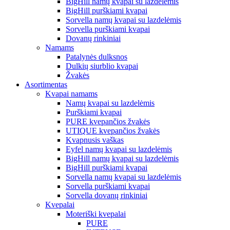
BigHill namų kvapai su lazdelėmis
BigHill purškiami kvapai
Sorvella namų kvapai su lazdelėmis
Sorvella purškiami kvapai
Dovanų rinkiniai
Namams
Patalynės dulksnos
Dulkių siurblio kvapai
Žvakės
Asortimentas
Kvapai namams
Namų kvapai su lazdelėmis
Purškiami kvapai
PURE kvepančios žvakės
UTIQUE kvepančios žvakės
Kvapnusis vaškas
Eyfel namų kvapai su lazdelėmis
BigHill namų kvapai su lazdelėmis
BigHill purškiami kvapai
Sorvella namų kvapai su lazdelėmis
Sorvella purškiami kvapai
Sorvella dovanų rinkiniai
Kvepalai
Moteriški kvepalai
PURE