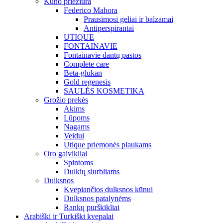
Kūno priežiūra
Federico Mahora
Prausimosi geliai ir balzamai
Antiperspirantai
UTIQUE
FONTAINAVIE
Fontainavie dantų pastos
Complete care
Beta-glukan
Gold regenesis
SAULĖS KOSMETIKA
Grožio prekės
Akims
Lūpoms
Nagams
Veidui
Utique priemonės plaukams
Oro gaivikliai
Spintoms
Dulkių siurbliams
Dulksnos
Kvepiančios dulksnos kūnui
Dulksnos patalynėms
Rankų purškikliai
Arabiški ir Turkiški kvepalai