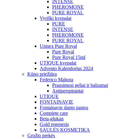
INTENSE
PHEROMONE
PURE ROYAL
Vyriški kvepalai
PURE
INTENSE
PHEROMONE
PURE ROYAL
Unisex Pure Royal
Pure Royal
Pure Royal 15ml
UTIQUE kvepalai
Advento Kalendorius 2024
Kūno priežiūra
Federico Mahora
Prausimosi geliai ir balzamai
Antiperspirantai
UTIQUE
FONTAINAVIE
Fontainavie dantų pastos
Complete care
Beta-glukan
Gold regenesis
SAULĖS KOSMETIKA
Grožio prekės