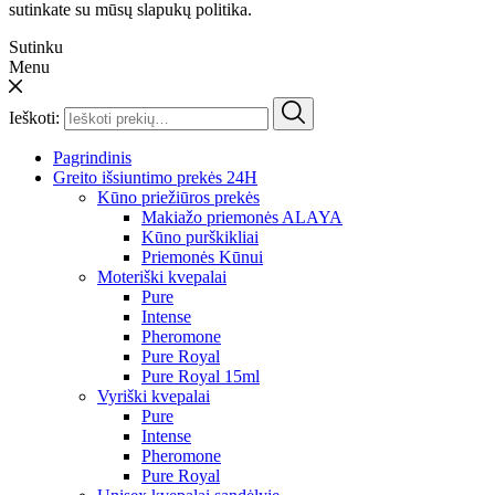
sutinkate su mūsų slapukų politika.
Sutinku
Menu
Ieškoti:
Pagrindinis
Greito išsiuntimo prekės 24H
Kūno priežiūros prekės
Makiažo priemonės ALAYA
Kūno purškikliai
Priemonės Kūnui
Moteriški kvepalai
Pure
Intense
Pheromone
Pure Royal
Pure Royal 15ml
Vyriški kvepalai
Pure
Intense
Pheromone
Pure Royal