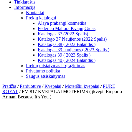
Tinklaraštis
Informacija
Kontaktai
Prekių katalogai
Alaya prabangi kosmetika
Federico Mahora Kvapų Gidas
Katalogas 37 (2022 Spalis)
Katalogo 37 Naujienos (2022 Spalis)
Katalogas 38 ( 2023 Balandis )
Katalogas 39 naujienos ( 2023 Spalis )
Katalogas 39 ( 2023 Spalis )
Katalogas 40 ( 2024 Balandis )
Prekių pristatymas ir grąžinimas
Privatumo politika
Saugus atsiskaitymas
Pradžia
/
Parduotuvė
/
Kvepalai
/
Moteriški kvepalai
/
PURE
ROYAL
/
FM 817 KVEPALAI MOTERIMS ( įkvėpti Emporio
Armani Because It’s You )