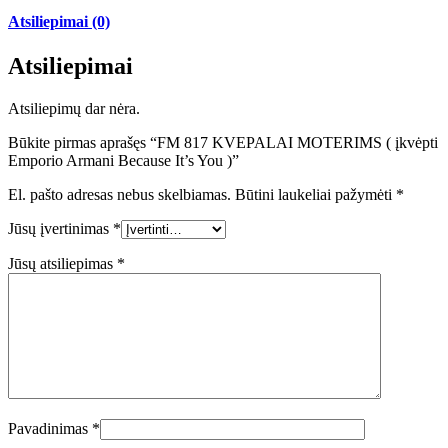
Atsiliepimai (0)
Atsiliepimai
Atsiliepimų dar nėra.
Būkite pirmas aprašęs “FM 817 KVEPALAI MOTERIMS ( įkvėpti
Emporio Armani Because It’s You )”
El. pašto adresas nebus skelbiamas.
Būtini laukeliai pažymėti
*
Jūsų įvertinimas
*
Jūsų atsiliepimas
*
Pavadinimas
*