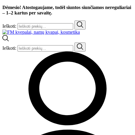
Dėmesio! Atostogaujame, todėl siuntos siunčiamos nereguliariai
– 1–2 kartus per savaitę.
Ieškoti:
Ieškoti: