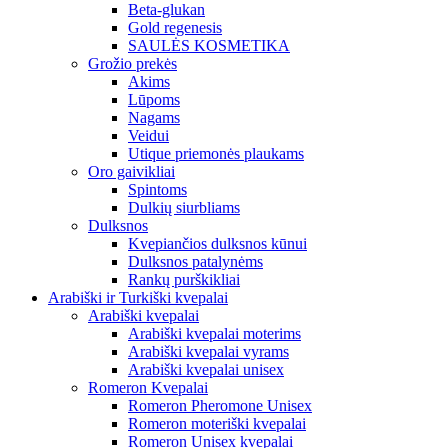
Beta-glukan
Gold regenesis
SAULĖS KOSMETIKA
Grožio prekės
Akims
Lūpoms
Nagams
Veidui
Utique priemonės plaukams
Oro gaivikliai
Spintoms
Dulkių siurbliams
Dulksnos
Kvepiančios dulksnos kūnui
Dulksnos patalynėms
Rankų purškikliai
Arabiški ir Turkiški kvepalai
Arabiški kvepalai
Arabiški kvepalai moterims
Arabiški kvepalai vyrams
Arabiški kvepalai unisex
Romeron Kvepalai
Romeron Pheromone Unisex
Romeron moteriški kvepalai
Romeron Unisex kvepalai