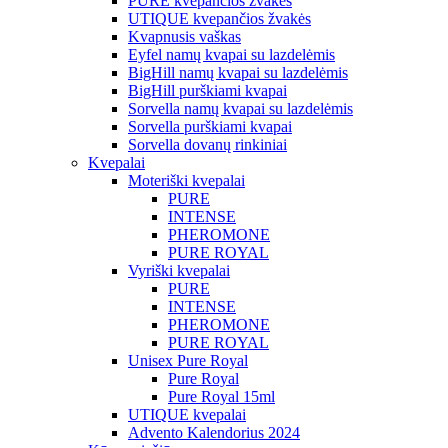
PURE kvepančios žvakės
UTIQUE kvepančios žvakės
Kvapnusis vaškas
Eyfel namų kvapai su lazdelėmis
BigHill namų kvapai su lazdelėmis
BigHill purškiami kvapai
Sorvella namų kvapai su lazdelėmis
Sorvella purškiami kvapai
Sorvella dovanų rinkiniai
Kvepalai
Moteriški kvepalai
PURE
INTENSE
PHEROMONE
PURE ROYAL
Vyriški kvepalai
PURE
INTENSE
PHEROMONE
PURE ROYAL
Unisex Pure Royal
Pure Royal
Pure Royal 15ml
UTIQUE kvepalai
Advento Kalendorius 2024