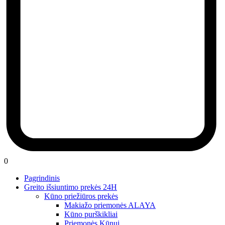
0
Pagrindinis
Greito išsiuntimo prekės 24H
Kūno priežiūros prekės
Makiažo priemonės ALAYA
Kūno purškikliai
Priemonės Kūnui