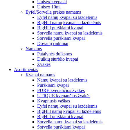
Unisex kvepalai
Unisex 10ml
Eyfel/Sorvella prekės namams
Eyfel namų kvapai su lazdelėmis
BigHill namų kvapai su lazdelėmis
BigHill purškiami kvapai
Sorvella namų kvapai su lazdelėmis
Sorvella purškiami kvapai
Dovanų rinkiniai
Namams
Patalynės dulksnos
Dulkių siurblio kvapai
Žvakės
Asortimentas
Kvapai namams
Namų kvapai su lazdelėmis
Purškiami kvapai
PURE kvepančios žvakės
UTIQUE kvepančios žvakės
Kvapnusis vaškas
Eyfel namų kvapai su lazdelėmis
BigHill namų kvapai su lazdelėmis
BigHill purškiami kvapai
Sorvella namų kvapai su lazdelėmis
Sorvella purškiami kvapai