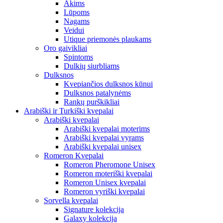
Akims
Lūpoms
Nagams
Veidui
Utique priemonės plaukams
Oro gaivikliai
Spintoms
Dulkių siurbliams
Dulksnos
Kvepiančios dulksnos kūnui
Dulksnos patalynėms
Rankų purškikliai
Arabiški ir Turkiški kvepalai
Arabiški kvepalai
Arabiški kvepalai moterims
Arabiški kvepalai vyrams
Arabiški kvepalai unisex
Romeron Kvepalai
Romeron Pheromone Unisex
Romeron moteriški kvepalai
Romeron Unisex kvepalai
Romeron vyriški kvepalai
Sorvella kvepalai
Signature kolekcija
Galaxy kolekcija