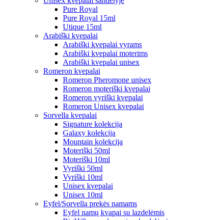
Unisex kvepalai sandėlyje
Pure Royal
Pure Royal 15ml
Utique 15ml
Arabiški kvepalai
Arabiški kvepalai vyrams
Arabiški kvepalai moterims
Arabiški kvepalai unisex
Romeron kvepalai
Romeron Pheromone unisex
Romeron moteriški kvepalai
Romeron vyriški kvepalai
Romeron Unisex kvepalai
Sorvella kvepalai
Signature kolekcija
Galaxy kolekcija
Mountain kolekcija
Moteriški 50ml
Moteriški 10ml
Vyriški 50ml
Vyriški 10ml
Unisex kvepalai
Unisex 10ml
Eyfel/Sorvella prekės namams
Eyfel namų kvapai su lazdelėmis