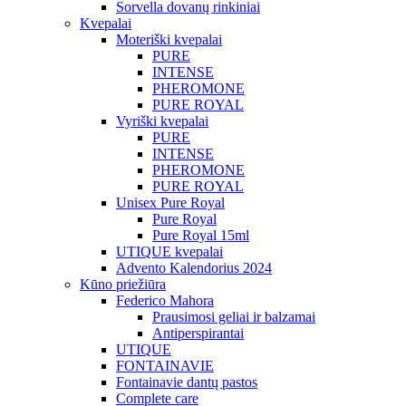
Sorvella dovanų rinkiniai
Kvepalai
Moteriški kvepalai
PURE
INTENSE
PHEROMONE
PURE ROYAL
Vyriški kvepalai
PURE
INTENSE
PHEROMONE
PURE ROYAL
Unisex Pure Royal
Pure Royal
Pure Royal 15ml
UTIQUE kvepalai
Advento Kalendorius 2024
Kūno priežiūra
Federico Mahora
Prausimosi geliai ir balzamai
Antiperspirantai
UTIQUE
FONTAINAVIE
Fontainavie dantų pastos
Complete care