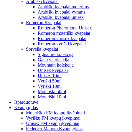
Arabiški kvepalai
Arabiški kvepalai moterims
Arabiški kvepalai vyrams
Arabiški kvepalai unisex
Romeron Kvepalai
Romeron Pheromone Unisex
Romeron moteriški kvepalai
Romeron Unisex kvepalai
Romeron vyriški kvepalai
Sorvella kvepalai
Signature kolekcija
Galaxy kolekcija
Mountain kolekcija
Unisex kvepalai
Unisex 10ml
Vyriški 50ml
Vyriški 10ml
Moteriški 50ml
Moteriški 10ml
Išparduotuvė
Kvapų gidas
Moteriškų FM kvapų įkvėpimai
Vyriškų FM kvapų įkvėpimai
Unisex FM kvapų įkvėpimai
Federico Mahora Kvapų gidas