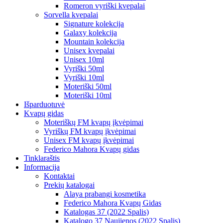
Romeron vyriški kvepalai
Sorvella kvepalai
Signature kolekcija
Galaxy kolekcija
Mountain kolekcija
Unisex kvepalai
Unisex 10ml
Vyriški 50ml
Vyriški 10ml
Moteriški 50ml
Moteriški 10ml
Išparduotuvė
Kvapų gidas
Moteriškų FM kvapų įkvėpimai
Vyriškų FM kvapų įkvėpimai
Unisex FM kvapų įkvėpimai
Federico Mahora Kvapų gidas
Tinklaraštis
Informacija
Kontaktai
Prekių katalogai
Alaya prabangi kosmetika
Federico Mahora Kvapų Gidas
Katalogas 37 (2022 Spalis)
Katalogo 37 Naujienos (2022 Spalis)