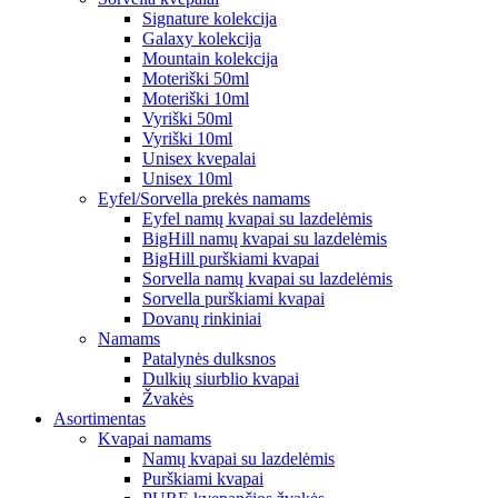
Signature kolekcija
Galaxy kolekcija
Mountain kolekcija
Moteriški 50ml
Moteriški 10ml
Vyriški 50ml
Vyriški 10ml
Unisex kvepalai
Unisex 10ml
Eyfel/Sorvella prekės namams
Eyfel namų kvapai su lazdelėmis
BigHill namų kvapai su lazdelėmis
BigHill purškiami kvapai
Sorvella namų kvapai su lazdelėmis
Sorvella purškiami kvapai
Dovanų rinkiniai
Namams
Patalynės dulksnos
Dulkių siurblio kvapai
Žvakės
Asortimentas
Kvapai namams
Namų kvapai su lazdelėmis
Purškiami kvapai