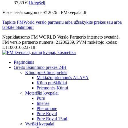
37,89
€
Į krepšelį
Visos teisės saugomos © 2026 - FMkvepalai.lt
Tapkite FMWorld verslo partneriu arba užsakykite prekes sau arba
tapkite platintoju!
Nepriklausomo FM WORLD Verslo Partnerio interneto svetainė.
FM verslo partnerio numeris: 21206239, PVM mokėtojo kodas:
LT100016523718
Pagrindinis
Greito išsiuntimo prekės 24H
Kūno priežiūros prekės
Makiažo priemonės ALAYA
Kūno purškikliai
Priemonės Kūnui
Moteriški kvepalai
Pure
Intense
Pheromone
Pure Royal
Pure Royal 15ml
Vyriški kvepalai