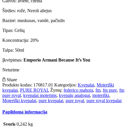
Galvos: avietė, citrina
Širdies: rožė, Neroli aliejus
Bazinė: muskusas, vanilė, pačiulis
Tipas: Gėlių
Koncentracija: 20%
Talpa: 50ml
Įkvėpimas:
Emporio Armani Because It’s You
Neturime
Share
Produkto kodas:
170817.01
Kategorijos:
Kvepalai
,
Moteriški
kvepalai
,
PURE ROYAL
Žymų:
federico mahora
,
fm
,
fm pure
,
fm
pure royal
,
kvepalai moterims
,
kvepalų analogai
,
moteriški
,
Moteriški kvepalai
,
pure kvepalai
,
pure royal
,
pure royal kvepalai
Papildoma informacija
Svoris
0,242 kg