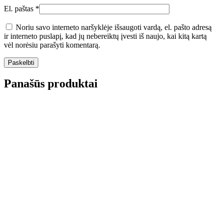
El. paštas
*
Noriu savo interneto naršyklėje išsaugoti vardą, el. pašto adresą
ir interneto puslapį, kad jų nebereiktų įvesti iš naujo, kai kitą kartą
vėl norėsiu parašyti komentarą.
Panašūs produktai