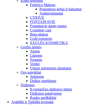
Kūno priežiūra
Federico Mahora
Prausimosi geliai ir balzamai
Antiperspirantai
UTIQUE
FONTAINAVIE
Fontainavie dantų pastos
Complete care
Beta-glukan
Gold regenesis
SAULĖS KOSMETIKA
Grožio prekės
Akims
Lūpoms
Nagams
Veidui
Utique priemonės plaukams
Oro gaivikliai
Spintoms
Dulkių siurbliams
Dulksnos
Kvepiančios dulksnos kūnui
Dulksnos patalynėms
Rankų purškikliai
Arabiški ir Turkiški kvepalai