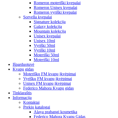
Romeron moteriški kvepalai
Romeron Unisex kvepalai
Romeron vyriški kvepalai
Sorvella kvepalai
Signature kolekcija
Galaxy kolekcija
Mountain kolekcija
Unisex kvepalai
Unisex 10ml
Vyriški 50ml
Vyriški 10ml
Moteriški 50ml
Moteriški 10ml
Išparduotuvė
Kvapų gidas
Moteriškų FM kvapų įkvėpimai
Vyriškų FM kvapų įkvėpimai
Unisex FM kvapų įkvėpimai
Federico Mahora Kvapų gidas
Tinklaraštis
Informacija
Kontaktai
Prekių katalogai
Alaya prabangi kosmetika
Federico Mahora Kvapų Gidas