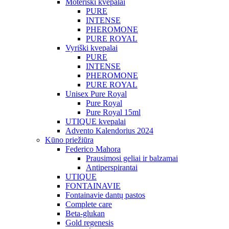
Moteriški kvepalai
PURE
INTENSE
PHEROMONE
PURE ROYAL
Vyriški kvepalai
PURE
INTENSE
PHEROMONE
PURE ROYAL
Unisex Pure Royal
Pure Royal
Pure Royal 15ml
UTIQUE kvepalai
Advento Kalendorius 2024
Kūno priežiūra
Federico Mahora
Prausimosi geliai ir balzamai
Antiperspirantai
UTIQUE
FONTAINAVIE
Fontainavie dantų pastos
Complete care
Beta-glukan
Gold regenesis