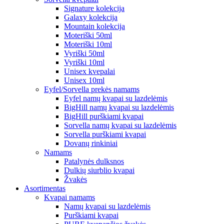
Signature kolekcija
Galaxy kolekcija
Mountain kolekcija
Moteriški 50ml
Moteriški 10ml
Vyriški 50ml
Vyriški 10ml
Unisex kvepalai
Unisex 10ml
Eyfel/Sorvella prekės namams
Eyfel namų kvapai su lazdelėmis
BigHill namų kvapai su lazdelėmis
BigHill purškiami kvapai
Sorvella namų kvapai su lazdelėmis
Sorvella purškiami kvapai
Dovanų rinkiniai
Namams
Patalynės dulksnos
Dulkių siurblio kvapai
Žvakės
Asortimentas
Kvapai namams
Namų kvapai su lazdelėmis
Purškiami kvapai