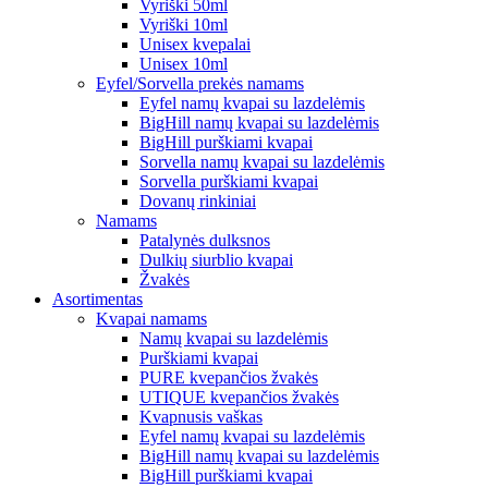
Vyriški 50ml
Vyriški 10ml
Unisex kvepalai
Unisex 10ml
Eyfel/Sorvella prekės namams
Eyfel namų kvapai su lazdelėmis
BigHill namų kvapai su lazdelėmis
BigHill purškiami kvapai
Sorvella namų kvapai su lazdelėmis
Sorvella purškiami kvapai
Dovanų rinkiniai
Namams
Patalynės dulksnos
Dulkių siurblio kvapai
Žvakės
Asortimentas
Kvapai namams
Namų kvapai su lazdelėmis
Purškiami kvapai
PURE kvepančios žvakės
UTIQUE kvepančios žvakės
Kvapnusis vaškas
Eyfel namų kvapai su lazdelėmis
BigHill namų kvapai su lazdelėmis
BigHill purškiami kvapai