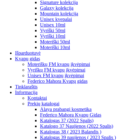
Signature kolekcija
Galaxy kolekcija
Mountain kolekcija
Unisex kvepalai
Unisex 10ml
Vyriški 50ml
Vyriški 10ml
Moteriški 50ml
Moteriški 10ml
Išparduotuvė
Kvapų gidas
Moteriškų FM kvapų įkvėpimai
Vyriškų FM kvapų įkvėpimai
Unisex FM kvapų įkvėpimai
Federico Mahora Kvapų gidas
Tinklaraštis
Informacija
Kontaktai
Prekių katalogai
Alaya prabangi kosmetika
Federico Mahora Kvapų Gidas
Katalogas 37 (2022 Spalis)
Katalogo 37 Naujienos (2022 Spalis)
Katalogas 38 ( 2023 Balandis )
Katalogas 39 naujienos ( 2023 Spalis )