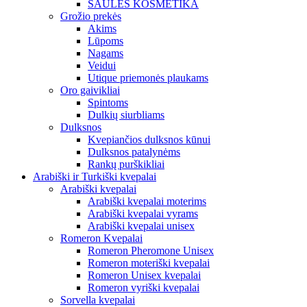
SAULĖS KOSMETIKA
Grožio prekės
Akims
Lūpoms
Nagams
Veidui
Utique priemonės plaukams
Oro gaivikliai
Spintoms
Dulkių siurbliams
Dulksnos
Kvepiančios dulksnos kūnui
Dulksnos patalynėms
Rankų purškikliai
Arabiški ir Turkiški kvepalai
Arabiški kvepalai
Arabiški kvepalai moterims
Arabiški kvepalai vyrams
Arabiški kvepalai unisex
Romeron Kvepalai
Romeron Pheromone Unisex
Romeron moteriški kvepalai
Romeron Unisex kvepalai
Romeron vyriški kvepalai
Sorvella kvepalai