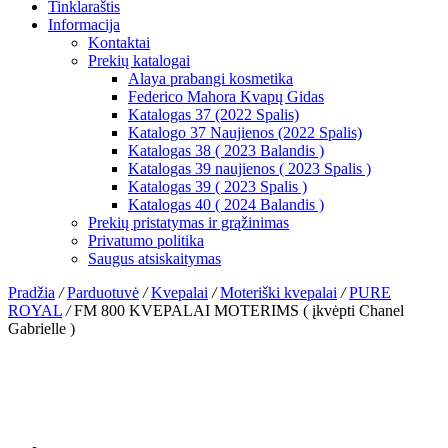
Tinklaraštis
Informacija
Kontaktai
Prekių katalogai
Alaya prabangi kosmetika
Federico Mahora Kvapų Gidas
Katalogas 37 (2022 Spalis)
Katalogo 37 Naujienos (2022 Spalis)
Katalogas 38 ( 2023 Balandis )
Katalogas 39 naujienos ( 2023 Spalis )
Katalogas 39 ( 2023 Spalis )
Katalogas 40 ( 2024 Balandis )
Prekių pristatymas ir grąžinimas
Privatumo politika
Saugus atsiskaitymas
Pradžia
/
Parduotuvė
/
Kvepalai
/
Moteriški kvepalai
/
PURE
ROYAL
/
FM 800 KVEPALAI MOTERIMS ( įkvėpti Chanel
Gabrielle )