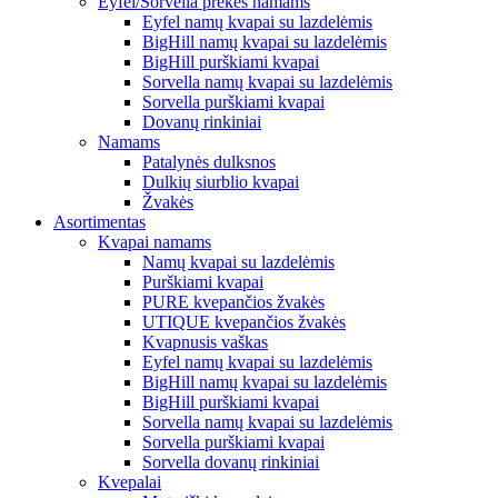
Eyfel/Sorvella prekės namams
Eyfel namų kvapai su lazdelėmis
BigHill namų kvapai su lazdelėmis
BigHill purškiami kvapai
Sorvella namų kvapai su lazdelėmis
Sorvella purškiami kvapai
Dovanų rinkiniai
Namams
Patalynės dulksnos
Dulkių siurblio kvapai
Žvakės
Asortimentas
Kvapai namams
Namų kvapai su lazdelėmis
Purškiami kvapai
PURE kvepančios žvakės
UTIQUE kvepančios žvakės
Kvapnusis vaškas
Eyfel namų kvapai su lazdelėmis
BigHill namų kvapai su lazdelėmis
BigHill purškiami kvapai
Sorvella namų kvapai su lazdelėmis
Sorvella purškiami kvapai
Sorvella dovanų rinkiniai
Kvepalai