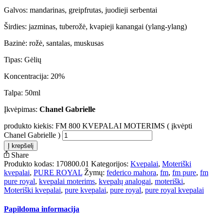
Galvos: mandarinas, greipfrutas, juodieji serbentai
Širdies: jazminas, tuberožė, kvapieji kanangai (ylang-ylang)
Bazinė: rožė, santalas, muskusas
Tipas: Gėlių
Koncentracija: 20%
Talpa: 50ml
Įkvėpimas:
Chanel Gabrielle
produkto kiekis: FM 800 KVEPALAI MOTERIMS ( įkvėpti
Chanel Gabrielle )
Į krepšelį
Share
Produkto kodas:
170800.01
Kategorijos:
Kvepalai
,
Moteriški
kvepalai
,
PURE ROYAL
Žymų:
federico mahora
,
fm
,
fm pure
,
fm
pure royal
,
kvepalai moterims
,
kvepalų analogai
,
moteriški
,
Moteriški kvepalai
,
pure kvepalai
,
pure royal
,
pure royal kvepalai
Papildoma informacija