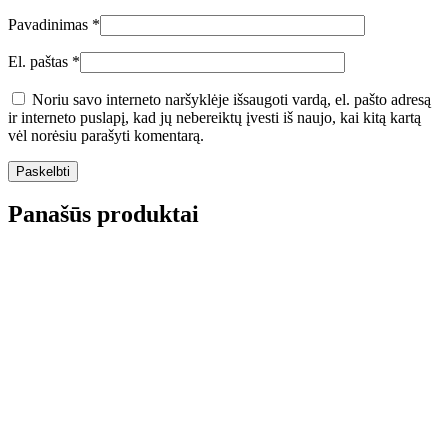
Pavadinimas
*
El. paštas
*
Noriu savo interneto naršyklėje išsaugoti vardą, el. pašto adresą
ir interneto puslapį, kad jų nebereiktų įvesti iš naujo, kai kitą kartą
vėl norėsiu parašyti komentarą.
Panašūs produktai