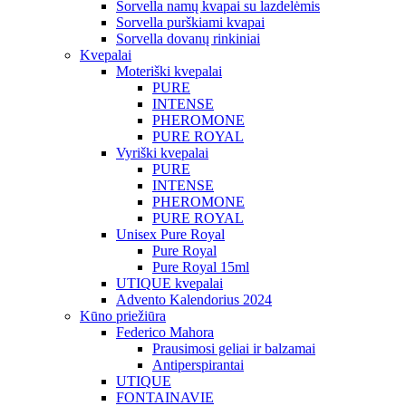
Sorvella namų kvapai su lazdelėmis
Sorvella purškiami kvapai
Sorvella dovanų rinkiniai
Kvepalai
Moteriški kvepalai
PURE
INTENSE
PHEROMONE
PURE ROYAL
Vyriški kvepalai
PURE
INTENSE
PHEROMONE
PURE ROYAL
Unisex Pure Royal
Pure Royal
Pure Royal 15ml
UTIQUE kvepalai
Advento Kalendorius 2024
Kūno priežiūra
Federico Mahora
Prausimosi geliai ir balzamai
Antiperspirantai
UTIQUE
FONTAINAVIE