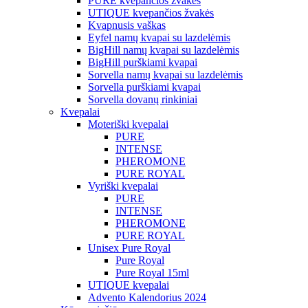
PURE kvepančios žvakės
UTIQUE kvepančios žvakės
Kvapnusis vaškas
Eyfel namų kvapai su lazdelėmis
BigHill namų kvapai su lazdelėmis
BigHill purškiami kvapai
Sorvella namų kvapai su lazdelėmis
Sorvella purškiami kvapai
Sorvella dovanų rinkiniai
Kvepalai
Moteriški kvepalai
PURE
INTENSE
PHEROMONE
PURE ROYAL
Vyriški kvepalai
PURE
INTENSE
PHEROMONE
PURE ROYAL
Unisex Pure Royal
Pure Royal
Pure Royal 15ml
UTIQUE kvepalai
Advento Kalendorius 2024