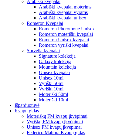
Arabiški kvepalai
Arabiški kvepalai moterims
Arabiški kvepalai vyrams
Arabiški kvepalai unisex
Romeron Kvepalai
Romeron Pheromone Unisex
Romeron moteriški kvepalai
Romeron Unisex kvepalai
Romeron vyriški kvepalai
Sorvella kvepalai
Signature kolekcija
Galaxy kolekcija
Mountain kolekcija
Unisex kvepalai
Unisex 10ml
Vyriški 50ml
Vyriški 10ml
Moteriški 50ml
Moteriški 10ml
Išparduotuvė
Kvapų gidas
Moteriškų FM kvapų įkvėpimai
Vyriškų FM kvapų įkvėpimai
Unisex FM kvapų įkvėpimai
Federico Mahora Kvapų gidas