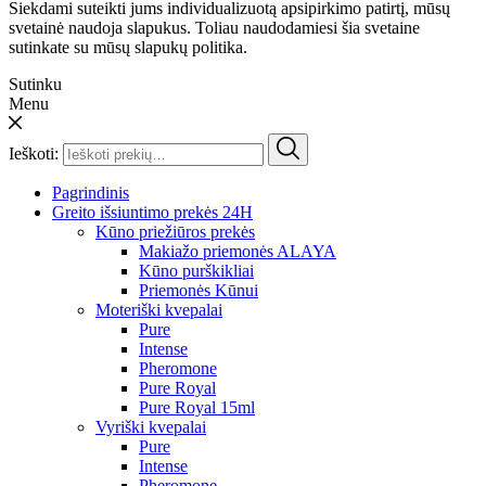
Siekdami suteikti jums individualizuotą apsipirkimo patirtį, mūsų
svetainė naudoja slapukus. Toliau naudodamiesi šia svetaine
sutinkate su mūsų slapukų politika.
Sutinku
Menu
Ieškoti:
Pagrindinis
Greito išsiuntimo prekės 24H
Kūno priežiūros prekės
Makiažo priemonės ALAYA
Kūno purškikliai
Priemonės Kūnui
Moteriški kvepalai
Pure
Intense
Pheromone
Pure Royal
Pure Royal 15ml
Vyriški kvepalai
Pure
Intense
Pheromone