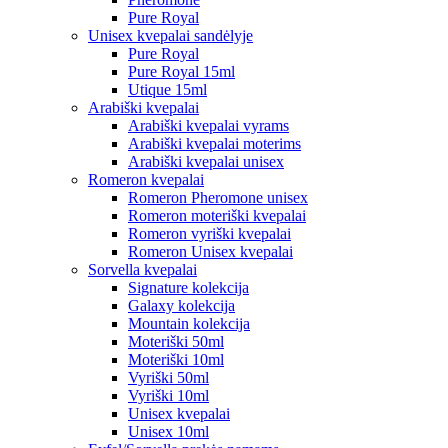
Pure Royal
Unisex kvepalai sandėlyje
Pure Royal
Pure Royal 15ml
Utique 15ml
Arabiški kvepalai
Arabiški kvepalai vyrams
Arabiški kvepalai moterims
Arabiški kvepalai unisex
Romeron kvepalai
Romeron Pheromone unisex
Romeron moteriški kvepalai
Romeron vyriški kvepalai
Romeron Unisex kvepalai
Sorvella kvepalai
Signature kolekcija
Galaxy kolekcija
Mountain kolekcija
Moteriški 50ml
Moteriški 10ml
Vyriški 50ml
Vyriški 10ml
Unisex kvepalai
Unisex 10ml