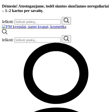
Dėmesio! Atostogaujame, todėl siuntos siunčiamos nereguliariai
– 1–2 kartus per savaitę.
Ieškoti:
Ieškoti: