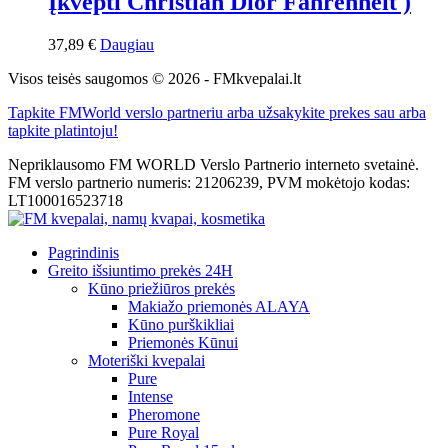
Įkvėpti Christian Dior Fahrenheit )
37,89
€
Daugiau
Visos teisės saugomos © 2026 - FMkvepalai.lt
Tapkite FMWorld verslo partneriu arba užsakykite prekes sau arba
tapkite platintoju!
Nepriklausomo FM WORLD Verslo Partnerio interneto svetainė.
FM verslo partnerio numeris: 21206239, PVM mokėtojo kodas:
LT100016523718
Pagrindinis
Greito išsiuntimo prekės 24H
Kūno priežiūros prekės
Makiažo priemonės ALAYA
Kūno purškikliai
Priemonės Kūnui
Moteriški kvepalai
Pure
Intense
Pheromone
Pure Royal