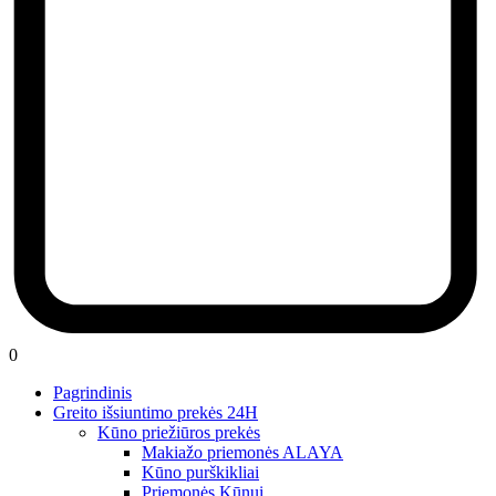
0
Pagrindinis
Greito išsiuntimo prekės 24H
Kūno priežiūros prekės
Makiažo priemonės ALAYA
Kūno purškikliai
Priemonės Kūnui