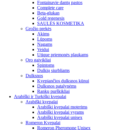
Fontainavie dantų pastos
Complete care
Beta-glukan
Gold regenesis
SAULĖS KOSMETIKA
Grožio prekės
Akims
Lūpoms
Nagams
Veidui
Utique priemonės plaukams
Oro gaivikliai
Spintoms
Dulkių siurbliams
Dulksnos
Kvepiančios dulksnos kūnui
Dulksnos patalynėms
Rankų purškikliai
Arabiški ir Turkiški kvepalai
Arabiški kvepalai
Arabiški kvepalai moterims
Arabiški kvepalai vyrams
Arabiški kvepalai unisex
Romeron Kvepalai
Romeron Pheromone Unisex