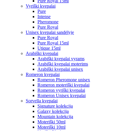
Pure Royal 15ml
Vyriški kvepalai
Pure
Intense
Pheromone
Pure Royal
Unisex kvepalai sandėlyje
Pure Royal
Pure Royal 15ml
Utique 15ml
Arabiški kvepalai
Arabiški kvepalai vyrams
Arabiški kvepalai moterims
Arabiški kvepalai unisex
Romeron kvepalai
Romeron Pheromone unisex
Romeron moteriški kvepalai
Romeron vyriški kvepalai
Romeron Unisex kvepalai
Sorvella kvepalai
Signature kolekcija
Galaxy kolekcija
Mountain kolekcija
Moteriški 50ml
Moteriški 10ml