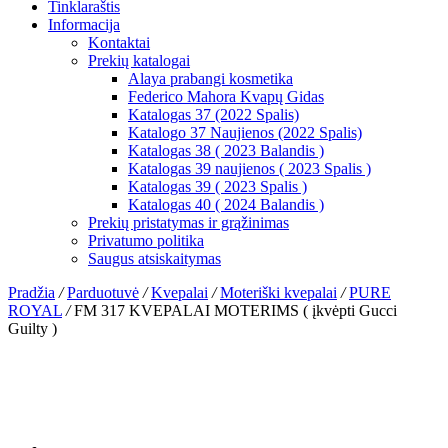
Tinklaraštis
Informacija
Kontaktai
Prekių katalogai
Alaya prabangi kosmetika
Federico Mahora Kvapų Gidas
Katalogas 37 (2022 Spalis)
Katalogo 37 Naujienos (2022 Spalis)
Katalogas 38 ( 2023 Balandis )
Katalogas 39 naujienos ( 2023 Spalis )
Katalogas 39 ( 2023 Spalis )
Katalogas 40 ( 2024 Balandis )
Prekių pristatymas ir grąžinimas
Privatumo politika
Saugus atsiskaitymas
Pradžia
/
Parduotuvė
/
Kvepalai
/
Moteriški kvepalai
/
PURE
ROYAL
/
FM 317 KVEPALAI MOTERIMS ( įkvėpti Gucci
Guilty )