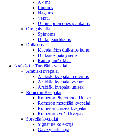
Akims
Lūpoms
Nagams
Veidui
Utique priemonės plaukams
Oro gaivikliai
Spintoms
Dulkių siurbliams
Dulksnos
Kvepiančios dulksnos kūnui
Dulksnos patalynėms
Rankų purškikliai
Arabiški ir Turkiški kvepalai
Arabiški kvepalai
Arabiški kvepalai moterims
Arabiški kvepalai vyrams
Arabiški kvepalai unisex
Romeron Kvepalai
Romeron Pheromone Unisex
Romeron moteriški kvepalai
Romeron Unisex kvepalai
Romeron vyriški kvepalai
Sorvella kvepalai
Signature kolekcija
Galaxy kolekcija