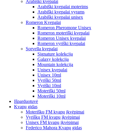
Arabiški kvepalai
Arabiški kvepalai moterims
Arabiški kvepalai vyrams
Arabiški kvepalai unisex
Romeron Kvepalai
Romeron Pheromone Unisex
Romeron moteriški kvepalai
Romeron Unisex kvepalai
Romeron vyriški kvepalai
Sorvella kvepalai
Signature kolekcija
Galaxy kolekcija
Mountain kolekcija
Unisex kvepalai
Unisex 10ml
Vyriški 50ml
Vyriški 10ml
Moteriški 50ml
Moteriški 10ml
Išparduotuvė
Kvapų gidas
Moteriškų FM kvapų įkvėpimai
Vyriškų FM kvapų įkvėpimai
Unisex FM kvapų įkvėpimai
Federico Mahora Kvapų gidas