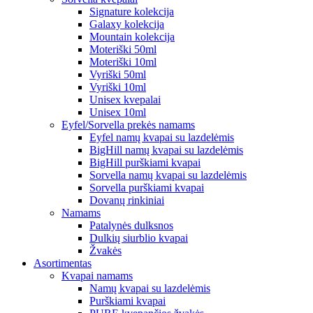
Signature kolekcija
Galaxy kolekcija
Mountain kolekcija
Moteriški 50ml
Moteriški 10ml
Vyriški 50ml
Vyriški 10ml
Unisex kvepalai
Unisex 10ml
Eyfel/Sorvella prekės namams
Eyfel namų kvapai su lazdelėmis
BigHill namų kvapai su lazdelėmis
BigHill purškiami kvapai
Sorvella namų kvapai su lazdelėmis
Sorvella purškiami kvapai
Dovanų rinkiniai
Namams
Patalynės dulksnos
Dulkių siurblio kvapai
Žvakės
Asortimentas
Kvapai namams
Namų kvapai su lazdelėmis
Purškiami kvapai