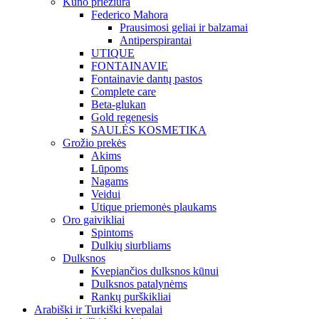
Kūno priežiūra
Federico Mahora
Prausimosi geliai ir balzamai
Antiperspirantai
UTIQUE
FONTAINAVIE
Fontainavie dantų pastos
Complete care
Beta-glukan
Gold regenesis
SAULĖS KOSMETIKA
Grožio prekės
Akims
Lūpoms
Nagams
Veidui
Utique priemonės plaukams
Oro gaivikliai
Spintoms
Dulkių siurbliams
Dulksnos
Kvepiančios dulksnos kūnui
Dulksnos patalynėms
Rankų purškikliai
Arabiški ir Turkiški kvepalai