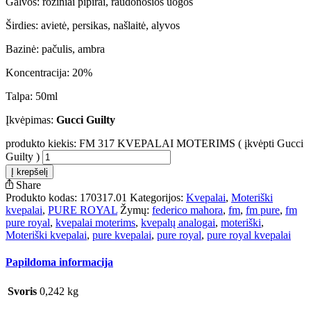
Galvos: rožiniai pipirai, raudonosios uogos
Širdies: avietė, persikas, našlaitė, alyvos
Bazinė: pačulis, ambra
Koncentracija: 20%
Talpa: 50ml
Įkvėpimas:
Gucci Guilty
produkto kiekis: FM 317 KVEPALAI MOTERIMS ( įkvėpti Gucci
Guilty )
Į krepšelį
Share
Produkto kodas:
170317.01
Kategorijos:
Kvepalai
,
Moteriški
kvepalai
,
PURE ROYAL
Žymų:
federico mahora
,
fm
,
fm pure
,
fm
pure royal
,
kvepalai moterims
,
kvepalų analogai
,
moteriški
,
Moteriški kvepalai
,
pure kvepalai
,
pure royal
,
pure royal kvepalai
Papildoma informacija
Svoris
0,242 kg