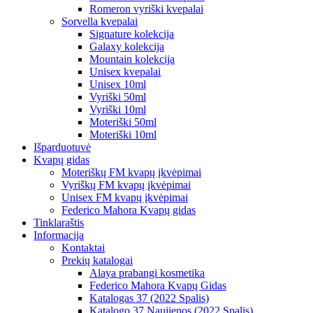
Romeron vyriški kvepalai
Sorvella kvepalai
Signature kolekcija
Galaxy kolekcija
Mountain kolekcija
Unisex kvepalai
Unisex 10ml
Vyriški 50ml
Vyriški 10ml
Moteriški 50ml
Moteriški 10ml
Išparduotuvė
Kvapų gidas
Moteriškų FM kvapų įkvėpimai
Vyriškų FM kvapų įkvėpimai
Unisex FM kvapų įkvėpimai
Federico Mahora Kvapų gidas
Tinklaraštis
Informacija
Kontaktai
Prekių katalogai
Alaya prabangi kosmetika
Federico Mahora Kvapų Gidas
Katalogas 37 (2022 Spalis)
Katalogo 37 Naujienos (2022 Spalis)