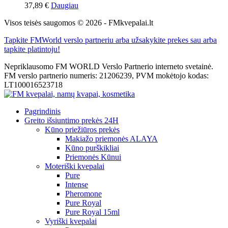
37,89
€
Daugiau
Visos teisės saugomos © 2026 - FMkvepalai.lt
Tapkite FMWorld verslo partneriu arba užsakykite prekes sau arba
tapkite platintoju!
Nepriklausomo FM WORLD Verslo Partnerio interneto svetainė.
FM verslo partnerio numeris: 21206239, PVM mokėtojo kodas:
LT100016523718
Pagrindinis
Greito išsiuntimo prekės 24H
Kūno priežiūros prekės
Makiažo priemonės ALAYA
Kūno purškikliai
Priemonės Kūnui
Moteriški kvepalai
Pure
Intense
Pheromone
Pure Royal
Pure Royal 15ml
Vyriški kvepalai