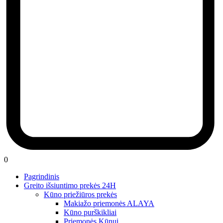
0
Pagrindinis
Greito išsiuntimo prekės 24H
Kūno priežiūros prekės
Makiažo priemonės ALAYA
Kūno purškikliai
Priemonės Kūnui