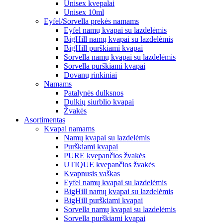
Unisex kvepalai
Unisex 10ml
Eyfel/Sorvella prekės namams
Eyfel namų kvapai su lazdelėmis
BigHill namų kvapai su lazdelėmis
BigHill purškiami kvapai
Sorvella namų kvapai su lazdelėmis
Sorvella purškiami kvapai
Dovanų rinkiniai
Namams
Patalynės dulksnos
Dulkių siurblio kvapai
Žvakės
Asortimentas
Kvapai namams
Namų kvapai su lazdelėmis
Purškiami kvapai
PURE kvepančios žvakės
UTIQUE kvepančios žvakės
Kvapnusis vaškas
Eyfel namų kvapai su lazdelėmis
BigHill namų kvapai su lazdelėmis
BigHill purškiami kvapai
Sorvella namų kvapai su lazdelėmis
Sorvella purškiami kvapai