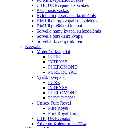
PURE kvepančios žvakės
UTIQUE kvepančios žvakės
Kvapnusis vaškas
Eyfel namų kvapai su lazdelėmis
BigHill namų kvapai su lazdelėmis
BigHill purškiami kvapai
Sorvella namų kvapai su lazdelėmis
Sorvella purškiami kvapai
Sorvella dovanų rinkiniai
Kvepalai
Moteriški kvepalai
PURE
INTENSE
PHEROMONE
PURE ROYAL
Vyriški kvepalai
PURE
INTENSE
PHEROMONE
PURE ROYAL
Unisex Pure Royal
Pure Royal
Pure Royal 15ml
UTIQUE kvepalai
Advento Kalendorius 2024