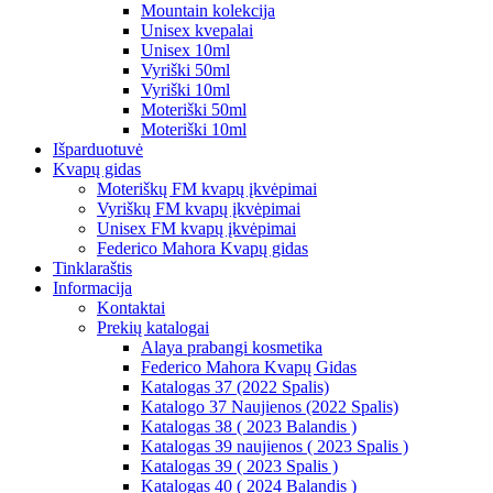
Mountain kolekcija
Unisex kvepalai
Unisex 10ml
Vyriški 50ml
Vyriški 10ml
Moteriški 50ml
Moteriški 10ml
Išparduotuvė
Kvapų gidas
Moteriškų FM kvapų įkvėpimai
Vyriškų FM kvapų įkvėpimai
Unisex FM kvapų įkvėpimai
Federico Mahora Kvapų gidas
Tinklaraštis
Informacija
Kontaktai
Prekių katalogai
Alaya prabangi kosmetika
Federico Mahora Kvapų Gidas
Katalogas 37 (2022 Spalis)
Katalogo 37 Naujienos (2022 Spalis)
Katalogas 38 ( 2023 Balandis )
Katalogas 39 naujienos ( 2023 Spalis )
Katalogas 39 ( 2023 Spalis )
Katalogas 40 ( 2024 Balandis )