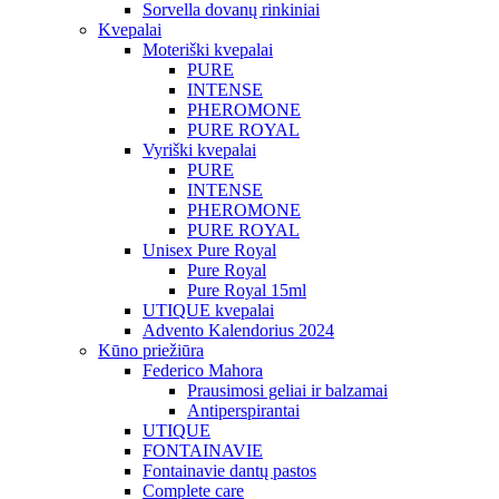
Sorvella dovanų rinkiniai
Kvepalai
Moteriški kvepalai
PURE
INTENSE
PHEROMONE
PURE ROYAL
Vyriški kvepalai
PURE
INTENSE
PHEROMONE
PURE ROYAL
Unisex Pure Royal
Pure Royal
Pure Royal 15ml
UTIQUE kvepalai
Advento Kalendorius 2024
Kūno priežiūra
Federico Mahora
Prausimosi geliai ir balzamai
Antiperspirantai
UTIQUE
FONTAINAVIE
Fontainavie dantų pastos
Complete care