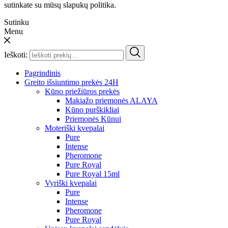
sutinkate su mūsų slapukų politika.
Sutinku
Menu
Ieškoti:
Pagrindinis
Greito išsiuntimo prekės 24H
Kūno priežiūros prekės
Makiažo priemonės ALAYA
Kūno purškikliai
Priemonės Kūnui
Moteriški kvepalai
Pure
Intense
Pheromone
Pure Royal
Pure Royal 15ml
Vyriški kvepalai
Pure
Intense
Pheromone
Pure Royal