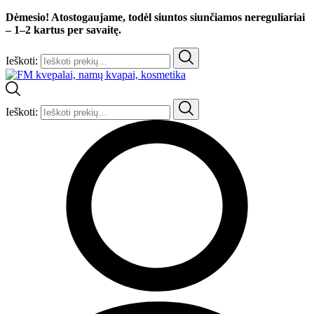
Dėmesio! Atostogaujame, todėl siuntos siunčiamos nereguliariai
– 1–2 kartus per savaitę.
Ieškoti:
Ieškoti: