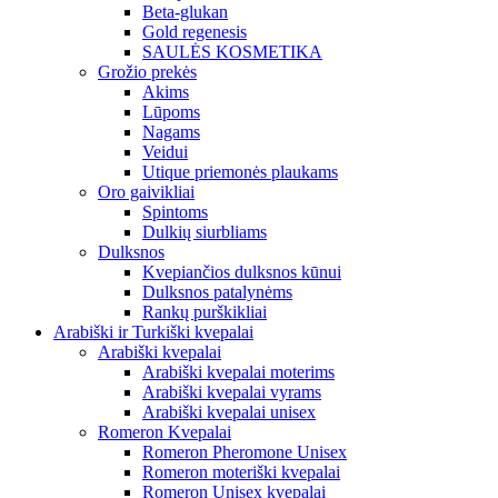
Beta-glukan
Gold regenesis
SAULĖS KOSMETIKA
Grožio prekės
Akims
Lūpoms
Nagams
Veidui
Utique priemonės plaukams
Oro gaivikliai
Spintoms
Dulkių siurbliams
Dulksnos
Kvepiančios dulksnos kūnui
Dulksnos patalynėms
Rankų purškikliai
Arabiški ir Turkiški kvepalai
Arabiški kvepalai
Arabiški kvepalai moterims
Arabiški kvepalai vyrams
Arabiški kvepalai unisex
Romeron Kvepalai
Romeron Pheromone Unisex
Romeron moteriški kvepalai
Romeron Unisex kvepalai