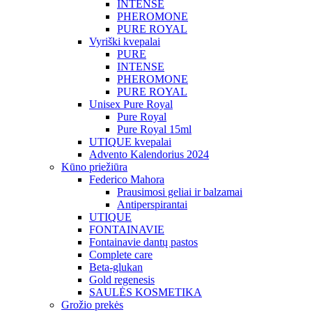
INTENSE
PHEROMONE
PURE ROYAL
Vyriški kvepalai
PURE
INTENSE
PHEROMONE
PURE ROYAL
Unisex Pure Royal
Pure Royal
Pure Royal 15ml
UTIQUE kvepalai
Advento Kalendorius 2024
Kūno priežiūra
Federico Mahora
Prausimosi geliai ir balzamai
Antiperspirantai
UTIQUE
FONTAINAVIE
Fontainavie dantų pastos
Complete care
Beta-glukan
Gold regenesis
SAULĖS KOSMETIKA
Grožio prekės