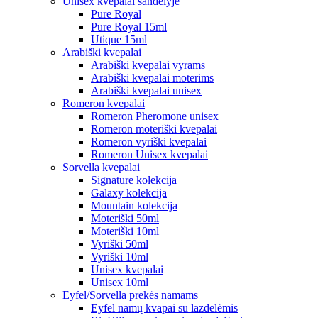
Unisex kvepalai sandėlyje
Pure Royal
Pure Royal 15ml
Utique 15ml
Arabiški kvepalai
Arabiški kvepalai vyrams
Arabiški kvepalai moterims
Arabiški kvepalai unisex
Romeron kvepalai
Romeron Pheromone unisex
Romeron moteriški kvepalai
Romeron vyriški kvepalai
Romeron Unisex kvepalai
Sorvella kvepalai
Signature kolekcija
Galaxy kolekcija
Mountain kolekcija
Moteriški 50ml
Moteriški 10ml
Vyriški 50ml
Vyriški 10ml
Unisex kvepalai
Unisex 10ml
Eyfel/Sorvella prekės namams
Eyfel namų kvapai su lazdelėmis