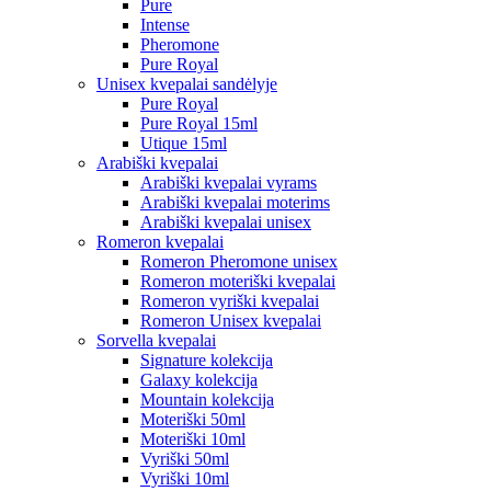
Pure
Intense
Pheromone
Pure Royal
Unisex kvepalai sandėlyje
Pure Royal
Pure Royal 15ml
Utique 15ml
Arabiški kvepalai
Arabiški kvepalai vyrams
Arabiški kvepalai moterims
Arabiški kvepalai unisex
Romeron kvepalai
Romeron Pheromone unisex
Romeron moteriški kvepalai
Romeron vyriški kvepalai
Romeron Unisex kvepalai
Sorvella kvepalai
Signature kolekcija
Galaxy kolekcija
Mountain kolekcija
Moteriški 50ml
Moteriški 10ml
Vyriški 50ml
Vyriški 10ml