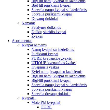
BigHill namų kvapai su lazdelėmis
BigHill purškiami kvapai
Sorvella namų kvapai su lazdelėmis
Sorvella purškiami kvapai
Dovanų rinkiniai
Namams
Patalynės dulksnos
Dulkių siurblio kvapai
Žvakės
Asortimentas
Kvapai namams
Namų kvapai su lazdelėmis
Purškiami kvapai
PURE kvepančios žvakės
UTIQUE kvepančios žvakės
Kvapnusis vaškas
Eyfel namų kvapai su lazdelėmis
BigHill namų kvapai su lazdelėmis
BigHill purškiami kvapai
Sorvella namų kvapai su lazdelėmis
Sorvella purškiami kvapai
Sorvella dovanų rinkiniai
Kvepalai
Moteriški kvepalai
PURE