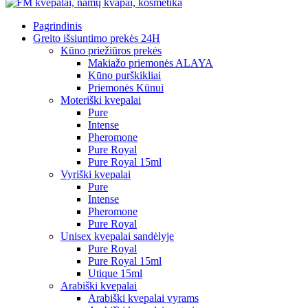
Pagrindinis
Greito išsiuntimo prekės 24H
Kūno priežiūros prekės
Makiažo priemonės ALAYA
Kūno purškikliai
Priemonės Kūnui
Moteriški kvepalai
Pure
Intense
Pheromone
Pure Royal
Pure Royal 15ml
Vyriški kvepalai
Pure
Intense
Pheromone
Pure Royal
Unisex kvepalai sandėlyje
Pure Royal
Pure Royal 15ml
Utique 15ml
Arabiški kvepalai
Arabiški kvepalai vyrams