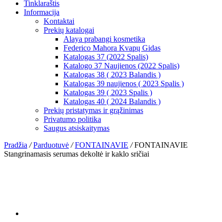
Tinklaraštis
Informacija
Kontaktai
Prekių katalogai
Alaya prabangi kosmetika
Federico Mahora Kvapų Gidas
Katalogas 37 (2022 Spalis)
Katalogo 37 Naujienos (2022 Spalis)
Katalogas 38 ( 2023 Balandis )
Katalogas 39 naujienos ( 2023 Spalis )
Katalogas 39 ( 2023 Spalis )
Katalogas 40 ( 2024 Balandis )
Prekių pristatymas ir grąžinimas
Privatumo politika
Saugus atsiskaitymas
Pradžia
/
Parduotuvė
/
FONTAINAVIE
/
FONTAINAVIE
Stangrinamasis serumas dekoltė ir kaklo sričiai