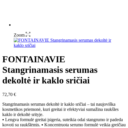
Zoom
FONTAINAVIE
Stangrinamasis serumas
dekoltė ir kaklo sričiai
72,70
€
Stangrinamasis serumas dekoltė ir kaklo sričiai – tai naujoviška
kosmetikos priemonė, kuri greitai ir efektyviai sumažina raukšles
kaklo ir dekoltė srityje.
▪ Lengva formulė greitai įsigeria, suteikia odai stangrumo ir padeda
kovoti su raukšlėmis. ▪ Koncentruota serumo formulė veikia greičiau