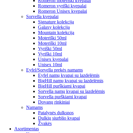
Romeron moteriški kvepalai
Romeron vyriški kvepalai
Romeron Unisex kvepalai
Sorvella kvepalai
Signature kolekcija
Galaxy kolekcija
Mountain kolekcija
Moteriški 50ml
Moteriški 10ml
Vyriški 50ml
Vyriški 10ml
Unisex kvepalai
Unisex 10ml
Eyfel/Sorvella prekės namams
Eyfel namų kvapai su lazdelėmis
BigHill namų kvapai su lazdelėmis
BigHill purškiami kvapai
Sorvella namų kvapai su lazdelėmis
Sorvella purškiami kvapai
Dovanų rinkiniai
Namams
Patalynės dulksnos
Dulkių siurblio kvapai
Žvakės
Asortimentas