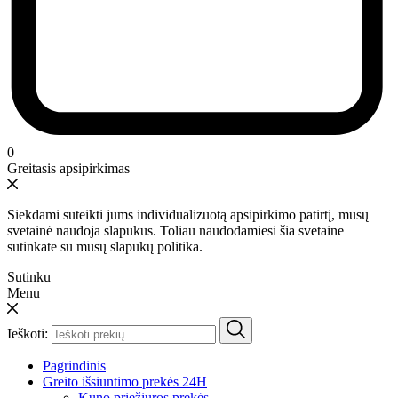
0
Greitasis apsipirkimas
Siekdami suteikti jums individualizuotą apsipirkimo patirtį, mūsų
svetainė naudoja slapukus. Toliau naudodamiesi šia svetaine
sutinkate su mūsų slapukų politika.
Sutinku
Menu
Ieškoti:
Pagrindinis
Greito išsiuntimo prekės 24H
Kūno priežiūros prekės