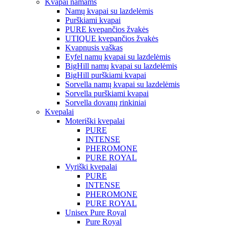
Kvapai namams
Namų kvapai su lazdelėmis
Purškiami kvapai
PURE kvepančios žvakės
UTIQUE kvepančios žvakės
Kvapnusis vaškas
Eyfel namų kvapai su lazdelėmis
BigHill namų kvapai su lazdelėmis
BigHill purškiami kvapai
Sorvella namų kvapai su lazdelėmis
Sorvella purškiami kvapai
Sorvella dovanų rinkiniai
Kvepalai
Moteriški kvepalai
PURE
INTENSE
PHEROMONE
PURE ROYAL
Vyriški kvepalai
PURE
INTENSE
PHEROMONE
PURE ROYAL
Unisex Pure Royal
Pure Royal