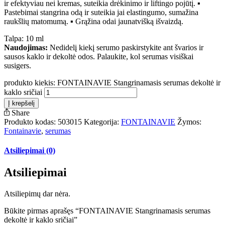
ir efektyviau nei kremas, suteikia drėkinimo ir liftingo pojūtį. ▪
Pastebimai stangrina odą ir suteikia jai elastingumo, sumažina
raukšlių matomumą. ▪ Grąžina odai jaunatvišką išvaizdą.
Talpa: 10 ml
Naudojimas:
Nedidelį kiekį serumo paskirstykite ant švarios ir
sausos kaklo ir dekoltė odos. Palaukite, kol serumas visiškai
susigers.
produkto kiekis: FONTAINAVIE Stangrinamasis serumas dekoltė ir
kaklo sričiai
Į krepšelį
Share
Produkto kodas:
503015
Kategorija:
FONTAINAVIE
Žymos:
Fontainavie
,
serumas
Atsiliepimai (0)
Atsiliepimai
Atsiliepimų dar nėra.
Būkite pirmas aprašęs “FONTAINAVIE Stangrinamasis serumas
dekoltė ir kaklo sričiai”