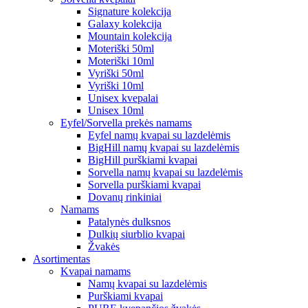
Signature kolekcija
Galaxy kolekcija
Mountain kolekcija
Moteriški 50ml
Moteriški 10ml
Vyriški 50ml
Vyriški 10ml
Unisex kvepalai
Unisex 10ml
Eyfel/Sorvella prekės namams
Eyfel namų kvapai su lazdelėmis
BigHill namų kvapai su lazdelėmis
BigHill purškiami kvapai
Sorvella namų kvapai su lazdelėmis
Sorvella purškiami kvapai
Dovanų rinkiniai
Namams
Patalynės dulksnos
Dulkių siurblio kvapai
Žvakės
Asortimentas
Kvapai namams
Namų kvapai su lazdelėmis
Purškiami kvapai