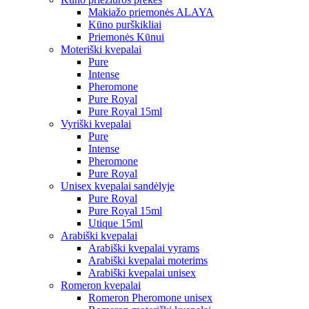
Makiažo priemonės ALAYA
Kūno purškikliai
Priemonės Kūnui
Moteriški kvepalai
Pure
Intense
Pheromone
Pure Royal
Pure Royal 15ml
Vyriški kvepalai
Pure
Intense
Pheromone
Pure Royal
Unisex kvepalai sandėlyje
Pure Royal
Pure Royal 15ml
Utique 15ml
Arabiški kvepalai
Arabiški kvepalai vyrams
Arabiški kvepalai moterims
Arabiški kvepalai unisex
Romeron kvepalai
Romeron Pheromone unisex