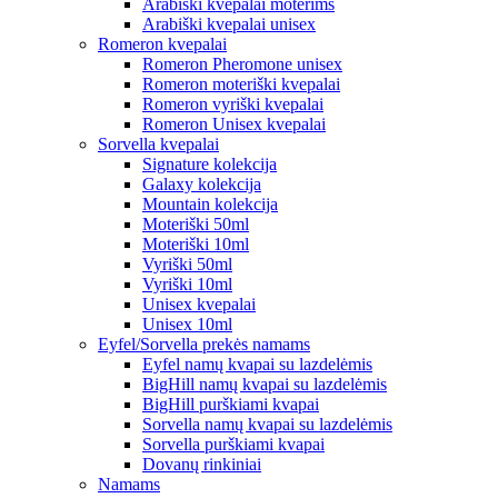
Arabiški kvepalai moterims
Arabiški kvepalai unisex
Romeron kvepalai
Romeron Pheromone unisex
Romeron moteriški kvepalai
Romeron vyriški kvepalai
Romeron Unisex kvepalai
Sorvella kvepalai
Signature kolekcija
Galaxy kolekcija
Mountain kolekcija
Moteriški 50ml
Moteriški 10ml
Vyriški 50ml
Vyriški 10ml
Unisex kvepalai
Unisex 10ml
Eyfel/Sorvella prekės namams
Eyfel namų kvapai su lazdelėmis
BigHill namų kvapai su lazdelėmis
BigHill purškiami kvapai
Sorvella namų kvapai su lazdelėmis
Sorvella purškiami kvapai
Dovanų rinkiniai
Namams