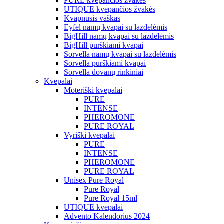
PURE kvepančios žvakės
UTIQUE kvepančios žvakės
Kvapnusis vaškas
Eyfel namų kvapai su lazdelėmis
BigHill namų kvapai su lazdelėmis
BigHill purškiami kvapai
Sorvella namų kvapai su lazdelėmis
Sorvella purškiami kvapai
Sorvella dovanų rinkiniai
Kvepalai
Moteriški kvepalai
PURE
INTENSE
PHEROMONE
PURE ROYAL
Vyriški kvepalai
PURE
INTENSE
PHEROMONE
PURE ROYAL
Unisex Pure Royal
Pure Royal
Pure Royal 15ml
UTIQUE kvepalai
Advento Kalendorius 2024