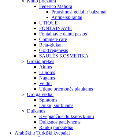
Kūno priežiūra
Federico Mahora
Prausimosi geliai ir balzamai
Antiperspirantai
UTIQUE
FONTAINAVIE
Fontainavie dantų pastos
Complete care
Beta-glukan
Gold regenesis
SAULĖS KOSMETIKA
Grožio prekės
Akims
Lūpoms
Nagams
Veidui
Utique priemonės plaukams
Oro gaivikliai
Spintoms
Dulkių siurbliams
Dulksnos
Kvepiančios dulksnos kūnui
Dulksnos patalynėms
Rankų purškikliai
Arabiški ir Turkiški kvepalai