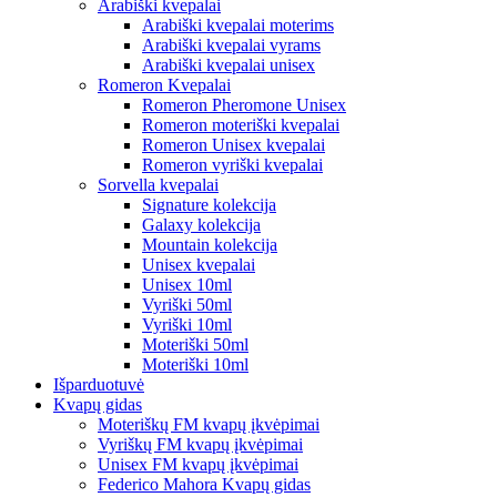
Arabiški kvepalai
Arabiški kvepalai moterims
Arabiški kvepalai vyrams
Arabiški kvepalai unisex
Romeron Kvepalai
Romeron Pheromone Unisex
Romeron moteriški kvepalai
Romeron Unisex kvepalai
Romeron vyriški kvepalai
Sorvella kvepalai
Signature kolekcija
Galaxy kolekcija
Mountain kolekcija
Unisex kvepalai
Unisex 10ml
Vyriški 50ml
Vyriški 10ml
Moteriški 50ml
Moteriški 10ml
Išparduotuvė
Kvapų gidas
Moteriškų FM kvapų įkvėpimai
Vyriškų FM kvapų įkvėpimai
Unisex FM kvapų įkvėpimai
Federico Mahora Kvapų gidas