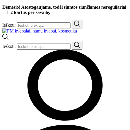
Dėmesio! Atostogaujame, todėl siuntos siunčiamos nereguliariai
– 1–2 kartus per savaitę.
Ieškoti:
Ieškoti: