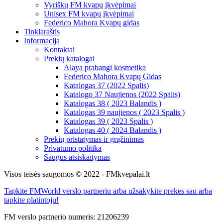
Vyriškų FM kvapų įkvėpimai
Unisex FM kvapų įkvėpimai
Federico Mahora Kvapų gidas
Tinklaraštis
Informacija
Kontaktai
Prekių katalogai
Alaya prabangi kosmetika
Federico Mahora Kvapų Gidas
Katalogas 37 (2022 Spalis)
Katalogo 37 Naujienos (2022 Spalis)
Katalogas 38 ( 2023 Balandis )
Katalogas 39 naujienos ( 2023 Spalis )
Katalogas 39 ( 2023 Spalis )
Katalogas 40 ( 2024 Balandis )
Prekių pristatymas ir grąžinimas
Privatumo politika
Saugus atsiskaitymas
Visos teisės saugomos © 2022 - FMkvepalai.lt
Tapkite FMWorld verslo partneriu arba užsakykite prekes sau arba
tapkite platintoju!
FM verslo partnerio numeris: 21206239