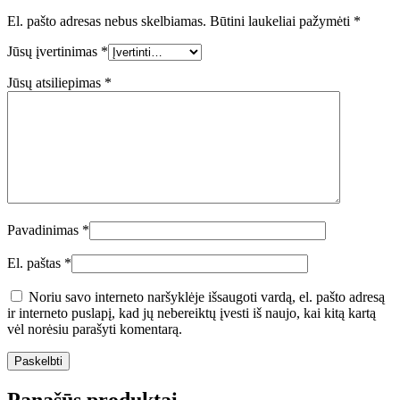
El. pašto adresas nebus skelbiamas.
Būtini laukeliai pažymėti
*
Jūsų įvertinimas
*
Jūsų atsiliepimas
*
Pavadinimas
*
El. paštas
*
Noriu savo interneto naršyklėje išsaugoti vardą, el. pašto adresą
ir interneto puslapį, kad jų nebereiktų įvesti iš naujo, kai kitą kartą
vėl norėsiu parašyti komentarą.
Panašūs produktai