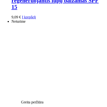
regeneruojantis lūpų balzamas SPF
15
9,09
€
Į krepšelį
Neturime
Greita peržiūra