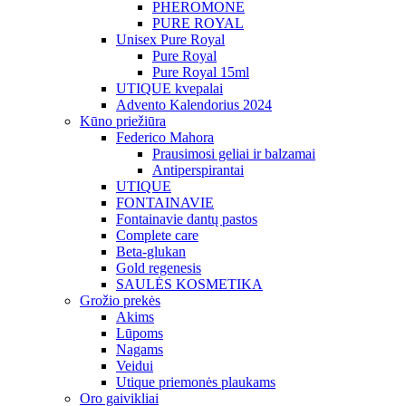
PHEROMONE
PURE ROYAL
Unisex Pure Royal
Pure Royal
Pure Royal 15ml
UTIQUE kvepalai
Advento Kalendorius 2024
Kūno priežiūra
Federico Mahora
Prausimosi geliai ir balzamai
Antiperspirantai
UTIQUE
FONTAINAVIE
Fontainavie dantų pastos
Complete care
Beta-glukan
Gold regenesis
SAULĖS KOSMETIKA
Grožio prekės
Akims
Lūpoms
Nagams
Veidui
Utique priemonės plaukams
Oro gaivikliai