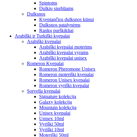
Spintoms
Dulkių siurbliams
Dulksnos
Kvepiančios dulksnos kūnui
Dulksnos patalynėms
Rankų purškikliai
Arabiški ir Turkiški kvepalai
Arabiški kvepalai
Arabiški kvepalai moterims
Arabiški kvepalai vyrams
Arabiški kvepalai unisex
Romeron Kvepalai
Romeron Pheromone Unisex
Romeron moteriški kvepalai
Romeron Unisex kvepalai
Romeron vyriški kvepalai
Sorvella kvepalai
Signature kolekcija
Galaxy kolekcija
Mountain kolekcija
Unisex kvepalai
Unisex 10ml
Vyriški 50ml
Vyriški 10ml
Moteriški 50ml