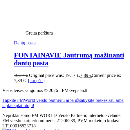
Greita peržiūra
Dantų pasta
FONTAINAVIE Jautrumą mažinanti
dantų pasta
19,17
€
Original price was: 19,17 €.
7,89
€
Current price is:
7,89 €.
Į krepšelį
Visos teisės saugomos © 2026 - FMkvepalai.lt
Tapkite FMWorld verslo partneriu arba užsakykite prekes sau arba
tapkite platintoju!
Nepriklausomo FM WORLD Verslo Partnerio interneto svetainė.
FM verslo partnerio numeris: 21206239, PVM mokėtojo kodas:
LT100016523718