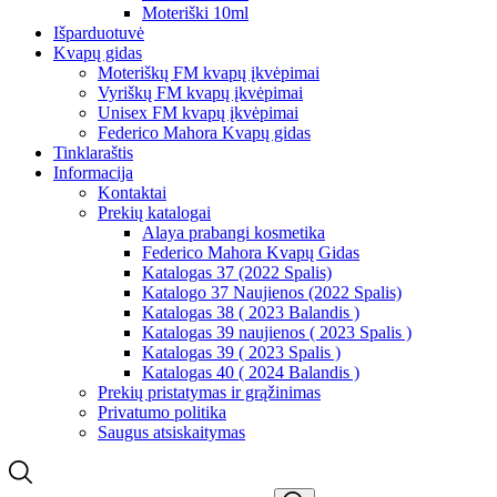
Moteriški 10ml
Išparduotuvė
Kvapų gidas
Moteriškų FM kvapų įkvėpimai
Vyriškų FM kvapų įkvėpimai
Unisex FM kvapų įkvėpimai
Federico Mahora Kvapų gidas
Tinklaraštis
Informacija
Kontaktai
Prekių katalogai
Alaya prabangi kosmetika
Federico Mahora Kvapų Gidas
Katalogas 37 (2022 Spalis)
Katalogo 37 Naujienos (2022 Spalis)
Katalogas 38 ( 2023 Balandis )
Katalogas 39 naujienos ( 2023 Spalis )
Katalogas 39 ( 2023 Spalis )
Katalogas 40 ( 2024 Balandis )
Prekių pristatymas ir grąžinimas
Privatumo politika
Saugus atsiskaitymas