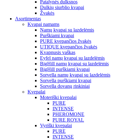
Patalynės dulksnos
Dulkių siurblio kvapai
Žvakės
Asortimentas
Kvapai namams
Namų kvapai su lazdelėmis
Purškiami kvapai
PURE kvepančios žvakės
UTIQUE kvepančios žvakės
Kvapnusis vaškas
Eyfel namų kvapai su lazdelėmis
BigHill namų kvapai su lazdelėmis
BigHill purškiami kvapai
Sorvella namų kvapai su lazdelėmis
Sorvella purškiami kvapai
Sorvella dovanų rinkiniai
Kvepalai
Moteriški kvepalai
PURE
INTENSE
PHEROMONE
PURE ROYAL
Vyriški kvepalai
PURE
INTENSE