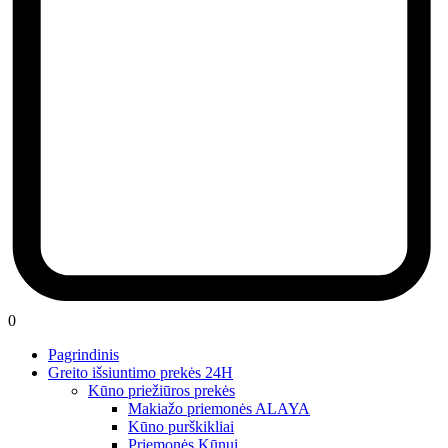
0
Pagrindinis
Greito išsiuntimo prekės 24H
Kūno priežiūros prekės
Makiažo priemonės ALAYA
Kūno purškikliai
Priemonės Kūnui