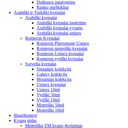
Dulksnos patalynėms
Rankų purškikliai
Arabiški ir Turkiški kvepalai
Arabiški kvepalai
Arabiški kvepalai moterims
Arabiški kvepalai vyrams
Arabiški kvepalai unisex
Romeron Kvepalai
Romeron Pheromone Unisex
Romeron moteriški kvepalai
Romeron Unisex kvepalai
Romeron vyriški kvepalai
Sorvella kvepalai
Signature kolekcija
Galaxy kolekcija
Mountain kolekcija
Unisex kvepalai
Unisex 10ml
Vyriški 50ml
Vyriški 10ml
Moteriški 50ml
Moteriški 10ml
Išparduotuvė
Kvapų gidas
Moteriškų FM kvapų įkvėpimai