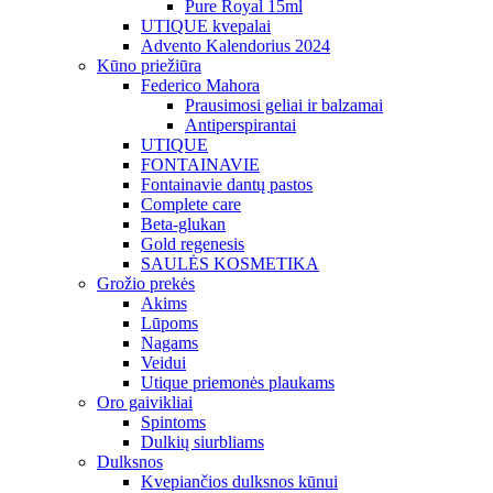
Pure Royal 15ml
UTIQUE kvepalai
Advento Kalendorius 2024
Kūno priežiūra
Federico Mahora
Prausimosi geliai ir balzamai
Antiperspirantai
UTIQUE
FONTAINAVIE
Fontainavie dantų pastos
Complete care
Beta-glukan
Gold regenesis
SAULĖS KOSMETIKA
Grožio prekės
Akims
Lūpoms
Nagams
Veidui
Utique priemonės plaukams
Oro gaivikliai
Spintoms
Dulkių siurbliams
Dulksnos
Kvepiančios dulksnos kūnui