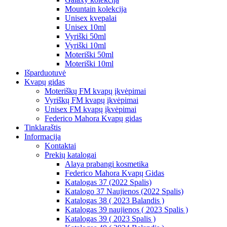
Mountain kolekcija
Unisex kvepalai
Unisex 10ml
Vyriški 50ml
Vyriški 10ml
Moteriški 50ml
Moteriški 10ml
Išparduotuvė
Kvapų gidas
Moteriškų FM kvapų įkvėpimai
Vyriškų FM kvapų įkvėpimai
Unisex FM kvapų įkvėpimai
Federico Mahora Kvapų gidas
Tinklaraštis
Informacija
Kontaktai
Prekių katalogai
Alaya prabangi kosmetika
Federico Mahora Kvapų Gidas
Katalogas 37 (2022 Spalis)
Katalogo 37 Naujienos (2022 Spalis)
Katalogas 38 ( 2023 Balandis )
Katalogas 39 naujienos ( 2023 Spalis )
Katalogas 39 ( 2023 Spalis )