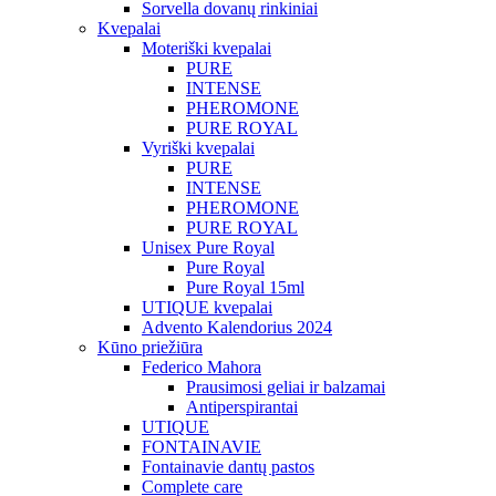
Sorvella dovanų rinkiniai
Kvepalai
Moteriški kvepalai
PURE
INTENSE
PHEROMONE
PURE ROYAL
Vyriški kvepalai
PURE
INTENSE
PHEROMONE
PURE ROYAL
Unisex Pure Royal
Pure Royal
Pure Royal 15ml
UTIQUE kvepalai
Advento Kalendorius 2024
Kūno priežiūra
Federico Mahora
Prausimosi geliai ir balzamai
Antiperspirantai
UTIQUE
FONTAINAVIE
Fontainavie dantų pastos
Complete care