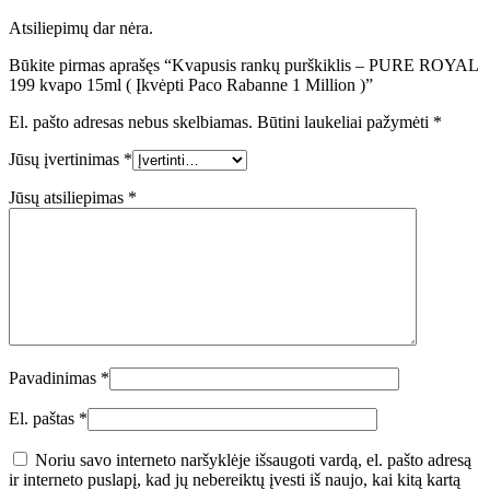
Atsiliepimų dar nėra.
Būkite pirmas aprašęs “Kvapusis rankų purškiklis – PURE ROYAL
199 kvapo 15ml ( Įkvėpti Paco Rabanne 1 Million )”
El. pašto adresas nebus skelbiamas.
Būtini laukeliai pažymėti
*
Jūsų įvertinimas
*
Jūsų atsiliepimas
*
Pavadinimas
*
El. paštas
*
Noriu savo interneto naršyklėje išsaugoti vardą, el. pašto adresą
ir interneto puslapį, kad jų nebereiktų įvesti iš naujo, kai kitą kartą