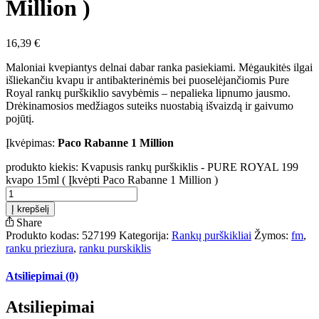
Million )
16,39
€
Maloniai kvepiantys delnai dabar ranka pasiekiami. Mėgaukitės ilgai
išliekančiu kvapu ir antibakterinėmis bei puoselėjančiomis Pure
Royal rankų purškiklio savybėmis – nepalieka lipnumo jausmo.
Drėkinamosios medžiagos suteiks nuostabią išvaizdą ir gaivumo
pojūtį.
Įkvėpimas:
Paco Rabanne 1 Million
produkto kiekis: Kvapusis rankų purškiklis - PURE ROYAL 199
kvapo 15ml ( Įkvėpti Paco Rabanne 1 Million )
Į krepšelį
Share
Produkto kodas:
527199
Kategorija:
Rankų purškikliai
Žymos:
fm
,
ranku prieziura
,
ranku purskiklis
Atsiliepimai (0)
Atsiliepimai