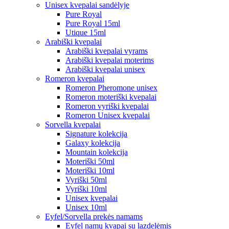
Unisex kvepalai sandėlyje
Pure Royal
Pure Royal 15ml
Utique 15ml
Arabiški kvepalai
Arabiški kvepalai vyrams
Arabiški kvepalai moterims
Arabiški kvepalai unisex
Romeron kvepalai
Romeron Pheromone unisex
Romeron moteriški kvepalai
Romeron vyriški kvepalai
Romeron Unisex kvepalai
Sorvella kvepalai
Signature kolekcija
Galaxy kolekcija
Mountain kolekcija
Moteriški 50ml
Moteriški 10ml
Vyriški 50ml
Vyriški 10ml
Unisex kvepalai
Unisex 10ml
Eyfel/Sorvella prekės namams
Eyfel namų kvapai su lazdelėmis