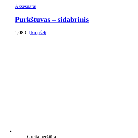
Aksesuarai
Purkštuvas – sidabrinis
1,08
€
Į krepšelį
Greita peržiūra