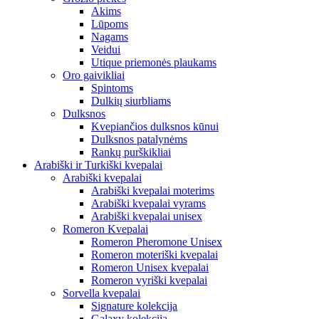
Akims
Lūpoms
Nagams
Veidui
Utique priemonės plaukams
Oro gaivikliai
Spintoms
Dulkių siurbliams
Dulksnos
Kvepiančios dulksnos kūnui
Dulksnos patalynėms
Rankų purškikliai
Arabiški ir Turkiški kvepalai
Arabiški kvepalai
Arabiški kvepalai moterims
Arabiški kvepalai vyrams
Arabiški kvepalai unisex
Romeron Kvepalai
Romeron Pheromone Unisex
Romeron moteriški kvepalai
Romeron Unisex kvepalai
Romeron vyriški kvepalai
Sorvella kvepalai
Signature kolekcija
Galaxy kolekcija