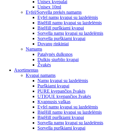
Unisex kvepalai
Unisex 10ml
Eyfel/Sorvella prekės namams
Eyfel namų kvapai su lazdelėmis
BigHill namų kvapai su lazdelėmis
BigHill purškiami kvapai
Sorvella namų kvapai su lazdelėmis
Sorvella purškiami kvapai
Dovanų rinkiniai
Namams
Patalynės dulksnos
Dulkių siurblio kvapai
Žvakės
Asortimentas
Kvapai namams
Namų kvapai su lazdelėmis
Purškiami kvapai
PURE kvepančios žvakės
UTIQUE kvepančios žvakės
Kvapnusis vaškas
Eyfel namų kvapai su lazdelėmis
BigHill namų kvapai su lazdelėmis
BigHill purškiami kvapai
Sorvella namų kvapai su lazdelėmis
Sorvella purškiami kvapai