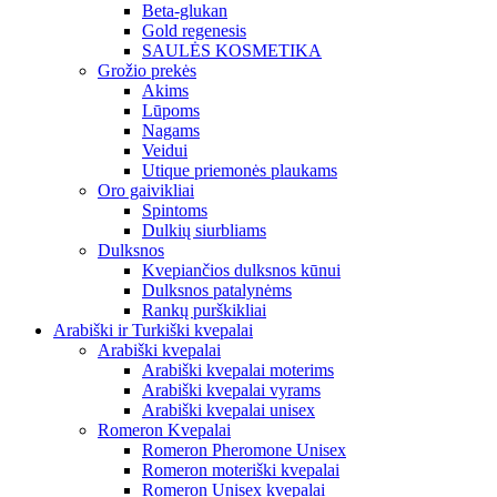
Beta-glukan
Gold regenesis
SAULĖS KOSMETIKA
Grožio prekės
Akims
Lūpoms
Nagams
Veidui
Utique priemonės plaukams
Oro gaivikliai
Spintoms
Dulkių siurbliams
Dulksnos
Kvepiančios dulksnos kūnui
Dulksnos patalynėms
Rankų purškikliai
Arabiški ir Turkiški kvepalai
Arabiški kvepalai
Arabiški kvepalai moterims
Arabiški kvepalai vyrams
Arabiški kvepalai unisex
Romeron Kvepalai
Romeron Pheromone Unisex
Romeron moteriški kvepalai
Romeron Unisex kvepalai