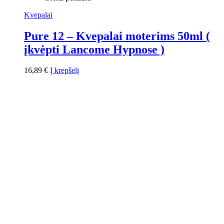
Kvepalai
Pure 12 – Kvepalai moterims 50ml (
įkvėpti Lancome Hypnose )
16,89
€
Į krepšelį