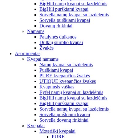
BigHill namų kvapai su lazdelėmis
BigHill purškiami kvapai
Sorvella namų kvapai su lazdelėmis
Sorvella purškiami kvapai
Dovanų rinkiniai
Namams
Patalynės dulksnos
Dulkių siurblio kvapai
Žvakės
Asortimentas
Kvapai namams
Namų kvapai su lazdelėmis
Purškiami kvapai
PURE kvepančios žvakės
UTIQUE kvepančios žvakės
Kvapnusis vaškas
Eyfel namų kvapai su lazdelėmis
BigHill namų kvapai su lazdelėmis
BigHill purškiami kvapai
Sorvella namų kvapai su lazdelėmis
Sorvella purškiami kvapai
Sorvella dovanų rinkiniai
Kvepalai
Moteriški kvepalai
PURE