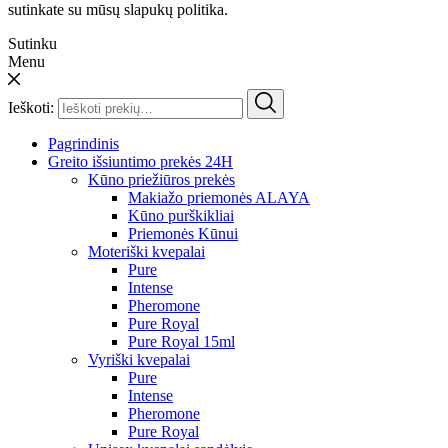
sutinkate su mūsų slapukų politika.
Sutinku
Menu
Ieškoti:
Pagrindinis
Greito išsiuntimo prekės 24H
Kūno priežiūros prekės
Makiažo priemonės ALAYA
Kūno purškikliai
Priemonės Kūnui
Moteriški kvepalai
Pure
Intense
Pheromone
Pure Royal
Pure Royal 15ml
Vyriški kvepalai
Pure
Intense
Pheromone
Pure Royal