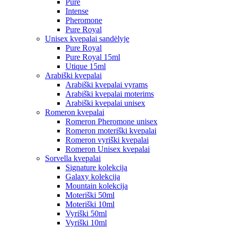
Pure
Intense
Pheromone
Pure Royal
Unisex kvepalai sandėlyje
Pure Royal
Pure Royal 15ml
Utique 15ml
Arabiški kvepalai
Arabiški kvepalai vyrams
Arabiški kvepalai moterims
Arabiški kvepalai unisex
Romeron kvepalai
Romeron Pheromone unisex
Romeron moteriški kvepalai
Romeron vyriški kvepalai
Romeron Unisex kvepalai
Sorvella kvepalai
Signature kolekcija
Galaxy kolekcija
Mountain kolekcija
Moteriški 50ml
Moteriški 10ml
Vyriški 50ml
Vyriški 10ml