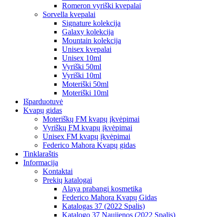
Romeron vyriški kvepalai
Sorvella kvepalai
Signature kolekcija
Galaxy kolekcija
Mountain kolekcija
Unisex kvepalai
Unisex 10ml
Vyriški 50ml
Vyriški 10ml
Moteriški 50ml
Moteriški 10ml
Išparduotuvė
Kvapų gidas
Moteriškų FM kvapų įkvėpimai
Vyriškų FM kvapų įkvėpimai
Unisex FM kvapų įkvėpimai
Federico Mahora Kvapų gidas
Tinklaraštis
Informacija
Kontaktai
Prekių katalogai
Alaya prabangi kosmetika
Federico Mahora Kvapų Gidas
Katalogas 37 (2022 Spalis)
Katalogo 37 Naujienos (2022 Spalis)