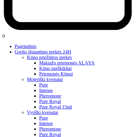
0
Pagrindinis
Greito išsiuntimo prekės 24H
Kūno priežiūros prekės
Makiažo priemonės ALAYA
Kūno purškikliai
Priemonės Kūnui
Moteriški kvepalai
Pure
Intense
Pheromone
Pure Royal
Pure Royal 15ml
Vyriški kvepalai
Pure
Intense
Pheromone
Pure Royal