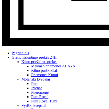
Pagrindinis
Greito išsiuntimo prekės 24H
Kūno priežiūros prekės
Makiažo priemonės ALAYA
Kūno purškikliai
Priemonės Kūnui
Moteriški kvepalai
Pure
Intense
Pheromone
Pure Royal
Pure Royal 15ml
Vyriški kvepalai