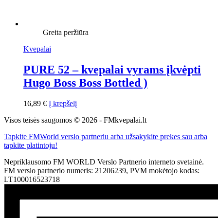
Greita peržiūra
Kvepalai
PURE 52 – kvepalai vyrams įkvėpti
Hugo Boss Boss Bottled )
16,89
€
Į krepšelį
Visos teisės saugomos © 2026 - FMkvepalai.lt
Tapkite FMWorld verslo partneriu arba užsakykite prekes sau arba
tapkite platintoju!
Nepriklausomo FM WORLD Verslo Partnerio interneto svetainė.
FM verslo partnerio numeris: 21206239, PVM mokėtojo kodas:
LT100016523718