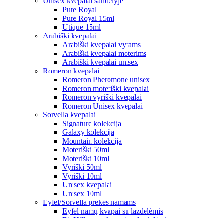
Unisex kvepalai sandėlyje
Pure Royal
Pure Royal 15ml
Utique 15ml
Arabiški kvepalai
Arabiški kvepalai vyrams
Arabiški kvepalai moterims
Arabiški kvepalai unisex
Romeron kvepalai
Romeron Pheromone unisex
Romeron moteriški kvepalai
Romeron vyriški kvepalai
Romeron Unisex kvepalai
Sorvella kvepalai
Signature kolekcija
Galaxy kolekcija
Mountain kolekcija
Moteriški 50ml
Moteriški 10ml
Vyriški 50ml
Vyriški 10ml
Unisex kvepalai
Unisex 10ml
Eyfel/Sorvella prekės namams
Eyfel namų kvapai su lazdelėmis