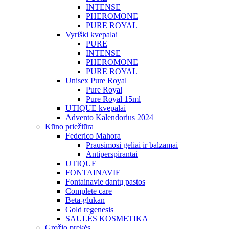
INTENSE
PHEROMONE
PURE ROYAL
Vyriški kvepalai
PURE
INTENSE
PHEROMONE
PURE ROYAL
Unisex Pure Royal
Pure Royal
Pure Royal 15ml
UTIQUE kvepalai
Advento Kalendorius 2024
Kūno priežiūra
Federico Mahora
Prausimosi geliai ir balzamai
Antiperspirantai
UTIQUE
FONTAINAVIE
Fontainavie dantų pastos
Complete care
Beta-glukan
Gold regenesis
SAULĖS KOSMETIKA
Grožio prekės